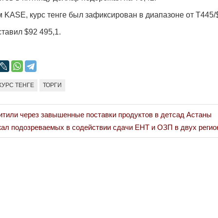
Народ выбрал свет
Странная заб
 KASE, курс тенге был зафиксирован в диапазоне от Т445/$
Дарига не ждё
17.10.2024 17:00
29972
тавил $92 495,1.
Авиакомпании
мошенниками
30.10.2024 14:
КУРС ТЕНГЕ
ТОРГИ
итили через завышенные поставки продуктов в детсад Астаны
ал подозреваемых в содействии сдачи ЕНТ и ОЗП в двух регио
Война Мир