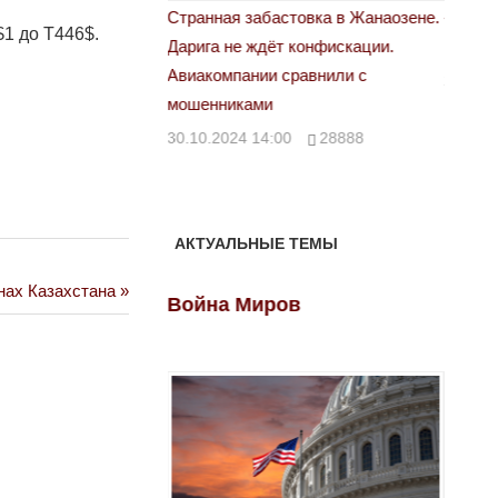
астовка в Жанаозене.
«Новый Казахстан не говорит всей
Лондон
1 до Т446$.
т конфискации.
правды»
28.10.
 сравнили с
29.10.2024 09:00
39623
00
28888
АКТУАЛЬНЫЕ ТЕМЫ
нах Казахстана
ов
Война Миров
Войн