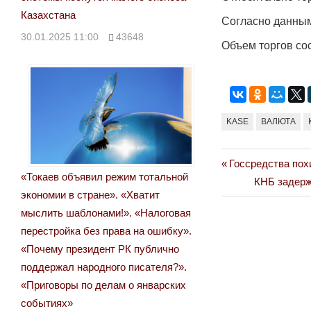
Казахстана
Согласно данным
30.01.2025 11:00
43648
Объем торгов сос
KASE
ВАЛЮТА
Previous
Госсредства пох
Навигация
«Токаев объявил режим тотальной
Post:
Next
КНБ задерж
по
экономии в стране». «Хватит
Post:
мыслить шаблонами!». «Налоговая
записям
перестройка без права на ошибку».
«Почему президент РК публично
поддержал народного писателя?».
«Приговоры по делам о январских
событиях»