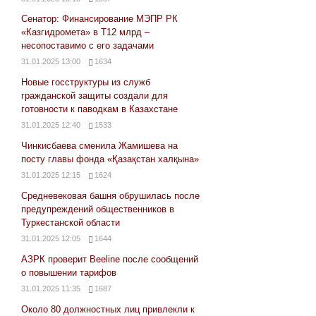
Сенатор: Финансирование МЭПР РК
«Казгидромета» в Т12 млрд –
несопоставимо с его задачами
31.01.2025 13:00
1634
Новые госструктуры из служб
гражданской защиты создали для
готовности к паводкам в Казахстане
31.01.2025 12:40
1533
Чинкисбаева сменила Жамишева на
посту главы фонда «Қазақстан халқына»
31.01.2025 12:15
1624
Средневековая башня обрушилась после
предупреждений общественников в
Туркестанской области
31.01.2025 12:05
1644
АЗРК проверит Beeline после сообщений
о повышении тарифов
31.01.2025 11:35
1687
Около 80 должностных лиц привлекли к