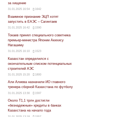
за хищение
31.01.2025 16:54
1642
Взаимное признание ЭЦП хотят
запустить в ЕАЭС – Сагинтаев
31.01.2025 16:42
1590
Токаев принял специального советника
премьер-министра Японии Акихису
Нагашиму
31.01.2025 16:10
1523
Казахстан определился с
окончательным списком потенциальных
строителей АЭС
31.01.2025 15:20
1800
Али Алиева назначили ИО главного
тренера сборной Казахстана по футболу
31.01.2025 13:30
1597
Около Т1,1 трлн достигли
«безнадежные» кредиты в банках
Казахстана на начало года
31.01.2025 13:18
1557