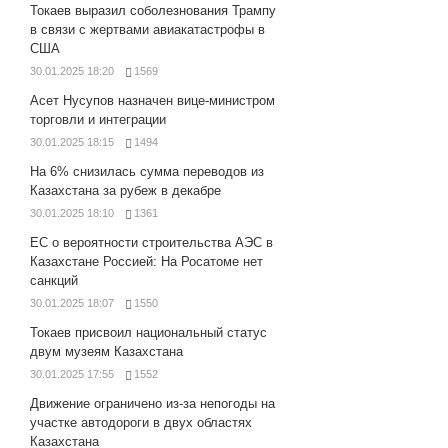
Токаев выразил соболезнования Трампу
в связи с жертвами авиакатастрофы в
США
30.01.2025 18:20
1569
Асет Нусупов назначен вице-министром
торговли и интеграции
30.01.2025 18:15
1494
На 6% снизилась сумма переводов из
Казахстана за рубеж в декабре
30.01.2025 18:10
1361
ЕС о вероятности строительства АЭС в
Казахстане Россией: На Росатоме нет
санкций
30.01.2025 18:07
1550
Токаев присвоил национальный статус
двум музеям Казахстана
30.01.2025 17:55
1552
Движение ограничено из-за непогоды на
участке автодороги в двух областях
Казахстана