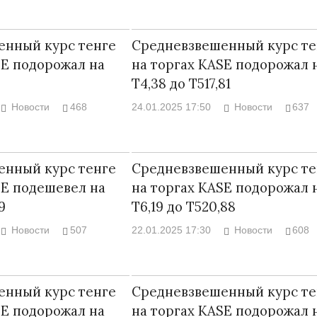
енный курс тенге
Средневзвешенный курс те
SE подорожал на
на торгах KASE подорожал 
Т4,38 до Т517,81
Война Мир
Новости
468
24.01.2025 17:50
Новости
637
енный курс тенге
Средневзвешенный курс те
SE подешевел на
на торгах KASE подорожал 
9
Т6,19 до Т520,88
Новости
507
22.01.2025 17:30
Новости
608
Война Миров.
Сороса
енный курс тенге
Средневзвешенный курс те
08.11.2024 09:
SE подорожал на
на торгах KASE подорожал 