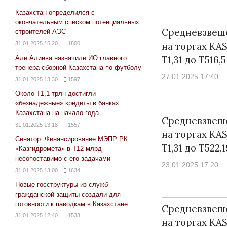
Казахстан определился с
окончательным списком потенциальных
Средневзвеш
строителей АЭС
31.01.2025 15:20
1800
на торгах KA
Т1,31 до Т516,5
Али Алиева назначили ИО главного
тренера сборной Казахстана по футболу
27.01.2025 17:40
31.01.2025 13:30
1597
Около Т1,1 трлн достигли
«безнадежные» кредиты в банках
Казахстана на начало года
Средневзвеш
31.01.2025 13:18
1557
на торгах KA
Сенатор: Финансирование МЭПР РК
Т1,31 до Т522,1
«Казгидромета» в Т12 млрд –
несопоставимо с его задачами
23.01.2025 17:20
31.01.2025 13:00
1634
Новые госструктуры из служб
гражданской защиты создали для
готовности к паводкам в Казахстане
Средневзвеш
31.01.2025 12:40
1533
на торгах KA