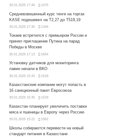
30.01.2025 17:46
1475
Средневзвешенный курс тенге на торгах
KASE подешевел на Т2,27 до Т519,19
30.01.2025 17:35
1344
Токаев встретился с премьером России и
принял приглашение Путина на парад
Победы в Москве
30.01.2025 17:13
1654
Установку датчиков для мониторинга
лавин начали в ВКО
30.01.2025 15:43
1518
Казахстанские компании могут попасть в
16 санкционный пакет Евросоюза
30.01.2025 15:35
1529
Казахстан планирует увеличить поставки
мяса и пшеницы в Европу через Россию
30.01.2025 15:22
1562
Школы собираются перевести на новый
стандарт питания в Казахстане