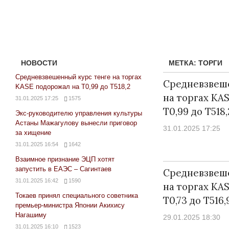
НОВОСТИ
МЕТКА:
ТОРГИ
Средневзвешенный курс тенге на торгах
Средневзвеш
KASE подорожал на Т0,99 до Т518,2
на торгах KA
31.01.2025 17:25
1575
Т0,99 до Т518,
Экс-руководителю управления культуры
Астаны Мажагулову вынесли приговор
31.01.2025 17:25
за хищение
31.01.2025 16:54
1642
Взаимное признание ЭЦП хотят
запустить в ЕАЭС – Сагинтаев
Средневзвеш
31.01.2025 16:42
1590
на торгах KA
Токаев принял специального советника
Т0,73 до Т516,
премьер-министра Японии Акихису
Нагашиму
29.01.2025 18:30
31.01.2025 16:10
1523