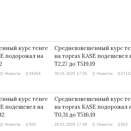
енный курс тенге
Средневзвешенный курс те
SE подорожал на
на торгах KASE подешевел 
2
Т2,27 до Т519,19
Новости
34264
30.01.2025 17:35
Новости
2714
Народ выбрал
енный курс тенге
Средневзвешенный курс те
17.10.2024 17:
SE подешевел на
на торгах KASE подорожал 
92
Т0,31 до Т516,19
Новости
550
28.01.2025 17:30
Новости
562