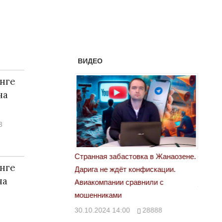
ВИДЕО
нге
на
3
 свет
Странная забастовка в Жанаозене.
«Новый 
нге
Дарига не ждёт конфискации.
правды
00
29972
на
Авиакомпании сравнили с
29.10.2
мошенниками
30.10.2024 14:00
28888