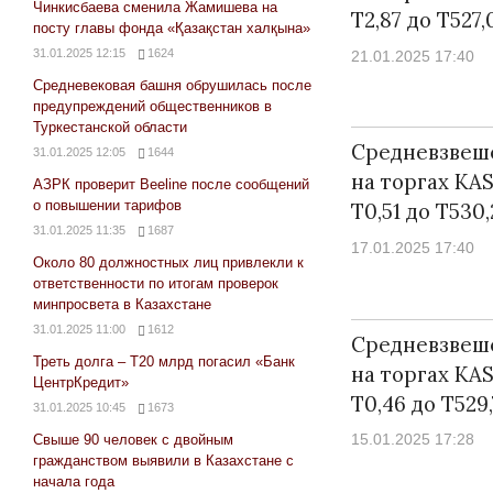
Чинкисбаева сменила Жамишева на
Т2,87 до Т527,
посту главы фонда «Қазақстан халқына»
31.01.2025 12:15
1624
21.01.2025 17:40
Средневековая башня обрушилась после
предупреждений общественников в
Туркестанской области
Средневзвеш
31.01.2025 12:05
1644
на торгах KA
АЗРК проверит Beeline после сообщений
о повышении тарифов
Т0,51 до Т530,
31.01.2025 11:35
1687
17.01.2025 17:40
Около 80 должностных лиц привлекли к
ответственности по итогам проверок
минпросвета в Казахстане
31.01.2025 11:00
1612
Средневзвеш
Треть долга – Т20 млрд погасил «Банк
на торгах KA
ЦентрКредит»
Т0,46 до Т529
31.01.2025 10:45
1673
15.01.2025 17:28
Свыше 90 человек с двойным
гражданством выявили в Казахстане с
начала года