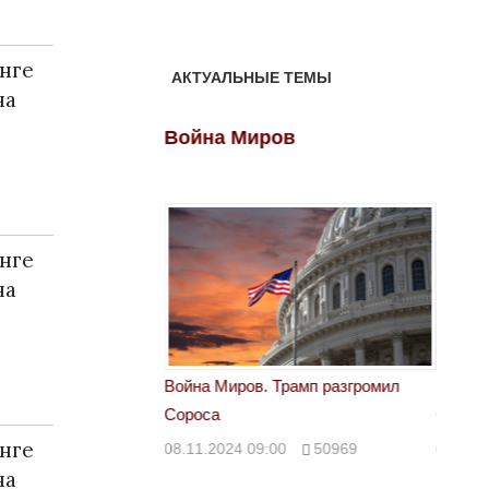
нге
АКТУАЛЬНЫЕ ТЕМЫ
на
ов
Война Миров
Войн
нге
на
 Трамп разгромил
Война Миров. Трамп разгромил
Война 
Сороса
Сорос
нге
00
50969
08.11.2024 09:00
50969
08.11.
на