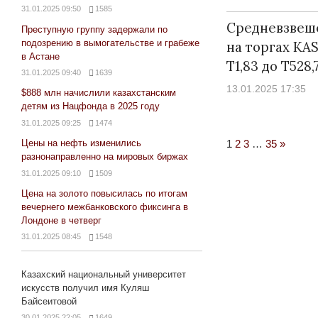
31.01.2025 09:50
1585
Средневзвеш
Преступную группу задержали по
подозрению в вымогательстве и грабеже
на торгах KA
в Астане
Т1,83 до Т528,
31.01.2025 09:40
1639
13.01.2025 17:35
$888 млн начислили казахстанским
детям из Нацфонда в 2025 году
31.01.2025 09:25
1474
Next
1
2
3
…
35
»
Цены на нефть изменились
разнонаправленно на мировых биржах
Posts
31.01.2025 09:10
1509
Цена на золото повысилась по итогам
вечернего межбанковского фиксинга в
Лондоне в четверг
31.01.2025 08:45
1548
Казахский национальный университет
искусств получил имя Куляш
Байсеитовой
30.01.2025 22:05
1649