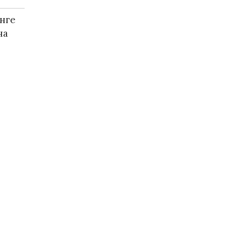
нге
на