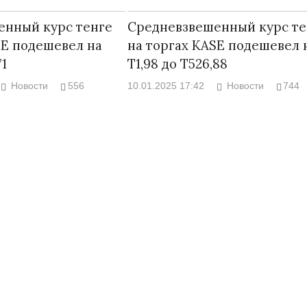
енный курс тенге
Средневзвешенный курс те
SE подешевел на
на торгах KASE подешевел 
71
Т1,98 до Т526,88
Новости
556
10.01.2025 17:42
Новости
744