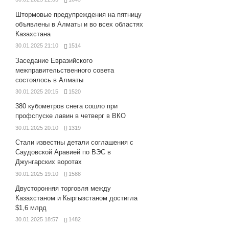
Штормовые предупреждения на пятницу
объявлены в Алматы и во всех областях
Казахстана
30.01.2025 21:10
1514
Заседание Евразийского
межправительственного совета
состоялось в Алматы
30.01.2025 20:15
1520
380 кубометров снега сошло при
профспуске лавин в четверг в ВКО
30.01.2025 20:10
1319
Стали известны детали соглашения с
Саудовской Аравией по ВЭС в
Джунгарских воротах
30.01.2025 19:10
1588
Двусторонняя торговля между
Казахстаном и Кыргызстаном достигла
$1,6 млрд
30.01.2025 18:57
1482