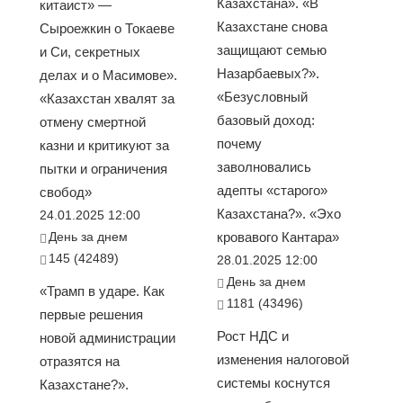
Казахстана». «В
китаист» —
Казахстане снова
Сыроежкин о Токаеве
защищают семью
и Си, секретных
Назарбаевых?».
делах и о Масимове».
«Безусловный
«Казахстан хвалят за
базовый доход:
отмену смертной
почему
казни и критикуют за
заволновались
пытки и ограничения
адепты «старого»
свобод»
Казахстана?». «Эхо
24.01.2025 12:00
День за днем
кровавого Кантара»
145 (42489)
28.01.2025 12:00
День за днем
«Трамп в ударе. Как
1181 (43496)
первые решения
Рост НДС и
новой администрации
изменения налоговой
отразятся на
системы коснутся
Казахстане?».