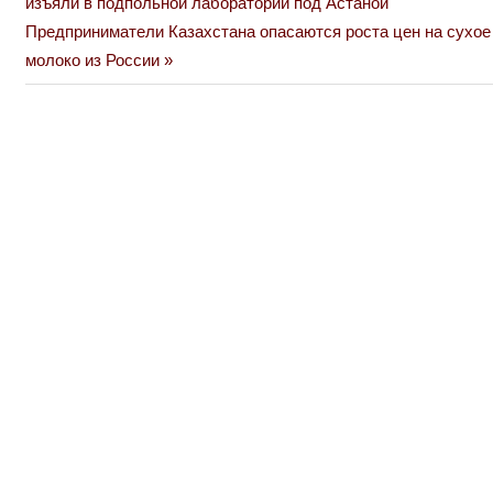
Post:
изъяли в подпольной лаборатории под Астаной
по
Next
Предприниматели Казахстана опасаются роста цен на сухое
Post:
молоко из России
записям