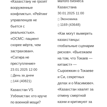
малого бизнеса
«Казахстану не грозят
Казахстана
вооруженные
30.01.2025 11:00
конфликты». «Рейтинг
Экономика
управленцев не
1169 (43648)
бьется с
реальностью».
«Как могут вымереть
«ОСМС: пациент
казахстанцы:
скорее мёртв, чем
глобальные сценарии
застрахован».
рисков». «Выезжаем
«Сатира не
на том, что Токаев —
преступление»
китаист» —
23.01.2025 12:00
Сыроежкин о Токаеве
День за днем
и Си, секретных
144 (40821)
делах и о Масимове».
«Казахстан хвалят за
Казахстан VS
отмену смертной
Узбекистан: кто круче
казни и критикуют за
по военной мощи?