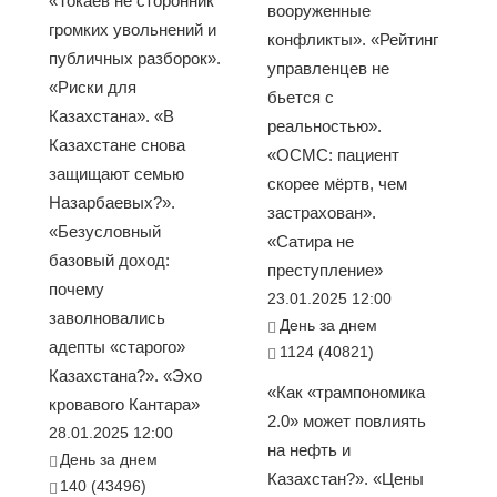
«Токаев не сторонник
вооруженные
громких увольнений и
конфликты». «Рейтинг
публичных разборок».
управленцев не
«Риски для
бьется с
Казахстана». «В
реальностью».
Казахстане снова
«ОСМС: пациент
защищают семью
скорее мёртв, чем
Назарбаевых?».
застрахован».
«Безусловный
«Сатира не
базовый доход:
преступление»
почему
23.01.2025 12:00
заволновались
День за днем
адепты «старого»
1124 (40821)
Казахстана?». «Эхо
«Как «трампономика
кровавого Кантара»
2.0» может повлиять
28.01.2025 12:00
на нефть и
День за днем
Казахстан?». «Цены
140 (43496)