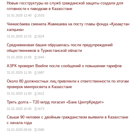
Новые госструктуры из служб гражданской защиты создали для
готовности к паводкам в Казахстане
31.01.2025 12:40
1533
Чинкисбаева сменила Жамишева на посту главы фонда «Қазақстан
халқына»
31.01.2025 12:15
1624
Средневековая башня обрушилась после предупреждений
общественников в Туркестанской области
31.01.2025 12:05
1644
АЗРК проверит Beeline после сообщений о повышении тарифов
31.01.2025 11:35
1687
Около 80 должностных лиц привлекли к ответственности по итогам
проверок минпросвета в Казахстане
31.01.2025 11:00
1612
Треть долга – Т20 млрд погасил «Банк ЦентрКредит»
31.01.2025 10:45
1673
Свыше 90 человек с двойным гражданством выявили в Казахстане
с начала года
31.01.2025 09:50
1585