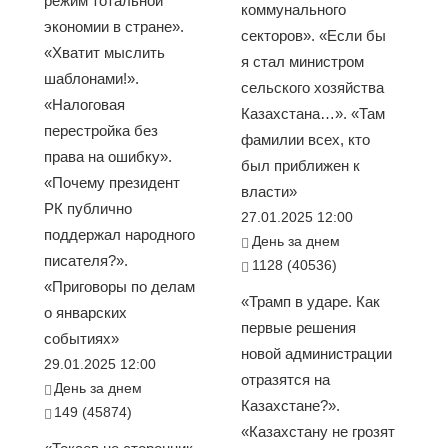
режим тотальной
коммунального
экономии в стране».
секторов». «Если бы
«Хватит мыслить
я стал министром
шаблонами!».
сельского хозяйства
«Налоговая
Казахстана…». «Там
перестройка без
фамилии всех, кто
права на ошибку».
был приближен к
«Почему президент
власти»
РК публично
27.01.2025 12:00
поддержал народного
День за днем
писателя?».
1128 (40536)
«Приговоры по делам
«Трамп в ударе. Как
о январских
первые решения
событиях»
новой администрации
29.01.2025 12:00
отразятся на
День за днем
Казахстане?».
149 (45874)
«Казахстану не грозят