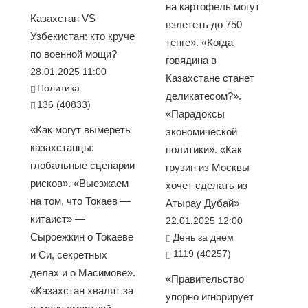
на картофель могут
Казахстан VS
взлететь до 750
Узбекистан: кто круче
тенге». «Когда
по военной мощи?
говядина в
28.01.2025 11:00
Казахстане станет
Политика
деликатесом?».
136 (40833)
«Парадоксы
«Как могут вымереть
экономической
казахстанцы:
политики». «Как
глобальные сценарии
грузин из Москвы
рисков». «Выезжаем
хочет сделать из
на том, что Токаев —
Атырау Дубай»
китаист» —
22.01.2025 12:00
Сыроежкин о Токаеве
День за днем
1119 (40257)
и Си, секретных
делах и о Масимове».
«Правительство
«Казахстан хвалят за
упорно игнорирует