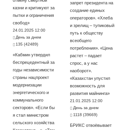
отмену смертной
запрет президента на
казни и критикуют за
создание единых
пытки и ограничения
операторов». «Хлеба
свобод»
и зрелищ – тупиковый
24.01.2025 12:00
путь к обществу
День за днем
всеобщего
135 (42489)
потребления». «Цена
«Кабмин утвердил
растет – падает
беспрецедентный за
спрос, а у нас
годы независимости
наоборот».
страны нацпроект
«Казахстан упустил
модернизации
возможность для
энергетического и
развития майнинга»
коммунального
21.01.2025 12:00
секторов». «Если бы
День за днем
1118 (39669)
я стал министром
сельского хозяйства
БРИКС отвоёвывает