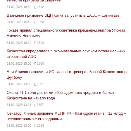
вынесли приговор за хищение
31.01.2025 16:54
1642
Взаимное признание ЭЦП хотят запустить в ЕАЭС – Сагинтаев
31.01.2025 16:42
1590
Токаев принял специального советника премьер-министра Японии
Акихису Нагашиму
31.01.2025 16:10
1523
Казахстан определился с окончательным списком потенциальных
строителей АЭС
31.01.2025 15:20
1800
Али Алиева назначили ИО главного тренера сборной Казахстана по
футболу
31.01.2025 13:30
1597
Около Т1,1 трлн достигли «безнадежные» кредиты в банках
Казахстана на начало года
31.01.2025 13:18
1557
Сенатор: Финансирование МЭПР РК «Казгидромета» в Т12 млрд –
несопоставимо с его задачами
31.01.2025 13:00
1634