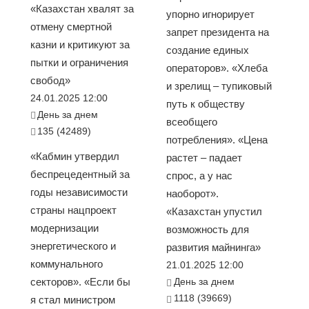
«Казахстан хвалят за
упорно игнорирует
отмену смертной
запрет президента на
казни и критикуют за
создание единых
пытки и ограничения
операторов». «Хлеба
свобод»
и зрелищ – тупиковый
24.01.2025 12:00
путь к обществу
День за днем
всеобщего
135 (42489)
потребления». «Цена
«Кабмин утвердил
растет – падает
беспрецедентный за
спрос, а у нас
годы независимости
наоборот».
страны нацпроект
«Казахстан упустил
модернизации
возможность для
энергетического и
развития майнинга»
коммунального
21.01.2025 12:00
секторов». «Если бы
День за днем
1118 (39669)
я стал министром