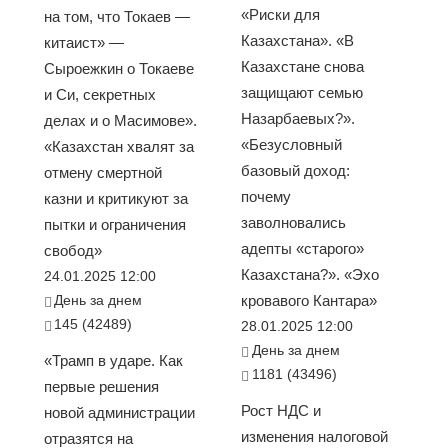
«Риски для
на том, что Токаев —
Казахстана». «В
китаист» —
Казахстане снова
Сыроежкин о Токаеве
защищают семью
и Си, секретных
Назарбаевых?».
делах и о Масимове».
«Безусловный
«Казахстан хвалят за
базовый доход:
отмену смертной
почему
казни и критикуют за
заволновались
пытки и ограничения
адепты «старого»
свобод»
Казахстана?». «Эхо
24.01.2025 12:00
День за днем
кровавого Кантара»
145 (42489)
28.01.2025 12:00
День за днем
«Трамп в ударе. Как
1181 (43496)
первые решения
Рост НДС и
новой администрации
изменения налоговой
отразятся на