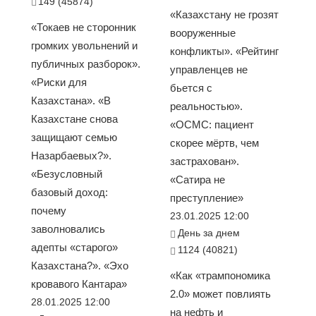
149 (45874)
«Казахстану не грозят
«Токаев не сторонник
вооруженные
громких увольнений и
конфликты». «Рейтинг
публичных разборок».
управленцев не
«Риски для
бьется с
Казахстана». «В
реальностью».
Казахстане снова
«ОСМС: пациент
защищают семью
скорее мёртв, чем
Назарбаевых?».
застрахован».
«Безусловный
«Сатира не
базовый доход:
преступление»
почему
23.01.2025 12:00
заволновались
День за днем
адепты «старого»
1124 (40821)
Казахстана?». «Эхо
«Как «трампономика
кровавого Кантара»
2.0» может повлиять
28.01.2025 12:00
на нефть и