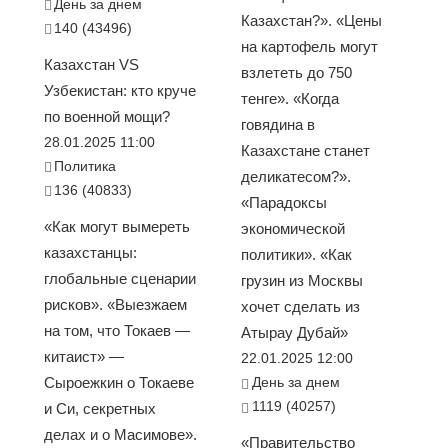
День за днем
Казахстан?». «Цены
140 (43496)
на картофель могут
Казахстан VS
взлететь до 750
Узбекистан: кто круче
тенге». «Когда
по военной мощи?
говядина в
28.01.2025 11:00
Казахстане станет
Политика
деликатесом?».
136 (40833)
«Парадоксы
«Как могут вымереть
экономической
казахстанцы:
политики». «Как
глобальные сценарии
грузин из Москвы
рисков». «Выезжаем
хочет сделать из
на том, что Токаев —
Атырау Дубай»
китаист» —
22.01.2025 12:00
Сыроежкин о Токаеве
День за днем
1119 (40257)
и Си, секретных
делах и о Масимове».
«Правительство