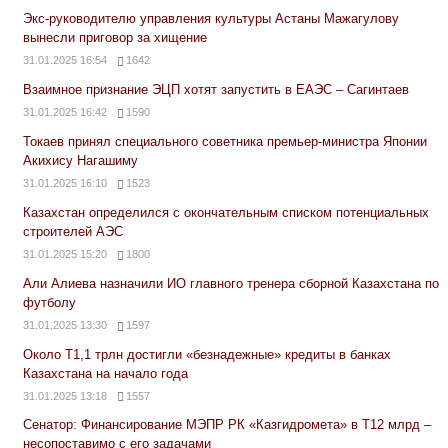
Экс-руководителю управления культуры Астаны Мажагулову
вынесли приговор за хищение
31.01.2025 16:54
1642
Взаимное признание ЭЦП хотят запустить в ЕАЭС – Сагинтаев
31.01.2025 16:42
1590
Токаев принял специального советника премьер-министра Японии
Акихису Нагашиму
31.01.2025 16:10
1523
Казахстан определился с окончательным списком потенциальных
строителей АЭС
31.01.2025 15:20
1800
Али Алиева назначили ИО главного тренера сборной Казахстана по
футболу
31.01.2025 13:30
1597
Около Т1,1 трлн достигли «безнадежные» кредиты в банках
Казахстана на начало года
31.01.2025 13:18
1557
Сенатор: Финансирование МЭПР РК «Казгидромета» в Т12 млрд –
несопоставимо с его задачами