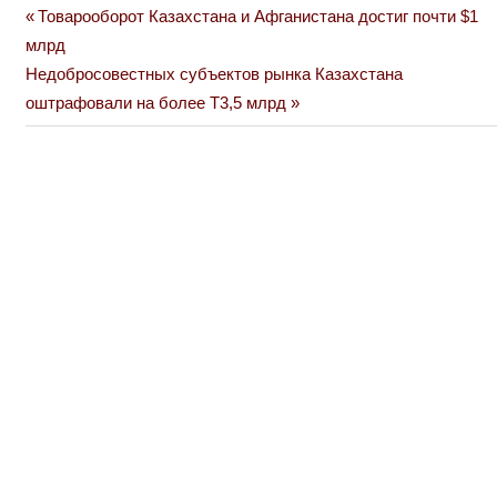
Previous
Товарооборот Казахстана и Афганистана достиг почти $1
Навигация
Post:
млрд
по
Next
Недобросовестных субъектов рынка Казахстана
Post:
оштрафовали на более Т3,5 млрд
записям