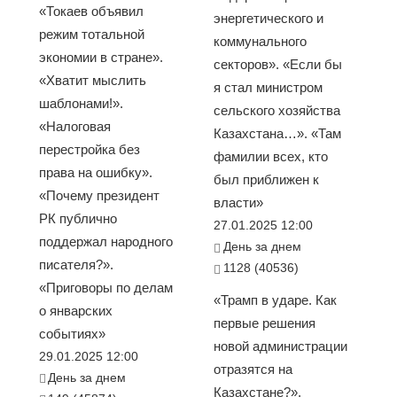
«Токаев объявил
энергетического и
режим тотальной
коммунального
экономии в стране».
секторов». «Если бы
«Хватит мыслить
я стал министром
шаблонами!».
сельского хозяйства
«Налоговая
Казахстана…». «Там
перестройка без
фамилии всех, кто
права на ошибку».
был приближен к
«Почему президент
власти»
РК публично
27.01.2025 12:00
поддержал народного
День за днем
писателя?».
1128 (40536)
«Приговоры по делам
«Трамп в ударе. Как
о январских
первые решения
событиях»
новой администрации
29.01.2025 12:00
отразятся на
День за днем
Казахстане?».