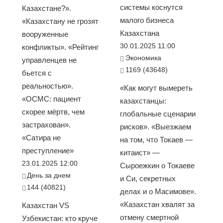
системы коснутся
Казахстане?».
малого бизнеса
«Казахстану не грозят
Казахстана
вооруженные
30.01.2025 11:00
конфликты». «Рейтинг
Экономика
управленцев не
1169 (43648)
бьется с
реальностью».
«Как могут вымереть
«ОСМС: пациент
казахстанцы:
скорее мёртв, чем
глобальные сценарии
застрахован».
рисков». «Выезжаем
«Сатира не
на том, что Токаев —
преступление»
китаист» —
23.01.2025 12:00
Сыроежкин о Токаеве
День за днем
и Си, секретных
144 (40821)
делах и о Масимове».
«Казахстан хвалят за
Казахстан VS
отмену смертной
Узбекистан: кто круче