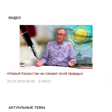
ВИДЕО
«Новый Казахстан не говорит всей правды»
Лон
ми
29.10.2024 09:00
39623
28.
АКТУАЛЬНЫЕ ТЕМЫ