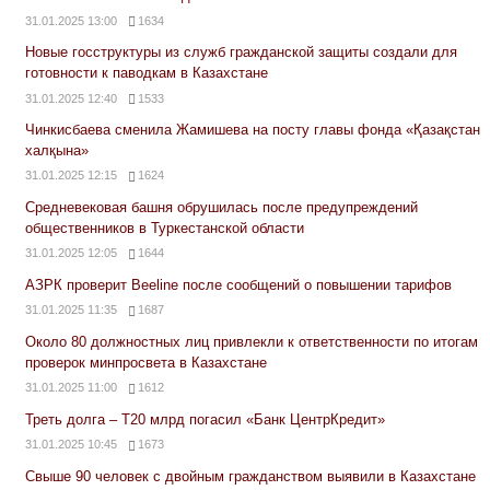
31.01.2025 13:00
1634
Новые госструктуры из служб гражданской защиты создали для
готовности к паводкам в Казахстане
31.01.2025 12:40
1533
Чинкисбаева сменила Жамишева на посту главы фонда «Қазақстан
халқына»
31.01.2025 12:15
1624
Средневековая башня обрушилась после предупреждений
общественников в Туркестанской области
31.01.2025 12:05
1644
АЗРК проверит Beeline после сообщений о повышении тарифов
31.01.2025 11:35
1687
Около 80 должностных лиц привлекли к ответственности по итогам
проверок минпросвета в Казахстане
31.01.2025 11:00
1612
Треть долга – Т20 млрд погасил «Банк ЦентрКредит»
31.01.2025 10:45
1673
Свыше 90 человек с двойным гражданством выявили в Казахстане