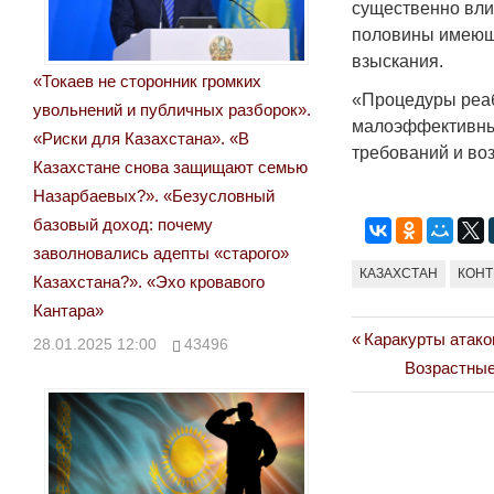
существенно вли
половины имеющ
взыскания.
«Токаев не сторонник громких
«Процедуры реаб
увольнений и публичных разборок».
малоэффективны
«Риски для Казахстана». «В
требований и во
Казахстане снова защищают семью
Назарбаевых?». «Безусловный
базовый доход: почему
заволновались адепты «старого»
КАЗАХСТАН
КОНТ
Казахстана?». «Эхо кровавого
Кантара»
Previous
Каракурты атако
Навигация
28.01.2025 12:00
43496
Post:
Next
Возрастные
по
Post:
записям