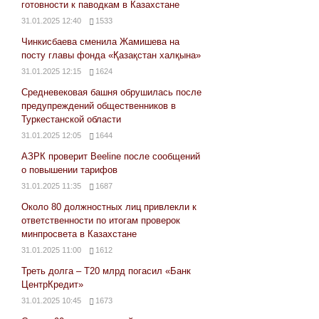
готовности к паводкам в Казахстане
31.01.2025 12:40
1533
Чинкисбаева сменила Жамишева на
посту главы фонда «Қазақстан халқына»
31.01.2025 12:15
1624
Средневековая башня обрушилась после
предупреждений общественников в
Туркестанской области
31.01.2025 12:05
1644
АЗРК проверит Beeline после сообщений
о повышении тарифов
31.01.2025 11:35
1687
Около 80 должностных лиц привлекли к
ответственности по итогам проверок
минпросвета в Казахстане
31.01.2025 11:00
1612
Треть долга – Т20 млрд погасил «Банк
ЦентрКредит»
31.01.2025 10:45
1673