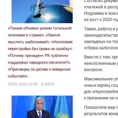
Согласно докумен
платежей в респу
Недоимка в конс
ее рост к 2020 г
«Токаев объявил режим тотальной
Также, работа и
экономии в стране». «Хватит
законодательств
накладных на то
мыслить шаблонами!». «Налоговая
отбора налогопл
перестройка без права на ошибку».
«Почему президент РК публично
Вместе с тем, о
поддержал народного писателя?».
неисполненным у
«Приговоры по делам о январских
контроля.
событиях»
Максимальное уп
29.01.2025 12:00
45874
новых юрлиц соз
для злоупотребл
к признанию ее 
Показатели мер 
результатов кон