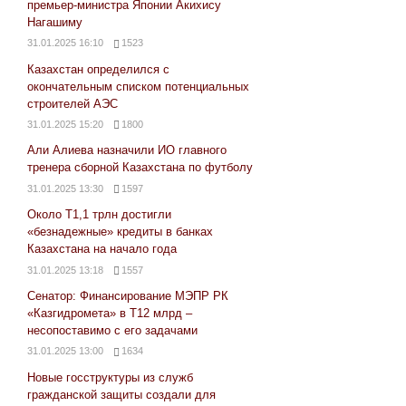
премьер-министра Японии Акихису
Нагашиму
31.01.2025 16:10
1523
Казахстан определился с
окончательным списком потенциальных
строителей АЭС
31.01.2025 15:20
1800
Али Алиева назначили ИО главного
тренера сборной Казахстана по футболу
31.01.2025 13:30
1597
Около Т1,1 трлн достигли
«безнадежные» кредиты в банках
Казахстана на начало года
31.01.2025 13:18
1557
Сенатор: Финансирование МЭПР РК
«Казгидромета» в Т12 млрд –
несопоставимо с его задачами
31.01.2025 13:00
1634
Новые госструктуры из служб
гражданской защиты создали для