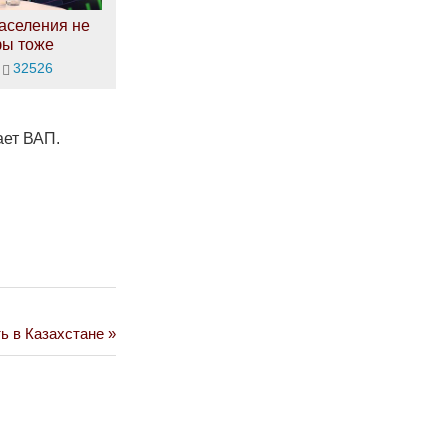
аселения не
фы тоже
32526
ает ВАП.
ь в Казахстане