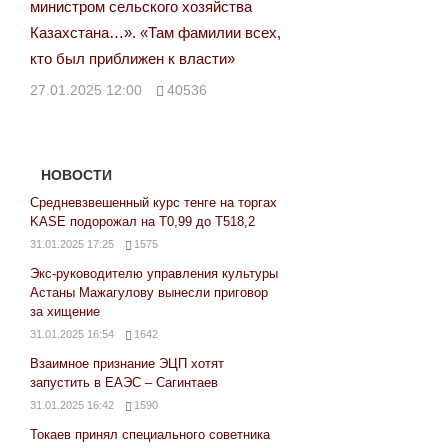
министром сельского хозяйства
Казахстана…». «Там фамилии всех,
кто был приближен к власти»
27.01.2025 12:00
40536
НОВОСТИ
Средневзвешенный курс тенге на торгах
KASE подорожал на Т0,99 до Т518,2
31.01.2025 17:25
1575
Экс-руководителю управления культуры
Астаны Мажагулову вынесли приговор
за хищение
31.01.2025 16:54
1642
Взаимное признание ЭЦП хотят
запустить в ЕАЭС – Сагинтаев
31.01.2025 16:42
1590
Токаев принял специального советника