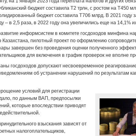
ту, на 1 января 2023 года переплата налогов и других обя
бликанский бюджет составила Т2 трлн, с ростом на Т450 млр
олидированный бюджет составила Т706 млрд. В 2021 году 
оду – в 2,5 раза, в 2022 году она увеличились еще на 14,1% 
 развитие информсистем в комитете госдоходов минфина н
Война Мир
о Казахстана, пилотный проект по оформлению сопроводит
вары завершен без проведения оценки полученного эффект
ательщиков для включения в график проверок не вполне пр
рганы госдоходов допускают несвоевременное реагировани
ведомлениям об устранении нарушений по результатам к
рощение условий для регистрации
дало, по данным ВАП, предпосылки
ений, которые впоследствии приводят
Война Миров.
недействительной.
Сороса
принудительного взыскания зависят от
08.11.2024 09:
кретных налогоплательщиков,