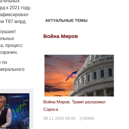
зательных
д к 2021 году.
зафиксировал
АКТУАЛЬНЫЕ ТЕМЫ
или Т87 млрд.
арушают
ов
Война Миров
Войн
ельных
а, процесс
озрачен.
е по
амерального
 Трамп разгромил
Война Миров. Трамп разгромил
Война 
Сороса
Сорос
00
50969
08.11.2024 09:00
50969
08.11.