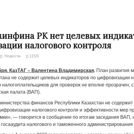
минфина РК нет целевых индика
ации налогового контроля
Новости
1159
ября. КазТАГ – Валентина Владимирская
.
План развития 
тана не содержит целевых индикаторов по цифровизации н
ор налогоплательщиков для проверок не вполне прозрачен, 
кая палата (ВАП).
Народ выбрал свет
Странная заб
Дарига не ждё
министерства финансов Республики Казахстан не содержит
17.10.2024 17:00
29972
цифровизации налогового контроля и эффективности мер п
Авиакомпании
мки», — говорится в сообщении по итогам заседания ВАП, 
мошенниками
 госааудита налогового и таможенного администрирования з
30.10.2024 14: