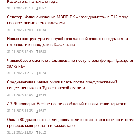
Казахстана на начало года
31.01.2025 13:18
1557
Сенатор: Финансирование МЭПР РК «Казгидромета» в Т12 млрд –
несопоставимо с его задачами
31.01.2025 13:00
1634
Новые госструктуры из служб гражданской защиты создали для
готовности к паводкам в Казахстане
31.01.2025 12:40
1533
Чинкисбаева сменила Жамишева на посту главы фонда «Қазақстан
халқына»
31.01.2025 12:15
1624
Средневековая башня обрушилась после предупреждений
общественников в Туркестанской области
31.01.2025 12:05
1644
АЗРК проверит Beeline после сообщений о повышении тарифов
31.01.2025 11:35
1687
Около 80 должностных лиц привлекли к ответственности по итогам
проверок минпросвета в Казахстане
31.01.2025 11:00
1612