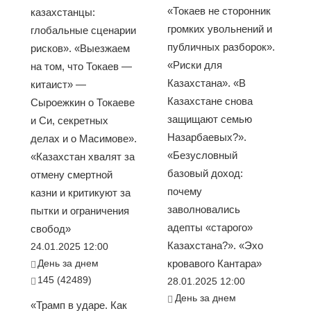
«Токаев не сторонник
казахстанцы:
громких увольнений и
глобальные сценарии
публичных разборок».
рисков». «Выезжаем
«Риски для
на том, что Токаев —
Казахстана». «В
китаист» —
Казахстане снова
Сыроежкин о Токаеве
защищают семью
и Си, секретных
Назарбаевых?».
делах и о Масимове».
«Безусловный
«Казахстан хвалят за
базовый доход:
отмену смертной
почему
казни и критикуют за
заволновались
пытки и ограничения
адепты «старого»
свобод»
Казахстана?». «Эхо
24.01.2025 12:00
День за днем
кровавого Кантара»
145 (42489)
28.01.2025 12:00
День за днем
«Трамп в ударе. Как