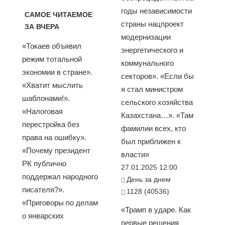
годы независимости
САМОЕ ЧИТАЕМОЕ
страны нацпроект
ЗА ВЧЕРА
модернизации
«Токаев объявил
энергетического и
режим тотальной
коммунального
экономии в стране».
секторов». «Если бы
«Хватит мыслить
я стал министром
шаблонами!».
сельского хозяйства
«Налоговая
Казахстана…». «Там
перестройка без
фамилии всех, кто
права на ошибку».
был приближен к
«Почему президент
власти»
РК публично
27.01.2025 12:00
поддержал народного
День за днем
писателя?».
1128 (40536)
«Приговоры по делам
«Трамп в ударе. Как
о январских
первые решения