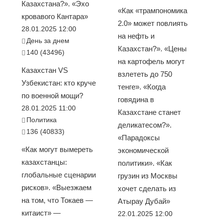
Казахстана?». «Эхо
«Как «трампономика
кровавого Кантара»
2.0» может повлиять
28.01.2025 12:00
на нефть и
День за днем
Казахстан?». «Цены
140 (43496)
на картофель могут
Казахстан VS
взлететь до 750
Узбекистан: кто круче
тенге». «Когда
по военной мощи?
говядина в
28.01.2025 11:00
Казахстане станет
Политика
деликатесом?».
136 (40833)
«Парадоксы
«Как могут вымереть
экономической
казахстанцы:
политики». «Как
глобальные сценарии
грузин из Москвы
рисков». «Выезжаем
хочет сделать из
на том, что Токаев —
Атырау Дубай»
китаист» —
22.01.2025 12:00