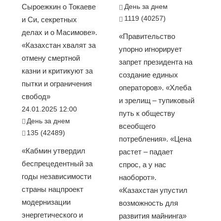
Сыроежкин о Токаеве
День за днем
1119 (40257)
и Си, секретных
делах и о Масимове».
«Правительство
«Казахстан хвалят за
упорно игнорирует
отмену смертной
запрет президента на
казни и критикуют за
создание единых
пытки и ограничения
операторов». «Хлеба
свобод»
и зрелищ – тупиковый
24.01.2025 12:00
путь к обществу
День за днем
всеобщего
135 (42489)
потребления». «Цена
«Кабмин утвердил
растет – падает
беспрецедентный за
спрос, а у нас
годы независимости
наоборот».
страны нацпроект
«Казахстан упустил
модернизации
возможность для
энергетического и
развития майнинга»