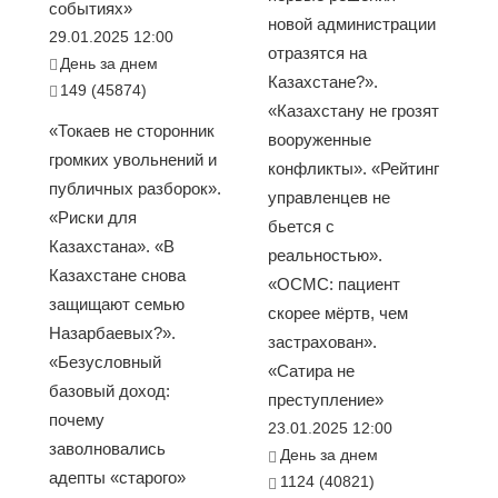
событиях»
новой администрации
29.01.2025 12:00
отразятся на
День за днем
Казахстане?».
149 (45874)
«Казахстану не грозят
«Токаев не сторонник
вооруженные
громких увольнений и
конфликты». «Рейтинг
публичных разборок».
управленцев не
«Риски для
бьется с
Казахстана». «В
реальностью».
Казахстане снова
«ОСМС: пациент
защищают семью
скорее мёртв, чем
Назарбаевых?».
застрахован».
«Безусловный
«Сатира не
базовый доход:
преступление»
почему
23.01.2025 12:00
заволновались
День за днем
адепты «старого»
1124 (40821)