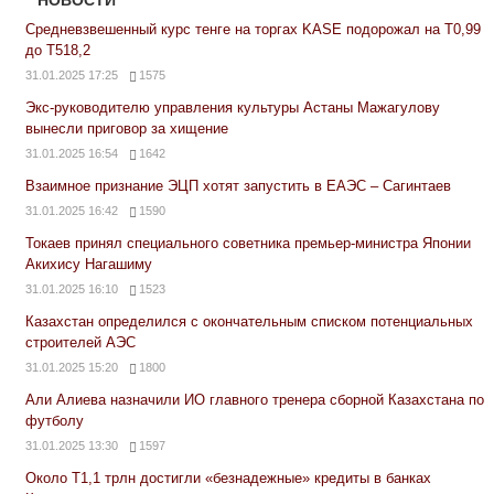
Средневзвешенный курс тенге на торгах KASE подорожал на Т0,99
до Т518,2
31.01.2025 17:25
1575
Экс-руководителю управления культуры Астаны Мажагулову
вынесли приговор за хищение
31.01.2025 16:54
1642
Взаимное признание ЭЦП хотят запустить в ЕАЭС – Сагинтаев
31.01.2025 16:42
1590
Токаев принял специального советника премьер-министра Японии
Акихису Нагашиму
31.01.2025 16:10
1523
Казахстан определился с окончательным списком потенциальных
строителей АЭС
31.01.2025 15:20
1800
Али Алиева назначили ИО главного тренера сборной Казахстана по
футболу
31.01.2025 13:30
1597
Около Т1,1 трлн достигли «безнадежные» кредиты в банках