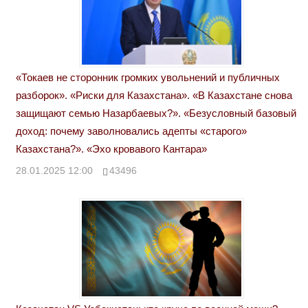
«Токаев не сторонник громких увольнений и публичных
разборок». «Риски для Казахстана». «В Казахстане снова
защищают семью Назарбаевых?». «Безусловный базовый
доход: почему заволновались адепты «старого»
Казахстана?». «Эхо кровавого Кантара»
28.01.2025 12:00
43496