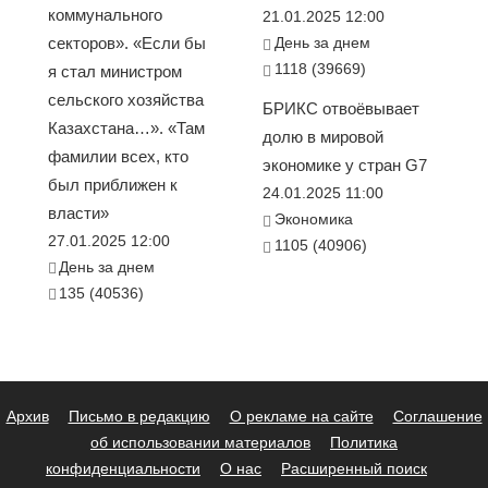
коммунального
21.01.2025 12:00
секторов». «Если бы
День за днем
1118 (39669)
я стал министром
сельского хозяйства
БРИКС отвоёвывает
Казахстана…». «Там
долю в мировой
фамилии всех, кто
экономике у стран G7
был приближен к
24.01.2025 11:00
власти»
Экономика
27.01.2025 12:00
1105 (40906)
День за днем
135 (40536)
Архив
Письмо в редакцию
О рекламе на сайте
Соглашение
об использовании материалов
Политика
конфиденциальности
О нас
Расширенный поиск