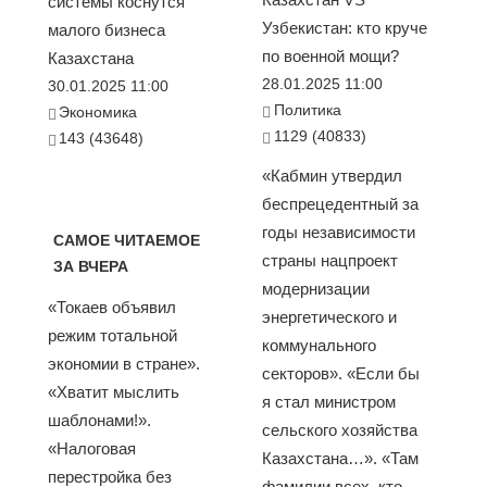
системы коснутся
Узбекистан: кто круче
малого бизнеса
по военной мощи?
Казахстана
28.01.2025 11:00
30.01.2025 11:00
Политика
Экономика
1129 (40833)
143 (43648)
«Кабмин утвердил
беспрецедентный за
годы независимости
САМОЕ ЧИТАЕМОЕ
страны нацпроект
ЗА ВЧЕРА
модернизации
«Токаев объявил
энергетического и
режим тотальной
коммунального
экономии в стране».
секторов». «Если бы
«Хватит мыслить
я стал министром
шаблонами!».
сельского хозяйства
«Налоговая
Казахстана…». «Там
перестройка без
фамилии всех, кто