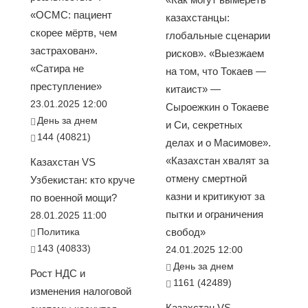
«ОСМС: пациент
казахстанцы:
скорее мёртв, чем
глобальные сценарии
застрахован».
рисков». «Выезжаем
«Сатира не
на том, что Токаев —
преступление»
китаист» —
23.01.2025 12:00
Сыроежкин о Токаеве
День за днем
и Си, секретных
144 (40821)
делах и о Масимове».
«Казахстан хвалят за
Казахстан VS
отмену смертной
Узбекистан: кто круче
казни и критикуют за
по военной мощи?
пытки и ограничения
28.01.2025 11:00
Политика
свобод»
143 (40833)
24.01.2025 12:00
День за днем
Рост НДС и
1161 (42489)
изменения налоговой
Казахстан VS