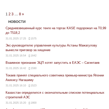
Next
1
2
3
…
8
»
Posts
НОВОСТИ
Средневзвешенный курс тенге на торгах KASE подорожал на Т0,99
до Т518,2
31.01.2025 17:25
1575
Экс-руководителю управления культуры Астаны Мажагулову
вынесли приговор за хищение
31.01.2025 16:54
1642
Взаимное признание ЭЦП хотят запустить в ЕАЭС – Сагинтаев
31.01.2025 16:42
1590
Токаев принял специального советника премьер-министра Японии
Акихису Нагашиму
31.01.2025 16:10
1523
Казахстан определился с окончательным списком потенциальных
строителей АЭС
31.01.2025 15:20
1800