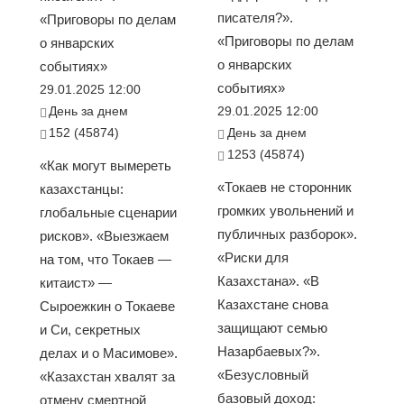
писателя?».
«Приговоры по делам
«Приговоры по делам
о январских
о январских
событиях»
событиях»
29.01.2025 12:00
День за днем
29.01.2025 12:00
152 (45874)
День за днем
1253 (45874)
«Как могут вымереть
«Токаев не сторонник
казахстанцы:
громких увольнений и
глобальные сценарии
публичных разборок».
рисков». «Выезжаем
«Риски для
на том, что Токаев —
Казахстана». «В
китаист» —
Казахстане снова
Сыроежкин о Токаеве
защищают семью
и Си, секретных
Назарбаевых?».
делах и о Масимове».
«Безусловный
«Казахстан хвалят за
базовый доход:
отмену смертной