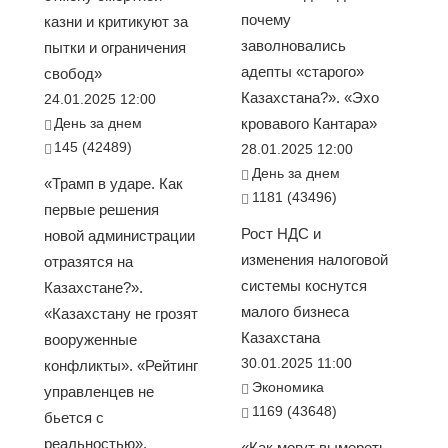
почему
казни и критикуют за
заволновались
пытки и ограничения
адепты «старого»
свобод»
Казахстана?». «Эхо
24.01.2025 12:00
День за днем
кровавого Кантара»
145 (42489)
28.01.2025 12:00
День за днем
«Трамп в ударе. Как
1181 (43496)
первые решения
Рост НДС и
новой администрации
изменения налоговой
отразятся на
системы коснутся
Казахстане?».
малого бизнеса
«Казахстану не грозят
Казахстана
вооруженные
30.01.2025 11:00
конфликты». «Рейтинг
Экономика
управленцев не
1169 (43648)
бьется с
реальностью».
«Как могут вымереть