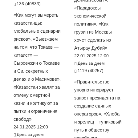
136 (40833)
«Парадоксы
«Как могут вымереть
экономической
казахстанцы:
политики». «Как
глобальные сценарии
грузин из Москвы
рисков». «Выезжаем
хочет сделать из
на том, что Токаев —
Атырау Дубай»
китаист» —
22.01.2025 12:00
Сыроежкин о Токаеве
День за днем
1119 (40257)
и Си, секретных
делах и о Масимове».
«Правительство
«Казахстан хвалят за
упорно игнорирует
отмену смертной
запрет президента на
казни и критикуют за
создание единых
пытки и ограничения
операторов». «Хлеба
свобод»
и зрелищ – тупиковый
24.01.2025 12:00
путь к обществу
День за днем
всеобщего