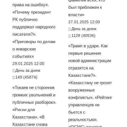
права на ошибку».
был приближен к
«Почему президент
власти»
РК публично
27.01.2025 12:00
поддержал народного
День за днем
писателя?».
1128 (40536)
«Приговоры по делам
«Трамп в ударе. Как
о январских
первые решения
событиях»
новой администрации
29.01.2025 12:00
отразятся на
День за днем
Казахстане?».
149 (45874)
«Казахстану не грозят
«Токаев не сторонник
вооруженные
громких увольнений и
конфликты». «Рейтинг
публичных разборок».
управленцев не
«Риски для
бьется с
Казахстана». «В
реальностью».
Казахстане снова
«ОСМС: пациент