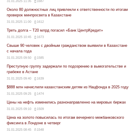
31.01.2025 11:35
1687
Около 80 должностных лиц привлекли к ответственности по итогам
проверок минпросвета в Казахстане
31.01.2025 11:00
1612
Треть долга – Т20 млрд погасил «Банк ЦентрКредит»
31.01.2025 10:45
1673
Свыше 90 человек с двойным гражданством выявили в Казахстане
с начала года
31.01.2025 09:50
1585
Преступную группу задержали по подозрению в вымогательстве и
грабеже в Астане
31.01.2025 09:40
1639
$888 млн начислили казахстанским детям из Нацфонда в 2025 году
31.01.2025 09:25
1474
Цены на нефть изменились разнонаправленно на мировых биржах
31.01.2025 09:10
1509
Цена на золото повысилась по итогам вечернего межбанковского
фиксинга в Лондоне в четверг
31.01.2025 08:45
1548