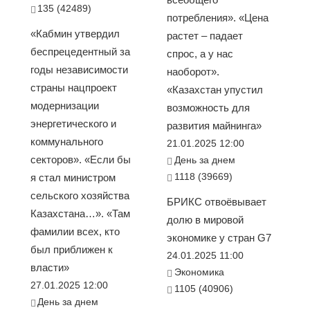
135 (42489)
потребления». «Цена
«Кабмин утвердил
растет – падает
беспрецедентный за
спрос, а у нас
годы независимости
наоборот».
страны нацпроект
«Казахстан упустил
модернизации
возможность для
энергетического и
развития майнинга»
коммунального
21.01.2025 12:00
секторов». «Если бы
День за днем
1118 (39669)
я стал министром
сельского хозяйства
БРИКС отвоёвывает
Казахстана…». «Там
долю в мировой
фамилии всех, кто
экономике у стран G7
был приближен к
24.01.2025 11:00
власти»
Экономика
27.01.2025 12:00
1105 (40906)
День за днем