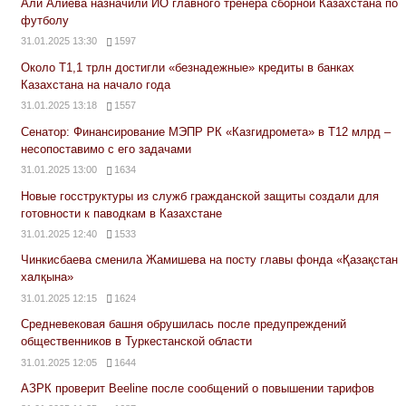
Али Алиева назначили ИО главного тренера сборной Казахстана по
футболу
31.01.2025 13:30
1597
Около Т1,1 трлн достигли «безнадежные» кредиты в банках
Казахстана на начало года
31.01.2025 13:18
1557
Сенатор: Финансирование МЭПР РК «Казгидромета» в Т12 млрд –
несопоставимо с его задачами
31.01.2025 13:00
1634
Новые госструктуры из служб гражданской защиты создали для
готовности к паводкам в Казахстане
31.01.2025 12:40
1533
Чинкисбаева сменила Жамишева на посту главы фонда «Қазақстан
халқына»
31.01.2025 12:15
1624
Средневековая башня обрушилась после предупреждений
общественников в Туркестанской области
31.01.2025 12:05
1644
АЗРК проверит Beeline после сообщений о повышении тарифов