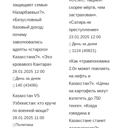
защищают семью
скорее мёртв, чем
Назарбаевых?».
застрахован».
«Безусловный
«Сатира не
базовый доход:
преступление»
почему
23.01.2025 12:00
заволновались
День за днем
адепты «старого»
1124 (40821)
Казахстана?». «Эхо
«Как «трампономика
кровавого Кантара»
2.0» может повлиять
28.01.2025 12:00
на нефть и
День за днем
Казахстан?». «Цены
140 (43496)
на картофель могут
Казахстан VS
взлететь до 750
Узбекистан: кто круче
тенге». «Когда
по военной мощи?
говядина в
28.01.2025 11:00
Казахстане станет
Политика
деликатесом?».