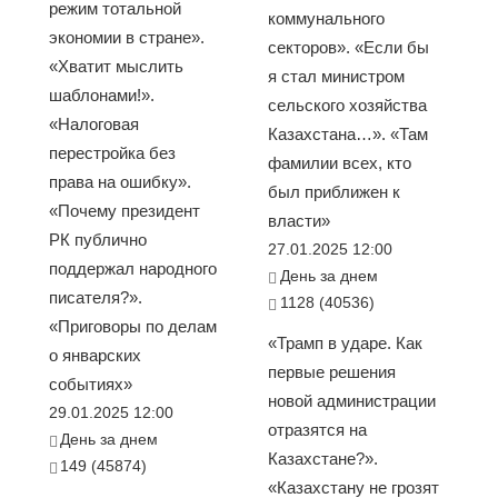
режим тотальной
коммунального
экономии в стране».
секторов». «Если бы
«Хватит мыслить
я стал министром
шаблонами!».
сельского хозяйства
«Налоговая
Казахстана…». «Там
перестройка без
фамилии всех, кто
права на ошибку».
был приближен к
«Почему президент
власти»
РК публично
27.01.2025 12:00
поддержал народного
День за днем
писателя?».
1128 (40536)
«Приговоры по делам
«Трамп в ударе. Как
о январских
первые решения
событиях»
новой администрации
29.01.2025 12:00
отразятся на
День за днем
Казахстане?».
149 (45874)
«Казахстану не грозят