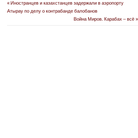
Previous
Иностранцев и казахстанцев задержали в аэропорту
Навигация
Post:
Атырау по делу о контрабанде балобанов
по
Next
Война Миров. Карабах – всё
Post:
записям