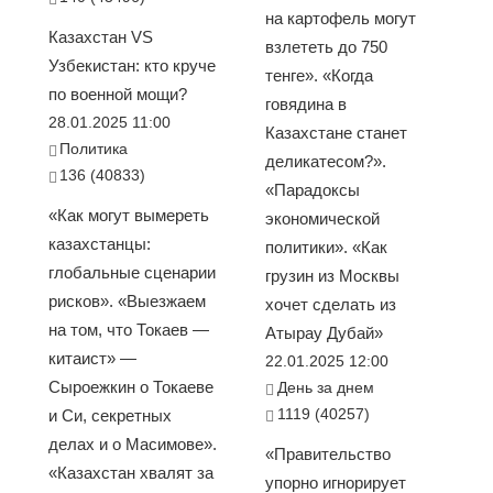
на картофель могут
Казахстан VS
взлететь до 750
Узбекистан: кто круче
тенге». «Когда
по военной мощи?
говядина в
28.01.2025 11:00
Казахстане станет
Политика
деликатесом?».
136 (40833)
«Парадоксы
«Как могут вымереть
экономической
казахстанцы:
политики». «Как
глобальные сценарии
грузин из Москвы
рисков». «Выезжаем
хочет сделать из
на том, что Токаев —
Атырау Дубай»
китаист» —
22.01.2025 12:00
Сыроежкин о Токаеве
День за днем
1119 (40257)
и Си, секретных
делах и о Масимове».
«Правительство
«Казахстан хвалят за
упорно игнорирует