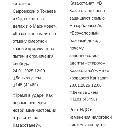
Казахстана». «В
китаист» —
Казахстане снова
Сыроежкин о Токаеве
защищают семью
и Си, секретных
Назарбаевых?».
делах и о Масимове».
«Безусловный
«Казахстан хвалят за
базовый доход:
отмену смертной
почему
казни и критикуют за
заволновались
пытки и ограничения
адепты «старого»
свобод»
Казахстана?». «Эхо
24.01.2025 12:00
День за днем
кровавого Кантара»
145 (42489)
28.01.2025 12:00
День за днем
«Трамп в ударе. Как
1181 (43496)
первые решения
Рост НДС и
новой администрации
изменения налоговой
отразятся на
системы коснутся
Казахстане?».