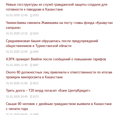
Новые госструктуры из служб гражданской защиты создали для
готовности к паводкам в Казахстане
31.01.2025 12:40
1533
Чинкисбаева сменила Жамишева на посту главы фонда «Қазақстан
халқына»
31.01.2025 12:15
1624
Средневековая башня обрушилась после предупреждений
общественников в Туркестанской области
31.01.2025 12:05
1644
АЗРК проверит Beeline после сообщений о повышении тарифов
31.01.2025 11:35
1687
Около 80 должностных лиц привлекли к ответственности по итогам
проверок минпросвета в Казахстане
31.01.2025 11:00
1612
Треть долга – Т20 млрд погасил «Банк ЦентрКредит»
31.01.2025 10:45
1673
Свыше 90 человек с двойным гражданством выявили в Казахстане
с начала года
31.01.2025 09:50
1585