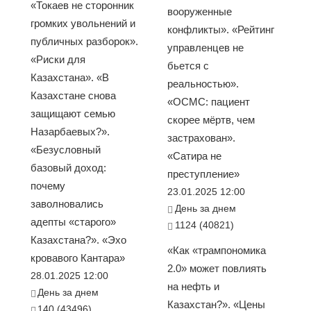
«Токаев не сторонник
вооруженные
громких увольнений и
конфликты». «Рейтинг
публичных разборок».
управленцев не
«Риски для
бьется с
Казахстана». «В
реальностью».
Казахстане снова
«ОСМС: пациент
защищают семью
скорее мёртв, чем
Назарбаевых?».
застрахован».
«Безусловный
«Сатира не
базовый доход:
преступление»
почему
23.01.2025 12:00
заволновались
День за днем
адепты «старого»
1124 (40821)
Казахстана?». «Эхо
«Как «трампономика
кровавого Кантара»
2.0» может повлиять
28.01.2025 12:00
на нефть и
День за днем
Казахстан?». «Цены
140 (43496)