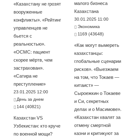
малого бизнеса
«Казахстану не грозят
Казахстана
вооруженные
30.01.2025 11:00
конфликты». «Рейтинг
Экономика
управленцев не
1169 (43648)
бьется с
реальностью».
«Как могут вымереть
«ОСМС: пациент
казахстанцы:
скорее мёртв, чем
глобальные сценарии
застрахован».
рисков». «Выезжаем
«Сатира не
на том, что Токаев —
преступление»
китаист» —
23.01.2025 12:00
Сыроежкин о Токаеве
День за днем
и Си, секретных
144 (40821)
делах и о Масимове».
«Казахстан хвалят за
Казахстан VS
отмену смертной
Узбекистан: кто круче
казни и критикуют за
по военной мощи?