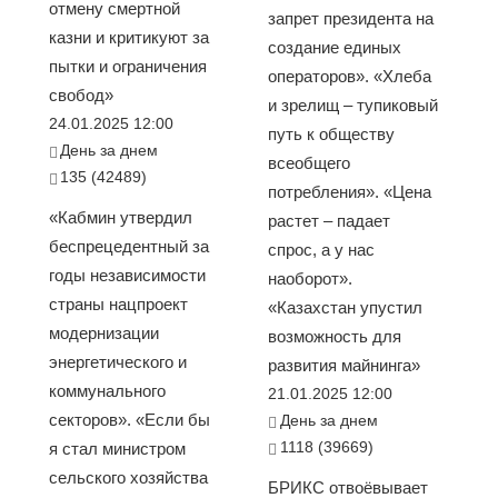
отмену смертной
запрет президента на
казни и критикуют за
создание единых
пытки и ограничения
операторов». «Хлеба
свобод»
и зрелищ – тупиковый
24.01.2025 12:00
путь к обществу
День за днем
всеобщего
135 (42489)
потребления». «Цена
«Кабмин утвердил
растет – падает
беспрецедентный за
спрос, а у нас
годы независимости
наоборот».
страны нацпроект
«Казахстан упустил
модернизации
возможность для
энергетического и
развития майнинга»
коммунального
21.01.2025 12:00
секторов». «Если бы
День за днем
1118 (39669)
я стал министром
сельского хозяйства
БРИКС отвоёвывает