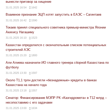
вынесли приговор за хищение
31.01.2025 16:54
1642
Взаимное признание ЭЦП хотят запустить в ЕАЭС – Сагинтаев
31.01.2025 16:42
1590
Токаев принял специального советника премьер-министра Японии
Акихису Нагашиму
31.01.2025 16:10
1523
Казахстан определился с окончательным списком потенциальных
строителей АЭС
31.01.2025 15:20
1800
Али Алиева назначили ИО главного тренера сборной Казахстана по
футболу
31.01.2025 13:30
1597
Около Т1,1 трлн достигли «безнадежные» кредиты в банках
Казахстана на начало года
31.01.2025 13:18
1557
Сенатор: Финансирование МЭПР РК «Казгидромета» в Т12 млрд –
несопоставимо с его задачами
31.01.2025 13:00
1634