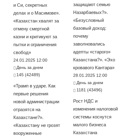
защищают семью
и Си, секретных
Назарбаевых?».
делах и о Масимове».
«Безусловный
«Казахстан хвалят за
базовый доход:
отмену смертной
почему
казни и критикуют за
заволновались
пытки и ограничения
адепты «старого»
свобод»
Казахстана?». «Эхо
24.01.2025 12:00
День за днем
кровавого Кантара»
145 (42489)
28.01.2025 12:00
День за днем
«Трамп в ударе. Как
1181 (43496)
первые решения
Рост НДС и
новой администрации
изменения налоговой
отразятся на
системы коснутся
Казахстане?».
малого бизнеса
«Казахстану не грозят
Казахстана
вооруженные