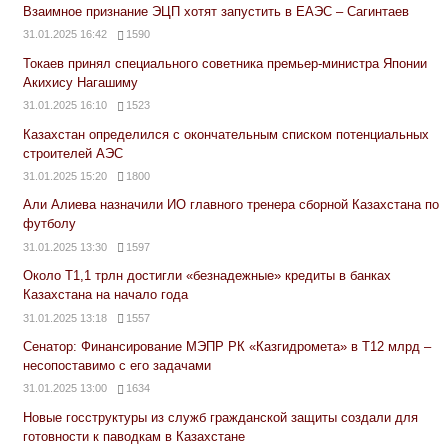
Взаимное признание ЭЦП хотят запустить в ЕАЭС – Сагинтаев
31.01.2025 16:42
1590
Токаев принял специального советника премьер-министра Японии
Акихису Нагашиму
31.01.2025 16:10
1523
Казахстан определился с окончательным списком потенциальных
строителей АЭС
31.01.2025 15:20
1800
Али Алиева назначили ИО главного тренера сборной Казахстана по
футболу
31.01.2025 13:30
1597
Около Т1,1 трлн достигли «безнадежные» кредиты в банках
Казахстана на начало года
31.01.2025 13:18
1557
Сенатор: Финансирование МЭПР РК «Казгидромета» в Т12 млрд –
несопоставимо с его задачами
31.01.2025 13:00
1634
Новые госструктуры из служб гражданской защиты создали для
готовности к паводкам в Казахстане