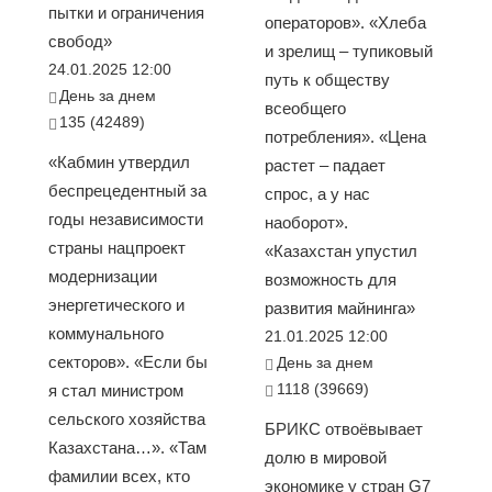
пытки и ограничения
операторов». «Хлеба
свобод»
и зрелищ – тупиковый
24.01.2025 12:00
путь к обществу
День за днем
всеобщего
135 (42489)
потребления». «Цена
«Кабмин утвердил
растет – падает
беспрецедентный за
спрос, а у нас
годы независимости
наоборот».
страны нацпроект
«Казахстан упустил
модернизации
возможность для
энергетического и
развития майнинга»
коммунального
21.01.2025 12:00
секторов». «Если бы
День за днем
1118 (39669)
я стал министром
сельского хозяйства
БРИКС отвоёвывает
Казахстана…». «Там
долю в мировой
фамилии всех, кто
экономике у стран G7