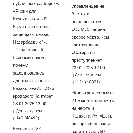
публичных разборок».
управленцев не
«Риски для
бьется с
Казахстана». «В
реальностью».
Казахстане снова
«ОСМС: пациент
защищают семью
скорее мёртв, чем
Назарбаевых?».
застрахован».
«Безусловный
«Сатира не
базовый доход:
преступление»
почему
23.01.2025 12:00
заволновались
День за днем
адепты «старого»
1124 (40821)
Казахстана?». «Эхо
«Как «трампономика
кровавого Кантара»
2.0» может повлиять
28.01.2025 12:00
на нефть и
День за днем
Казахстан?». «Цены
140 (43496)
на картофель могут
Казахстан VS
взлететь до 750