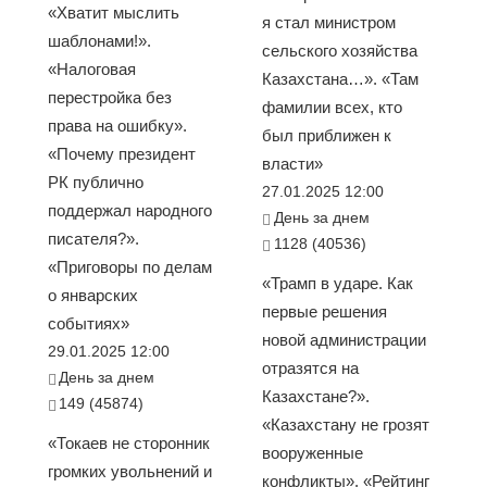
«Хватит мыслить
я стал министром
шаблонами!».
сельского хозяйства
«Налоговая
Казахстана…». «Там
перестройка без
фамилии всех, кто
права на ошибку».
был приближен к
«Почему президент
власти»
РК публично
27.01.2025 12:00
поддержал народного
День за днем
писателя?».
1128 (40536)
«Приговоры по делам
«Трамп в ударе. Как
о январских
первые решения
событиях»
новой администрации
29.01.2025 12:00
отразятся на
День за днем
Казахстане?».
149 (45874)
«Казахстану не грозят
«Токаев не сторонник
вооруженные
громких увольнений и
конфликты». «Рейтинг