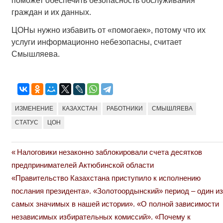
поможет обеспечить безопасность обслуживания
граждан и их данных.
ЦОНы нужно избавить от «помогаек», потому что их
услуги информационно небезопасны, считает
Смышляева.
ИЗМЕНЕНИЕ
КАЗАХСТАН
РАБОТНИКИ
СМЫШЛЯЕВА
СТАТУС
ЦОН
Previous
Налоговики незаконно заблокировали счета десятков
Навигация
Post:
предпринимателей Актюбинской области
по
Next
«Правительство Казахстана приступило к исполнению
Post:
послания президента». «Золотоордынский» период – один из
записям
самых значимых в нашей истории». «О полной зависимости
независимых избирательных комиссий». «Почему к