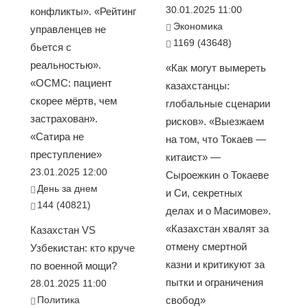
30.01.2025 11:00
конфликты». «Рейтинг
Экономика
управленцев не
1169 (43648)
бьется с
реальностью».
«Как могут вымереть
«ОСМС: пациент
казахстанцы:
скорее мёртв, чем
глобальные сценарии
застрахован».
рисков». «Выезжаем
«Сатира не
на том, что Токаев —
преступление»
китаист» —
23.01.2025 12:00
Сыроежкин о Токаеве
День за днем
и Си, секретных
144 (40821)
делах и о Масимове».
«Казахстан хвалят за
Казахстан VS
отмену смертной
Узбекистан: кто круче
казни и критикуют за
по военной мощи?
пытки и ограничения
28.01.2025 11:00
Политика
свобод»