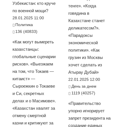
Узбекистан: кто круче
тенге». «Когда
по военной мощи?
говядина в
28.01.2025 11:00
Казахстане станет
Политика
деликатесом?».
136 (40833)
«Парадоксы
«Как могут вымереть
экономической
казахстанцы:
политики». «Как
глобальные сценарии
грузин из Москвы
рисков». «Выезжаем
хочет сделать из
на том, что Токаев —
Атырау Дубай»
китаист» —
22.01.2025 12:00
Сыроежкин о Токаеве
День за днем
1119 (40257)
и Си, секретных
делах и о Масимове».
«Правительство
«Казахстан хвалят за
упорно игнорирует
отмену смертной
запрет президента на
казни и критикуют за
создание единых