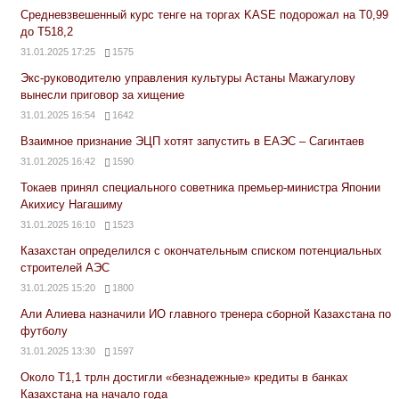
Средневзвешенный курс тенге на торгах KASE подорожал на Т0,99
до Т518,2
31.01.2025 17:25
1575
Экс-руководителю управления культуры Астаны Мажагулову
вынесли приговор за хищение
31.01.2025 16:54
1642
Взаимное признание ЭЦП хотят запустить в ЕАЭС – Сагинтаев
31.01.2025 16:42
1590
Токаев принял специального советника премьер-министра Японии
Акихису Нагашиму
31.01.2025 16:10
1523
Казахстан определился с окончательным списком потенциальных
строителей АЭС
31.01.2025 15:20
1800
Али Алиева назначили ИО главного тренера сборной Казахстана по
футболу
31.01.2025 13:30
1597
Около Т1,1 трлн достигли «безнадежные» кредиты в банках
Казахстана на начало года