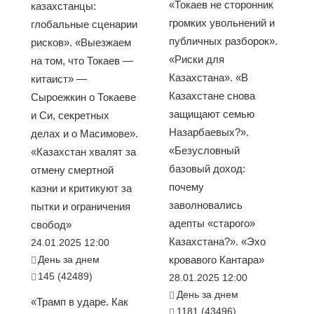
«Токаев не сторонник
казахстанцы:
громких увольнений и
глобальные сценарии
публичных разборок».
рисков». «Выезжаем
«Риски для
на том, что Токаев —
Казахстана». «В
китаист» —
Казахстане снова
Сыроежкин о Токаеве
защищают семью
и Си, секретных
Назарбаевых?».
делах и о Масимове».
«Безусловный
«Казахстан хвалят за
базовый доход:
отмену смертной
почему
казни и критикуют за
заволновались
пытки и ограничения
адепты «старого»
свобод»
Казахстана?». «Эхо
24.01.2025 12:00
День за днем
кровавого Кантара»
145 (42489)
28.01.2025 12:00
День за днем
«Трамп в ударе. Как
1181 (43496)