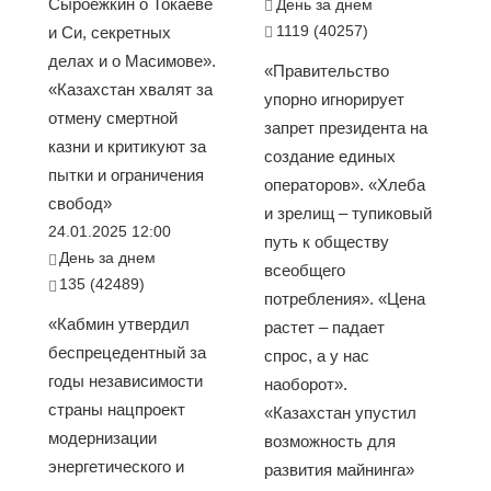
Сыроежкин о Токаеве
День за днем
1119 (40257)
и Си, секретных
делах и о Масимове».
«Правительство
«Казахстан хвалят за
упорно игнорирует
отмену смертной
запрет президента на
казни и критикуют за
создание единых
пытки и ограничения
операторов». «Хлеба
свобод»
и зрелищ – тупиковый
24.01.2025 12:00
путь к обществу
День за днем
всеобщего
135 (42489)
потребления». «Цена
«Кабмин утвердил
растет – падает
беспрецедентный за
спрос, а у нас
годы независимости
наоборот».
страны нацпроект
«Казахстан упустил
модернизации
возможность для
энергетического и
развития майнинга»