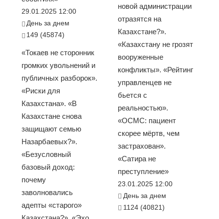
новой администрации
29.01.2025 12:00
отразятся на
День за днем
Казахстане?».
149 (45874)
«Казахстану не грозят
«Токаев не сторонник
вооруженные
громких увольнений и
конфликты». «Рейтинг
публичных разборок».
управленцев не
«Риски для
бьется с
Казахстана». «В
реальностью».
Казахстане снова
«ОСМС: пациент
защищают семью
скорее мёртв, чем
Назарбаевых?».
застрахован».
«Безусловный
«Сатира не
базовый доход:
преступление»
почему
23.01.2025 12:00
заволновались
День за днем
адепты «старого»
1124 (40821)
Казахстана?». «Эхо