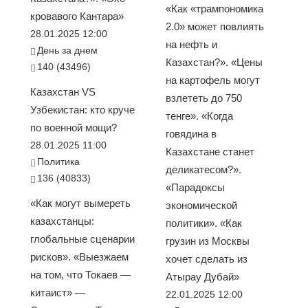
«Как «трампономика
кровавого Кантара»
2.0» может повлиять
28.01.2025 12:00
на нефть и
День за днем
Казахстан?». «Цены
140 (43496)
на картофель могут
Казахстан VS
взлететь до 750
Узбекистан: кто круче
тенге». «Когда
по военной мощи?
говядина в
28.01.2025 11:00
Казахстане станет
Политика
деликатесом?».
136 (40833)
«Парадоксы
«Как могут вымереть
экономической
казахстанцы:
политики». «Как
глобальные сценарии
грузин из Москвы
рисков». «Выезжаем
хочет сделать из
на том, что Токаев —
Атырау Дубай»
китаист» —
22.01.2025 12:00