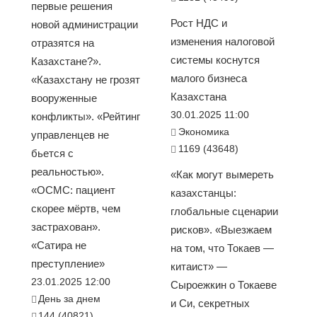
первые решения
Рост НДС и
новой администрации
изменения налоговой
отразятся на
системы коснутся
Казахстане?».
малого бизнеса
«Казахстану не грозят
Казахстана
вооруженные
30.01.2025 11:00
конфликты». «Рейтинг
Экономика
управленцев не
1169 (43648)
бьется с
реальностью».
«Как могут вымереть
«ОСМС: пациент
казахстанцы:
скорее мёртв, чем
глобальные сценарии
застрахован».
рисков». «Выезжаем
«Сатира не
на том, что Токаев —
преступление»
китаист» —
23.01.2025 12:00
Сыроежкин о Токаеве
День за днем
и Си, секретных
144 (40821)