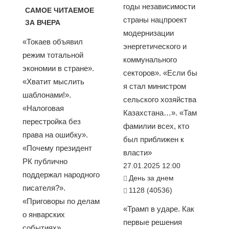
годы независимости
САМОЕ ЧИТАЕМОЕ
страны нацпроект
ЗА ВЧЕРА
модернизации
«Токаев объявил
энергетического и
режим тотальной
коммунального
экономии в стране».
секторов». «Если бы
«Хватит мыслить
я стал министром
шаблонами!».
сельского хозяйства
«Налоговая
Казахстана…». «Там
перестройка без
фамилии всех, кто
права на ошибку».
был приближен к
«Почему президент
власти»
РК публично
27.01.2025 12:00
поддержал народного
День за днем
писателя?».
1128 (40536)
«Приговоры по делам
«Трамп в ударе. Как
о январских
первые решения
событиях»