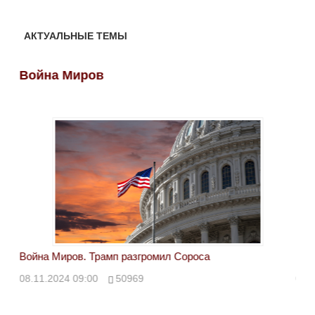
АКТУАЛЬНЫЕ ТЕМЫ
Война Миров
Во
Война Миров. Трамп разгромил Сороса
Вой
08.11.2024 09:00
50969
08.