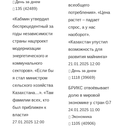
День за днем
всеобщего
135 (42489)
потребления». «Цена
«Кабмин утвердил
растет – падает
беспрецедентный за
спрос, а у нас
годы независимости
наоборот».
страны нацпроект
«Казахстан упустил
модернизации
возможность для
энергетического и
развития майнинга»
коммунального
21.01.2025 12:00
секторов». «Если бы
День за днем
1118 (39669)
я стал министром
сельского хозяйства
БРИКС отвоёвывает
Казахстана…». «Там
долю в мировой
фамилии всех, кто
экономике у стран G7
был приближен к
24.01.2025 11:00
власти»
Экономика
27.01.2025 12:00
1105 (40906)