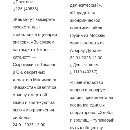
Политика
деликатесом?».
136 (40833)
«Парадоксы
«Как могут вымереть
экономической
казахстанцы:
политики». «Как
глобальные сценарии
грузин из Москвы
рисков». «Выезжаем
хочет сделать из
на том, что Токаев —
Атырау Дубай»
китаист» —
22.01.2025 12:00
Сыроежкин о Токаеве
День за днем
1119 (40257)
и Си, секретных
делах и о Масимове».
«Правительство
«Казахстан хвалят за
упорно игнорирует
отмену смертной
запрет президента на
казни и критикуют за
создание единых
пытки и ограничения
операторов». «Хлеба
свобод»
и зрелищ – тупиковый
24.01.2025 12:00
путь к обществу