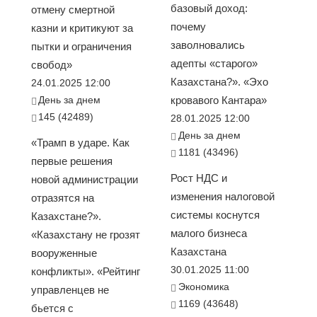
базовый доход:
отмену смертной
почему
казни и критикуют за
заволновались
пытки и ограничения
адепты «старого»
свобод»
Казахстана?». «Эхо
24.01.2025 12:00
День за днем
кровавого Кантара»
145 (42489)
28.01.2025 12:00
День за днем
«Трамп в ударе. Как
1181 (43496)
первые решения
Рост НДС и
новой администрации
изменения налоговой
отразятся на
системы коснутся
Казахстане?».
малого бизнеса
«Казахстану не грозят
Казахстана
вооруженные
30.01.2025 11:00
конфликты». «Рейтинг
Экономика
управленцев не
1169 (43648)
бьется с