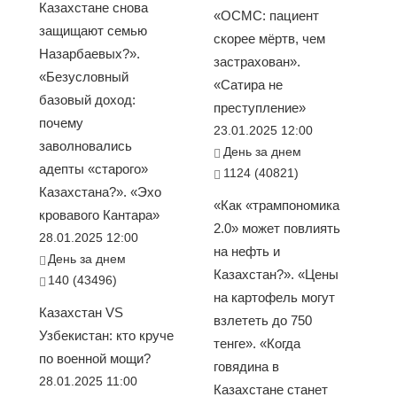
Казахстане снова
«ОСМС: пациент
защищают семью
скорее мёртв, чем
Назарбаевых?».
застрахован».
«Безусловный
«Сатира не
базовый доход:
преступление»
почему
23.01.2025 12:00
заволновались
День за днем
адепты «старого»
1124 (40821)
Казахстана?». «Эхо
«Как «трампономика
кровавого Кантара»
2.0» может повлиять
28.01.2025 12:00
на нефть и
День за днем
Казахстан?». «Цены
140 (43496)
на картофель могут
Казахстан VS
взлететь до 750
Узбекистан: кто круче
тенге». «Когда
по военной мощи?
говядина в
28.01.2025 11:00
Казахстане станет