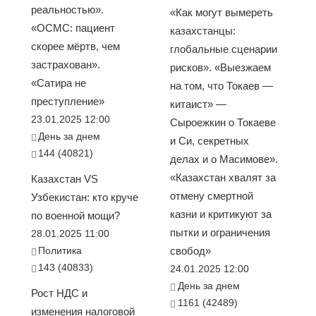
реальностью».
«Как могут вымереть
«ОСМС: пациент
казахстанцы:
скорее мёртв, чем
глобальные сценарии
застрахован».
рисков». «Выезжаем
«Сатира не
на том, что Токаев —
преступление»
китаист» —
23.01.2025 12:00
Сыроежкин о Токаеве
День за днем
и Си, секретных
144 (40821)
делах и о Масимове».
«Казахстан хвалят за
Казахстан VS
отмену смертной
Узбекистан: кто круче
казни и критикуют за
по военной мощи?
пытки и ограничения
28.01.2025 11:00
Политика
свобод»
143 (40833)
24.01.2025 12:00
День за днем
Рост НДС и
1161 (42489)
изменения налоговой