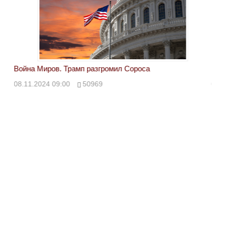
Война Миров. Трамп разгромил Сороса
Вой
08.11.2024 09:00
50969
08.