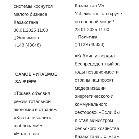
Казахстан VS
системы коснутся
Узбекистан: кто круче
малого бизнеса
по военной мощи?
Казахстана
28.01.2025 11:00
30.01.2025 11:00
Политика
Экономика
1129 (40833)
143 (43648)
«Кабмин утвердил
беспрецедентный за
годы независимости
САМОЕ ЧИТАЕМОЕ
страны нацпроект
ЗА ВЧЕРА
модернизации
«Токаев объявил
энергетического и
режим тотальной
коммунального
экономии в стране».
секторов». «Если бы
«Хватит мыслить
я стал министром
шаблонами!».
сельского хозяйства
«Налоговая
Казахстана…». «Там