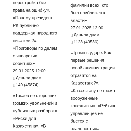
перестройка без
фамилии всех, кто
права на ошибку».
был приближен к
«Почему президент
власти»
РК публично
27.01.2025 12:00
поддержал народного
День за днем
писателя?».
1128 (40536)
«Приговоры по делам
«Трамп в ударе. Как
о январских
первые решения
событиях»
новой администрации
29.01.2025 12:00
отразятся на
День за днем
Казахстане?».
149 (45874)
«Казахстану не грозят
«Токаев не сторонник
вооруженные
громких увольнений и
конфликты». «Рейтинг
публичных разборок».
управленцев не
«Риски для
бьется с
Казахстана». «В
реальностью».