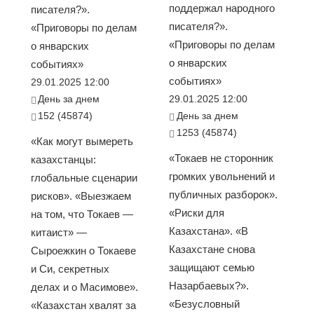
поддержал народного
писателя?».
писателя?».
«Приговоры по делам
«Приговоры по делам
о январских
о январских
событиях»
событиях»
29.01.2025 12:00
День за днем
29.01.2025 12:00
152 (45874)
День за днем
1253 (45874)
«Как могут вымереть
«Токаев не сторонник
казахстанцы:
громких увольнений и
глобальные сценарии
публичных разборок».
рисков». «Выезжаем
«Риски для
на том, что Токаев —
Казахстана». «В
китаист» —
Казахстане снова
Сыроежкин о Токаеве
защищают семью
и Си, секретных
Назарбаевых?».
делах и о Масимове».
«Безусловный
«Казахстан хвалят за