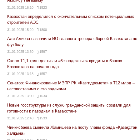
Акихису Нагашиму
31.01.2025 16:10
1523
Казахстан определился с окончательным списком потенциальных
строителей АЭС
31.01.2025 15:20
1800
Али Алиева назначили ИО главного тренера сборной Казахстана по
футболу
31.01.2025 13:30
1597
Около Т1,1 трлн достигли «безнадежные» кредиты в банках
Казахстана на начало года
31.01.2025 13:18
1557
Сенатор: Финансирование МЭПР РК «Казгидромета» в Т12 млрд –
несопоставимо с его задачами
31.01.2025 13:00
1634
Новые госструктуры из служб гражданской защиты создали для
готовности к паводкам в Казахстане
31.01.2025 12:40
1533
Чинкисбаева сменила Жамишева на посту главы фонда «Қазақстан
халқына»