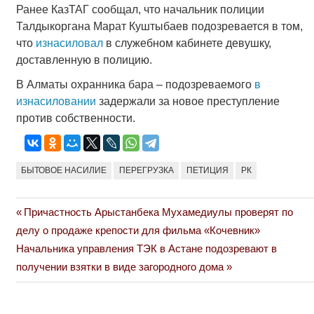
Ранее КазТАГ сообщал, что начальник полиции
Талдыкоргана Марат Куштыбаев подозревается в том,
что
изнасиловал
в служебном кабинете девушку,
доставленную в полицию.
В Алматы охранника бара – подозреваемого
в
изнасиловании
задержали за новое преступление
против собственности.
БЫТОВОЕ НАСИЛИЕ
ПЕРЕГРУЗКА
ПЕТИЦИЯ
РК
Previous
Причастность Арыстанбека Мухамедиулы проверят по
Навигация
Post:
делу о продаже крепости для фильма «Кочевник»
по
Next
Начальника управления ТЭК в Астане подозревают в
Post:
получении взятки в виде загородного дома
записям