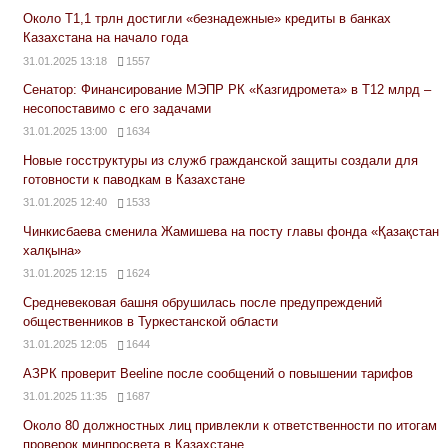
Около Т1,1 трлн достигли «безнадежные» кредиты в банках
Казахстана на начало года
31.01.2025 13:18
1557
Сенатор: Финансирование МЭПР РК «Казгидромета» в Т12 млрд –
несопоставимо с его задачами
31.01.2025 13:00
1634
Новые госструктуры из служб гражданской защиты создали для
готовности к паводкам в Казахстане
31.01.2025 12:40
1533
Чинкисбаева сменила Жамишева на посту главы фонда «Қазақстан
халқына»
31.01.2025 12:15
1624
Средневековая башня обрушилась после предупреждений
общественников в Туркестанской области
31.01.2025 12:05
1644
АЗРК проверит Beeline после сообщений о повышении тарифов
31.01.2025 11:35
1687
Около 80 должностных лиц привлекли к ответственности по итогам
проверок минпросвета в Казахстане