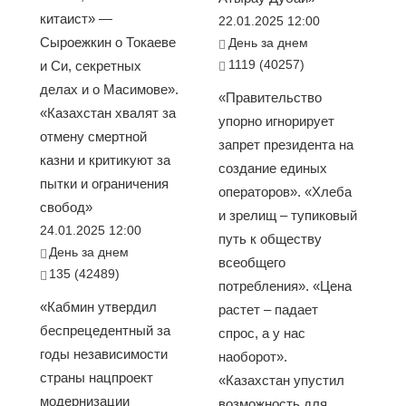
китаист» —
22.01.2025 12:00
Сыроежкин о Токаеве
День за днем
1119 (40257)
и Си, секретных
делах и о Масимове».
«Правительство
«Казахстан хвалят за
упорно игнорирует
отмену смертной
запрет президента на
казни и критикуют за
создание единых
пытки и ограничения
операторов». «Хлеба
свобод»
и зрелищ – тупиковый
24.01.2025 12:00
путь к обществу
День за днем
всеобщего
135 (42489)
потребления». «Цена
«Кабмин утвердил
растет – падает
беспрецедентный за
спрос, а у нас
годы независимости
наоборот».
страны нацпроект
«Казахстан упустил
модернизации
возможность для