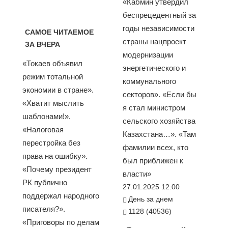
«Кабмин утвердил
беспрецедентный за
годы независимости
САМОЕ ЧИТАЕМОЕ
страны нацпроект
ЗА ВЧЕРА
модернизации
«Токаев объявил
энергетического и
режим тотальной
коммунального
экономии в стране».
секторов». «Если бы
«Хватит мыслить
я стал министром
шаблонами!».
сельского хозяйства
«Налоговая
Казахстана…». «Там
перестройка без
фамилии всех, кто
права на ошибку».
был приближен к
«Почему президент
власти»
РК публично
27.01.2025 12:00
поддержал народного
День за днем
писателя?».
1128 (40536)
«Приговоры по делам