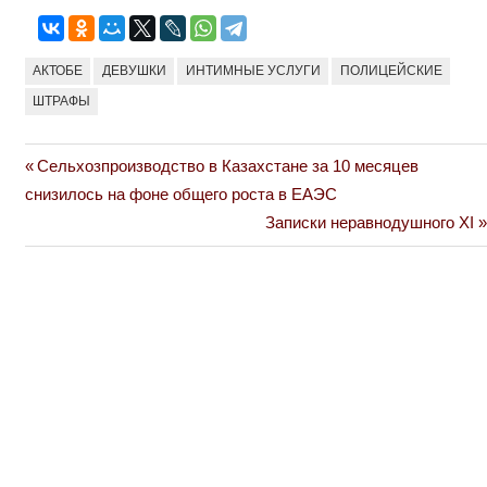
АКТОБЕ
ДЕВУШКИ
ИНТИМНЫЕ УСЛУГИ
ПОЛИЦЕЙСКИЕ
ШТРАФЫ
Previous
Сельхозпроизводство в Казахстане за 10 месяцев
Навигация
Post:
снизилось на фоне общего роста в ЕАЭС
по
Next
Записки неравнодушного XI
Post:
записям