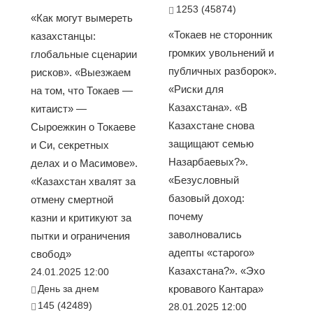
1253 (45874)
«Как могут вымереть
«Токаев не сторонник
казахстанцы:
громких увольнений и
глобальные сценарии
публичных разборок».
рисков». «Выезжаем
«Риски для
на том, что Токаев —
Казахстана». «В
китаист» —
Казахстане снова
Сыроежкин о Токаеве
защищают семью
и Си, секретных
Назарбаевых?».
делах и о Масимове».
«Безусловный
«Казахстан хвалят за
базовый доход:
отмену смертной
почему
казни и критикуют за
заволновались
пытки и ограничения
адепты «старого»
свобод»
Казахстана?». «Эхо
24.01.2025 12:00
День за днем
кровавого Кантара»
145 (42489)
28.01.2025 12:00