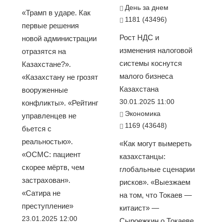
День за днем
«Трамп в ударе. Как
1181 (43496)
первые решения
Рост НДС и
новой администрации
изменения налоговой
отразятся на
системы коснутся
Казахстане?».
малого бизнеса
«Казахстану не грозят
Казахстана
вооруженные
30.01.2025 11:00
конфликты». «Рейтинг
Экономика
управленцев не
1169 (43648)
бьется с
реальностью».
«Как могут вымереть
«ОСМС: пациент
казахстанцы:
скорее мёртв, чем
глобальные сценарии
застрахован».
рисков». «Выезжаем
«Сатира не
на том, что Токаев —
преступление»
китаист» —
23.01.2025 12:00
Сыроежкин о Токаеве