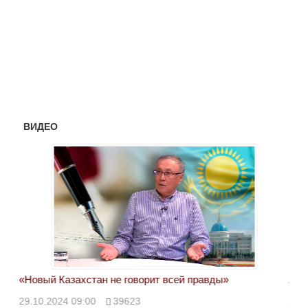
ВИДЕО
«Новый Казахстан не говорит всей правды»
Лон
ми
29.10.2024 09:00
39623
28.