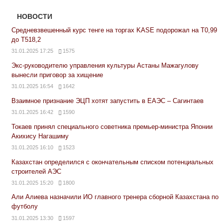
НОВОСТИ
Средневзвешенный курс тенге на торгах KASE подорожал на Т0,99
до Т518,2
31.01.2025 17:25
1575
Экс-руководителю управления культуры Астаны Мажагулову
вынесли приговор за хищение
31.01.2025 16:54
1642
Взаимное признание ЭЦП хотят запустить в ЕАЭС – Сагинтаев
31.01.2025 16:42
1590
Токаев принял специального советника премьер-министра Японии
Акихису Нагашиму
31.01.2025 16:10
1523
Казахстан определился с окончательным списком потенциальных
строителей АЭС
31.01.2025 15:20
1800
Али Алиева назначили ИО главного тренера сборной Казахстана по
футболу
31.01.2025 13:30
1597