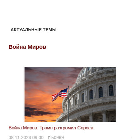
АКТУАЛЬНЫЕ ТЕМЫ
Война Миров
Во
Война Миров. Трамп разгромил Сороса
Вой
08.11.2024 09:00
50969
08.