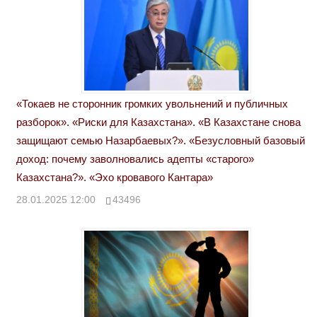
«Токаев не сторонник громких увольнений и публичных
разборок». «Риски для Казахстана». «В Казахстане снова
защищают семью Назарбаевых?». «Безусловный базовый
доход: почему заволновались адепты «старого»
Казахстана?». «Эхо кровавого Кантара»
28.01.2025 12:00
43496