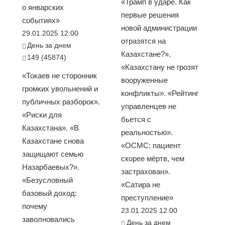
«Трамп в ударе. Как
о январских
первые решения
событиях»
новой администрации
29.01.2025 12:00
отразятся на
День за днем
Казахстане?».
149 (45874)
«Казахстану не грозят
«Токаев не сторонник
вооруженные
громких увольнений и
конфликты». «Рейтинг
публичных разборок».
управленцев не
«Риски для
бьется с
Казахстана». «В
реальностью».
Казахстане снова
«ОСМС: пациент
защищают семью
скорее мёртв, чем
Назарбаевых?».
застрахован».
«Безусловный
«Сатира не
базовый доход:
преступление»
почему
23.01.2025 12:00
заволновались
День за днем