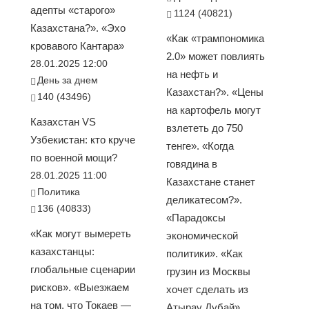
адепты «старого»
1124 (40821)
Казахстана?». «Эхо
«Как «трампономика
кровавого Кантара»
2.0» может повлиять
28.01.2025 12:00
на нефть и
День за днем
Казахстан?». «Цены
140 (43496)
на картофель могут
Казахстан VS
взлететь до 750
Узбекистан: кто круче
тенге». «Когда
по военной мощи?
говядина в
28.01.2025 11:00
Казахстане станет
Политика
деликатесом?».
136 (40833)
«Парадоксы
«Как могут вымереть
экономической
казахстанцы:
политики». «Как
глобальные сценарии
грузин из Москвы
рисков». «Выезжаем
хочет сделать из
на том, что Токаев —
Атырау Дубай»