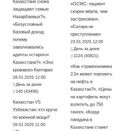
Казахстане снова
«ОСМС: пациент
защищают семью
скорее мёртв, чем
Назарбаевых?».
застрахован».
«Безусловный
«Сатира не
базовый доход:
преступление»
почему
23.01.2025 12:00
заволновались
День за днем
адепты «старого»
1124 (40821)
Казахстана?». «Эхо
«Как «трампономика
кровавого Кантара»
2.0» может повлиять
28.01.2025 12:00
на нефть и
День за днем
Казахстан?». «Цены
140 (43496)
на картофель могут
Казахстан VS
взлететь до 750
Узбекистан: кто круче
тенге». «Когда
по военной мощи?
говядина в
28.01.2025 11:00
Казахстане станет