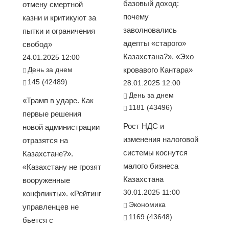
базовый доход:
отмену смертной
почему
казни и критикуют за
заволновались
пытки и ограничения
адепты «старого»
свобод»
Казахстана?». «Эхо
24.01.2025 12:00
День за днем
кровавого Кантара»
145 (42489)
28.01.2025 12:00
День за днем
«Трамп в ударе. Как
1181 (43496)
первые решения
Рост НДС и
новой администрации
изменения налоговой
отразятся на
системы коснутся
Казахстане?».
малого бизнеса
«Казахстану не грозят
Казахстана
вооруженные
30.01.2025 11:00
конфликты». «Рейтинг
Экономика
управленцев не
1169 (43648)
бьется с