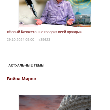
«Новый Казахстан не говорит всей правды»
Лон
ми
29.10.2024 09:00
39623
28.
АКТУАЛЬНЫЕ ТЕМЫ
Война Миров
Во