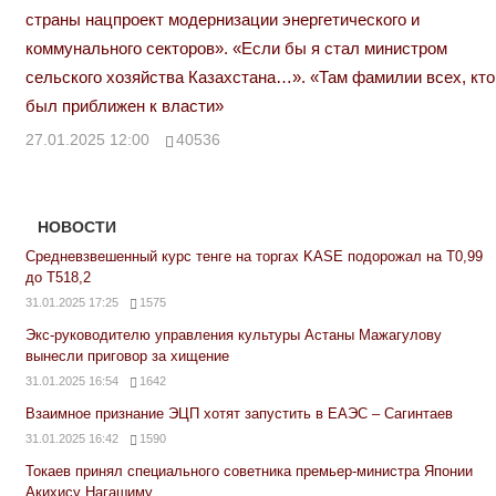
страны нацпроект модернизации энергетического и
коммунального секторов». «Если бы я стал министром
сельского хозяйства Казахстана…». «Там фамилии всех, кто
был приближен к власти»
27.01.2025 12:00
40536
НОВОСТИ
Средневзвешенный курс тенге на торгах KASE подорожал на Т0,99
до Т518,2
31.01.2025 17:25
1575
Экс-руководителю управления культуры Астаны Мажагулову
вынесли приговор за хищение
31.01.2025 16:54
1642
Взаимное признание ЭЦП хотят запустить в ЕАЭС – Сагинтаев
31.01.2025 16:42
1590
Токаев принял специального советника премьер-министра Японии
Акихису Нагашиму