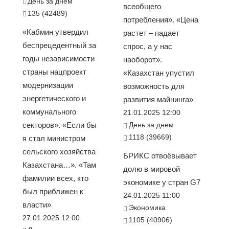
День за днем
всеобщего
135 (42489)
потребления». «Цена
«Кабмин утвердил
растет – падает
беспрецедентный за
спрос, а у нас
годы независимости
наоборот».
страны нацпроект
«Казахстан упустил
модернизации
возможность для
энергетического и
развития майнинга»
коммунального
21.01.2025 12:00
секторов». «Если бы
День за днем
1118 (39669)
я стал министром
сельского хозяйства
БРИКС отвоёвывает
Казахстана…». «Там
долю в мировой
фамилии всех, кто
экономике у стран G7
был приближен к
24.01.2025 11:00
власти»
Экономика
27.01.2025 12:00
1105 (40906)