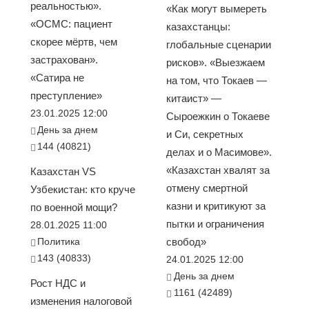
реальностью».
«Как могут вымереть
«ОСМС: пациент
казахстанцы:
скорее мёртв, чем
глобальные сценарии
застрахован».
рисков». «Выезжаем
«Сатира не
на том, что Токаев —
преступление»
китаист» —
23.01.2025 12:00
Сыроежкин о Токаеве
День за днем
и Си, секретных
144 (40821)
делах и о Масимове».
«Казахстан хвалят за
Казахстан VS
отмену смертной
Узбекистан: кто круче
казни и критикуют за
по военной мощи?
пытки и ограничения
28.01.2025 11:00
Политика
свобод»
143 (40833)
24.01.2025 12:00
День за днем
Рост НДС и
1161 (42489)
изменения налоговой