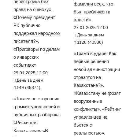
перестройка без
фамилии всех, кто
права на ошибку».
был приближен к
«Почему президент
власти»
РК публично
27.01.2025 12:00
поддержал народного
День за днем
писателя?».
1128 (40536)
«Приговоры по делам
«Трамп в ударе. Как
о январских
первые решения
событиях»
новой администрации
29.01.2025 12:00
отразятся на
День за днем
Казахстане?».
149 (45874)
«Казахстану не грозят
«Токаев не сторонник
вооруженные
громких увольнений и
конфликты». «Рейтинг
публичных разборок».
управленцев не
«Риски для
бьется с
Казахстана». «В
реальностью».