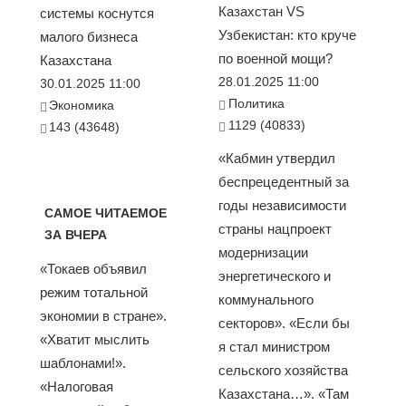
Казахстан VS
системы коснутся
Узбекистан: кто круче
малого бизнеса
по военной мощи?
Казахстана
28.01.2025 11:00
30.01.2025 11:00
Политика
Экономика
1129 (40833)
143 (43648)
«Кабмин утвердил
беспрецедентный за
годы независимости
САМОЕ ЧИТАЕМОЕ
страны нацпроект
ЗА ВЧЕРА
модернизации
«Токаев объявил
энергетического и
режим тотальной
коммунального
экономии в стране».
секторов». «Если бы
«Хватит мыслить
я стал министром
шаблонами!».
сельского хозяйства
«Налоговая
Казахстана…». «Там