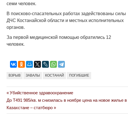
семи человек.
В поисково-спасательных работах задействованы силы
ДЧС Костанайской области и местных исполнительных
органов.
За первой медицинской помощью обратились 12
человек.
ВЗРЫВ
ЗАВАЛЫ
КОСТАНАЙ
ПОГИБШИЕ
Previous
Убийственное здравоохранение
Навигация
Next
Post:
До Т491 985/кв. м снизилась в ноябре цена на новое жилье в
по
Post:
Казахстане – статбюро
записям