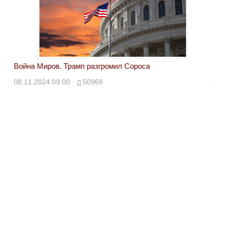
Война Миров. Трамп разгромил Сороса
Вой
08.11.2024 09:00
50969
08.