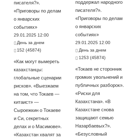
поддержал народного
писателя?».
писателя?».
«Приговоры по делам
«Приговоры по делам
о январских
о январских
событиях»
событиях»
29.01.2025 12:00
День за днем
29.01.2025 12:00
152 (45874)
День за днем
1253 (45874)
«Как могут вымереть
«Токаев не сторонник
казахстанцы:
громких увольнений и
глобальные сценарии
публичных разборок».
рисков». «Выезжаем
«Риски для
на том, что Токаев —
Казахстана». «В
китаист» —
Казахстане снова
Сыроежкин о Токаеве
защищают семью
и Си, секретных
Назарбаевых?».
делах и о Масимове».
«Безусловный
«Казахстан хвалят за