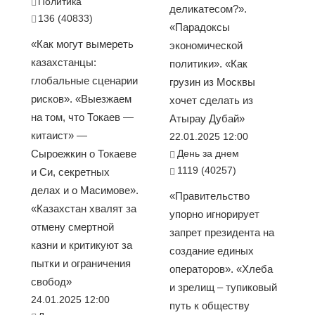
Политика
деликатесом?».
136 (40833)
«Парадоксы
«Как могут вымереть
экономической
казахстанцы:
политики». «Как
глобальные сценарии
грузин из Москвы
рисков». «Выезжаем
хочет сделать из
на том, что Токаев —
Атырау Дубай»
китаист» —
22.01.2025 12:00
Сыроежкин о Токаеве
День за днем
1119 (40257)
и Си, секретных
делах и о Масимове».
«Правительство
«Казахстан хвалят за
упорно игнорирует
отмену смертной
запрет президента на
казни и критикуют за
создание единых
пытки и ограничения
операторов». «Хлеба
свобод»
и зрелищ – тупиковый
24.01.2025 12:00
путь к обществу