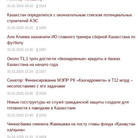
31.01.2025 16:10
1523
Казахстан определился с окончательным списком потенциальных
строителей АЭС
31.01.2025 15:20
1800
Али Алиева назначили ИО главного тренера сборной Казахстана по
футболу
31.01.2025 13:30
1597
Около Т1,1 трлн достигли «безнадежные» кредиты в банках
Казахстана на начало года
31.01.2025 13:18
1557
Сенатор: Финансирование МЭПР РК «Казгидромета» в Т12 млрд –
несопоставимо с его задачами
31.01.2025 13:00
1634
Новые госструктуры из служб гражданской защиты создали для
готовности к паводкам в Казахстане
31.01.2025 12:40
1533
Чинкисбаева сменила Жамишева на посту главы фонда «Қазақстан
халқына»
31.01.2025 12:15
1624