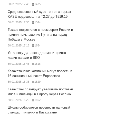
30.01.2025 17:46
1475
Средневзвешенный курс тенге на торгах
KASE подешевел на Т2,27 до Т519,19
30.01.2025 17:35
1344
Токаев встретился с премьером России и
принял приглашение Путина на парад
Победы в Москве
30.01.2025 17:13
1654
Установку датчиков для мониторинга
лавин начали в ВКО
30.01.2025 15:43
1518
Казахстанские компании могут попасть в
16 санкционный пакет Евросоюза
30.01.2025 15:35
1529
Казахстан планирует увеличить поставки
мяса и пшеницы в Европу через Россию
30.01.2025 15:22
1562
Школы собираются перевести на новый
стандарт питания в Казахстане