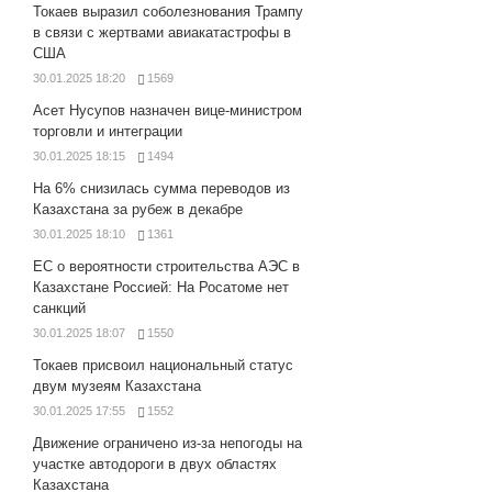
Токаев выразил соболезнования Трампу
в связи с жертвами авиакатастрофы в
США
30.01.2025 18:20
1569
Асет Нусупов назначен вице-министром
торговли и интеграции
30.01.2025 18:15
1494
На 6% снизилась сумма переводов из
Казахстана за рубеж в декабре
30.01.2025 18:10
1361
ЕС о вероятности строительства АЭС в
Казахстане Россией: На Росатоме нет
санкций
30.01.2025 18:07
1550
Токаев присвоил национальный статус
двум музеям Казахстана
30.01.2025 17:55
1552
Движение ограничено из-за непогоды на
участке автодороги в двух областях
Казахстана