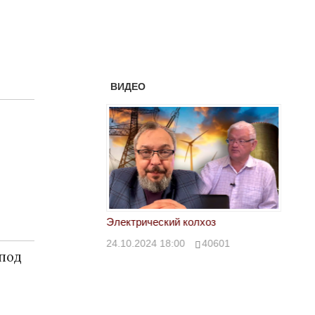
ВИДЕО
 предать Вашингтон
Электрический колхоз
БРИКС
глоба
30
43112
24.10.2024 18:00
40601
 под
Запад
24.10.