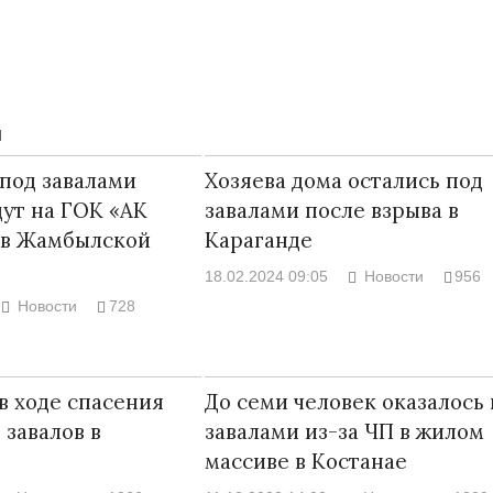
Ы
под завалами
Хозяева дома остались под
ут на ГОК «АК
завалами после взрыва в
 в Жамбылской
Караганде
18.02.2024 09:05
Новости
956
Новости
728
 в Жанаозене.
«Новый Казахстан не говорит всей
Лондон может
искации.
правды»
28.10.2024 13:
в ходе спасения
До семи человек оказалось
или с
29.10.2024 09:00
39623
 завалов в
завалами из-за ЧП в жилом
массиве в Костанае
8888