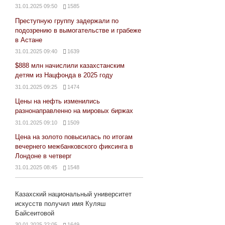
31.01.2025 09:50
1585
Преступную группу задержали по
подозрению в вымогательстве и грабеже
в Астане
31.01.2025 09:40
1639
$888 млн начислили казахстанским
детям из Нацфонда в 2025 году
31.01.2025 09:25
1474
Цены на нефть изменились
разнонаправленно на мировых биржах
31.01.2025 09:10
1509
Цена на золото повысилась по итогам
вечернего межбанковского фиксинга в
Лондоне в четверг
31.01.2025 08:45
1548
Казахский национальный университет
искусств получил имя Куляш
Байсеитовой
30.01.2025 22:05
1649