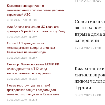
11.12.2023 16:45
Казахстан определился с
окончательным списком потенциальных
строителей АЭС
31.01.2025 15:20
1800
Спасательные
завалам пост
Али Алиева назначили ИО главного
тренера сборной Казахстана по футболу
взрыва дома 
31.01.2025 13:30
1597
завершены
Около Т1,1 трлн достигли
«безнадежные» кредиты в банках
17.04.2023 21:10
Казахстана на начало года
31.01.2025 13:18
1557
Сенатор: Финансирование МЭПР РК
Казахстански
«Казгидромета» в Т12 млрд –
несопоставимо с его задачами
сигнализиров
31.01.2025 13:00
1634
живом челове
Новые госструктуры из служб
Турции
гражданской защиты создали для
готовности к паводкам в Казахстане
08.02.2023 17:00
31.01.2025 12:40
1533