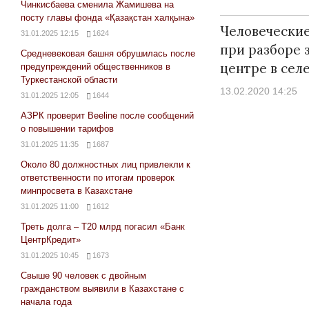
Чинкисбаева сменила Жамишева на
посту главы фонда «Қазақстан халқына»
Человеческие
31.01.2025 12:15
1624
при разборе 
Средневековая башня обрушилась после
центре в сел
предупреждений общественников в
Туркестанской области
13.02.2020 14:25
31.01.2025 12:05
1644
АЗРК проверит Beeline после сообщений
о повышении тарифов
31.01.2025 11:35
1687
Около 80 должностных лиц привлекли к
ответственности по итогам проверок
минпросвета в Казахстане
31.01.2025 11:00
1612
Треть долга – Т20 млрд погасил «Банк
ЦентрКредит»
31.01.2025 10:45
1673
Свыше 90 человек с двойным
гражданством выявили в Казахстане с
начала года