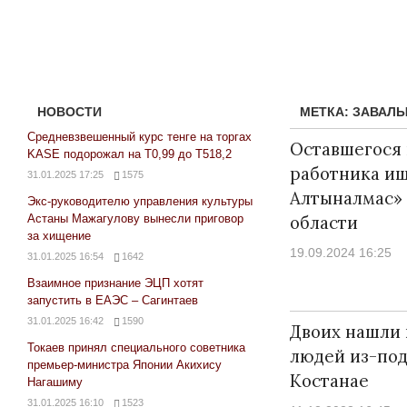
НОВОСТИ
МЕТКА:
ЗАВАЛ
Средневзвешенный курс тенге на торгах
Оставшегося 
KASE подорожал на Т0,99 до Т518,2
работника ищ
31.01.2025 17:25
1575
Алтыналмас»
Экс-руководителю управления культуры
Астаны Мажагулову вынесли приговор
области
за хищение
19.09.2024 16:25
31.01.2025 16:54
1642
Взаимное признание ЭЦП хотят
Народ выбрал свет
Странная забастовка
запустить в ЕАЭС – Сагинтаев
Дарига не ждёт конф
17.10.2024 17:00
29972
31.01.2025 16:42
1590
Двоих нашли 
Авиакомпании сравн
Токаев принял специального советника
людей из-под
мошенниками
премьер-министра Японии Акихису
Костанае
Нагашиму
30.10.2024 14:00
2
31.01.2025 16:10
1523