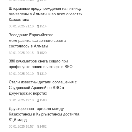
Штормовые предупреждения на пятницу
объявлены в Алматы и во всех областях
Казахстана
30.01.2025 21:10
1514
Заседание Евразийского
межправительственного совета
состоялось в Алматы
30.01.2025 20:15
1520
380 кубометров снега сошло при
профспуске лавин в четверг в ВКО
30.01.2025 20:10
1319
Стали известны детали соглашения с
Саудовской Аравией по ВЭС в
Джунгарских воротах
30.01.2025 19:10
1588
Двусторонняя торговля между
Казахстаном и Кыргызстаном достигла
$1,6 млрд
30.01.2025 18:57
1482