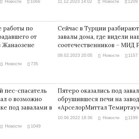
Новости
1066
11.12.2023 14:02
Новости
1209
 работы по
Сейчас в Турции разбираю
радавшего от
завалы дома, где видели на
Война Мир
в Жанаозене
соотечественников – МИД 
08.02.2023 20:05
Новости
1157
Новости
735
й пес-спасатель
Пятеро оказались под зава
ал о возможно
обрушившеся печи на заво
ке под завалами в
«АрселорМиттал Темиртау
Война Миров.
10.06.2022 18:36
Новости
1199
Сороса
Новости
1049
08.11.2024 09: