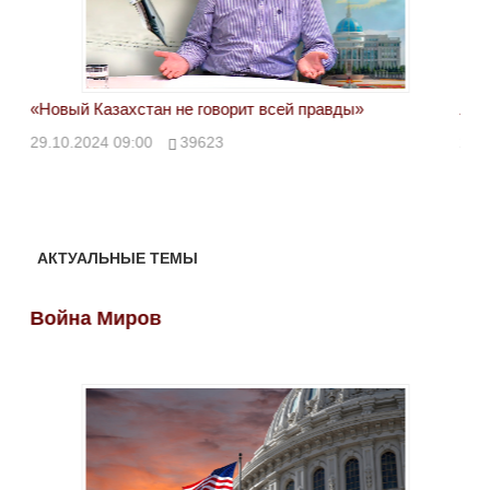
«Новый Казахстан не говорит всей правды»
Лон
ми
29.10.2024 09:00
39623
28.
АКТУАЛЬНЫЕ ТЕМЫ
Война Миров
Во