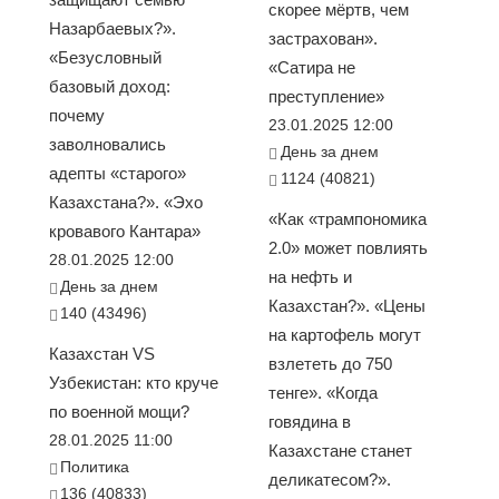
скорее мёртв, чем
Назарбаевых?».
застрахован».
«Безусловный
«Сатира не
базовый доход:
преступление»
почему
23.01.2025 12:00
заволновались
День за днем
адепты «старого»
1124 (40821)
Казахстана?». «Эхо
«Как «трампономика
кровавого Кантара»
2.0» может повлиять
28.01.2025 12:00
на нефть и
День за днем
Казахстан?». «Цены
140 (43496)
на картофель могут
Казахстан VS
взлететь до 750
Узбекистан: кто круче
тенге». «Когда
по военной мощи?
говядина в
28.01.2025 11:00
Казахстане станет
Политика
деликатесом?».
136 (40833)