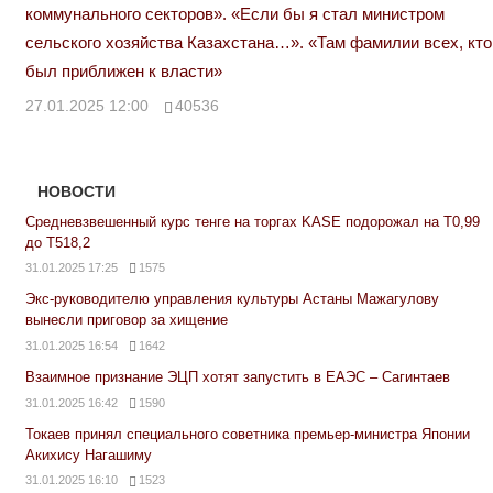
коммунального секторов». «Если бы я стал министром
сельского хозяйства Казахстана…». «Там фамилии всех, кто
был приближен к власти»
27.01.2025 12:00
40536
НОВОСТИ
Средневзвешенный курс тенге на торгах KASE подорожал на Т0,99
до Т518,2
31.01.2025 17:25
1575
Экс-руководителю управления культуры Астаны Мажагулову
вынесли приговор за хищение
31.01.2025 16:54
1642
Взаимное признание ЭЦП хотят запустить в ЕАЭС – Сагинтаев
31.01.2025 16:42
1590
Токаев принял специального советника премьер-министра Японии
Акихису Нагашиму
31.01.2025 16:10
1523