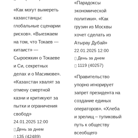
«Парадоксы
«Как могут вымереть
экономической
казахстанцы:
политики». «Как
глобальные сценарии
грузин из Москвы
рисков». «Выезжаем
хочет сделать из
на том, что Токаев —
Атырау Дубай»
китаист» —
22.01.2025 12:00
Сыроежкин о Токаеве
День за днем
1119 (40257)
и Си, секретных
делах и о Масимове».
«Правительство
«Казахстан хвалят за
упорно игнорирует
отмену смертной
запрет президента на
казни и критикуют за
создание единых
пытки и ограничения
операторов». «Хлеба
свобод»
и зрелищ – тупиковый
24.01.2025 12:00
путь к обществу
День за днем
всеобщего
135 (42489)