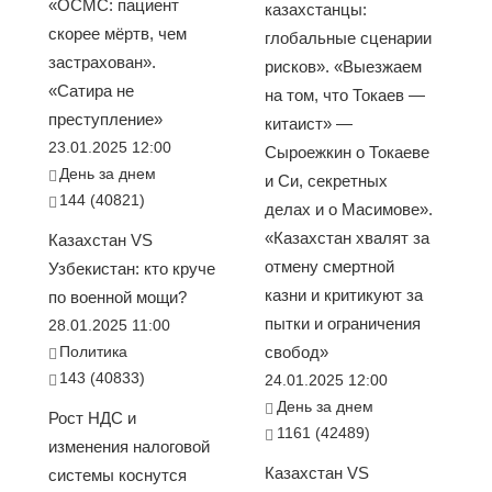
«ОСМС: пациент
казахстанцы:
скорее мёртв, чем
глобальные сценарии
застрахован».
рисков». «Выезжаем
«Сатира не
на том, что Токаев —
преступление»
китаист» —
23.01.2025 12:00
Сыроежкин о Токаеве
День за днем
и Си, секретных
144 (40821)
делах и о Масимове».
«Казахстан хвалят за
Казахстан VS
отмену смертной
Узбекистан: кто круче
казни и критикуют за
по военной мощи?
пытки и ограничения
28.01.2025 11:00
Политика
свобод»
143 (40833)
24.01.2025 12:00
День за днем
Рост НДС и
1161 (42489)
изменения налоговой
Казахстан VS
системы коснутся