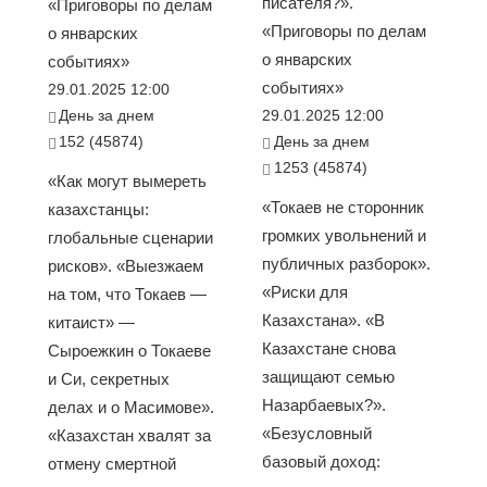
писателя?».
«Приговоры по делам
«Приговоры по делам
о январских
о январских
событиях»
событиях»
29.01.2025 12:00
День за днем
29.01.2025 12:00
152 (45874)
День за днем
1253 (45874)
«Как могут вымереть
«Токаев не сторонник
казахстанцы:
громких увольнений и
глобальные сценарии
публичных разборок».
рисков». «Выезжаем
«Риски для
на том, что Токаев —
Казахстана». «В
китаист» —
Казахстане снова
Сыроежкин о Токаеве
защищают семью
и Си, секретных
Назарбаевых?».
делах и о Масимове».
«Безусловный
«Казахстан хвалят за
базовый доход:
отмену смертной