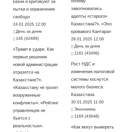
почему
казни и критикуют за
заволновались
пытки и ограничения
адепты «старого»
свобод»
Казахстана?». «Эхо
24.01.2025 12:00
День за днем
кровавого Кантара»
145 (42489)
28.01.2025 12:00
День за днем
«Трамп в ударе. Как
1181 (43496)
первые решения
Рост НДС и
новой администрации
изменения налоговой
отразятся на
системы коснутся
Казахстане?».
малого бизнеса
«Казахстану не грозят
Казахстана
вооруженные
30.01.2025 11:00
конфликты». «Рейтинг
Экономика
управленцев не
1169 (43648)
бьется с
реальностью».
«Как могут вымереть