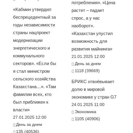
потребления». «Цена
«Кабмин утвердил
растет – падает
беспрецедентный за
спрос, а у нас
годы независимости
наоборот».
страны нацпроект
«Казахстан упустил
модернизации
возможность для
энергетического и
развития майнинга»
коммунального
21.01.2025 12:00
секторов». «Если бы
День за днем
1118 (39669)
я стал министром
сельского хозяйства
БРИКС отвоёвывает
Казахстана…». «Там
долю в мировой
фамилии всех, кто
экономике у стран G7
был приближен к
24.01.2025 11:00
власти»
Экономика
27.01.2025 12:00
1105 (40906)
День за днем
135 (40536)