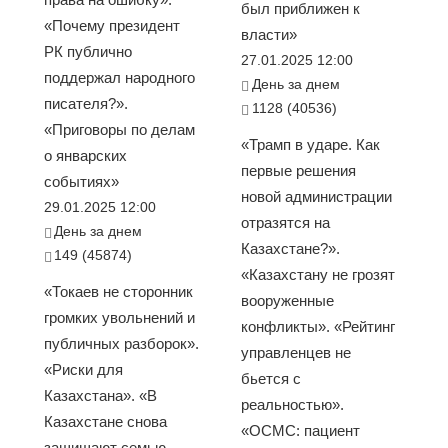
был приближен к
«Почему президент
власти»
РК публично
27.01.2025 12:00
поддержал народного
День за днем
писателя?».
1128 (40536)
«Приговоры по делам
«Трамп в ударе. Как
о январских
первые решения
событиях»
новой администрации
29.01.2025 12:00
отразятся на
День за днем
Казахстане?».
149 (45874)
«Казахстану не грозят
«Токаев не сторонник
вооруженные
громких увольнений и
конфликты». «Рейтинг
публичных разборок».
управленцев не
«Риски для
бьется с
Казахстана». «В
реальностью».
Казахстане снова
«ОСМС: пациент
защищают семью