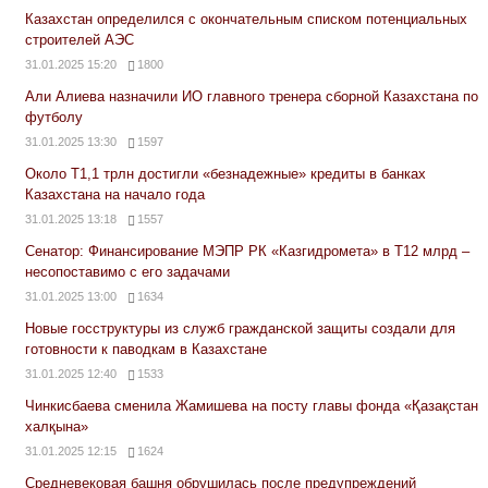
Казахстан определился с окончательным списком потенциальных
строителей АЭС
31.01.2025 15:20
1800
Али Алиева назначили ИО главного тренера сборной Казахстана по
футболу
31.01.2025 13:30
1597
Около Т1,1 трлн достигли «безнадежные» кредиты в банках
Казахстана на начало года
31.01.2025 13:18
1557
Сенатор: Финансирование МЭПР РК «Казгидромета» в Т12 млрд –
несопоставимо с его задачами
31.01.2025 13:00
1634
Новые госструктуры из служб гражданской защиты создали для
готовности к паводкам в Казахстане
31.01.2025 12:40
1533
Чинкисбаева сменила Жамишева на посту главы фонда «Қазақстан
халқына»
31.01.2025 12:15
1624
Средневековая башня обрушилась после предупреждений