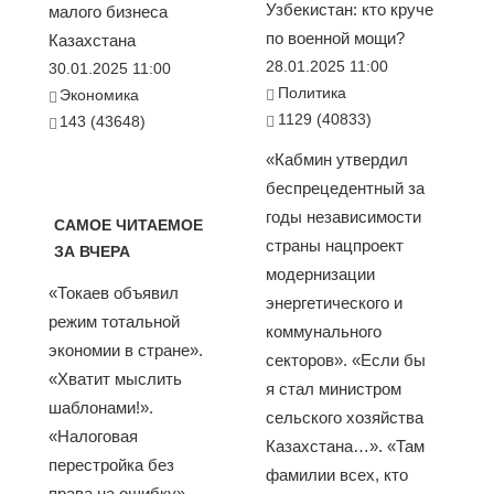
Узбекистан: кто круче
малого бизнеса
по военной мощи?
Казахстана
28.01.2025 11:00
30.01.2025 11:00
Политика
Экономика
1129 (40833)
143 (43648)
«Кабмин утвердил
беспрецедентный за
годы независимости
САМОЕ ЧИТАЕМОЕ
страны нацпроект
ЗА ВЧЕРА
модернизации
«Токаев объявил
энергетического и
режим тотальной
коммунального
экономии в стране».
секторов». «Если бы
«Хватит мыслить
я стал министром
шаблонами!».
сельского хозяйства
«Налоговая
Казахстана…». «Там
перестройка без
фамилии всех, кто
права на ошибку».