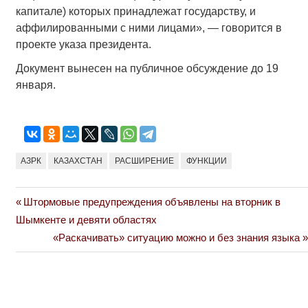
капитале) которых принадлежат государству, и
аффилированными с ними лицами», — говорится в
проекте указа президента.
Документ вынесен на публичное обсуждение до 19
января.
АЗРК
КАЗАХСТАН
РАСШИРЕНИЕ
ФУНКЦИИ
Previous
Штормовые предупреждения объявлены на вторник в
Навигация
Post:
Шымкенте и девяти областях
по
Next
«Раскачивать» ситуацию можно и без знания языка
Post:
записям