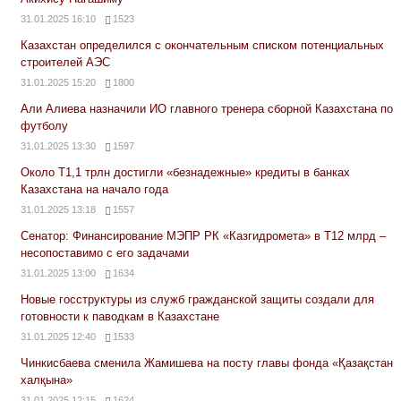
31.01.2025 16:10
1523
Казахстан определился с окончательным списком потенциальных
строителей АЭС
31.01.2025 15:20
1800
Али Алиева назначили ИО главного тренера сборной Казахстана по
футболу
31.01.2025 13:30
1597
Около Т1,1 трлн достигли «безнадежные» кредиты в банках
Казахстана на начало года
31.01.2025 13:18
1557
Сенатор: Финансирование МЭПР РК «Казгидромета» в Т12 млрд –
несопоставимо с его задачами
31.01.2025 13:00
1634
Новые госструктуры из служб гражданской защиты создали для
готовности к паводкам в Казахстане
31.01.2025 12:40
1533
Чинкисбаева сменила Жамишева на посту главы фонда «Қазақстан
халқына»
31.01.2025 12:15
1624