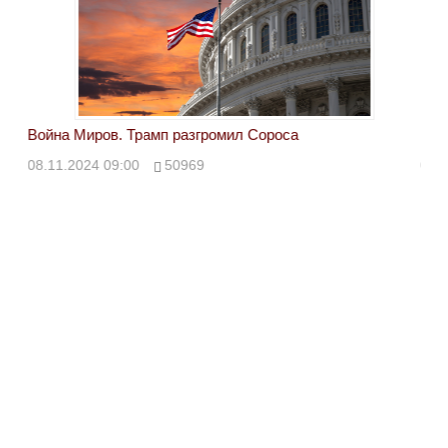
Война Миров. Трамп разгромил Сороса
Вой
08.11.2024 09:00
50969
08.