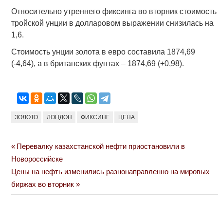
Относительно утреннего фиксинга во вторник стоимость
тройской унции в долларовом выражении снизилась на
1,6.
Стоимость унции золота в евро составила 1874,69
(-4,64), а в британских фунтах – 1874,69 (+0,98).
ЗОЛОТО
ЛОНДОН
ФИКСИНГ
ЦЕНА
Previous
Перевалку казахстанской нефти приостановили в
Навигация
Post:
Новороссийске
по
Next
Цены на нефть изменились разнонаправленно на мировых
Post:
биржах во вторник
записям