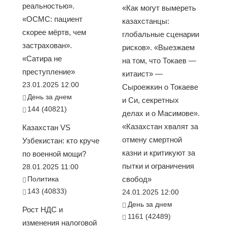
реальностью».
«Как могут вымереть
«ОСМС: пациент
казахстанцы:
скорее мёртв, чем
глобальные сценарии
застрахован».
рисков». «Выезжаем
«Сатира не
на том, что Токаев —
преступление»
китаист» —
23.01.2025 12:00
Сыроежкин о Токаеве
День за днем
и Си, секретных
144 (40821)
делах и о Масимове».
«Казахстан хвалят за
Казахстан VS
отмену смертной
Узбекистан: кто круче
казни и критикуют за
по военной мощи?
пытки и ограничения
28.01.2025 11:00
Политика
свобод»
143 (40833)
24.01.2025 12:00
День за днем
Рост НДС и
1161 (42489)
изменения налоговой