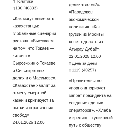
Политика
деликатесом?».
136 (40833)
«Парадоксы
«Как могут вымереть
экономической
казахстанцы:
политики». «Как
глобальные сценарии
грузин из Москвы
рисков». «Выезжаем
хочет сделать из
на том, что Токаев —
Атырау Дубай»
китаист» —
22.01.2025 12:00
Сыроежкин о Токаеве
День за днем
1119 (40257)
и Си, секретных
делах и о Масимове».
«Правительство
«Казахстан хвалят за
упорно игнорирует
отмену смертной
запрет президента на
казни и критикуют за
создание единых
пытки и ограничения
операторов». «Хлеба
свобод»
и зрелищ – тупиковый
24.01.2025 12:00
путь к обществу