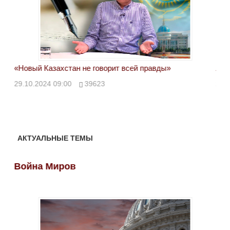
«Новый Казахстан не говорит всей правды»
Лон
ми
29.10.2024 09:00
39623
28.
АКТУАЛЬНЫЕ ТЕМЫ
Война Миров
Во