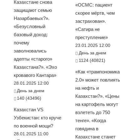
Казахстане снова
«ОСМС: пациент
защищают семью
скорее мёртв, чем
Назарбаевых?».
застрахован».
«Безусловный
«Сатира не
базовый доход:
преступление»
почему
23.01.2025 12:00
заволновались
День за днем
адепты «старого»
1124 (40821)
Казахстана?». «Эхо
«Как «трампономика
кровавого Кантара»
2.0» может повлиять
28.01.2025 12:00
на нефть и
День за днем
Казахстан?». «Цены
140 (43496)
на картофель могут
Казахстан VS
взлететь до 750
Узбекистан: кто круче
тенге». «Когда
по военной мощи?
говядина в
28.01.2025 11:00
Казахстане станет