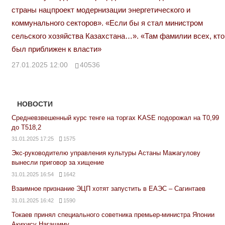
страны нацпроект модернизации энергетического и
коммунального секторов». «Если бы я стал министром
сельского хозяйства Казахстана…». «Там фамилии всех, кто
был приближен к власти»
27.01.2025 12:00
40536
НОВОСТИ
Средневзвешенный курс тенге на торгах KASE подорожал на Т0,99
до Т518,2
31.01.2025 17:25
1575
Экс-руководителю управления культуры Астаны Мажагулову
вынесли приговор за хищение
31.01.2025 16:54
1642
Взаимное признание ЭЦП хотят запустить в ЕАЭС – Сагинтаев
31.01.2025 16:42
1590
Токаев принял специального советника премьер-министра Японии
Акихису Нагашиму