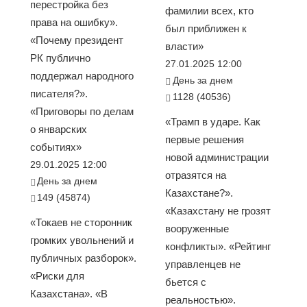
перестройка без
фамилии всех, кто
права на ошибку».
был приближен к
«Почему президент
власти»
РК публично
27.01.2025 12:00
поддержал народного
День за днем
писателя?».
1128 (40536)
«Приговоры по делам
«Трамп в ударе. Как
о январских
первые решения
событиях»
новой администрации
29.01.2025 12:00
отразятся на
День за днем
Казахстане?».
149 (45874)
«Казахстану не грозят
«Токаев не сторонник
вооруженные
громких увольнений и
конфликты». «Рейтинг
публичных разборок».
управленцев не
«Риски для
бьется с
Казахстана». «В
реальностью».