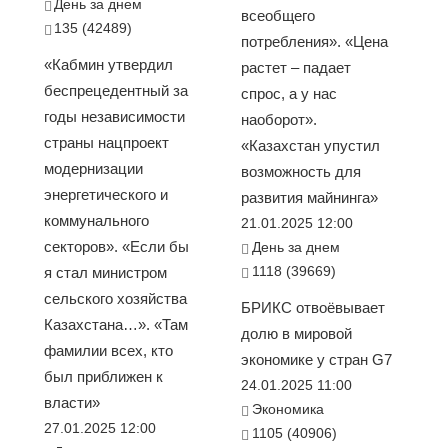
День за днем
всеобщего
135 (42489)
потребления». «Цена
«Кабмин утвердил
растет – падает
беспрецедентный за
спрос, а у нас
годы независимости
наоборот».
страны нацпроект
«Казахстан упустил
модернизации
возможность для
энергетического и
развития майнинга»
коммунального
21.01.2025 12:00
секторов». «Если бы
День за днем
1118 (39669)
я стал министром
сельского хозяйства
БРИКС отвоёвывает
Казахстана…». «Там
долю в мировой
фамилии всех, кто
экономике у стран G7
был приближен к
24.01.2025 11:00
власти»
Экономика
27.01.2025 12:00
1105 (40906)