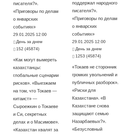
поддержал народного
писателя?».
писателя?».
«Приговоры по делам
«Приговоры по делам
о январских
о январских
событиях»
событиях»
29.01.2025 12:00
День за днем
29.01.2025 12:00
152 (45874)
День за днем
1253 (45874)
«Как могут вымереть
«Токаев не сторонник
казахстанцы:
громких увольнений и
глобальные сценарии
публичных разборок».
рисков». «Выезжаем
«Риски для
на том, что Токаев —
Казахстана». «В
китаист» —
Казахстане снова
Сыроежкин о Токаеве
защищают семью
и Си, секретных
Назарбаевых?».
делах и о Масимове».
«Безусловный
«Казахстан хвалят за