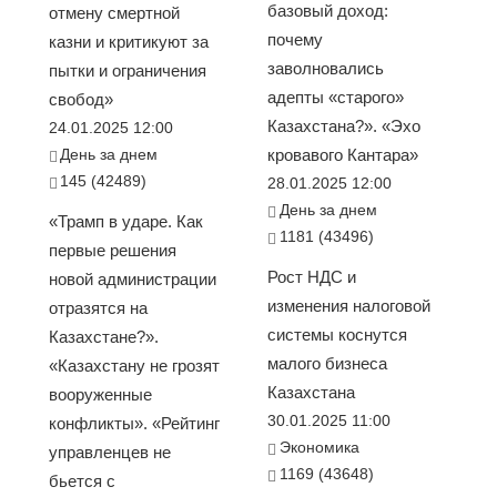
базовый доход:
отмену смертной
почему
казни и критикуют за
заволновались
пытки и ограничения
адепты «старого»
свобод»
Казахстана?». «Эхо
24.01.2025 12:00
День за днем
кровавого Кантара»
145 (42489)
28.01.2025 12:00
День за днем
«Трамп в ударе. Как
1181 (43496)
первые решения
Рост НДС и
новой администрации
изменения налоговой
отразятся на
системы коснутся
Казахстане?».
малого бизнеса
«Казахстану не грозят
Казахстана
вооруженные
30.01.2025 11:00
конфликты». «Рейтинг
Экономика
управленцев не
1169 (43648)
бьется с