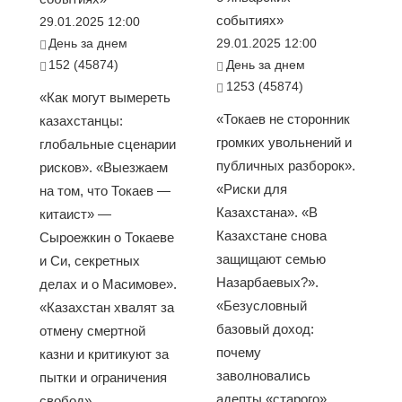
событиях»
29.01.2025 12:00
День за днем
29.01.2025 12:00
152 (45874)
День за днем
1253 (45874)
«Как могут вымереть
«Токаев не сторонник
казахстанцы:
громких увольнений и
глобальные сценарии
публичных разборок».
рисков». «Выезжаем
«Риски для
на том, что Токаев —
Казахстана». «В
китаист» —
Казахстане снова
Сыроежкин о Токаеве
защищают семью
и Си, секретных
Назарбаевых?».
делах и о Масимове».
«Безусловный
«Казахстан хвалят за
базовый доход:
отмену смертной
почему
казни и критикуют за
заволновались
пытки и ограничения
адепты «старого»
свобод»