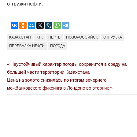
отгрузки нефти.
КАЗАХСТАН
КТК
НЕФТЬ
НОВОРОССИЙСК
ОТГРУЗКА
ПЕРЕВАЛКА НЕФТИ
ПОГОДА
Previous
Неустойчивый характер погоды сохранится в среду на
Навигация
Post:
большей части территории Казахстана
по
Next
Цена на золото снизилась по итогам вечернего
Post:
межбанковского фиксинга в Лондоне во вторник
записям