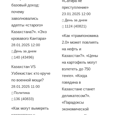
«Сатира не
базовый доход:
преступление»
почему
23.01.2025 12:00
заволновались
День за днем
адепты «старого»
1124 (40821)
Казахстана?». «Эхо
«Как «трампономика
кровавого Кантара»
2.0» может повлиять
28.01.2025 12:00
на нефть и
День за днем
Казахстан?». «Цены
140 (43496)
на картофель могут
Казахстан VS
взлететь до 750
Узбекистан: кто круче
тенге». «Когда
по военной мощи?
говядина в
28.01.2025 11:00
Казахстане станет
Политика
деликатесом?».
136 (40833)
«Парадоксы
«Как могут вымереть
экономической
казахстанцы: