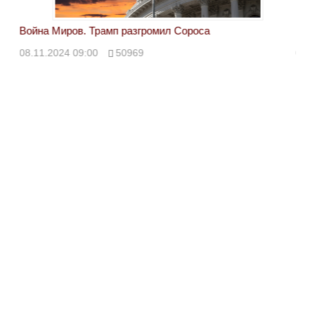
Война Миров. Трамп разгромил Сороса
Вой
08.11.2024 09:00
50969
08.