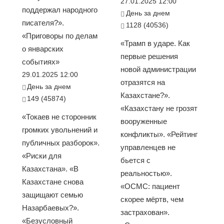
27.01.2025 12:00
поддержал народного
День за днем
писателя?».
1128 (40536)
«Приговоры по делам
«Трамп в ударе. Как
о январских
первые решения
событиях»
новой администрации
29.01.2025 12:00
отразятся на
День за днем
Казахстане?».
149 (45874)
«Казахстану не грозят
«Токаев не сторонник
вооруженные
громких увольнений и
конфликты». «Рейтинг
публичных разборок».
управленцев не
«Риски для
бьется с
Казахстана». «В
реальностью».
Казахстане снова
«ОСМС: пациент
защищают семью
скорее мёртв, чем
Назарбаевых?».
застрахован».
«Безусловный