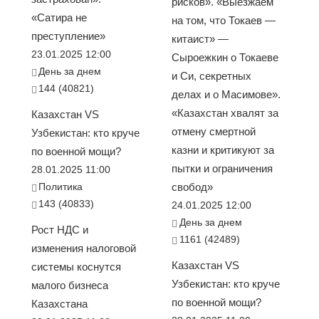
рисков». «Выезжаем
«Сатира не
на том, что Токаев —
преступление»
китаист» —
23.01.2025 12:00
Сыроежкин о Токаеве
День за днем
и Си, секретных
144 (40821)
делах и о Масимове».
«Казахстан хвалят за
Казахстан VS
отмену смертной
Узбекистан: кто круче
казни и критикуют за
по военной мощи?
пытки и ограничения
28.01.2025 11:00
Политика
свобод»
143 (40833)
24.01.2025 12:00
День за днем
Рост НДС и
1161 (42489)
изменения налоговой
Казахстан VS
системы коснутся
Узбекистан: кто круче
малого бизнеса
по военной мощи?
Казахстана