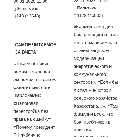
28.01.2025 11:00
30.01.2025 11:00
Политика
Экономика
1129 (40833)
143 (43648)
«Кабмин утвердил
беспрецедентный за
годы независимости
САМОЕ ЧИТАЕМОЕ
страны нацпроект
ЗА ВЧЕРА
модернизации
«Токаев объявил
энергетического и
режим тотальной
коммунального
экономии в стране».
секторов». «Если бы
«Хватит мыслить
я стал министром
шаблонами!».
сельского хозяйства
«Налоговая
Казахстана…». «Там
перестройка без
фамилии всех, кто
права на ошибку».
был приближен к
«Почему президент
власти»
РК публично