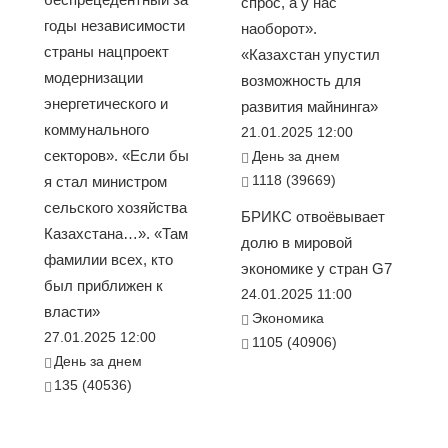
спрос, а у нас
годы независимости
наоборот».
страны нацпроект
«Казахстан упустил
модернизации
возможность для
энергетического и
развития майнинга»
коммунального
21.01.2025 12:00
секторов». «Если бы
День за днем
1118 (39669)
я стал министром
сельского хозяйства
БРИКС отвоёвывает
Казахстана…». «Там
долю в мировой
фамилии всех, кто
экономике у стран G7
был приближен к
24.01.2025 11:00
власти»
Экономика
27.01.2025 12:00
1105 (40906)
День за днем
135 (40536)