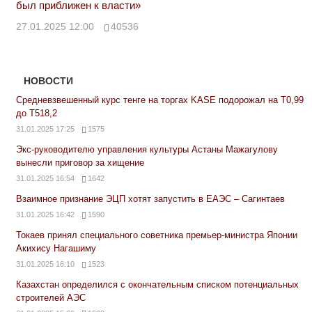
был приближен к власти»
27.01.2025 12:00
40536
НОВОСТИ
Средневзвешенный курс тенге на торгах KASE подорожал на Т0,99
до Т518,2
31.01.2025 17:25
1575
Экс-руководителю управления культуры Астаны Мажагулову
вынесли приговор за хищение
31.01.2025 16:54
1642
Взаимное признание ЭЦП хотят запустить в ЕАЭС – Сагинтаев
31.01.2025 16:42
1590
Токаев принял специального советника премьер-министра Японии
Акихису Нагашиму
31.01.2025 16:10
1523
Казахстан определился с окончательным списком потенциальных
строителей АЭС