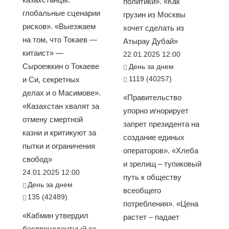
политики». «Как
глобальные сценарии
грузин из Москвы
рисков». «Выезжаем
хочет сделать из
на том, что Токаев —
Атырау Дубай»
китаист» —
22.01.2025 12:00
Сыроежкин о Токаеве
День за днем
1119 (40257)
и Си, секретных
делах и о Масимове».
«Правительство
«Казахстан хвалят за
упорно игнорирует
отмену смертной
запрет президента на
казни и критикуют за
создание единых
пытки и ограничения
операторов». «Хлеба
свобод»
и зрелищ – тупиковый
24.01.2025 12:00
путь к обществу
День за днем
всеобщего
135 (42489)
потребления». «Цена
«Кабмин утвердил
растет – падает
беспрецедентный за