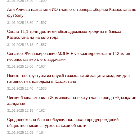
31.01.2025 15:20
1800
Али Алиева назначили ИО главного тренера сборной Казахстана по
футболу
31.01.2025 13:30
1597
Около Т1,1 трлн достигли «безнадежные» кредиты в банках
Казахстана на начало года
31.01.2025 13:18
1557
Сенатор: Финансирование МЭПР РК «Казгидромета» в Т12 млрд –
несопоставимо с его задачами
31.01.2025 13:00
1634
Новые госструктуры из служб гражданской защиты создали для
готовности к паводкам в Казахстане
31.01.2025 12:40
1533
Чинкисбаева сменила Жамишева на посту главы фонда «Қазақстан
халқына»
31.01.2025 12:15
1624
Средневековая башня обрушилась после предупреждений
общественников в Туркестанской области
31.01.2025 12:05
1644