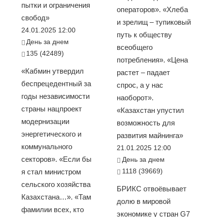
пытки и ограничения
операторов». «Хлеба
свобод»
и зрелищ – тупиковый
24.01.2025 12:00
путь к обществу
День за днем
всеобщего
135 (42489)
потребления». «Цена
«Кабмин утвердил
растет – падает
беспрецедентный за
спрос, а у нас
годы независимости
наоборот».
страны нацпроект
«Казахстан упустил
модернизации
возможность для
энергетического и
развития майнинга»
коммунального
21.01.2025 12:00
секторов». «Если бы
День за днем
1118 (39669)
я стал министром
сельского хозяйства
БРИКС отвоёвывает
Казахстана…». «Там
долю в мировой
фамилии всех, кто
экономике у стран G7