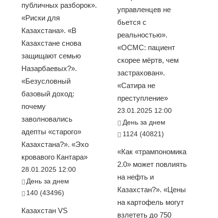
публичных разборок».
управленцев не
«Риски для
бьется с
Казахстана». «В
реальностью».
Казахстане снова
«ОСМС: пациент
защищают семью
скорее мёртв, чем
Назарбаевых?».
застрахован».
«Безусловный
«Сатира не
базовый доход:
преступление»
почему
23.01.2025 12:00
заволновались
День за днем
адепты «старого»
1124 (40821)
Казахстана?». «Эхо
«Как «трампономика
кровавого Кантара»
2.0» может повлиять
28.01.2025 12:00
на нефть и
День за днем
Казахстан?». «Цены
140 (43496)
на картофель могут
Казахстан VS
взлететь до 750