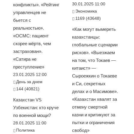
30.01.2025 11:00
конфликты». «Рейтинг
Экономика
управленцев не
1169 (43648)
бьется с
реальностью».
«Как могут вымереть
«ОСМС: пациент
казахстанцы:
скорее мёртв, чем
глобальные сценарии
застрахован».
рисков». «Выезжаем
«Сатира не
на том, что Токаев —
преступление»
китаист» —
23.01.2025 12:00
Сыроежкин о Токаеве
День за днем
и Си, секретных
144 (40821)
делах и о Масимове».
«Казахстан хвалят за
Казахстан VS
отмену смертной
Узбекистан: кто круче
казни и критикуют за
по военной мощи?
пытки и ограничения
28.01.2025 11:00
Политика
свобод»