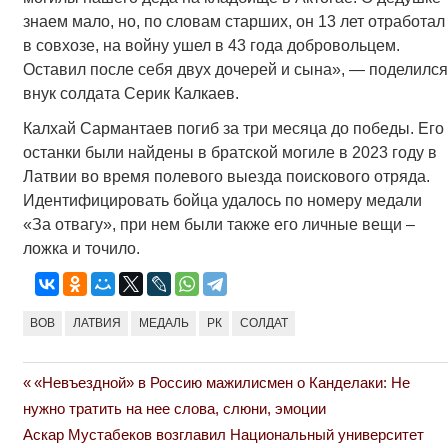
знаем мало, но, по словам старших, он 13 лет отработал
в совхозе, на войну ушел в 43 года добровольцем.
Оставил после себя двух дочерей и сына», — поделился
внук солдата Серик Калкаев.
Калхай Сармантаев погиб за три месяца до победы. Его
останки были найдены в братской могиле в 2023 году в
Латвии во время полевого выезда поискового отряда.
Идентифицировать бойца удалось по номеру медали
«За отвагу», при нем были также его личные вещи –
ложка и точило.
ВОВ
ЛАТВИЯ
МЕДАЛЬ
РК
СОЛДАТ
Previous
«Невъездной» в Россию мажилисмен о Канделаки: Не
Навигация
Post:
нужно тратить на нее слова, слюни, эмоции
по
Next
Аскар Мустабеков возглавил Национальный университет