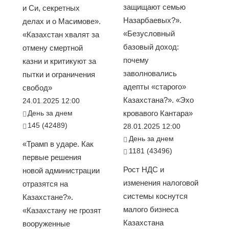
защищают семью
и Си, секретных
Назарбаевых?».
делах и о Масимове».
«Безусловный
«Казахстан хвалят за
базовый доход:
отмену смертной
почему
казни и критикуют за
заволновались
пытки и ограничения
адепты «старого»
свобод»
Казахстана?». «Эхо
24.01.2025 12:00
День за днем
кровавого Кантара»
145 (42489)
28.01.2025 12:00
День за днем
«Трамп в ударе. Как
1181 (43496)
первые решения
Рост НДС и
новой администрации
изменения налоговой
отразятся на
системы коснутся
Казахстане?».
малого бизнеса
«Казахстану не грозят
Казахстана
вооруженные