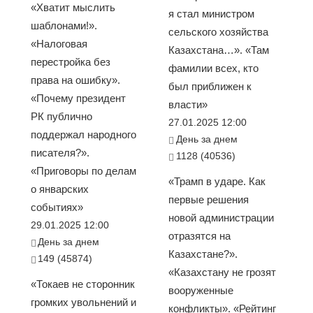
«Хватит мыслить
я стал министром
шаблонами!».
сельского хозяйства
«Налоговая
Казахстана…». «Там
перестройка без
фамилии всех, кто
права на ошибку».
был приближен к
«Почему президент
власти»
РК публично
27.01.2025 12:00
поддержал народного
День за днем
писателя?».
1128 (40536)
«Приговоры по делам
«Трамп в ударе. Как
о январских
первые решения
событиях»
новой администрации
29.01.2025 12:00
отразятся на
День за днем
Казахстане?».
149 (45874)
«Казахстану не грозят
«Токаев не сторонник
вооруженные
громких увольнений и
конфликты». «Рейтинг