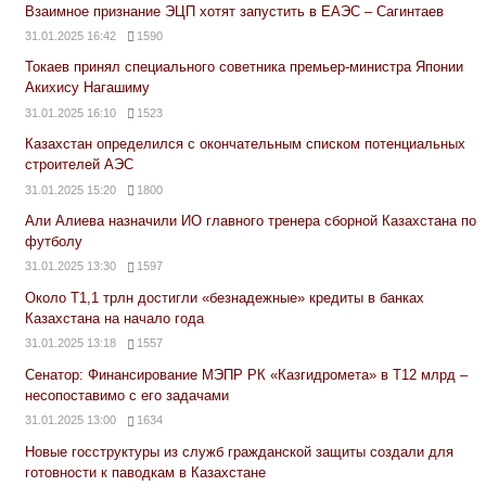
Взаимное признание ЭЦП хотят запустить в ЕАЭС – Сагинтаев
31.01.2025 16:42
1590
Токаев принял специального советника премьер-министра Японии
Акихису Нагашиму
31.01.2025 16:10
1523
Казахстан определился с окончательным списком потенциальных
строителей АЭС
31.01.2025 15:20
1800
Али Алиева назначили ИО главного тренера сборной Казахстана по
футболу
31.01.2025 13:30
1597
Около Т1,1 трлн достигли «безнадежные» кредиты в банках
Казахстана на начало года
31.01.2025 13:18
1557
Сенатор: Финансирование МЭПР РК «Казгидромета» в Т12 млрд –
несопоставимо с его задачами
31.01.2025 13:00
1634
Новые госструктуры из служб гражданской защиты создали для
готовности к паводкам в Казахстане