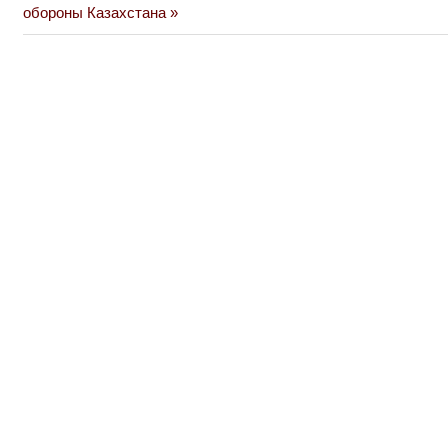
Post:
обороны Казахстана
записям