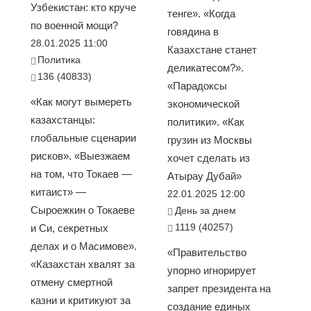
Узбекистан: кто круче
тенге». «Когда
по военной мощи?
говядина в
28.01.2025 11:00
Казахстане станет
Политика
деликатесом?».
136 (40833)
«Парадоксы
«Как могут вымереть
экономической
казахстанцы:
политики». «Как
глобальные сценарии
грузин из Москвы
рисков». «Выезжаем
хочет сделать из
на том, что Токаев —
Атырау Дубай»
китаист» —
22.01.2025 12:00
Сыроежкин о Токаеве
День за днем
1119 (40257)
и Си, секретных
делах и о Масимове».
«Правительство
«Казахстан хвалят за
упорно игнорирует
отмену смертной
запрет президента на
казни и критикуют за
создание единых