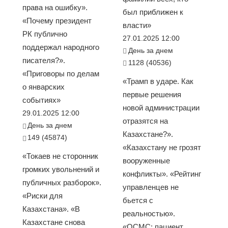
права на ошибку».
был приближен к
«Почему президент
власти»
РК публично
27.01.2025 12:00
поддержал народного
День за днем
писателя?».
1128 (40536)
«Приговоры по делам
«Трамп в ударе. Как
о январских
первые решения
событиях»
новой администрации
29.01.2025 12:00
отразятся на
День за днем
Казахстане?».
149 (45874)
«Казахстану не грозят
«Токаев не сторонник
вооруженные
громких увольнений и
конфликты». «Рейтинг
публичных разборок».
управленцев не
«Риски для
бьется с
Казахстана». «В
реальностью».
Казахстане снова
«ОСМС: пациент