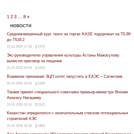
Next
1
2
3
…
8
»
Posts
НОВОСТИ
Средневзвешенный курс тенге на торгах KASE подорожал на Т0,99
до Т518,2
31.01.2025 17:25
1575
Экс-руководителю управления культуры Астаны Мажагулову
вынесли приговор за хищение
31.01.2025 16:54
1642
Взаимное признание ЭЦП хотят запустить в ЕАЭС – Сагинтаев
31.01.2025 16:42
1590
Токаев принял специального советника премьер-министра Японии
Акихису Нагашиму
31.01.2025 16:10
1523
Казахстан определился с окончательным списком потенциальных
строителей АЭС
31.01.2025 15:20
1800