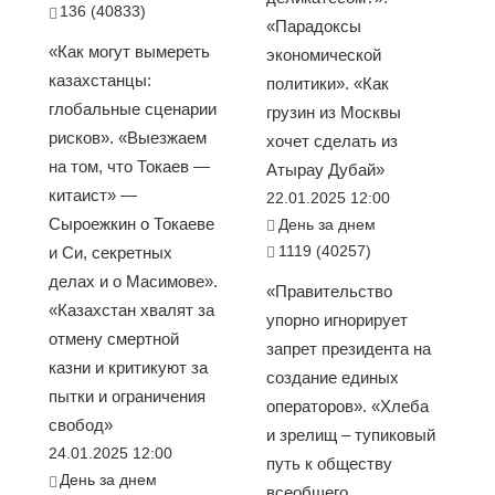
136 (40833)
«Парадоксы
«Как могут вымереть
экономической
казахстанцы:
политики». «Как
глобальные сценарии
грузин из Москвы
рисков». «Выезжаем
хочет сделать из
на том, что Токаев —
Атырау Дубай»
китаист» —
22.01.2025 12:00
Сыроежкин о Токаеве
День за днем
1119 (40257)
и Си, секретных
делах и о Масимове».
«Правительство
«Казахстан хвалят за
упорно игнорирует
отмену смертной
запрет президента на
казни и критикуют за
создание единых
пытки и ограничения
операторов». «Хлеба
свобод»
и зрелищ – тупиковый
24.01.2025 12:00
путь к обществу
День за днем
всеобщего