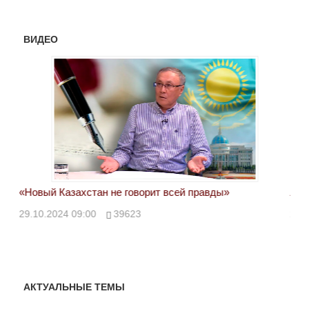
ВИДЕО
«Новый Казахстан не говорит всей правды»
Лон
ми
29.10.2024 09:00
39623
28.
АКТУАЛЬНЫЕ ТЕМЫ