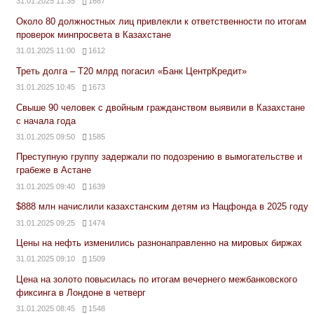
31.01.2025 11:35
1687
Около 80 должностных лиц привлекли к ответственности по итогам
проверок минпросвета в Казахстане
31.01.2025 11:00
1612
Треть долга – Т20 млрд погасил «Банк ЦентрКредит»
31.01.2025 10:45
1673
Свыше 90 человек с двойным гражданством выявили в Казахстане
с начала года
31.01.2025 09:50
1585
Преступную группу задержали по подозрению в вымогательстве и
грабеже в Астане
31.01.2025 09:40
1639
$888 млн начислили казахстанским детям из Нацфонда в 2025 году
31.01.2025 09:25
1474
Цены на нефть изменились разнонаправленно на мировых биржах
31.01.2025 09:10
1509
Цена на золото повысилась по итогам вечернего межбанковского
фиксинга в Лондоне в четверг
31.01.2025 08:45
1548