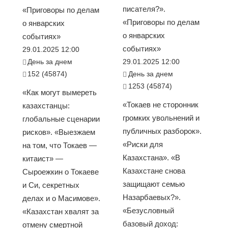
писателя?».
«Приговоры по делам
«Приговоры по делам
о январских
о январских
событиях»
событиях»
29.01.2025 12:00
День за днем
29.01.2025 12:00
152 (45874)
День за днем
1253 (45874)
«Как могут вымереть
«Токаев не сторонник
казахстанцы:
громких увольнений и
глобальные сценарии
публичных разборок».
рисков». «Выезжаем
«Риски для
на том, что Токаев —
Казахстана». «В
китаист» —
Казахстане снова
Сыроежкин о Токаеве
защищают семью
и Си, секретных
Назарбаевых?».
делах и о Масимове».
«Безусловный
«Казахстан хвалят за
базовый доход:
отмену смертной