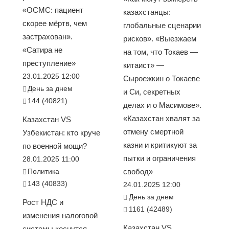
«ОСМС: пациент
казахстанцы:
скорее мёртв, чем
глобальные сценарии
застрахован».
рисков». «Выезжаем
«Сатира не
на том, что Токаев —
преступление»
китаист» —
23.01.2025 12:00
Сыроежкин о Токаеве
День за днем
и Си, секретных
144 (40821)
делах и о Масимове».
«Казахстан хвалят за
Казахстан VS
отмену смертной
Узбекистан: кто круче
казни и критикуют за
по военной мощи?
пытки и ограничения
28.01.2025 11:00
Политика
свобод»
143 (40833)
24.01.2025 12:00
День за днем
Рост НДС и
1161 (42489)
изменения налоговой
Казахстан VS
системы коснутся