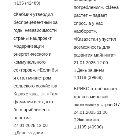
135 (42489)
потребления». «Цена
«Кабмин утвердил
растет – падает
беспрецедентный за
спрос, а у нас
годы независимости
наоборот».
страны нацпроект
«Казахстан упустил
модернизации
возможность для
энергетического и
развития майнинга»
коммунального
21.01.2025 12:00
секторов». «Если бы
День за днем
1118 (39669)
я стал министром
сельского хозяйства
БРИКС отвоёвывает
Казахстана…». «Там
долю в мировой
фамилии всех, кто
экономике у стран G7
был приближен к
24.01.2025 11:00
власти»
Экономика
27.01.2025 12:00
1105 (40906)
День за днем