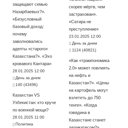
защищают семью
скорее мёртв, чем
Назарбаевых?».
застрахован».
«Безусловный
«Сатира не
базовый доход:
преступление»
почему
23.01.2025 12:00
заволновались
День за днем
адепты «старого»
1124 (40821)
Казахстана?». «Эхо
«Как «трампономика
кровавого Кантара»
2.0» может повлиять
28.01.2025 12:00
на нефть и
День за днем
Казахстан?». «Цены
140 (43496)
на картофель могут
Казахстан VS
взлететь до 750
Узбекистан: кто круче
тенге». «Когда
по военной мощи?
говядина в
28.01.2025 11:00
Казахстане станет
Политика
деликатесом?».