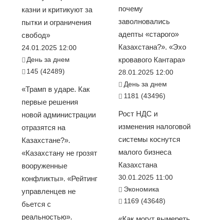
почему
казни и критикуют за
заволновались
пытки и ограничения
адепты «старого»
свобод»
Казахстана?». «Эхо
24.01.2025 12:00
День за днем
кровавого Кантара»
145 (42489)
28.01.2025 12:00
День за днем
«Трамп в ударе. Как
1181 (43496)
первые решения
Рост НДС и
новой администрации
изменения налоговой
отразятся на
системы коснутся
Казахстане?».
малого бизнеса
«Казахстану не грозят
Казахстана
вооруженные
30.01.2025 11:00
конфликты». «Рейтинг
Экономика
управленцев не
1169 (43648)
бьется с
реальностью».
«Как могут вымереть