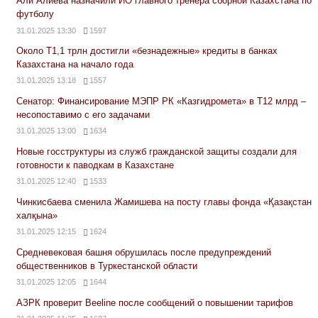
Али Алиева назначили ИО главного тренера сборной Казахстана по
футболу
31.01.2025 13:30
1597
Около Т1,1 трлн достигли «безнадежные» кредиты в банках
Казахстана на начало года
31.01.2025 13:18
1557
Сенатор: Финансирование МЭПР РК «Казгидромета» в Т12 млрд –
несопоставимо с его задачами
31.01.2025 13:00
1634
Новые госструктуры из служб гражданской защиты создали для
готовности к паводкам в Казахстане
31.01.2025 12:40
1533
Чинкисбаева сменила Жамишева на посту главы фонда «Қазақстан
халқына»
31.01.2025 12:15
1624
Средневековая башня обрушилась после предупреждений
общественников в Туркестанской области
31.01.2025 12:05
1644
АЗРК проверит Beeline после сообщений о повышении тарифов