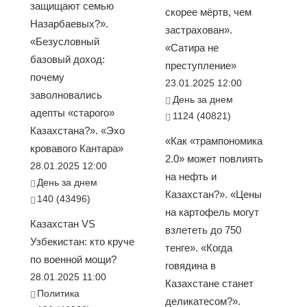
защищают семью
скорее мёртв, чем
Назарбаевых?».
застрахован».
«Безусловный
«Сатира не
базовый доход:
преступление»
почему
23.01.2025 12:00
заволновались
День за днем
адепты «старого»
1124 (40821)
Казахстана?». «Эхо
«Как «трампономика
кровавого Кантара»
2.0» может повлиять
28.01.2025 12:00
на нефть и
День за днем
Казахстан?». «Цены
140 (43496)
на картофель могут
Казахстан VS
взлететь до 750
Узбекистан: кто круче
тенге». «Когда
по военной мощи?
говядина в
28.01.2025 11:00
Казахстане станет
Политика
деликатесом?».