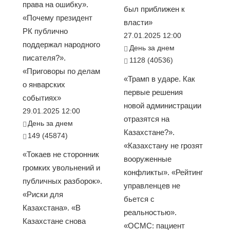
права на ошибку».
был приближен к
«Почему президент
власти»
РК публично
27.01.2025 12:00
поддержал народного
День за днем
писателя?».
1128 (40536)
«Приговоры по делам
«Трамп в ударе. Как
о январских
первые решения
событиях»
новой администрации
29.01.2025 12:00
отразятся на
День за днем
Казахстане?».
149 (45874)
«Казахстану не грозят
«Токаев не сторонник
вооруженные
громких увольнений и
конфликты». «Рейтинг
публичных разборок».
управленцев не
«Риски для
бьется с
Казахстана». «В
реальностью».
Казахстане снова
«ОСМС: пациент