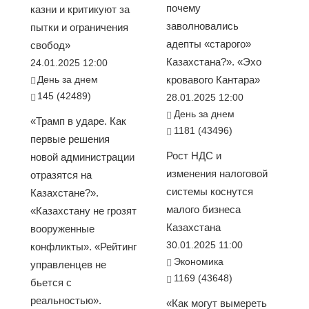
почему
казни и критикуют за
заволновались
пытки и ограничения
адепты «старого»
свобод»
Казахстана?». «Эхо
24.01.2025 12:00
День за днем
кровавого Кантара»
145 (42489)
28.01.2025 12:00
День за днем
«Трамп в ударе. Как
1181 (43496)
первые решения
Рост НДС и
новой администрации
изменения налоговой
отразятся на
системы коснутся
Казахстане?».
малого бизнеса
«Казахстану не грозят
Казахстана
вооруженные
30.01.2025 11:00
конфликты». «Рейтинг
Экономика
управленцев не
1169 (43648)
бьется с
реальностью».
«Как могут вымереть