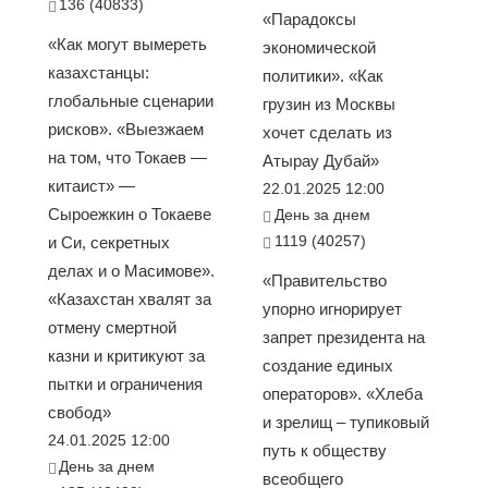
136 (40833)
«Парадоксы
«Как могут вымереть
экономической
казахстанцы:
политики». «Как
глобальные сценарии
грузин из Москвы
рисков». «Выезжаем
хочет сделать из
на том, что Токаев —
Атырау Дубай»
китаист» —
22.01.2025 12:00
Сыроежкин о Токаеве
День за днем
1119 (40257)
и Си, секретных
делах и о Масимове».
«Правительство
«Казахстан хвалят за
упорно игнорирует
отмену смертной
запрет президента на
казни и критикуют за
создание единых
пытки и ограничения
операторов». «Хлеба
свобод»
и зрелищ – тупиковый
24.01.2025 12:00
путь к обществу
День за днем
всеобщего