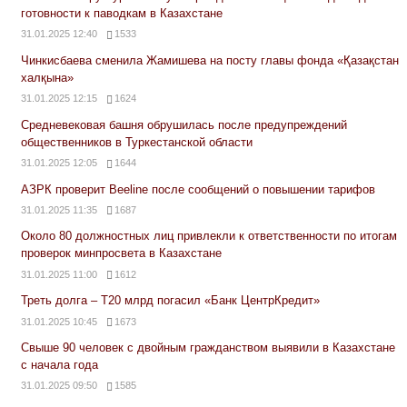
готовности к паводкам в Казахстане
31.01.2025 12:40
1533
Чинкисбаева сменила Жамишева на посту главы фонда «Қазақстан
халқына»
31.01.2025 12:15
1624
Средневековая башня обрушилась после предупреждений
общественников в Туркестанской области
31.01.2025 12:05
1644
АЗРК проверит Beeline после сообщений о повышении тарифов
31.01.2025 11:35
1687
Около 80 должностных лиц привлекли к ответственности по итогам
проверок минпросвета в Казахстане
31.01.2025 11:00
1612
Треть долга – Т20 млрд погасил «Банк ЦентрКредит»
31.01.2025 10:45
1673
Свыше 90 человек с двойным гражданством выявили в Казахстане
с начала года
31.01.2025 09:50
1585