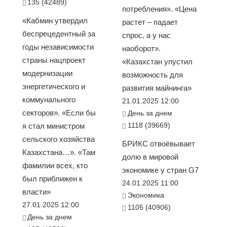
135 (42489)
потребления». «Цена
«Кабмин утвердил
растет – падает
беспрецедентный за
спрос, а у нас
годы независимости
наоборот».
страны нацпроект
«Казахстан упустил
модернизации
возможность для
энергетического и
развития майнинга»
коммунального
21.01.2025 12:00
секторов». «Если бы
День за днем
1118 (39669)
я стал министром
сельского хозяйства
БРИКС отвоёвывает
Казахстана…». «Там
долю в мировой
фамилии всех, кто
экономике у стран G7
был приближен к
24.01.2025 11:00
власти»
Экономика
27.01.2025 12:00
1105 (40906)
День за днем