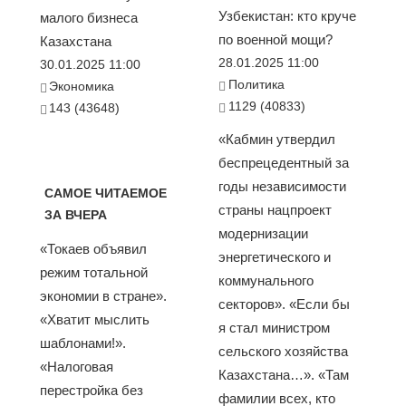
Узбекистан: кто круче
малого бизнеса
по военной мощи?
Казахстана
28.01.2025 11:00
30.01.2025 11:00
Политика
Экономика
1129 (40833)
143 (43648)
«Кабмин утвердил
беспрецедентный за
годы независимости
САМОЕ ЧИТАЕМОЕ
страны нацпроект
ЗА ВЧЕРА
модернизации
«Токаев объявил
энергетического и
режим тотальной
коммунального
экономии в стране».
секторов». «Если бы
«Хватит мыслить
я стал министром
шаблонами!».
сельского хозяйства
«Налоговая
Казахстана…». «Там
перестройка без
фамилии всех, кто