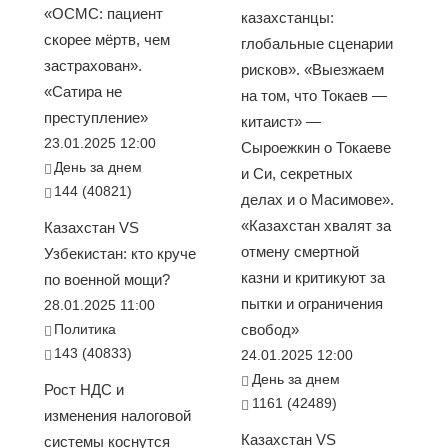
«ОСМС: пациент
казахстанцы:
скорее мёртв, чем
глобальные сценарии
застрахован».
рисков». «Выезжаем
«Сатира не
на том, что Токаев —
преступление»
китаист» —
23.01.2025 12:00
Сыроежкин о Токаеве
День за днем
и Си, секретных
144 (40821)
делах и о Масимове».
«Казахстан хвалят за
Казахстан VS
отмену смертной
Узбекистан: кто круче
казни и критикуют за
по военной мощи?
пытки и ограничения
28.01.2025 11:00
Политика
свобод»
143 (40833)
24.01.2025 12:00
День за днем
Рост НДС и
1161 (42489)
изменения налоговой
Казахстан VS
системы коснутся