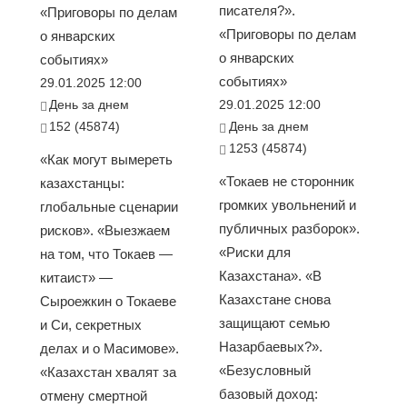
писателя?».
«Приговоры по делам
«Приговоры по делам
о январских
о январских
событиях»
событиях»
29.01.2025 12:00
День за днем
29.01.2025 12:00
152 (45874)
День за днем
1253 (45874)
«Как могут вымереть
«Токаев не сторонник
казахстанцы:
громких увольнений и
глобальные сценарии
публичных разборок».
рисков». «Выезжаем
«Риски для
на том, что Токаев —
Казахстана». «В
китаист» —
Казахстане снова
Сыроежкин о Токаеве
защищают семью
и Си, секретных
Назарбаевых?».
делах и о Масимове».
«Безусловный
«Казахстан хвалят за
базовый доход:
отмену смертной