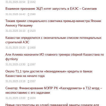
31.01.2025 16:54
1642
Взаимное признание ЭЦП хотят запустить в ЕАЭС – Сагинтаев
31.01.2025 16:42
1590
Токаев принял специального советника премьер-министра Японии
Акихису Нагашиму
31.01.2025 16:10
1523
Казахстан определился с окончательным списком потенциальных
строителей АЭС
31.01.2025 15:20
1800
Али Алиева назначили ИО главного тренера сборной Казахстана по
футболу
31.01.2025 13:30
1597
Около Т1,1 трлн достигли «безнадежные» кредиты в банках
Казахстана на начало года
31.01.2025 13:18
1557
Сенатор: Финансирование МЭПР РК «Казгидромета» в Т12 млрд –
несопоставимо с его задачами
31.01.2025 13:00
1634
Новые госструктуры из служб гражданской защиты создали для