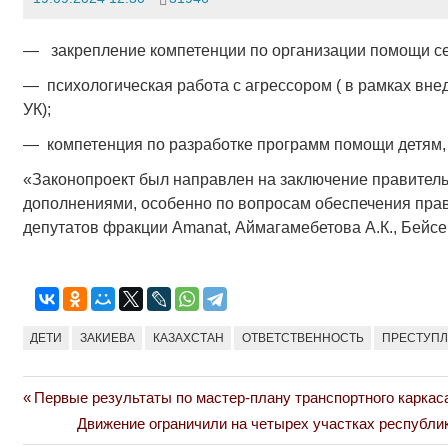
— закрепление компетенции по организации помощи се
— психологическая работа с агрессором ( в рамках вне
УК);
— компетенция по разработке программ помощи детям, 
«Законопроект был направлен на заключение правитель
дополнениями, особенно по вопросам обеспечения пра
депутатов фракции Amanat, Аймагамебетова А.К., Бейсе
ДЕТИ
ЗАКИЕВА
КАЗАХСТАН
ОТВЕТСТВЕННОСТЬ
ПРЕСТУП
Previous
Первые результаты по мастер-плану транспортного каркас
Навигация
Post:
Next
Движение ограничили на четырех участках республик
по