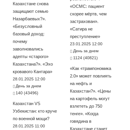
Казахстане снова
«ОСМС: пациент
защищают семью
скорее мёртв, чем
Назарбаевых?».
застрахован».
«Безусловный
«Сатира не
базовый доход:
преступление»
почему
23.01.2025 12:00
заволновались
День за днем
адепты «старого»
1124 (40821)
Казахстана?». «Эхо
«Как «трампономика
кровавого Кантара»
2.0» может повлиять
28.01.2025 12:00
на нефть и
День за днем
Казахстан?». «Цены
140 (43496)
на картофель могут
Казахстан VS
взлететь до 750
Узбекистан: кто круче
тенге». «Когда
по военной мощи?
говядина в
28.01.2025 11:00
Казахстане станет