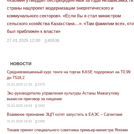
«Кабмин утвердил беспрецедентный за годы независимости
страны нацпроект модернизации энергетического и
коммунального секторов». «Если бы я стал министром
сельского хозяйства Казахстана…». «Там фамилии всех, кто
был приближен к власти»
27.01.2025 12:00
40536
НОВОСТИ
Средневзвешенный курс тенге на торгах KASE подорожал на Т0,99
до Т518,2
31.01.2025 17:25
1575
Экс-руководителю управления культуры Астаны Мажагулову
вынесли приговор за хищение
31.01.2025 16:54
1642
Взаимное признание ЭЦП хотят запустить в ЕАЭС – Сагинтаев
31.01.2025 16:42
1590
Токаев принял специального советника премьер-министра Японии