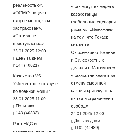
реальностью».
«Как могут вымереть
«ОСМС: пациент
казахстанцы:
скорее мёртв, чем
глобальные сценарии
застрахован».
рисков». «Выезжаем
«Сатира не
на том, что Токаев —
преступление»
китаист» —
23.01.2025 12:00
Сыроежкин о Токаеве
День за днем
и Си, секретных
144 (40821)
делах и о Масимове».
«Казахстан хвалят за
Казахстан VS
отмену смертной
Узбекистан: кто круче
казни и критикуют за
по военной мощи?
пытки и ограничения
28.01.2025 11:00
Политика
свобод»
143 (40833)
24.01.2025 12:00
День за днем
Рост НДС и
1161 (42489)
изменения налоговой