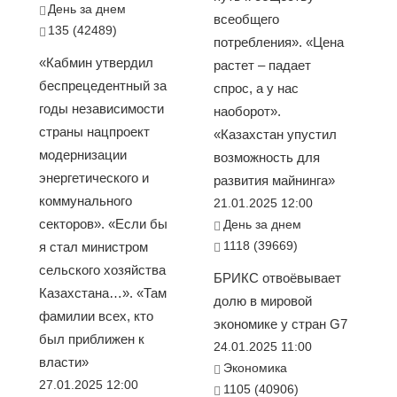
День за днем
всеобщего
135 (42489)
потребления». «Цена
«Кабмин утвердил
растет – падает
беспрецедентный за
спрос, а у нас
годы независимости
наоборот».
страны нацпроект
«Казахстан упустил
модернизации
возможность для
энергетического и
развития майнинга»
коммунального
21.01.2025 12:00
секторов». «Если бы
День за днем
1118 (39669)
я стал министром
сельского хозяйства
БРИКС отвоёвывает
Казахстана…». «Там
долю в мировой
фамилии всех, кто
экономике у стран G7
был приближен к
24.01.2025 11:00
власти»
Экономика
27.01.2025 12:00
1105 (40906)