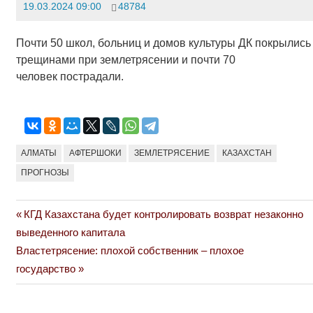
19.03.2024 09:00
48784
Почти 50 школ, больниц и домов культуры ДК покрылись
трещинами при землетрясении и почти 70
человек пострадали.
АЛМАТЫ
АФТЕРШОКИ
ЗЕМЛЕТРЯСЕНИЕ
КАЗАХСТАН
ПРОГНОЗЫ
Previous
КГД Казахстана будет контролировать возврат незаконно
Навигация
Post:
выведенного капитала
по
Next
Властетрясение: плохой собственник – плохое
Post:
государство
записям