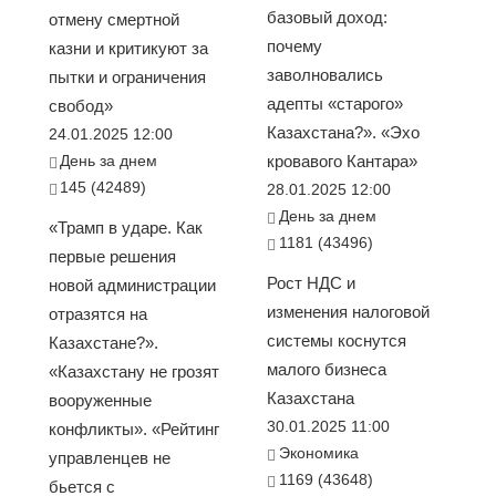
базовый доход:
отмену смертной
почему
казни и критикуют за
заволновались
пытки и ограничения
адепты «старого»
свобод»
Казахстана?». «Эхо
24.01.2025 12:00
День за днем
кровавого Кантара»
145 (42489)
28.01.2025 12:00
День за днем
«Трамп в ударе. Как
1181 (43496)
первые решения
Рост НДС и
новой администрации
изменения налоговой
отразятся на
системы коснутся
Казахстане?».
малого бизнеса
«Казахстану не грозят
Казахстана
вооруженные
30.01.2025 11:00
конфликты». «Рейтинг
Экономика
управленцев не
1169 (43648)
бьется с