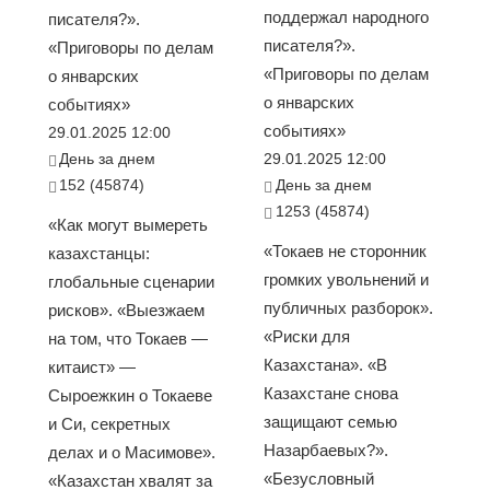
поддержал народного
писателя?».
писателя?».
«Приговоры по делам
«Приговоры по делам
о январских
о январских
событиях»
событиях»
29.01.2025 12:00
День за днем
29.01.2025 12:00
152 (45874)
День за днем
1253 (45874)
«Как могут вымереть
«Токаев не сторонник
казахстанцы:
громких увольнений и
глобальные сценарии
публичных разборок».
рисков». «Выезжаем
«Риски для
на том, что Токаев —
Казахстана». «В
китаист» —
Казахстане снова
Сыроежкин о Токаеве
защищают семью
и Си, секретных
Назарбаевых?».
делах и о Масимове».
«Безусловный
«Казахстан хвалят за