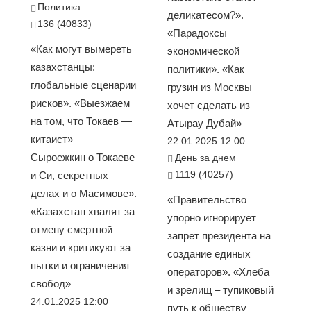
Политика
деликатесом?».
136 (40833)
«Парадоксы
«Как могут вымереть
экономической
казахстанцы:
политики». «Как
глобальные сценарии
грузин из Москвы
рисков». «Выезжаем
хочет сделать из
на том, что Токаев —
Атырау Дубай»
китаист» —
22.01.2025 12:00
Сыроежкин о Токаеве
День за днем
1119 (40257)
и Си, секретных
делах и о Масимове».
«Правительство
«Казахстан хвалят за
упорно игнорирует
отмену смертной
запрет президента на
казни и критикуют за
создание единых
пытки и ограничения
операторов». «Хлеба
свобод»
и зрелищ – тупиковый
24.01.2025 12:00
путь к обществу