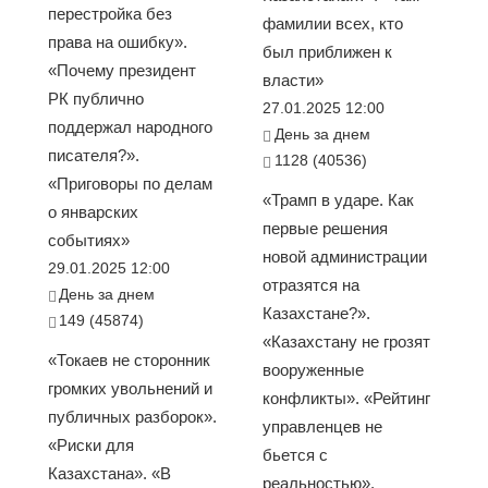
перестройка без
фамилии всех, кто
права на ошибку».
был приближен к
«Почему президент
власти»
РК публично
27.01.2025 12:00
поддержал народного
День за днем
писателя?».
1128 (40536)
«Приговоры по делам
«Трамп в ударе. Как
о январских
первые решения
событиях»
новой администрации
29.01.2025 12:00
отразятся на
День за днем
Казахстане?».
149 (45874)
«Казахстану не грозят
«Токаев не сторонник
вооруженные
громких увольнений и
конфликты». «Рейтинг
публичных разборок».
управленцев не
«Риски для
бьется с
Казахстана». «В
реальностью».