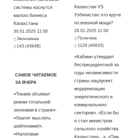
Казахстан VS
системы коснутся
Узбекистан: кто круче
малого бизнеса
по военной мощи?
Казахстана
28.01.2025 11:00
30.01.2025 11:00
Политика
Экономика
1129 (40833)
143 (43648)
«Кабмин утвердил
беспрецедентный за
годы независимости
САМОЕ ЧИТАЕМОЕ
страны нацпроект
ЗА ВЧЕРА
модернизации
«Токаев объявил
энергетического и
режим тотальной
коммунального
экономии в стране».
секторов». «Если бы
«Хватит мыслить
я стал министром
шаблонами!».
сельского хозяйства
«Налоговая
Казахстана…». «Там