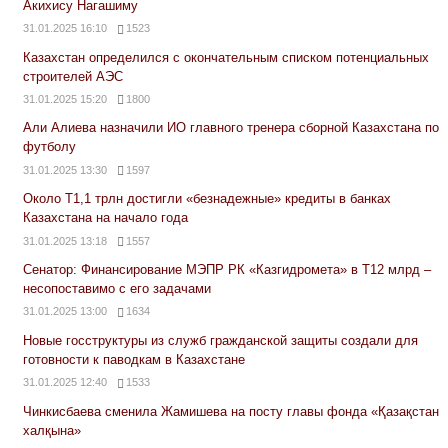
Акихису Нагашиму
31.01.2025 16:10
1523
Казахстан определился с окончательным списком потенциальных
строителей АЭС
31.01.2025 15:20
1800
Али Алиева назначили ИО главного тренера сборной Казахстана по
футболу
31.01.2025 13:30
1597
Около Т1,1 трлн достигли «безнадежные» кредиты в банках
Казахстана на начало года
31.01.2025 13:18
1557
Сенатор: Финансирование МЭПР РК «Казгидромета» в Т12 млрд –
несопоставимо с его задачами
31.01.2025 13:00
1634
Новые госструктуры из служб гражданской защиты создали для
готовности к паводкам в Казахстане
31.01.2025 12:40
1533
Чинкисбаева сменила Жамишева на посту главы фонда «Қазақстан
халқына»