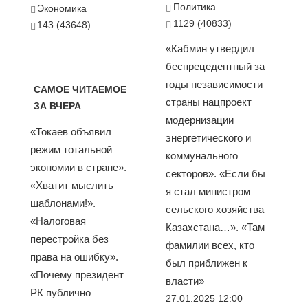
Политика
Экономика
1129 (40833)
143 (43648)
«Кабмин утвердил
беспрецедентный за
годы независимости
САМОЕ ЧИТАЕМОЕ
страны нацпроект
ЗА ВЧЕРА
модернизации
«Токаев объявил
энергетического и
режим тотальной
коммунального
экономии в стране».
секторов». «Если бы
«Хватит мыслить
я стал министром
шаблонами!».
сельского хозяйства
«Налоговая
Казахстана…». «Там
перестройка без
фамилии всех, кто
права на ошибку».
был приближен к
«Почему президент
власти»
РК публично
27.01.2025 12:00