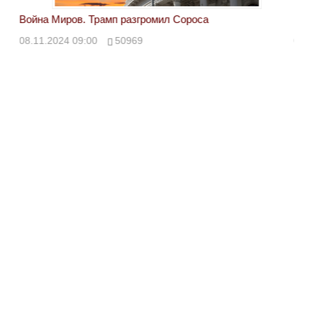
Война Миров. Трамп разгромил Сороса
Вой
08.11.2024 09:00
50969
08.