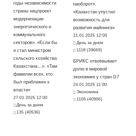
годы независимости
наоборот».
страны нацпроект
«Казахстан упустил
модернизации
возможность для
энергетического и
развития майнинга»
коммунального
21.01.2025 12:00
секторов». «Если бы
День за днем
1118 (39669)
я стал министром
сельского хозяйства
БРИКС отвоёвывает
Казахстана…». «Там
долю в мировой
фамилии всех, кто
экономике у стран G7
был приближен к
24.01.2025 11:00
власти»
Экономика
27.01.2025 12:00
1105 (40906)
День за днем
135 (40536)