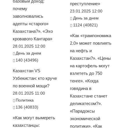
базовый доход:
преступление»
почему
23.01.2025 12:00
заволновались
День за днем
адепты «старого»
1124 (40821)
Казахстана?». «Эхо
«Как «трампономика
кровавого Кантара»
2.0» может повлиять
28.01.2025 12:00
на нефть и
День за днем
Казахстан?». «Цены
140 (43496)
на картофель могут
Казахстан VS
взлететь до 750
Узбекистан: кто круче
тенге». «Когда
по военной мощи?
говядина в
28.01.2025 11:00
Казахстане станет
Политика
деликатесом?».
136 (40833)
«Парадоксы
«Как могут вымереть
экономической
казахстанцы:
политики». «Как