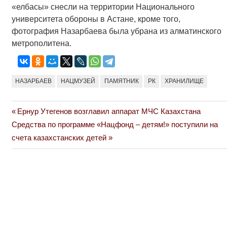
«елбасы» снесли на территории Национального
университета обороны в Астане, кроме того,
фотография Назарбаева была убрана из алматинского
метрополитена.
НАЗАРБАЕВ
НАЦМУЗЕЙ
ПАМЯТНИК
РК
ХРАНИЛИЩЕ
Previous
Ернур Утегенов возглавил аппарат МЧС Казахстана
Навигация
Next
Post:
Средства по программе «Нацфонд – детям!» поступили на
по
Post:
счета казахстанских детей
записям