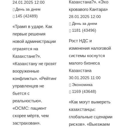
Казахстана?». «Эхо
24.01.2025 12:00
День за днем
кровавого Кантара»
145 (42489)
28.01.2025 12:00
День за днем
«Трамп в ударе. Как
1181 (43496)
первые решения
Рост НДС и
новой администрации
изменения налоговой
отразятся на
системы коснутся
Казахстане?».
малого бизнеса
«Казахстану не грозят
Казахстана
вооруженные
30.01.2025 11:00
конфликты». «Рейтинг
Экономика
управленцев не
1169 (43648)
бьется с
реальностью».
«Как могут вымереть
«ОСМС: пациент
казахстанцы:
скорее мёртв, чем
глобальные сценарии
застрахован».
рисков». «Выезжаем