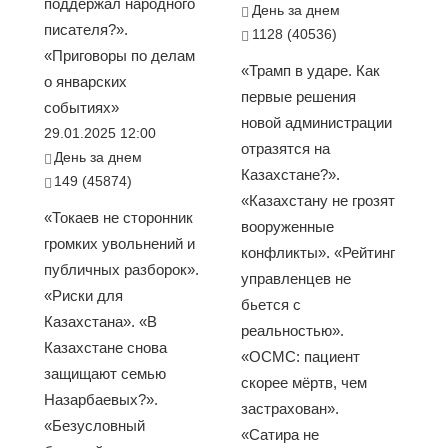
поддержал народного
День за днем
писателя?».
1128 (40536)
«Приговоры по делам
«Трамп в ударе. Как
о январских
первые решения
событиях»
новой администрации
29.01.2025 12:00
отразятся на
День за днем
Казахстане?».
149 (45874)
«Казахстану не грозят
«Токаев не сторонник
вооруженные
громких увольнений и
конфликты». «Рейтинг
публичных разборок».
управленцев не
«Риски для
бьется с
Казахстана». «В
реальностью».
Казахстане снова
«ОСМС: пациент
защищают семью
скорее мёртв, чем
Назарбаевых?».
застрахован».
«Безусловный
«Сатира не