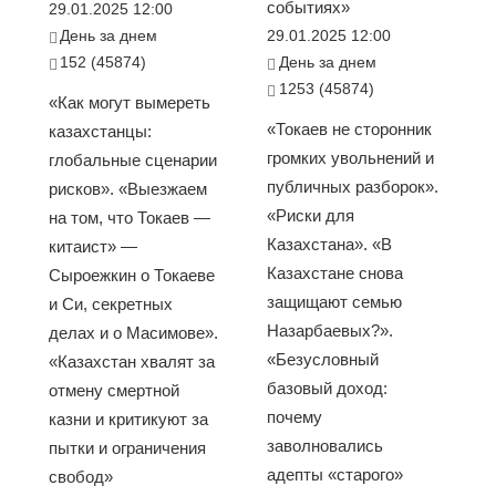
событиях»
29.01.2025 12:00
День за днем
29.01.2025 12:00
152 (45874)
День за днем
1253 (45874)
«Как могут вымереть
«Токаев не сторонник
казахстанцы:
громких увольнений и
глобальные сценарии
публичных разборок».
рисков». «Выезжаем
«Риски для
на том, что Токаев —
Казахстана». «В
китаист» —
Казахстане снова
Сыроежкин о Токаеве
защищают семью
и Си, секретных
Назарбаевых?».
делах и о Масимове».
«Безусловный
«Казахстан хвалят за
базовый доход:
отмену смертной
почему
казни и критикуют за
заволновались
пытки и ограничения
адепты «старого»
свобод»