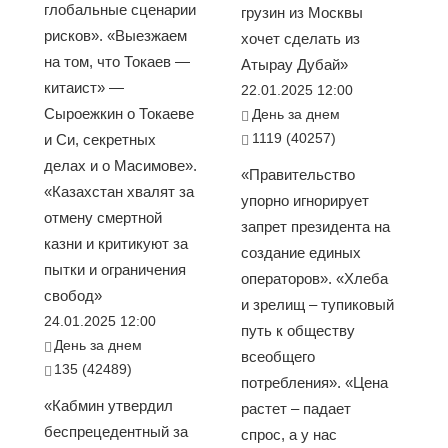
глобальные сценарии
грузин из Москвы
рисков». «Выезжаем
хочет сделать из
на том, что Токаев —
Атырау Дубай»
китаист» —
22.01.2025 12:00
Сыроежкин о Токаеве
День за днем
1119 (40257)
и Си, секретных
делах и о Масимове».
«Правительство
«Казахстан хвалят за
упорно игнорирует
отмену смертной
запрет президента на
казни и критикуют за
создание единых
пытки и ограничения
операторов». «Хлеба
свобод»
и зрелищ – тупиковый
24.01.2025 12:00
путь к обществу
День за днем
всеобщего
135 (42489)
потребления». «Цена
«Кабмин утвердил
растет – падает
беспрецедентный за
спрос, а у нас