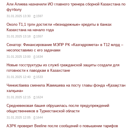
Али Алиева назначили ИО главного тренера сборной Казахстана по
футболу
31.01.2025 13:30
1597
Около Т1,1 трлн достигли «безнадежные» кредиты в банках
Казахстана на начало года
31.01.2025 13:18
1557
Сенатор: Финансирование МЭПР РК «Казгидромета» в Т12 млрд –
несопоставимо с его задачами
31.01.2025 13:00
1634
Новые госструктуры из служб гражданской защиты создали для
готовности к паводкам в Казахстане
31.01.2025 12:40
1533
Чинкисбаева сменила Жамишева на посту главы фонда «Қазақстан
халқына»
31.01.2025 12:15
1624
Средневековая башня обрушилась после предупреждений
общественников в Туркестанской области
31.01.2025 12:05
1644
АЗРК проверит Beeline после сообщений о повышении тарифов