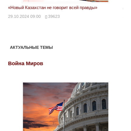
«Новый Казахстан не говорит всей правды»
Лон
ми
29.10.2024 09:00
39623
28.
АКТУАЛЬНЫЕ ТЕМЫ
Война Миров
Во