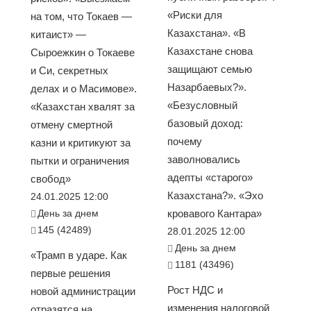
«Риски для
на том, что Токаев —
Казахстана». «В
китаист» —
Казахстане снова
Сыроежкин о Токаеве
защищают семью
и Си, секретных
Назарбаевых?».
делах и о Масимове».
«Безусловный
«Казахстан хвалят за
базовый доход:
отмену смертной
почему
казни и критикуют за
заволновались
пытки и ограничения
адепты «старого»
свобод»
Казахстана?». «Эхо
24.01.2025 12:00
День за днем
кровавого Кантара»
145 (42489)
28.01.2025 12:00
День за днем
«Трамп в ударе. Как
1181 (43496)
первые решения
Рост НДС и
новой администрации
изменения налоговой
отразятся на