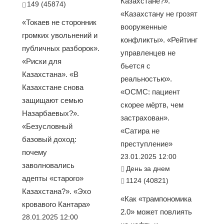
Казахстане?».
149 (45874)
«Казахстану не грозят
«Токаев не сторонник
вооруженные
громких увольнений и
конфликты». «Рейтинг
публичных разборок».
управленцев не
«Риски для
бьется с
Казахстана». «В
реальностью».
Казахстане снова
«ОСМС: пациент
защищают семью
скорее мёртв, чем
Назарбаевых?».
застрахован».
«Безусловный
«Сатира не
базовый доход:
преступление»
почему
23.01.2025 12:00
заволновались
День за днем
адепты «старого»
1124 (40821)
Казахстана?». «Эхо
«Как «трампономика
кровавого Кантара»
2.0» может повлиять
28.01.2025 12:00