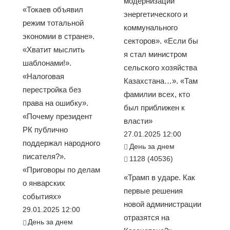
модернизации
«Токаев объявил
энергетического и
режим тотальной
коммунального
экономии в стране».
секторов». «Если бы
«Хватит мыслить
я стал министром
шаблонами!».
сельского хозяйства
«Налоговая
Казахстана…». «Там
перестройка без
фамилии всех, кто
права на ошибку».
был приближен к
«Почему президент
власти»
РК публично
27.01.2025 12:00
поддержал народного
День за днем
писателя?».
1128 (40536)
«Приговоры по делам
«Трамп в ударе. Как
о январских
первые решения
событиях»
новой администрации
29.01.2025 12:00
отразятся на
День за днем