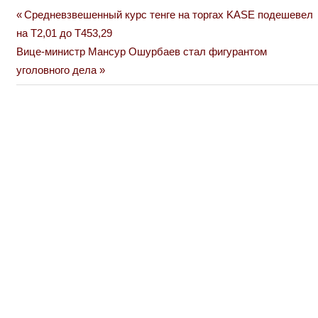
Previous
Средневзвешенный курс тенге на торгах KASE подешевел
Навигация
Post:
на Т2,01 до Т453,29
по
Next
Вице-министр Мансур Ошурбаев стал фигурантом
Post:
уголовного дела
записям