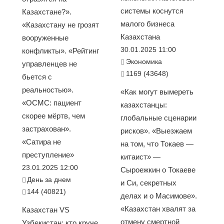
системы коснутся
Казахстане?».
малого бизнеса
«Казахстану не грозят
Казахстана
вооруженные
30.01.2025 11:00
конфликты». «Рейтинг
Экономика
управленцев не
1169 (43648)
бьется с
реальностью».
«Как могут вымереть
«ОСМС: пациент
казахстанцы:
скорее мёртв, чем
глобальные сценарии
застрахован».
рисков». «Выезжаем
«Сатира не
на том, что Токаев —
преступление»
китаист» —
23.01.2025 12:00
Сыроежкин о Токаеве
День за днем
и Си, секретных
144 (40821)
делах и о Масимове».
«Казахстан хвалят за
Казахстан VS
отмену смертной
Узбекистан: кто круче