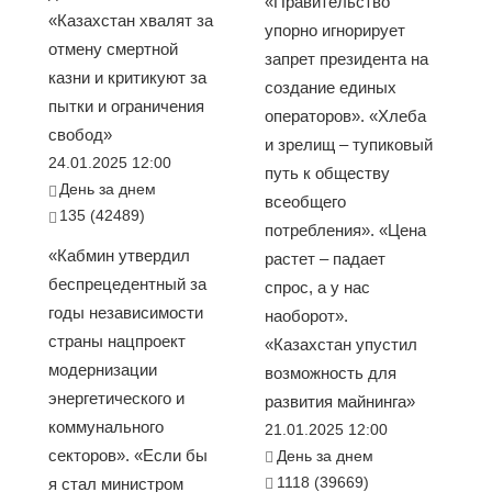
«Правительство
«Казахстан хвалят за
упорно игнорирует
отмену смертной
запрет президента на
казни и критикуют за
создание единых
пытки и ограничения
операторов». «Хлеба
свобод»
и зрелищ – тупиковый
24.01.2025 12:00
путь к обществу
День за днем
всеобщего
135 (42489)
потребления». «Цена
«Кабмин утвердил
растет – падает
беспрецедентный за
спрос, а у нас
годы независимости
наоборот».
страны нацпроект
«Казахстан упустил
модернизации
возможность для
энергетического и
развития майнинга»
коммунального
21.01.2025 12:00
секторов». «Если бы
День за днем
1118 (39669)
я стал министром