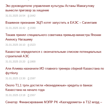
Экс-руководителю управления культуры Астаны Мажагулову
вынесли приговор за хищение
31.01.2025 16:54
1642
Взаимное признание ЭЦП хотят запустить в ЕАЭС – Сагинтаев
31.01.2025 16:42
1590
Токаев принял специального советника премьер-министра Японии
Акихису Нагашиму
31.01.2025 16:10
1523
Казахстан определился с окончательным списком потенциальных
строителей АЭС
31.01.2025 15:20
1800
Али Алиева назначили ИО главного тренера сборной Казахстана по
футболу
31.01.2025 13:30
1597
Около Т1,1 трлн достигли «безнадежные» кредиты в банках
Казахстана на начало года
31.01.2025 13:18
1557
Сенатор: Финансирование МЭПР РК «Казгидромета» в Т12 млрд –