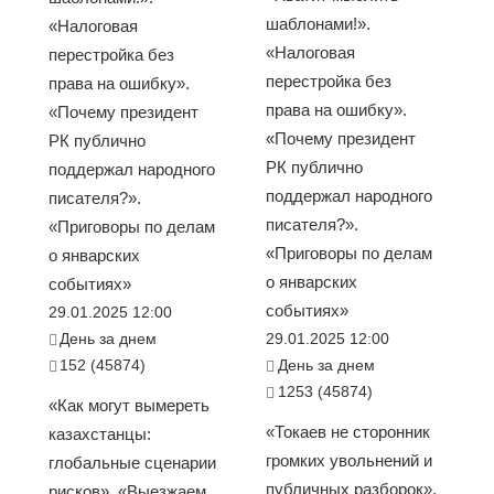
шаблонами!».
«Налоговая
«Налоговая
перестройка без
перестройка без
права на ошибку».
права на ошибку».
«Почему президент
«Почему президент
РК публично
РК публично
поддержал народного
поддержал народного
писателя?».
писателя?».
«Приговоры по делам
«Приговоры по делам
о январских
о январских
событиях»
событиях»
29.01.2025 12:00
День за днем
29.01.2025 12:00
152 (45874)
День за днем
1253 (45874)
«Как могут вымереть
«Токаев не сторонник
казахстанцы:
громких увольнений и
глобальные сценарии
публичных разборок».
рисков». «Выезжаем