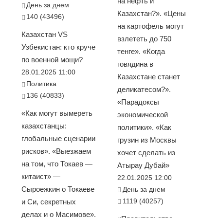
на нефть и
День за днем
Казахстан?». «Цены
140 (43496)
на картофель могут
Казахстан VS
взлететь до 750
Узбекистан: кто круче
тенге». «Когда
по военной мощи?
говядина в
28.01.2025 11:00
Казахстане станет
Политика
деликатесом?».
136 (40833)
«Парадоксы
«Как могут вымереть
экономической
казахстанцы:
политики». «Как
глобальные сценарии
грузин из Москвы
рисков». «Выезжаем
хочет сделать из
на том, что Токаев —
Атырау Дубай»
китаист» —
22.01.2025 12:00
Сыроежкин о Токаеве
День за днем
1119 (40257)
и Си, секретных
делах и о Масимове».