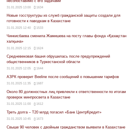
несопоставимо с его задачами
31.01.2025 13:00
1634
Новые госструктуры из служб гражданской защиты создали для
готовности к паводкам в Казахстане
31.01.2025 12:40
1533
Чинкисбаева сменила Жамишева на посту главы фонда «Қазақстан
халқына»
31.01.2025 12:15
1624
Средневековая башня обрушилась после предупреждений
общественников в Туркестанской области
31.01.2025 12:05
1644
АЗРК проверит Beeline после сообщений о повышении тарифов
31.01.2025 11:35
1687
Около 80 должностных лиц привлекли к ответственности по итогам
проверок минпросвета в Казахстане
31.01.2025 11:00
1612
Треть долга – Т20 млрд погасил «Банк ЦентрКредит»
31.01.2025 10:45
1673
Свыше 90 человек с двойным гражданством выявили в Казахстане