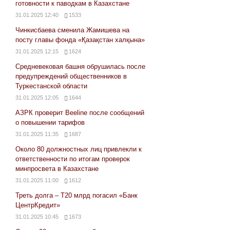
готовности к паводкам в Казахстане
31.01.2025 12:40
1533
Чинкисбаева сменила Жамишева на
посту главы фонда «Қазақстан халқына»
31.01.2025 12:15
1624
Средневековая башня обрушилась после
предупреждений общественников в
Туркестанской области
31.01.2025 12:05
1644
АЗРК проверит Beeline после сообщений
о повышении тарифов
31.01.2025 11:35
1687
Около 80 должностных лиц привлекли к
ответственности по итогам проверок
минпросвета в Казахстане
31.01.2025 11:00
1612
Треть долга – Т20 млрд погасил «Банк
ЦентрКредит»
31.01.2025 10:45
1673