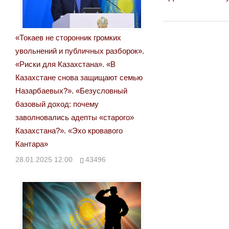
Навигация
Post:
по
«Токаев не сторонник громких
записям
увольнений и публичных разборок».
«Риски для Казахстана». «В
Казахстане снова защищают семью
Назарбаевых?». «Безусловный
базовый доход: почему
заволновались адепты «старого»
Казахстана?». «Эхо кровавого
Кантара»
28.01.2025 12:00
43496