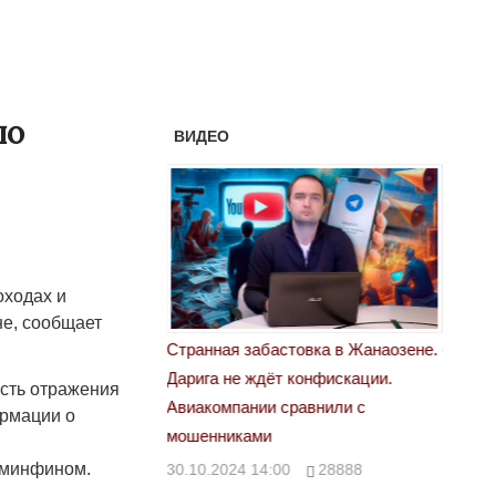
по
ВИДЕО
оходах и
е, сообщает
астовка в Жанаозене.
«Новый Казахстан не говорит всей
Лондон
т конфискации.
правды»
28.10.
ость отражения
 сравнили с
29.10.2024 09:00
39623
ормации о
о минфином.
00
28888