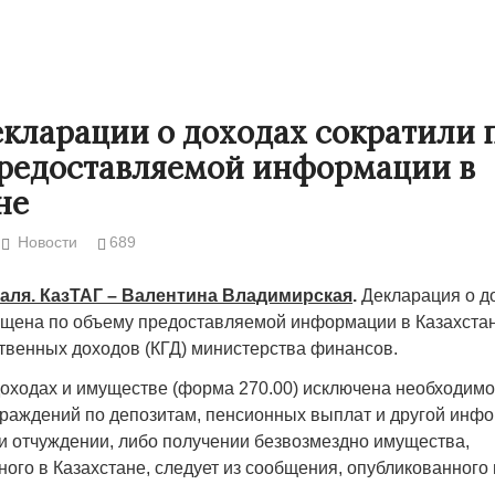
кларации о доходах сократили 
редоставляемой информации в
не
Новости
689
аля. КазТАГ – Валентина Владимирская
.
Декларация о д
щена по объему предоставляемой информации в Казахстан
Народ выбрал свет
Странная заб
ственных доходов (КГД) министерства финансов.
Дарига не ждё
17.10.2024 17:00
29972
доходах и имуществе (форма 270.00) исключена необходим
Авиакомпании
граждений по депозитам, пенсионных выплат и другой инф
мошенниками
и отчуждении, либо получении безвозмездно имущества,
ного в Казахстане, следует из сообщения, опубликованног
30.10.2024 14: