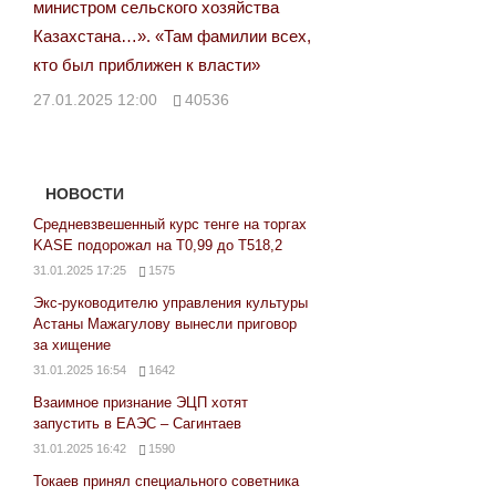
министром сельского хозяйства
Казахстана…». «Там фамилии всех,
кто был приближен к власти»
27.01.2025 12:00
40536
НОВОСТИ
Средневзвешенный курс тенге на торгах
KASE подорожал на Т0,99 до Т518,2
31.01.2025 17:25
1575
Экс-руководителю управления культуры
Астаны Мажагулову вынесли приговор
за хищение
31.01.2025 16:54
1642
Взаимное признание ЭЦП хотят
запустить в ЕАЭС – Сагинтаев
31.01.2025 16:42
1590
Токаев принял специального советника