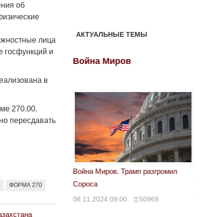
ения об
физические
АКТУАЛЬНЫЕ ТЕМЫ
лжностные лица
е госфункций и
ов
Война Миров
Войн
реализована в
ме 270.00.
рно пересдавать
 Трамп разгромил
Война Миров. Трамп разгромил
Война 
Сороса
Сорос
В
ФОРМА 270
00
50969
08.11.2024 09:00
50969
08.11.
азахстана