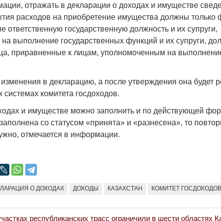
ации, отражать в декларации о доходах и имуществе свед
ытия расходов на приобретение имущества должны только 
е ответственную государственную должность и их супруги,
на выполнение государственных функций и их супруги, до
лица, приравненные к лицам, уполномоченным на выполнени
Война Мир
 изменения в декларацию, а после утверждения она будет 
системах комитета госдоходов.
ходах и имуществе можно заполнить и по действующей фор
заполнена со статусом «принята» и «разнесена», то повто
ужно, отмечается в информации.
Война Миров.
Сороса
КЛАРАЦИЯ О ДОХОДАХ
ДОХОДЫ
КАЗАХСТАН
КОМИТЕТ ГОСДОХОДО
08.11.2024 09:
участках республиканских трасс ограничили в шести областях К