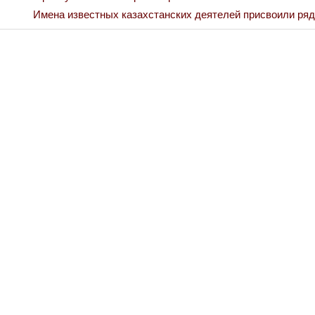
Next
Имена известных казахстанских деятелей присвоили ря
Post: