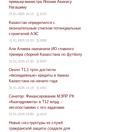
премьер-министра Японии Акихису
Нагашиму
31.01.2025 16:10
1523
Казахстан определился с
окончательным списком потенциальных
строителей АЭС
31.01.2025 15:20
1800
Али Алиева назначили ИО главного
тренера сборной Казахстана по футболу
31.01.2025 13:30
1597
Около Т1,1 трлн достигли
«безнадежные» кредиты в банках
Казахстана на начало года
31.01.2025 13:18
1557
Сенатор: Финансирование МЭПР РК
«Казгидромета» в Т12 млрд –
несопоставимо с его задачами
31.01.2025 13:00
1634
Новые госструктуры из служб
гражданской защиты создали для