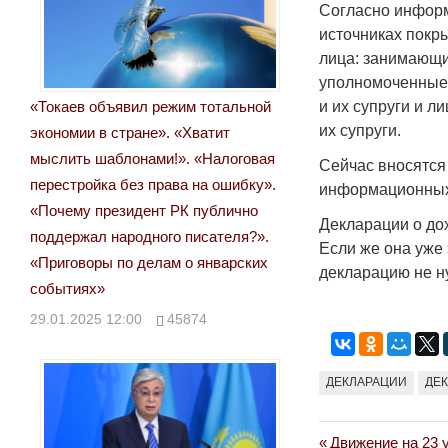
Согласно информ
источниках покр
лица: занимающи
уполномоченные 
«Токаев объявил режим тотальной
и их супруги и 
их супруги.
экономии в стране». «Хватит
мыслить шаблонами!». «Налоговая
Сейчас вносятся
перестройка без права на ошибку».
информационных 
«Почему президент РК публично
Декларации о до
поддержал народного писателя?».
Если же она уже 
«Приговоры по делам о январских
декларацию не н
событиях»
29.01.2025 12:00
45874
ДЕКЛАРАЦИИ
ДЕ
Previous
Движение на 23 