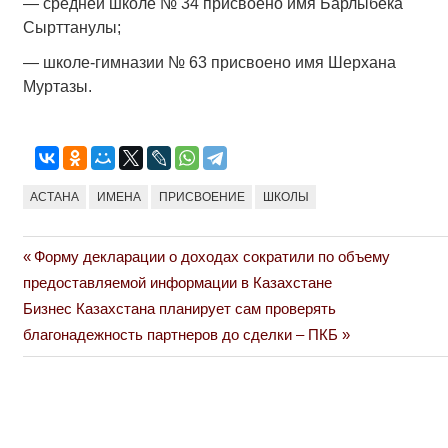
— средней школе № 34 присвоено имя Барлыбека
Сырттанулы;
— школе-гимназии № 63 присвоено имя Шерхана
Муртазы.
АСТАНА
ИМЕНА
ПРИСВОЕНИЕ
ШКОЛЫ
Previous
Форму декларации о доходах сократили по объему
Навигация
Post:
предоставляемой информации в Казахстане
по
Next
Бизнес Казахстана планирует сам проверять
Post:
благонадежность партнеров до сделки – ПКБ
записям