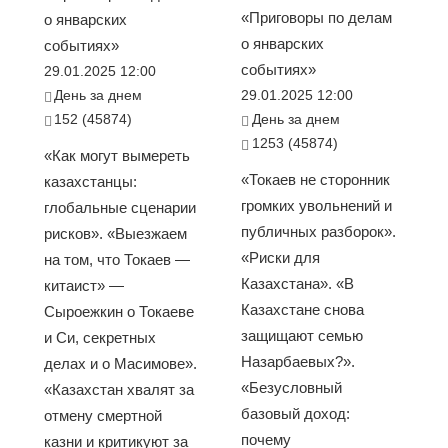
«Приговоры по делам
о январских
о январских
событиях»
событиях»
29.01.2025 12:00
День за днем
29.01.2025 12:00
152 (45874)
День за днем
1253 (45874)
«Как могут вымереть
«Токаев не сторонник
казахстанцы:
громких увольнений и
глобальные сценарии
публичных разборок».
рисков». «Выезжаем
«Риски для
на том, что Токаев —
Казахстана». «В
китаист» —
Казахстане снова
Сыроежкин о Токаеве
защищают семью
и Си, секретных
Назарбаевых?».
делах и о Масимове».
«Безусловный
«Казахстан хвалят за
базовый доход:
отмену смертной
почему
казни и критикуют за