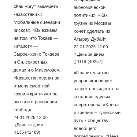
«Как могут вымереть
экономической
казахстанцы:
политики». «Как
глобальные сценарии
грузин из Москвы
рисков». «Выезжаем
хочет сделать из
на том, что Токаев —
Атырау Дубай»
китаист» —
22.01.2025 12:00
Сыроежкин о Токаеве
День за днем
1119 (40257)
и Си, секретных
делах и о Масимове».
«Правительство
«Казахстан хвалят за
упорно игнорирует
отмену смертной
запрет президента на
казни и критикуют за
создание единых
пытки и ограничения
операторов». «Хлеба
свобод»
и зрелищ – тупиковый
24.01.2025 12:00
путь к обществу
День за днем
всеобщего
135 (42489)
потребления». «Цена