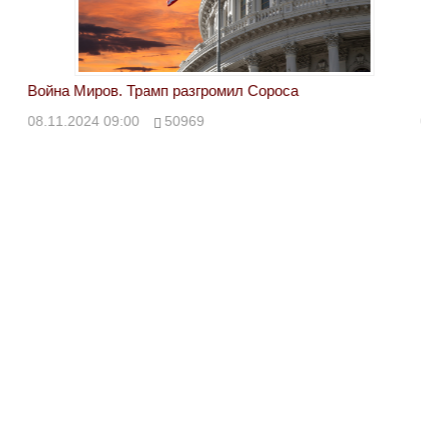
Война Миров. Трамп разгромил Сороса
Вой
08.11.2024 09:00
50969
08.