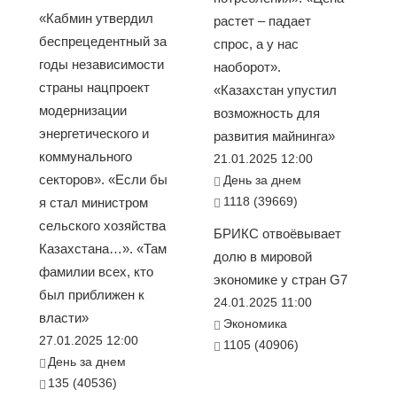
«Кабмин утвердил
растет – падает
беспрецедентный за
спрос, а у нас
годы независимости
наоборот».
страны нацпроект
«Казахстан упустил
модернизации
возможность для
энергетического и
развития майнинга»
коммунального
21.01.2025 12:00
секторов». «Если бы
День за днем
1118 (39669)
я стал министром
сельского хозяйства
БРИКС отвоёвывает
Казахстана…». «Там
долю в мировой
фамилии всех, кто
экономике у стран G7
был приближен к
24.01.2025 11:00
власти»
Экономика
27.01.2025 12:00
1105 (40906)
День за днем
135 (40536)