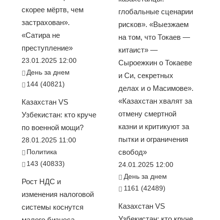
скорее мёртв, чем
глобальные сценарии
застрахован».
рисков». «Выезжаем
«Сатира не
на том, что Токаев —
преступление»
китаист» —
23.01.2025 12:00
Сыроежкин о Токаеве
День за днем
и Си, секретных
144 (40821)
делах и о Масимове».
«Казахстан хвалят за
Казахстан VS
отмену смертной
Узбекистан: кто круче
казни и критикуют за
по военной мощи?
пытки и ограничения
28.01.2025 11:00
Политика
свобод»
143 (40833)
24.01.2025 12:00
День за днем
Рост НДС и
1161 (42489)
изменения налоговой
Казахстан VS
системы коснутся
Узбекистан: кто круче
малого бизнеса