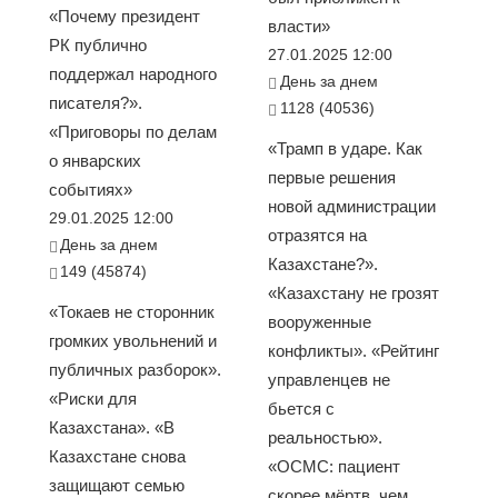
«Почему президент
власти»
РК публично
27.01.2025 12:00
поддержал народного
День за днем
писателя?».
1128 (40536)
«Приговоры по делам
«Трамп в ударе. Как
о январских
первые решения
событиях»
новой администрации
29.01.2025 12:00
отразятся на
День за днем
Казахстане?».
149 (45874)
«Казахстану не грозят
«Токаев не сторонник
вооруженные
громких увольнений и
конфликты». «Рейтинг
публичных разборок».
управленцев не
«Риски для
бьется с
Казахстана». «В
реальностью».
Казахстане снова
«ОСМС: пациент
защищают семью
скорее мёртв, чем