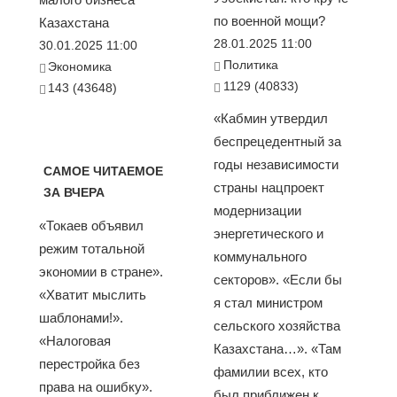
по военной мощи?
Казахстана
28.01.2025 11:00
30.01.2025 11:00
Политика
Экономика
1129 (40833)
143 (43648)
«Кабмин утвердил
беспрецедентный за
годы независимости
САМОЕ ЧИТАЕМОЕ
страны нацпроект
ЗА ВЧЕРА
модернизации
«Токаев объявил
энергетического и
режим тотальной
коммунального
экономии в стране».
секторов». «Если бы
«Хватит мыслить
я стал министром
шаблонами!».
сельского хозяйства
«Налоговая
Казахстана…». «Там
перестройка без
фамилии всех, кто
права на ошибку».
был приближен к