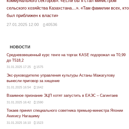
коммунального секторов». «Если бы я стал министром
сельского хозяйства Казахстана…». «Там фамилии всех, кто
был приближен к власти»
27.01.2025 12:00
40536
НОВОСТИ
Средневзвешенный курс тенге на торгах KASE подорожал на Т0,99
до Т518,2
31.01.2025 17:25
1575
Экс-руководителю управления культуры Астаны Мажагулову
вынесли приговор за хищение
31.01.2025 16:54
1642
Взаимное признание ЭЦП хотят запустить в ЕАЭС – Сагинтаев
31.01.2025 16:42
1590
Токаев принял специального советника премьер-министра Японии
Акихису Нагашиму
31.01.2025 16:10
1523