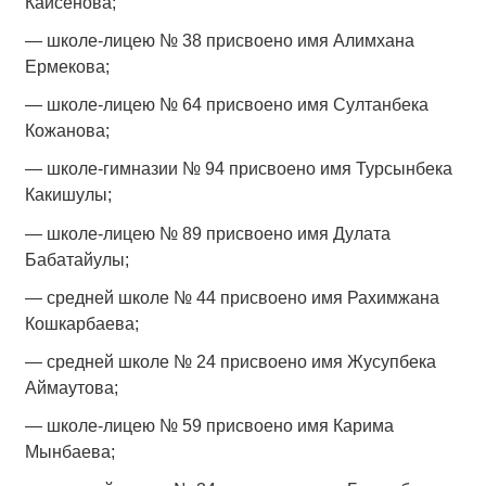
Кайсенова;
— школе-лицею № 38 присвоено имя Алимхана
Ермекова;
— школе-лицею № 64 присвоено имя Султанбека
Кожанова;
— школе-гимназии № 94 присвоено имя Турсынбека
Какишулы;
— школе-лицею № 89 присвоено имя Дулата
Бабатайулы;
— средней школе № 44 присвоено имя Рахимжана
Кошкарбаева;
— средней школе № 24 присвоено имя Жусупбека
Аймаутова;
— школе-лицею № 59 присвоено имя Карима
Мынбаева;