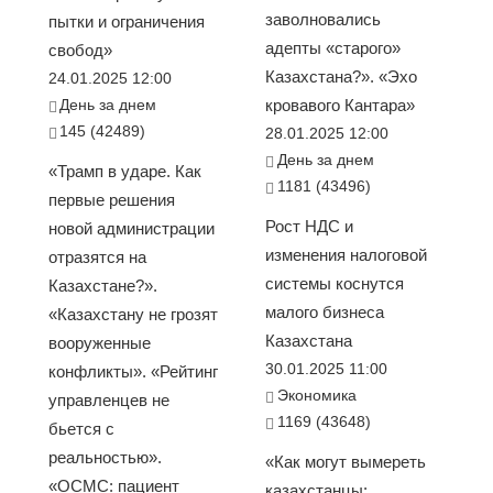
заволновались
пытки и ограничения
адепты «старого»
свобод»
Казахстана?». «Эхо
24.01.2025 12:00
День за днем
кровавого Кантара»
145 (42489)
28.01.2025 12:00
День за днем
«Трамп в ударе. Как
1181 (43496)
первые решения
Рост НДС и
новой администрации
изменения налоговой
отразятся на
системы коснутся
Казахстане?».
малого бизнеса
«Казахстану не грозят
Казахстана
вооруженные
30.01.2025 11:00
конфликты». «Рейтинг
Экономика
управленцев не
1169 (43648)
бьется с
реальностью».
«Как могут вымереть
«ОСМС: пациент
казахстанцы: