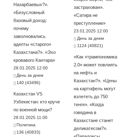
Назарбаевых?».
застрахован».
«Безусловный
«Сатира не
базовый доход:
преступление»
почему
23.01.2025 12:00
заволновались
День за днем
адепты «старого»
1124 (40821)
Казахстана?». «Эхо
«Как «трампономика
кровавого Кантара»
2.0» может повлиять
28.01.2025 12:00
на нефть и
День за днем
Казахстан?». «Цены
140 (43496)
на картофель могут
Казахстан VS
взлететь до 750
Узбекистан: кто круче
тенге». «Когда
по военной мощи?
говядина в
28.01.2025 11:00
Казахстане станет
Политика
деликатесом?».
136 (40833)
«Парадоксы