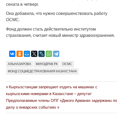
сената в четверг.
Она добавила, что нужно совершенствовать работу
ОСМС.
Фонд должен стать действительно институтом
страхования, считает новый министр здравоохранения.
АЛЬНАЗАРОВА
МИНЗДРАВ РК
ОСМС
ФОНД СОЦМЕДСТРАХОВАНИЯ КАЗАХСТАНА
Previous
Кыргызстанцам запрещают ездить на машинах с
Навигация
Post:
кыргызскими номерами в Казахстане – депутат
по
Next
Предполагаемые члены ОПГ «Дикого Армана» задержаны по
Post:
делу о январских событиях
записям