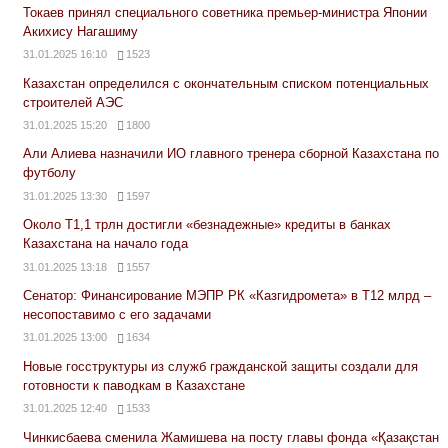
Токаев принял специального советника премьер-министра Японии
Акихису Нагашиму
31.01.2025 16:10
1523
Казахстан определился с окончательным списком потенциальных
строителей АЭС
31.01.2025 15:20
1800
Али Алиева назначили ИО главного тренера сборной Казахстана по
футболу
31.01.2025 13:30
1597
Около Т1,1 трлн достигли «безнадежные» кредиты в банках
Казахстана на начало года
31.01.2025 13:18
1557
Сенатор: Финансирование МЭПР РК «Казгидромета» в Т12 млрд –
несопоставимо с его задачами
31.01.2025 13:00
1634
Новые госструктуры из служб гражданской защиты создали для
готовности к паводкам в Казахстане
31.01.2025 12:40
1533
Чинкисбаева сменила Жамишева на посту главы фонда «Қазақстан