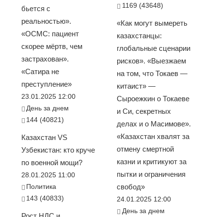
1169 (43648)
бьется с
реальностью».
«Как могут вымереть
«ОСМС: пациент
казахстанцы:
скорее мёртв, чем
глобальные сценарии
застрахован».
рисков». «Выезжаем
«Сатира не
на том, что Токаев —
преступление»
китаист» —
23.01.2025 12:00
Сыроежкин о Токаеве
День за днем
и Си, секретных
144 (40821)
делах и о Масимове».
«Казахстан хвалят за
Казахстан VS
отмену смертной
Узбекистан: кто круче
казни и критикуют за
по военной мощи?
пытки и ограничения
28.01.2025 11:00
Политика
свобод»
143 (40833)
24.01.2025 12:00
День за днем
Рост НДС и