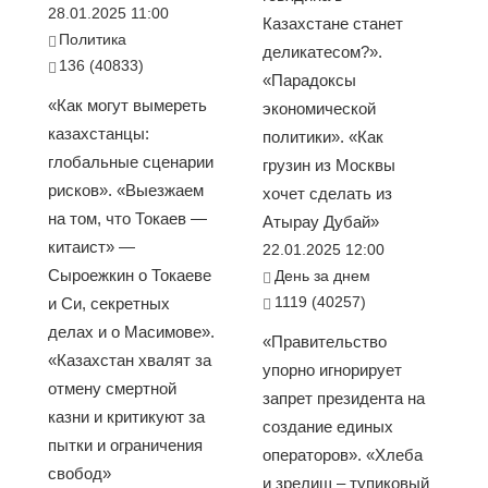
28.01.2025 11:00
Казахстане станет
Политика
деликатесом?».
136 (40833)
«Парадоксы
«Как могут вымереть
экономической
казахстанцы:
политики». «Как
глобальные сценарии
грузин из Москвы
рисков». «Выезжаем
хочет сделать из
на том, что Токаев —
Атырау Дубай»
китаист» —
22.01.2025 12:00
Сыроежкин о Токаеве
День за днем
1119 (40257)
и Си, секретных
делах и о Масимове».
«Правительство
«Казахстан хвалят за
упорно игнорирует
отмену смертной
запрет президента на
казни и критикуют за
создание единых
пытки и ограничения
операторов». «Хлеба
свобод»
и зрелищ – тупиковый