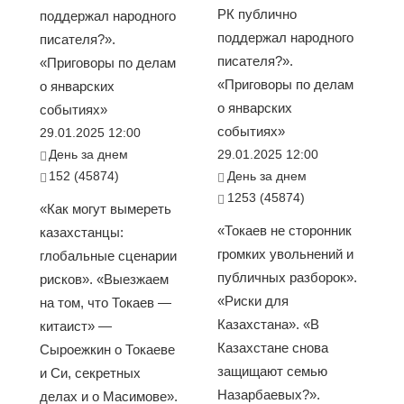
РК публично
поддержал народного
поддержал народного
писателя?».
писателя?».
«Приговоры по делам
«Приговоры по делам
о январских
о январских
событиях»
событиях»
29.01.2025 12:00
День за днем
29.01.2025 12:00
152 (45874)
День за днем
1253 (45874)
«Как могут вымереть
«Токаев не сторонник
казахстанцы:
громких увольнений и
глобальные сценарии
публичных разборок».
рисков». «Выезжаем
«Риски для
на том, что Токаев —
Казахстана». «В
китаист» —
Казахстане снова
Сыроежкин о Токаеве
защищают семью
и Си, секретных
Назарбаевых?».
делах и о Масимове».