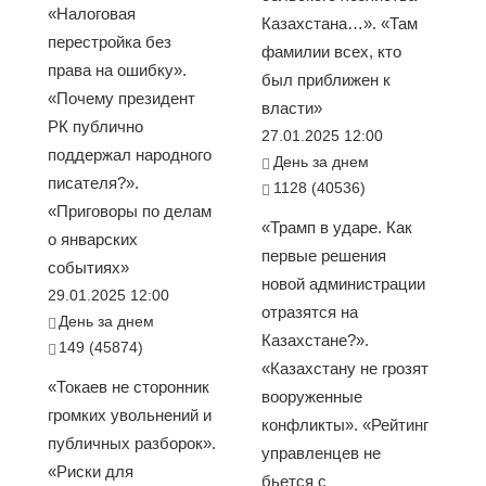
«Налоговая
Казахстана…». «Там
перестройка без
фамилии всех, кто
права на ошибку».
был приближен к
«Почему президент
власти»
РК публично
27.01.2025 12:00
поддержал народного
День за днем
писателя?».
1128 (40536)
«Приговоры по делам
«Трамп в ударе. Как
о январских
первые решения
событиях»
новой администрации
29.01.2025 12:00
отразятся на
День за днем
Казахстане?».
149 (45874)
«Казахстану не грозят
«Токаев не сторонник
вооруженные
громких увольнений и
конфликты». «Рейтинг
публичных разборок».
управленцев не
«Риски для
бьется с