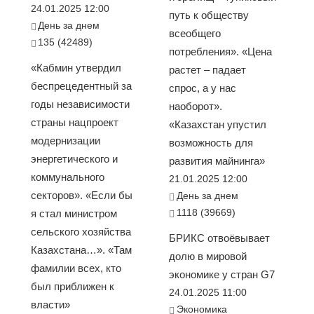
24.01.2025 12:00
путь к обществу
День за днем
всеобщего
135 (42489)
потребления». «Цена
«Кабмин утвердил
растет – падает
беспрецедентный за
спрос, а у нас
годы независимости
наоборот».
страны нацпроект
«Казахстан упустил
модернизации
возможность для
энергетического и
развития майнинга»
коммунального
21.01.2025 12:00
секторов». «Если бы
День за днем
1118 (39669)
я стал министром
сельского хозяйства
БРИКС отвоёвывает
Казахстана…». «Там
долю в мировой
фамилии всех, кто
экономике у стран G7
был приближен к
24.01.2025 11:00
власти»
Экономика