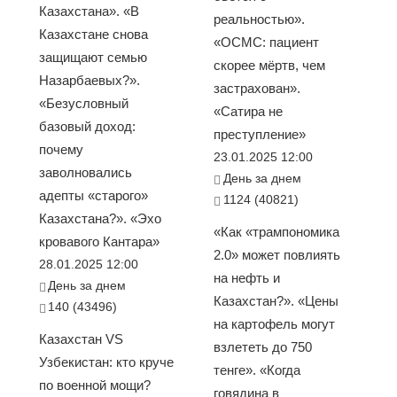
Казахстана». «В
реальностью».
Казахстане снова
«ОСМС: пациент
защищают семью
скорее мёртв, чем
Назарбаевых?».
застрахован».
«Безусловный
«Сатира не
базовый доход:
преступление»
почему
23.01.2025 12:00
заволновались
День за днем
адепты «старого»
1124 (40821)
Казахстана?». «Эхо
«Как «трампономика
кровавого Кантара»
2.0» может повлиять
28.01.2025 12:00
на нефть и
День за днем
Казахстан?». «Цены
140 (43496)
на картофель могут
Казахстан VS
взлететь до 750
Узбекистан: кто круче
тенге». «Когда
по военной мощи?
говядина в