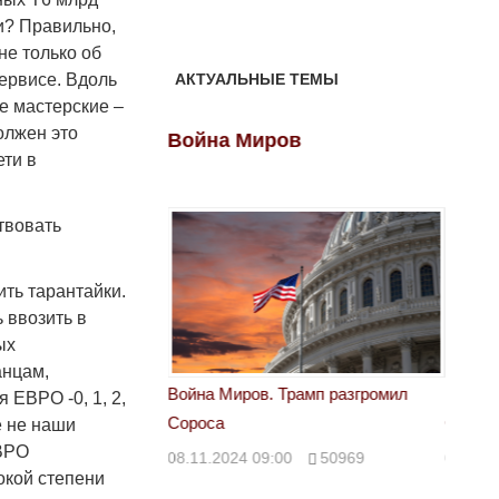
и? Правильно,
не только об
ервисе. Вдоль
АКТУАЛЬНЫЕ ТЕМЫ
е мастерские –
должен это
ов
Война Миров
Войн
ети в
ствовать
ить тарантайки.
 ввозить в
ых
анцам,
 Трамп разгромил
Война Миров. Трамп разгромил
Война 
 ЕВРО -0, 1, 2,
Сороса
Сорос
е не наши
ЕВРО
00
50969
08.11.2024 09:00
50969
08.11.
окой степени