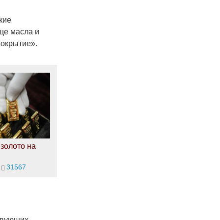
кие
еще масла и
покрытие».
золото на
31567
ствующих