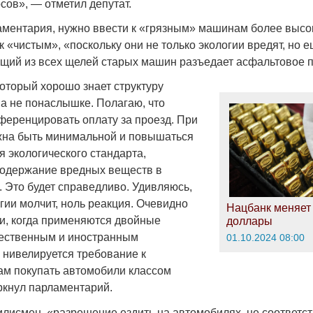
сов», — отметил депутат.
ментария, нужно ввести к «грязным» машинам более высо
к «чистым», «поскольку они не только экологии вредят, но 
щий из всех щелей старых машин разъедает асфальтовое 
который хорошо знает структуру
на не понаслышке. Полагаю, что
еренцировать оплату за проезд. При
жна быть минимальной и повышаться
 экологического стандарта,
содержание вредных веществ в
. Это будет справедливо. Удивляюсь,
гии молчит, ноль реакция. Очевидно
Нацбанк меняет 
ии, когда применяются двойные
доллары
чественным и иностранным
01.10.2024 08:00
 нивелируется требование к
ам покупать автомобили классом
кнул парламентарий.
илисмен, «разрешение ездить на автомобилях, не соответ