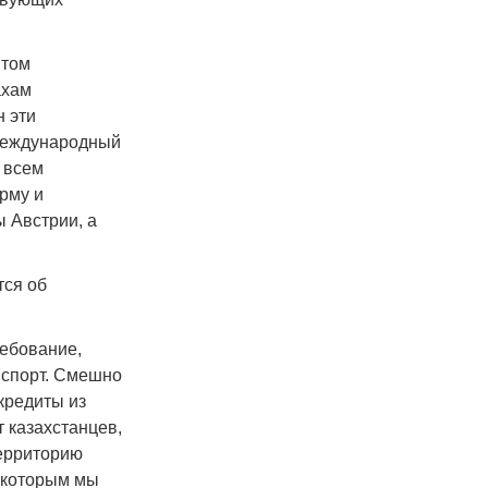
ытом
ахам
н эти
 международный
н всем
рму и
 Австрии, а
тся об
ребование,
нспорт. Смешно
 кредиты из
 казахстанцев,
территорию
, которым мы