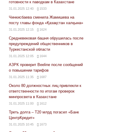
готовности к паводкам в Казахстане
31.01.2025 12:40
1533
Чинкисбаева сменила Жамишева на
посту главы фонда «Қазақстан халқына»
31.01.2025 12:15
1624
Средневековая башня обрушилась после
предупреждений общественников в
Туркестанской области
31.01.2025 12:05
1644
АЗРК проверит Beeline после сообщений
о повышении тарифов
31.01.2025 11:35
1687
Около 80 должностных лиц привлекли к
ответственности по итогам проверок
минпросвета в Казахстане
31.01.2025 11:00
1612
Треть долга – Т20 млрд погасил «Банк
ЦентрКредит»
31.01.2025 10:45
1673