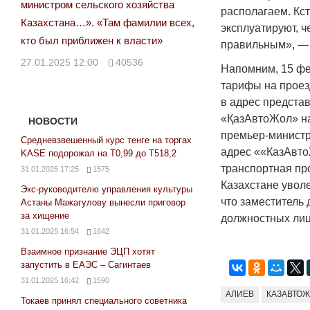
министром сельского хозяйства
располагаем. Кс
Казахстана…». «Там фамилии всех,
эксплуатируют, 
кто был приближен к власти»
правильным», — 
27.01.2025 12:00
40536
Напомним, 15 фе
тарифы на проез
в адрес предста
«ҚазАвтоЖол» на
НОВОСТИ
премьер-министру
Средневзвешенный курс тенге на торгах
адрес ««КазАвто
KASE подорожал на Т0,99 до Т518,2
транспортная пр
31.01.2025 17:25
1575
Казахстане увол
Экс-руководителю управления культуры
что заместитель
Астаны Мажагулову вынесли приговор
за хищение
должностных лиц 
31.01.2025 16:54
1642
Взаимное признание ЭЦП хотят
запустить в ЕАЭС – Сагинтаев
31.01.2025 16:42
1590
АЛИЕВ
КАЗАВТО
Токаев принял специального советника