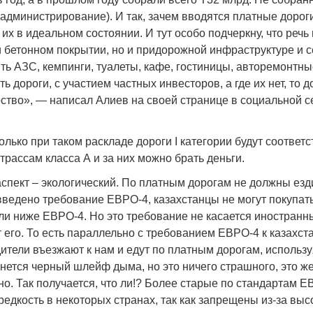
администрирование). И так, зачем вводятся платные дорог
их в идеальном состоянии. И тут особо подчеркну, что речь 
 бетонном покрытии, но и придорожной инфраструктуре и с
ть АЗС, кемпинги, туалеты, кафе, гостиницы, авторемонтны
ь дороги, с участием частных инвесторов, а где их нет, то 
Война Мир
ство», — написал Алиев на своей странице в социальной с
олько при таком раскладе дороги I категории будут соответ
рассам класса А и за них можно брать деньги.
спект – экологический. По платным дорогам не должны езд
введено требование ЕВРО-4, казахстанцы не могут покупать
ли ниже ЕВРО-4. Но это требование не касается иностранн
 его. То есть параллельно с требованием ЕВРО-4 к казахст
Война Миров.
тели въезжают к нам и едут по платным дорогам, используя
Сороса
янется черный шлейф дыма, но это ничего страшного, это ж
о. Так получается, что ли!? Более старые по стандартам 
08.11.2024 09:
едкость в некоторых странах, так как запрещены из-за выс