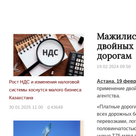
Мажилис
двойных 
дорогам
19.02.2024 09:50
Астана. 19 февр
Рост НДС и изменения налоговой
применение двой
системы коснутся малого бизнеса
агентства.
Казахстана
«Платные дороги
30.01.2025 11:00
43648
всех дорожных б
перевозками, ло
половинчатостью
нужно Т75 млрд в