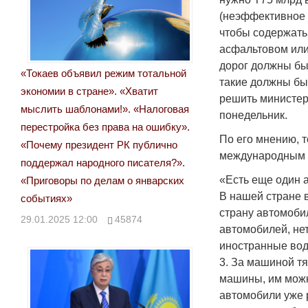
(неэффективное 
чтобы содержать 
асфальтовом или
дорог должны бы
«Токаев объявил режим тотальной
такие должны быт
экономии в стране». «Хватит
решить министер
мыслить шаблонами!». «Налоговая
понедельник.
перестройка без права на ошибку».
По его мнению, т
«Почему президент РК публично
международным т
поддержал народного писателя?».
«Есть еще один а
«Приговоры по делам о январских
В нашей стране 
событиях»
страну автомоби
29.01.2025 12:00
45874
автомобилей, нет
иностранные води
3. За машиной т
машины, им можн
автомобили уже р