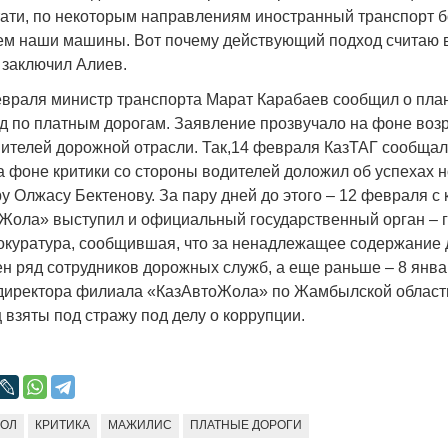
тати, по некоторым направлениям иностранный транспорт 
чем наши машины. Вот почему действующий подход считаю в
заключил Алиев.
враля министр транспорта Марат Карабаев сообщил о пла
д по платным дорогам. Заявление прозвучало на фоне воз
вителей дорожной отрасли. Так,14 февраля КазТАГ сообщал,
 фоне критики со стороны водителей доложил об успехах 
 Олжасу Бектенову. За пару дней до этого – 12 февраля с 
Жола» выступил и официальный государственный орган – 
окуратура, сообщившая, что за ненадлежащее содержание 
ен ряд сотрудников дорожных служб, а еще раньше – 8 янв
 директора филиала «КазАвтоЖола» по Жамбылской област
взяты под стражу под делу о коррупции.
ЖОЛ
КРИТИКА
МАЖИЛИС
ПЛАТНЫЕ ДОРОГИ