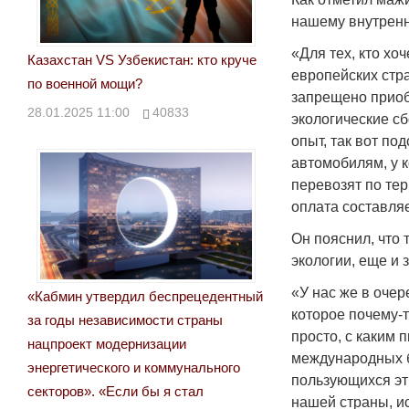
нашему внутренн
«Для тех, кто хо
Казахстан VS Узбекистан: кто круче
европейских стра
по военной мощи?
запрещено приоб
28.01.2025 11:00
40833
экологические с
опыт, так вот по
автомобилям, у 
перевозят по те
оплата составляе
Он пояснил, что 
экологии, еще и 
«У нас же в очер
«Кабмин утвердил беспрецедентный
которое почему-
за годы независимости страны
просто, с каким 
нацпроект модернизации
международных ба
энергетического и коммунального
пользующихся эт
секторов». «Если бы я стал
нашей страны, и