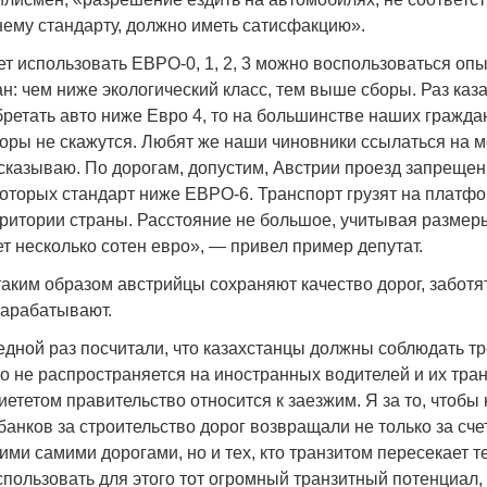
ему стандарту, должно иметь сатисфакцию».
чет использовать ЕВРО-0, 1, 2, 3 можно воспользоваться оп
н: чем ниже экологический класс, тем выше сборы. Раз каз
ретать авто ниже Евро 4, то на большинстве наших гражда
боры не скажутся. Любят же наши чиновники ссылаться на
дсказываю. По дорогам, допустим, Австрии проезд запреще
которых стандарт ниже ЕВРО-6. Транспорт грузят на платфо
рритории страны. Расстояние не большое, учитывая размеры
т несколько сотен евро», — привел пример депутат.
таким образом австрийцы сохраняют качество дорог, заботя
зарабатывают.
едной раз посчитали, что казахстанцы должны соблюдать т
то не распространяется на иностранных водителей и их тра
пиететом правительство относится к заезжим. Я за то, чтобы
нков за строительство дорог возвращали не только за счет
ими самими дорогами, но и тех, кто транзитом пересекает 
спользовать для этого тот огромный транзитный потенциал