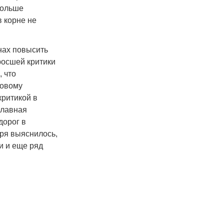
больше
 корне не
нах повысить
росшей критики
 что
новому
критикой в
главная
дорог в
аря выяснилось,
и и еще ряд