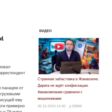
е
ВИДЕО
м
ковал
корреспондент
астовка в Жанаозене.
«Новый Казахстан не говорит всей
Лондон
ёт конфискации.
правды»
28.10.
м панацею от
 сравнили с
29.10.2024 09:00
39623
 грузовыми
рисущей ему
роги примерно
:00
28888
ных Т6 млрд