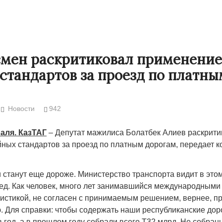
мен раскритиковал применени
стандартов за проезд по платны
Новости
942
аля. КазТАГ
– Депутат мажилиса Болатбек Алиев раскрити
ных стандартов за проезд по платным дорогам, передает 
Народ выбрал свет
Странная заб
Дарига не жд
17.10.2024 17:00
29972
 станут еще дороже. Министерство транспорта видит в это
Авиакомпании
ед. Как человек, много лет занимавшийся международными
мошенниками
гистикой, не согласен с принимаемым решением, вернее, п
. Для справки: чтобы содержать наши республиканские до
30.10.2024 14
 год, а в прошлом году собрали всего Т32 млрд. Не собран