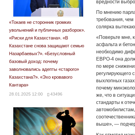
вредности выбро
По мнению парла
требования, чем 
«Токаев не сторонник громких
солярка вытекаю
увольнений и публичных разборок».
«Поверьте мне, 
«Риски для Казахстана». «В
асфальта и бето
Казахстане снова защищают семью
необходимо дифф
Назарбаевых?». «Безусловный
ЕВРО-4 она дол
базовый доход: почему
по мере снижения
заволновались адепты «старого»
регулирующего 
Казахстана?». «Эхо кровавого
выхлопных газах
Кантара»
почему минэколо
28.01.2025 12:00
43496
же, что в ситуац
стандарты к оте
автомобилистам,
соотечественник
выше», — подчер
Как отметил маж