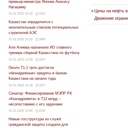
премьер-министра Японии Акихису
Нагашиму
Previous
Цены на нефть в
Навигация
31.01.2025 16:10
1523
Next
Post:
Движение ограни
Казахстан определился с
по
Post:
окончательным списком потенциальных
строителей АЭС
записям
31.01.2025 15:20
1800
Али Алиева назначили ИО главного
тренера сборной Казахстана по футболу
31.01.2025 13:30
1597
Около Т1,1 трлн достигли
«безнадежные» кредиты в банках
Казахстана на начало года
31.01.2025 13:18
1557
Сенатор: Финансирование МЭПР РК
«Казгидромета» в Т12 млрд –
несопоставимо с его задачами
31.01.2025 13:00
1634
Новые госструктуры из служб
гражданской защиты создали для