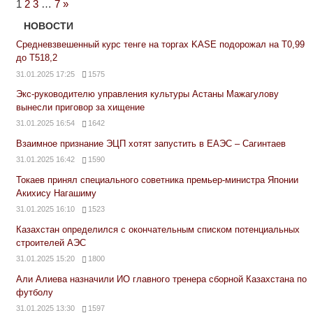
Next
1
2
3
…
7
»
Posts
НОВОСТИ
Средневзвешенный курс тенге на торгах KASE подорожал на Т0,99
до Т518,2
31.01.2025 17:25
1575
Экс-руководителю управления культуры Астаны Мажагулову
вынесли приговор за хищение
31.01.2025 16:54
1642
Взаимное признание ЭЦП хотят запустить в ЕАЭС – Сагинтаев
31.01.2025 16:42
1590
Токаев принял специального советника премьер-министра Японии
Акихису Нагашиму
31.01.2025 16:10
1523
Казахстан определился с окончательным списком потенциальных
строителей АЭС
31.01.2025 15:20
1800
Али Алиева назначили ИО главного тренера сборной Казахстана по
футболу
31.01.2025 13:30
1597