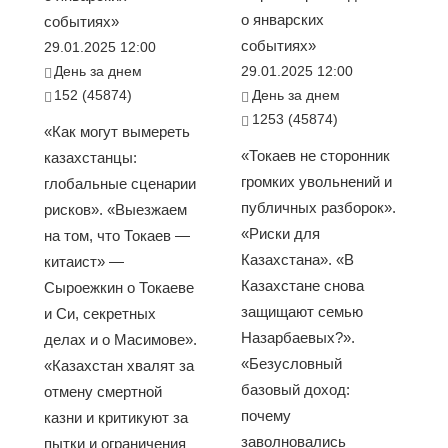
о январских
событиях»
событиях»
29.01.2025 12:00
День за днем
29.01.2025 12:00
152 (45874)
День за днем
1253 (45874)
«Как могут вымереть
«Токаев не сторонник
казахстанцы:
громких увольнений и
глобальные сценарии
публичных разборок».
рисков». «Выезжаем
«Риски для
на том, что Токаев —
Казахстана». «В
китаист» —
Казахстане снова
Сыроежкин о Токаеве
защищают семью
и Си, секретных
Назарбаевых?».
делах и о Масимове».
«Безусловный
«Казахстан хвалят за
базовый доход:
отмену смертной
почему
казни и критикуют за
заволновались
пытки и ограничения