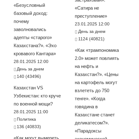
«Безусловный
«Сатира не
базовый доход:
преступление»
почему
23.01.2025 12:00
заволновались
День за днем
адепты «старого»
1124 (40821)
Казахстана?». «Эхо
«Как «трампономика
кровавого Кантара»
2.0» может повлиять
28.01.2025 12:00
на нефть и
День за днем
Казахстан?». «Цены
140 (43496)
на картофель могут
Казахстан VS
взлететь до 750
Узбекистан: кто круче
тенге». «Когда
по военной мощи?
говядина в
28.01.2025 11:00
Казахстане станет
Политика
деликатесом?».
136 (40833)
«Парадоксы
«Как могут вымереть
экономической