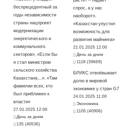
беспрецедентный за
спрос, а у нас
годы независимости
наоборот».
страны нацпроект
«Казахстан упустил
модернизации
возможность для
энергетического и
развития майнинга»
коммунального
21.01.2025 12:00
секторов». «Если бы
День за днем
1118 (39669)
я стал министром
сельского хозяйства
БРИКС отвоёвывает
Казахстана…». «Там
долю в мировой
фамилии всех, кто
экономике у стран G7
был приближен к
24.01.2025 11:00
власти»
Экономика
27.01.2025 12:00
1105 (40906)
День за днем
135 (40536)