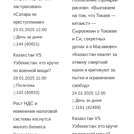
застрахован».
рисков». «Выезжаем
«Сатира не
на том, что Токаев —
преступление»
китаист» —
23.01.2025 12:00
Сыроежкин о Токаеве
День за днем
и Си, секретных
144 (40821)
делах и о Масимове».
«Казахстан хвалят за
Казахстан VS
отмену смертной
Узбекистан: кто круче
казни и критикуют за
по военной мощи?
пытки и ограничения
28.01.2025 11:00
Политика
свобод»
143 (40833)
24.01.2025 12:00
День за днем
Рост НДС и
1161 (42489)
изменения налоговой
Казахстан VS
системы коснутся
Узбекистан: кто круче
малого бизнеса
по военной мощи?