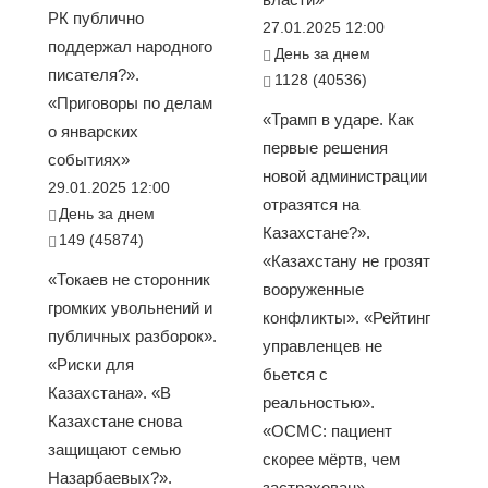
РК публично
27.01.2025 12:00
поддержал народного
День за днем
писателя?».
1128 (40536)
«Приговоры по делам
«Трамп в ударе. Как
о январских
первые решения
событиях»
новой администрации
29.01.2025 12:00
отразятся на
День за днем
Казахстане?».
149 (45874)
«Казахстану не грозят
«Токаев не сторонник
вооруженные
громких увольнений и
конфликты». «Рейтинг
публичных разборок».
управленцев не
«Риски для
бьется с
Казахстана». «В
реальностью».
Казахстане снова
«ОСМС: пациент
защищают семью
скорее мёртв, чем
Назарбаевых?».
застрахован».