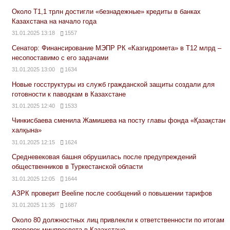
Около Т1,1 трлн достигли «безнадежные» кредиты в банках
Казахстана на начало года
31.01.2025 13:18
1557
Сенатор: Финансирование МЭПР РК «Казгидромета» в Т12 млрд –
несопоставимо с его задачами
31.01.2025 13:00
1634
Новые госструктуры из служб гражданской защиты создали для
готовности к паводкам в Казахстане
31.01.2025 12:40
1533
Чинкисбаева сменила Жамишева на посту главы фонда «Қазақстан
халқына»
31.01.2025 12:15
1624
Средневековая башня обрушилась после предупреждений
общественников в Туркестанской области
31.01.2025 12:05
1644
АЗРК проверит Beeline после сообщений о повышении тарифов
31.01.2025 11:35
1687
Около 80 должностных лиц привлекли к ответственности по итогам
проверок минпросвета в Казахстане