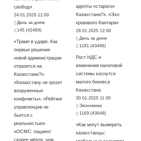
адепты «старого»
свобод»
Казахстана?». «Эхо
24.01.2025 12:00
День за днем
кровавого Кантара»
145 (42489)
28.01.2025 12:00
День за днем
«Трамп в ударе. Как
1181 (43496)
первые решения
Рост НДС и
новой администрации
изменения налоговой
отразятся на
системы коснутся
Казахстане?».
малого бизнеса
«Казахстану не грозят
Казахстана
вооруженные
30.01.2025 11:00
конфликты». «Рейтинг
Экономика
управленцев не
1169 (43648)
бьется с
реальностью».
«Как могут вымереть
«ОСМС: пациент
казахстанцы:
скорее мёртв, чем
глобальные сценарии