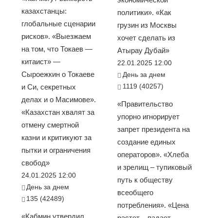
казахстанцы:
политики». «Как
глобальные сценарии
грузин из Москвы
рисков». «Выезжаем
хочет сделать из
на том, что Токаев —
Атырау Дубай»
китаист» —
22.01.2025 12:00
Сыроежкин о Токаеве
День за днем
1119 (40257)
и Си, секретных
делах и о Масимове».
«Правительство
«Казахстан хвалят за
упорно игнорирует
отмену смертной
запрет президента на
казни и критикуют за
создание единых
пытки и ограничения
операторов». «Хлеба
свобод»
и зрелищ – тупиковый
24.01.2025 12:00
путь к обществу
День за днем
всеобщего
135 (42489)
потребления». «Цена
«Кабмин утвердил
растет – падает