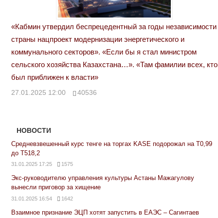
«Кабмин утвердил беспрецедентный за годы независимости
страны нацпроект модернизации энергетического и
коммунального секторов». «Если бы я стал министром
сельского хозяйства Казахстана…». «Там фамилии всех, кто
был приближен к власти»
27.01.2025 12:00
40536
НОВОСТИ
Средневзвешенный курс тенге на торгах KASE подорожал на Т0,99
до Т518,2
31.01.2025 17:25
1575
Экс-руководителю управления культуры Астаны Мажагулову
вынесли приговор за хищение
31.01.2025 16:54
1642
Взаимное признание ЭЦП хотят запустить в ЕАЭС – Сагинтаев