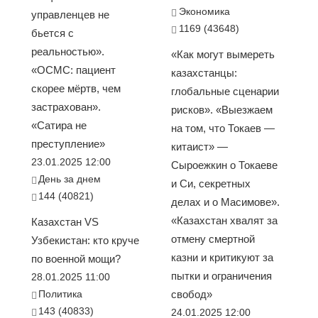
Экономика
управленцев не
1169 (43648)
бьется с
реальностью».
«Как могут вымереть
«ОСМС: пациент
казахстанцы:
скорее мёртв, чем
глобальные сценарии
застрахован».
рисков». «Выезжаем
«Сатира не
на том, что Токаев —
преступление»
китаист» —
23.01.2025 12:00
Сыроежкин о Токаеве
День за днем
и Си, секретных
144 (40821)
делах и о Масимове».
«Казахстан хвалят за
Казахстан VS
отмену смертной
Узбекистан: кто круче
казни и критикуют за
по военной мощи?
пытки и ограничения
28.01.2025 11:00
Политика
свобод»
143 (40833)
24.01.2025 12:00