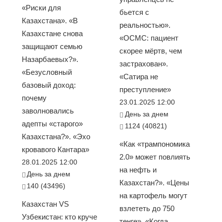
«Риски для
бьется с
Казахстана». «В
реальностью».
Казахстане снова
«ОСМС: пациент
защищают семью
скорее мёртв, чем
Назарбаевых?».
застрахован».
«Безусловный
«Сатира не
базовый доход:
преступление»
почему
23.01.2025 12:00
заволновались
День за днем
адепты «старого»
1124 (40821)
Казахстана?». «Эхо
«Как «трампономика
кровавого Кантара»
2.0» может повлиять
28.01.2025 12:00
на нефть и
День за днем
Казахстан?». «Цены
140 (43496)
на картофель могут
Казахстан VS
взлететь до 750
Узбекистан: кто круче
тенге». «Когда