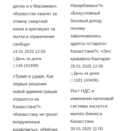
Назарбаевых?».
делах и о Масимове».
«Безусловный
«Казахстан хвалят за
базовый доход:
отмену смертной
почему
казни и критикуют за
заволновались
пытки и ограничения
адепты «старого»
свобод»
Казахстана?». «Эхо
24.01.2025 12:00
День за днем
кровавого Кантара»
145 (42489)
28.01.2025 12:00
День за днем
«Трамп в ударе. Как
1181 (43496)
первые решения
Рост НДС и
новой администрации
изменения налоговой
отразятся на
системы коснутся
Казахстане?».
малого бизнеса
«Казахстану не грозят
Казахстана
вооруженные
30.01.2025 11:00
конфликты». «Рейтинг