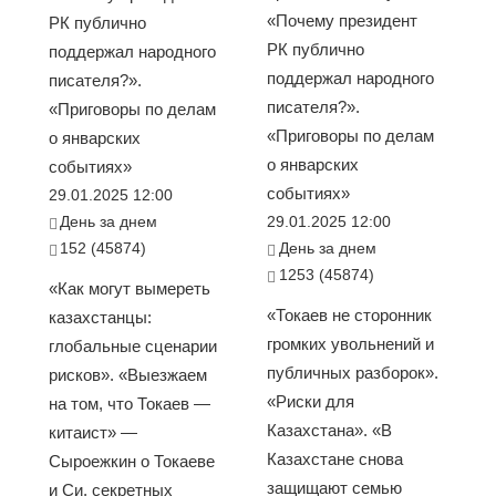
«Почему президент
РК публично
РК публично
поддержал народного
поддержал народного
писателя?».
писателя?».
«Приговоры по делам
«Приговоры по делам
о январских
о январских
событиях»
событиях»
29.01.2025 12:00
День за днем
29.01.2025 12:00
152 (45874)
День за днем
1253 (45874)
«Как могут вымереть
«Токаев не сторонник
казахстанцы:
громких увольнений и
глобальные сценарии
публичных разборок».
рисков». «Выезжаем
«Риски для
на том, что Токаев —
Казахстана». «В
китаист» —
Казахстане снова
Сыроежкин о Токаеве
защищают семью
и Си, секретных