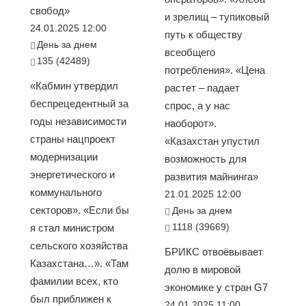
свобод»
и зрелищ – тупиковый
24.01.2025 12:00
путь к обществу
День за днем
всеобщего
135 (42489)
потребления». «Цена
«Кабмин утвердил
растет – падает
беспрецедентный за
спрос, а у нас
годы независимости
наоборот».
страны нацпроект
«Казахстан упустил
модернизации
возможность для
энергетического и
развития майнинга»
коммунального
21.01.2025 12:00
секторов». «Если бы
День за днем
1118 (39669)
я стал министром
сельского хозяйства
БРИКС отвоёвывает
Казахстана…». «Там
долю в мировой
фамилии всех, кто
экономике у стран G7
был приближен к
24.01.2025 11:00