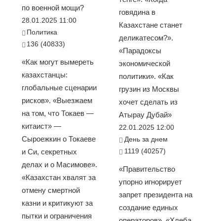
по военной мощи?
говядина в
28.01.2025 11:00
Казахстане станет
Политика
деликатесом?».
136 (40833)
«Парадоксы
«Как могут вымереть
экономической
казахстанцы:
политики». «Как
глобальные сценарии
грузин из Москвы
рисков». «Выезжаем
хочет сделать из
на том, что Токаев —
Атырау Дубай»
китаист» —
22.01.2025 12:00
Сыроежкин о Токаеве
День за днем
1119 (40257)
и Си, секретных
делах и о Масимове».
«Правительство
«Казахстан хвалят за
упорно игнорирует
отмену смертной
запрет президента на
казни и критикуют за
создание единых
пытки и ограничения
операторов». «Хлеба