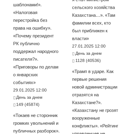
шаблонами!».
сельского хозяйства
«Налоговая
Казахстана…». «Там
перестройка без
фамилии всех, кто
права на ошибку».
был приближен к
«Почему президент
власти»
РК публично
27.01.2025 12:00
поддержал народного
День за днем
писателя?».
1128 (40536)
«Приговоры по делам
«Трамп в ударе. Как
о январских
первые решения
событиях»
новой администрации
29.01.2025 12:00
отразятся на
День за днем
Казахстане?».
149 (45874)
«Казахстану не грозят
«Токаев не сторонник
вооруженные
громких увольнений и
конфликты». «Рейтинг
публичных разборок».
управленцев не