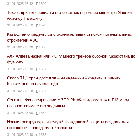
31.01.2025 16:42
1590
Токаев принял специального советника премьер-министра Японии
Акихису Нагашиму
31.01.2025 16:10
1523
Казахстан определился с окончательным списком потенциальных
строителей АЭС
31.01.2025 15:20
1800
Али Алиева назначили ИО главного тренера сборной Казахстана по
футболу
31.01.2025 13:30
1597
Около Т1,1 трлн достигли «безнадежные» кредиты в банках
Казахстана на начало года
31.01.2025 13:18
1557
Сенатор: Финансирование МЭПР РК «Казгидромета» в Т12 млрд –
несопоставимо с его задачами
31.01.2025 13:00
1634
Новые госструктуры из служб гражданской защиты создали для
готовности к паводкам в Казахстане
31.01.2025 12:40
1533