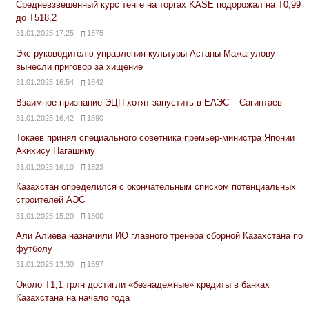
Средневзвешенный курс тенге на торгах KASE подорожал на Т0,99
до Т518,2
31.01.2025 17:25
1575
Экс-руководителю управления культуры Астаны Мажагулову
вынесли приговор за хищение
31.01.2025 16:54
1642
Взаимное признание ЭЦП хотят запустить в ЕАЭС – Сагинтаев
31.01.2025 16:42
1590
Токаев принял специального советника премьер-министра Японии
Акихису Нагашиму
31.01.2025 16:10
1523
Казахстан определился с окончательным списком потенциальных
строителей АЭС
31.01.2025 15:20
1800
Али Алиева назначили ИО главного тренера сборной Казахстана по
футболу
31.01.2025 13:30
1597
Около Т1,1 трлн достигли «безнадежные» кредиты в банках
Казахстана на начало года