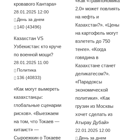
«Как «трампономика
кровавого Кантара»
2.0» может повлиять
28.01.2025 12:00
на нефть и
День за днем
Казахстан?». «Цены
140 (43496)
на картофель могут
Казахстан VS
взлететь до 750
Узбекистан: кто круче
тенге». «Когда
по военной мощи?
говядина в
28.01.2025 11:00
Казахстане станет
Политика
деликатесом?».
136 (40833)
«Парадоксы
«Как могут вымереть
экономической
казахстанцы:
политики». «Как
глобальные сценарии
грузин из Москвы
рисков». «Выезжаем
хочет сделать из
на том, что Токаев —
Атырау Дубай»
китаист» —
22.01.2025 12:00
Сыроежкин о Токаеве
День за днем