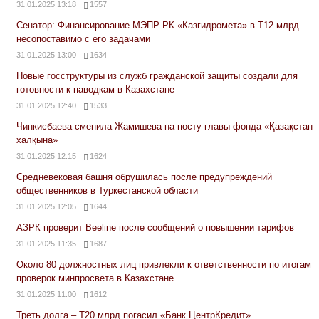
31.01.2025 13:18
1557
Сенатор: Финансирование МЭПР РК «Казгидромета» в Т12 млрд –
несопоставимо с его задачами
31.01.2025 13:00
1634
Новые госструктуры из служб гражданской защиты создали для
готовности к паводкам в Казахстане
31.01.2025 12:40
1533
Чинкисбаева сменила Жамишева на посту главы фонда «Қазақстан
халқына»
31.01.2025 12:15
1624
Средневековая башня обрушилась после предупреждений
общественников в Туркестанской области
31.01.2025 12:05
1644
АЗРК проверит Beeline после сообщений о повышении тарифов
31.01.2025 11:35
1687
Около 80 должностных лиц привлекли к ответственности по итогам
проверок минпросвета в Казахстане
31.01.2025 11:00
1612
Треть долга – Т20 млрд погасил «Банк ЦентрКредит»