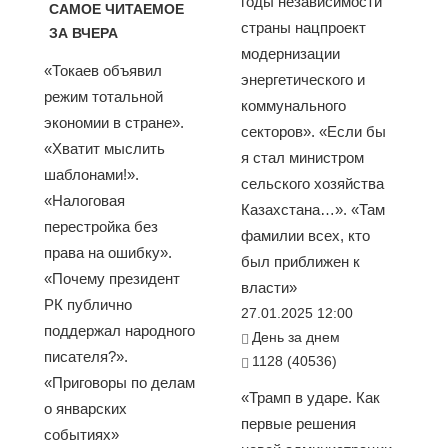
годы независимости
САМОЕ ЧИТАЕМОЕ
страны нацпроект
ЗА ВЧЕРА
модернизации
«Токаев объявил
энергетического и
режим тотальной
коммунального
экономии в стране».
секторов». «Если бы
«Хватит мыслить
я стал министром
шаблонами!».
сельского хозяйства
«Налоговая
Казахстана…». «Там
перестройка без
фамилии всех, кто
права на ошибку».
был приближен к
«Почему президент
власти»
РК публично
27.01.2025 12:00
поддержал народного
День за днем
писателя?».
1128 (40536)
«Приговоры по делам
«Трамп в ударе. Как
о январских
первые решения
событиях»