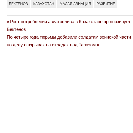
БЕКТЕНОВ
КАЗАХСТАН
МАЛАЯ АВИАЦИЯ
РАЗВИТИЕ
Previous
Рост потребления авиатоплива в Казахстане прогнозирует
Навигация
Post:
Бектенов
по
Next
По четыре года тюрьмы добавили солдатам воинской части
Post:
по делу о взрывах на складах под Таразом
записям