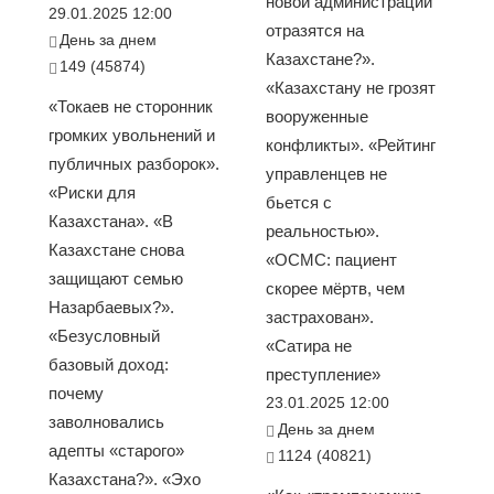
новой администрации
29.01.2025 12:00
отразятся на
День за днем
Казахстане?».
149 (45874)
«Казахстану не грозят
«Токаев не сторонник
вооруженные
громких увольнений и
конфликты». «Рейтинг
публичных разборок».
управленцев не
«Риски для
бьется с
Казахстана». «В
реальностью».
Казахстане снова
«ОСМС: пациент
защищают семью
скорее мёртв, чем
Назарбаевых?».
застрахован».
«Безусловный
«Сатира не
базовый доход:
преступление»
почему
23.01.2025 12:00
заволновались
День за днем
адепты «старого»
1124 (40821)
Казахстана?». «Эхо