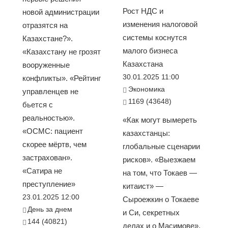
Рост НДС и
новой администрации
изменения налоговой
отразятся на
системы коснутся
Казахстане?».
малого бизнеса
«Казахстану не грозят
Казахстана
вооруженные
30.01.2025 11:00
конфликты». «Рейтинг
Экономика
управленцев не
1169 (43648)
бьется с
реальностью».
«Как могут вымереть
«ОСМС: пациент
казахстанцы:
скорее мёртв, чем
глобальные сценарии
застрахован».
рисков». «Выезжаем
«Сатира не
на том, что Токаев —
преступление»
китаист» —
23.01.2025 12:00
Сыроежкин о Токаеве
День за днем
и Си, секретных
144 (40821)
делах и о Масимове».