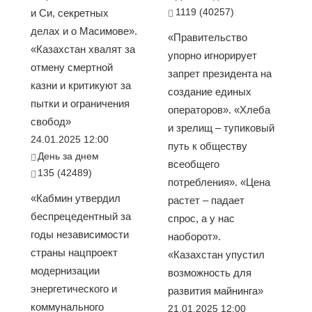
1119 (40257)
и Си, секретных
делах и о Масимове».
«Правительство
«Казахстан хвалят за
упорно игнорирует
отмену смертной
запрет президента на
казни и критикуют за
создание единых
пытки и ограничения
операторов». «Хлеба
свобод»
и зрелищ – тупиковый
24.01.2025 12:00
путь к обществу
День за днем
всеобщего
135 (42489)
потребления». «Цена
«Кабмин утвердил
растет – падает
беспрецедентный за
спрос, а у нас
годы независимости
наоборот».
страны нацпроект
«Казахстан упустил
модернизации
возможность для
энергетического и
развития майнинга»
коммунального
21.01.2025 12:00