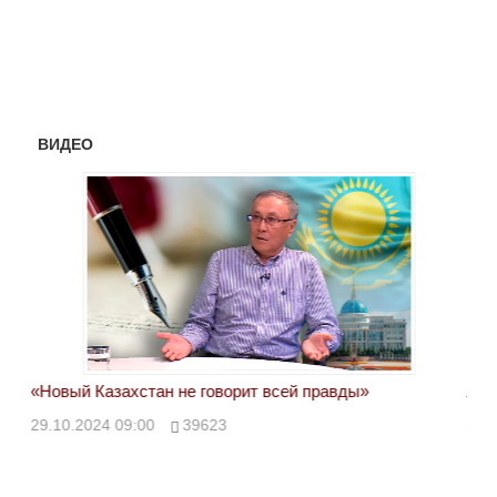
ВИДЕО
«Новый Казахстан не говорит всей правды»
Лон
ми
29.10.2024 09:00
39623
28.