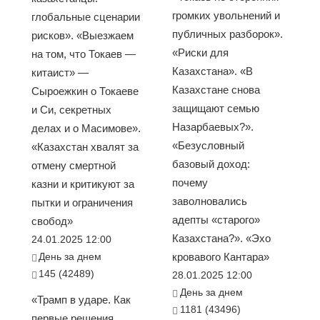
громких увольнений и
глобальные сценарии
публичных разборок».
рисков». «Выезжаем
«Риски для
на том, что Токаев —
Казахстана». «В
китаист» —
Казахстане снова
Сыроежкин о Токаеве
защищают семью
и Си, секретных
Назарбаевых?».
делах и о Масимове».
«Безусловный
«Казахстан хвалят за
базовый доход:
отмену смертной
почему
казни и критикуют за
заволновались
пытки и ограничения
адепты «старого»
свобод»
Казахстана?». «Эхо
24.01.2025 12:00
День за днем
кровавого Кантара»
145 (42489)
28.01.2025 12:00
День за днем
«Трамп в ударе. Как
1181 (43496)
первые решения