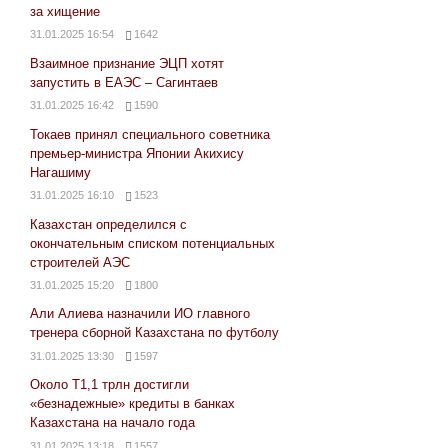
за хищение
31.01.2025 16:54
1642
Взаимное признание ЭЦП хотят
запустить в ЕАЭС – Сагинтаев
31.01.2025 16:42
1590
Токаев принял специального советника
премьер-министра Японии Акихису
Нагашиму
31.01.2025 16:10
1523
Казахстан определился с
окончательным списком потенциальных
строителей АЭС
31.01.2025 15:20
1800
Али Алиева назначили ИО главного
тренера сборной Казахстана по футболу
31.01.2025 13:30
1597
Около Т1,1 трлн достигли
«безнадежные» кредиты в банках
Казахстана на начало года
31.01.2025 13:18
1557