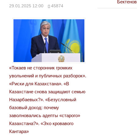
Post:
Next
Бектенов
29.01.2025 12:00
45874
по
Post:
записям
«Токаев не сторонник громких
увольнений и публичных разборок».
«Риски для Казахстана». «В
Казахстане снова защищают семью
Назарбаевых?». «Безусловный
базовый доход: почему
заволновались адепты «старого»
Казахстана?». «Эхо кровавого
Кантара»