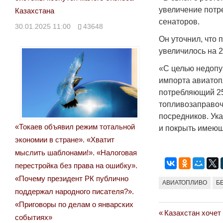
увеличение потр
Казахстана
сенаторов.
30.01.2025 11:00
43648
Он уточнил, что 
увеличилось на 
«С целью недоп
импорта авиатопл
потребляющий 25
топливозаправоч
посредников. Ук
«Токаев объявил режим тотальной
и покрыть имеющ
экономии в стране». «Хватит
мыслить шаблонами!». «Налоговая
перестройка без права на ошибку».
«Почему президент РК публично
АВИАТОПЛИВО
Б
поддержал народного писателя?».
«Приговоры по делам о январских
Previous
Казахстан хочет
Навигация
событиях»