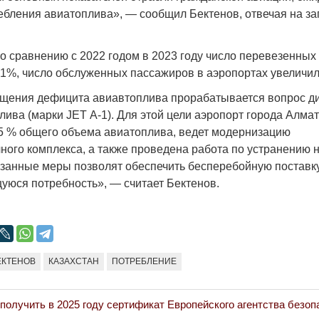
Народ выбрал свет
Странная заб
ебления авиатоплива», — сообщил Бектенов, отвечая на за
Дарига не жд
17.10.2024 17:00
29972
Авиакомпании
по сравнению с 2022 годом в 2023 году число перевезенны
мошенниками
21%, число обслуженных пассажиров в аэропортах увеличил
30.10.2024 14
ущения дефицита авиавтоплива прорабатывается вопрос 
ива (марки JET А-1). Для этой цели аэропорт города Алма
 % общего объема авиатоплива, ведет модернизацию
ного комплекса, а также проведена работа по устранению 
азанные меры позволят обеспечить бесперебойную поставк
уюся потребность», — считает Бектенов.
Война Мир
ЕКТЕНОВ
КАЗАХСТАН
ПОТРЕБЛЕНИЕ
 получить в 2025 году сертификат Европейского агентства безоп