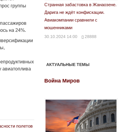
астовка в Жанаозене.
«Новый Казахстан не говорит всей
Лондо
прос группы
ёт конфискации.
правды»
28.10.
 сравнили с
29.10.2024 09:00
39623
х пассажиров
ось на 24%.
:00
28888
диверсификации
ты,
непродуктивных
АКТУАЛЬНЫЕ ТЕМЫ
у авиатоплива
ов
Война Миров
Войн
асности полетов