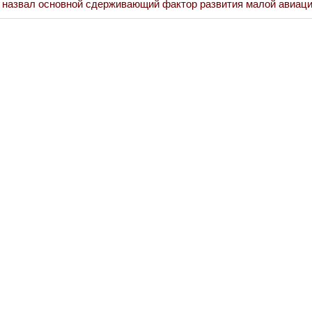
 назвал основной сдерживающий фактор развития малой авиаци
Война Миров.
Сороса
08.11.2024 09: