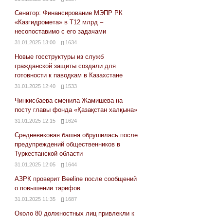
Сенатор: Финансирование МЭПР РК
«Казгидромета» в Т12 млрд –
несопоставимо с его задачами
31.01.2025 13:00
1634
Новые госструктуры из служб
гражданской защиты создали для
готовности к паводкам в Казахстане
31.01.2025 12:40
1533
Чинкисбаева сменила Жамишева на
посту главы фонда «Қазақстан халқына»
31.01.2025 12:15
1624
Средневековая башня обрушилась после
предупреждений общественников в
Туркестанской области
31.01.2025 12:05
1644
АЗРК проверит Beeline после сообщений
о повышении тарифов
31.01.2025 11:35
1687
Около 80 должностных лиц привлекли к