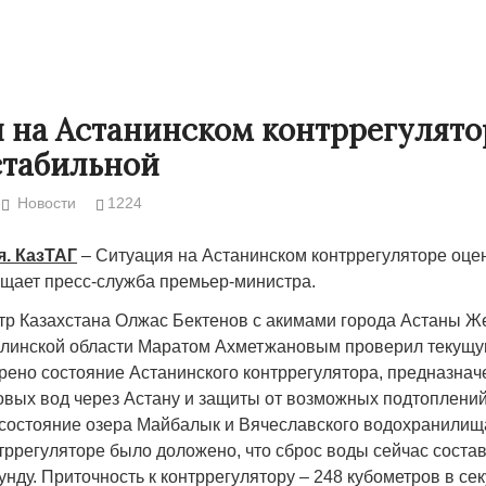
 на Астанинском контррегулято
стабильной
Новости
1224
я. КазТАГ
– Ситуация на Астанинском контррегуляторе оцен
бщает пресс-служба премьер-министра.
р Казахстана Олжас Бектенов с акимами города Астаны 
Народ выбрал свет
Странная заб
олинской области Маратом Ахметжановым проверил текущ
Дарига не ждё
рено состояние Астанинского контррегулятора, предназнач
17.10.2024 17:00
29972
овых вод через Астану и защиты от возможных подтоплений.
Авиакомпании
состояние озера Майбалык и Вячеславского водохранилищ
мошенниками
тррегуляторе было доложено, что сброс воды сейчас состав
30.10.2024 14:
унду. Приточность к контррегулятору – 248 кубометров в се