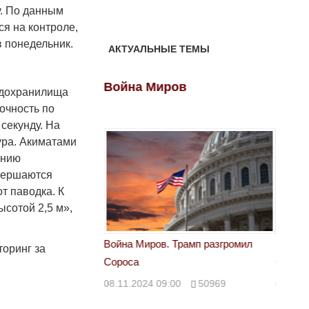
у. По данным
ся на контроле,
в понедельник.
АКТУАЛЬНЫЕ ТЕМЫ
ов
Война Миров
Войн
водохранилища
очность по
 секунду. На
ура. Акиматами
ению
авершаются
т паводка. К
ысотой 2,5 м»,
 Трамп разгромил
Война Миров. Трамп разгромил
Война 
оринг за
Сороса
Сорос
00
50969
08.11.2024 09:00
50969
08.11.