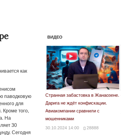
ре
ВИДЕО
ивается как
Женисом
астовка в Жанаозене.
«Новый Казахстан не говорит всей
Лондон
ую паводковую
т конфискации.
правды»
енного для
28.10.
 Кроме того,
 сравнили с
29.10.2024 09:00
39623
а. На
ляет 30
00
28888
кунду. Сегодня