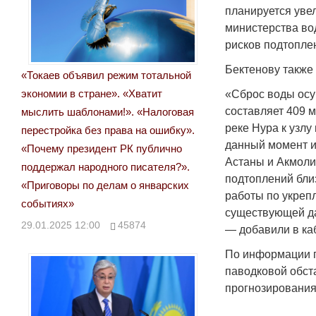
планируется уве
министерства вод
рисков подтопле
Бектенову также
«Токаев объявил режим тотальной
экономии в стране». «Хватит
«Сброс воды осу
составляет 409 
мыслить шаблонами!». «Налоговая
реке Нура к узлу
перестройка без права на ошибку».
данный момент и
«Почему президент РК публично
Астаны и Акмоли
поддержал народного писателя?».
подтоплений бли
«Приговоры по делам о январских
работы по укреп
событиях»
существующей дам
29.01.2025 12:00
45874
— добавили в ка
По информации п
паводковой обста
прогнозирования