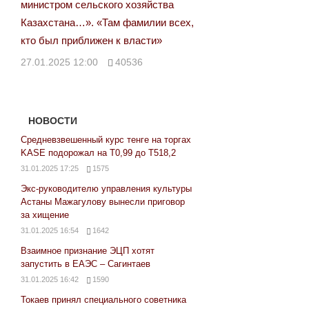
министром сельского хозяйства
Казахстана…». «Там фамилии всех,
кто был приближен к власти»
27.01.2025 12:00
40536
НОВОСТИ
Средневзвешенный курс тенге на торгах
KASE подорожал на Т0,99 до Т518,2
31.01.2025 17:25
1575
Экс-руководителю управления культуры
Астаны Мажагулову вынесли приговор
за хищение
31.01.2025 16:54
1642
Взаимное признание ЭЦП хотят
запустить в ЕАЭС – Сагинтаев
31.01.2025 16:42
1590
Токаев принял специального советника