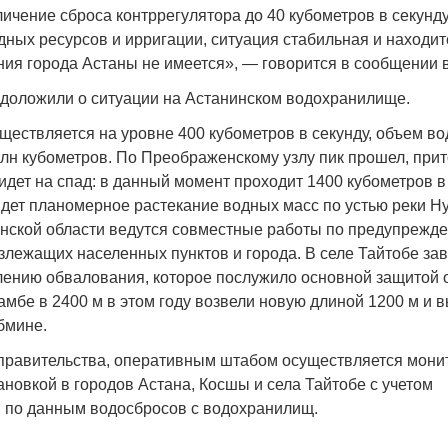
личение сброса контррегулятора до 40 кубометров в секунд
ных ресурсов и ирригации, ситуация стабильная и находит
ния города Астаны не имеется», — говорится в сообщении 
 доложили о ситуации на Астанинском водохранилище.
Война Мир
ществляется на уровне 400 кубометров в секунду, объем 
млн кубометров. По Преображенскому узлу пик прошел, прит
 идет на спад: в данный момент проходит 1400 кубометров в
дет планомерное растекание водных масс по устью реки Н
нской области ведутся совместные работы по предупрежд
злежащих населенных пунктов и города. В селе Тайтобе з
лению обвалования, которое послужило основной защитой о
бе в 2400 м в этом году возвели новую длиной 1200 м и в
бмине.
Война Миров.
равительства, оперативным штабом осуществляется монит
Сороса
новкой в городов Астана, Косшы и села Тайтобе с учетом
 по данным водосбросов с водохранилищ.
08.11.2024 09: