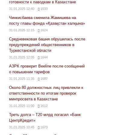
готовности к паводкам в Казахстане
31.01.2025 12:40
1533
Чинкисбаева сменила Жамишева на
посту главы фонда «Қазақстан халқына»
31.01.2025 12:15
1624
Средневековая башня обрушилась после
предупреждений общественников в
Туркестанской области
31.01.2025 12:05
1644
АЗРК проверит Beeline после сообщений
о повышении тарифов
31.01.2025 11:35
1687
Около 80 должностных лиц привлекли к
ответственности по итогам проверок
минпросвета в Казахстане
31.01.2025 11:00
1612
Треть долга – Т20 млрд погасил «Банк
ЦентрКредит»
31.01.2025 10:45
1673