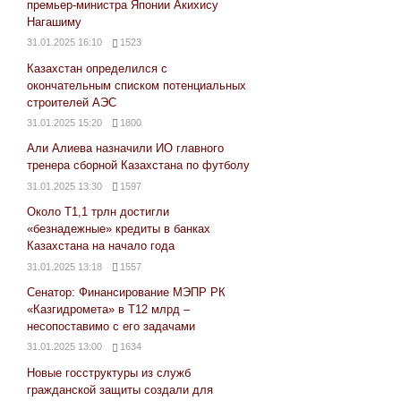
премьер-министра Японии Акихису
Нагашиму
31.01.2025 16:10
1523
Казахстан определился с
окончательным списком потенциальных
строителей АЭС
31.01.2025 15:20
1800
Али Алиева назначили ИО главного
тренера сборной Казахстана по футболу
31.01.2025 13:30
1597
Около Т1,1 трлн достигли
«безнадежные» кредиты в банках
Казахстана на начало года
31.01.2025 13:18
1557
Сенатор: Финансирование МЭПР РК
«Казгидромета» в Т12 млрд –
несопоставимо с его задачами
31.01.2025 13:00
1634
Новые госструктуры из служб
гражданской защиты создали для