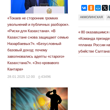
АКМОЛИНСКАЯ
А
«Токаев не сторонник громких
увольнений и публичных разборок».
«Риски для Казахстана». «В
Previous
80 оказавшимся
Навигация
Казахстане снова защищают семью
Next
Post:
«Команда президе
по
Назарбаевых?». «Безусловный
Post:
«планах России н
базовый доход: почему
убийстве Салтанат
записям
заволновались адепты «старого»
Казахстана?». «Эхо кровавого
Кантара»
28.01.2025 12:00
43496