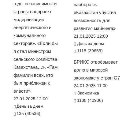
годы независимости
наоборот».
страны нацпроект
«Казахстан упустил
модернизации
возможность для
энергетического и
развития майнинга»
коммунального
21.01.2025 12:00
секторов». «Если бы
День за днем
1118 (39669)
я стал министром
сельского хозяйства
БРИКС отвоёвывает
Казахстана…». «Там
долю в мировой
фамилии всех, кто
экономике у стран G7
был приближен к
24.01.2025 11:00
власти»
Экономика
27.01.2025 12:00
1105 (40906)
День за днем
135 (40536)