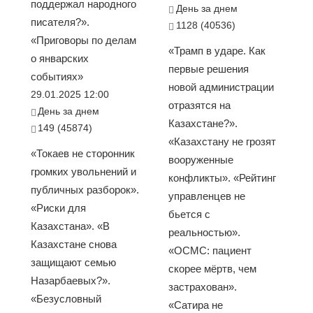
поддержал народного
День за днем
писателя?».
1128 (40536)
«Приговоры по делам
«Трамп в ударе. Как
о январских
первые решения
событиях»
новой администрации
29.01.2025 12:00
отразятся на
День за днем
Казахстане?».
149 (45874)
«Казахстану не грозят
«Токаев не сторонник
вооруженные
громких увольнений и
конфликты». «Рейтинг
публичных разборок».
управленцев не
«Риски для
бьется с
Казахстана». «В
реальностью».
Казахстане снова
«ОСМС: пациент
защищают семью
скорее мёртв, чем
Назарбаевых?».
застрахован».
«Безусловный
«Сатира не