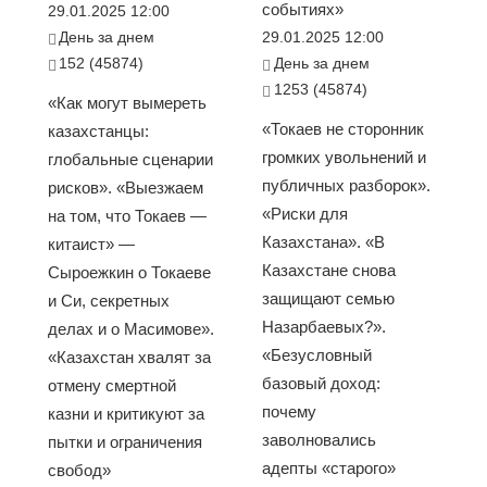
событиях»
29.01.2025 12:00
День за днем
29.01.2025 12:00
152 (45874)
День за днем
1253 (45874)
«Как могут вымереть
«Токаев не сторонник
казахстанцы:
громких увольнений и
глобальные сценарии
публичных разборок».
рисков». «Выезжаем
«Риски для
на том, что Токаев —
Казахстана». «В
китаист» —
Казахстане снова
Сыроежкин о Токаеве
защищают семью
и Си, секретных
Назарбаевых?».
делах и о Масимове».
«Безусловный
«Казахстан хвалят за
базовый доход:
отмену смертной
почему
казни и критикуют за
заволновались
пытки и ограничения
адепты «старого»
свобод»