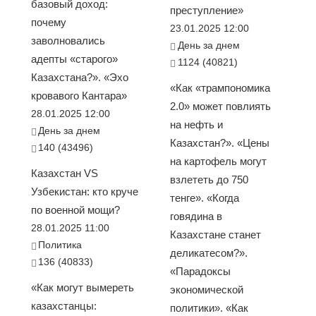
базовый доход:
преступление»
почему
23.01.2025 12:00
заволновались
День за днем
адепты «старого»
1124 (40821)
Казахстана?». «Эхо
«Как «трампономика
кровавого Кантара»
2.0» может повлиять
28.01.2025 12:00
на нефть и
День за днем
Казахстан?». «Цены
140 (43496)
на картофель могут
Казахстан VS
взлететь до 750
Узбекистан: кто круче
тенге». «Когда
по военной мощи?
говядина в
28.01.2025 11:00
Казахстане станет
Политика
деликатесом?».
136 (40833)
«Парадоксы
«Как могут вымереть
экономической
казахстанцы:
политики». «Как