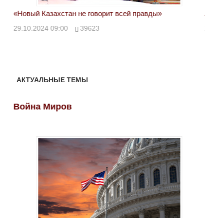
«Новый Казахстан не говорит всей правды»
Лон
ми
29.10.2024 09:00
39623
28.
АКТУАЛЬНЫЕ ТЕМЫ
Война Миров
Во