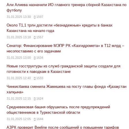
Али Алиева назначили ИО главного тренера сборной Казахстана по
футболу
31.01.2025 13:30
1597
Около Т1,1 трлн достигли «безнадежные» кредиты в банках
Казахстана на начало года
31.01.2025 13:18
1557
Сенатор: Финансирование МЭПР РК «Казгидромета» в Т12 млрд –
несопоставимо с его задачами
31.01.2025 13:00
1634
Новые госструктуры из служб гражданской защиты создали для
готовности к паводкам в Казахстане
31.01.2025 12:40
1533
Чинкисбаева сменила Жамишева на посту главы фонда «Қазақстан
халқына»
31.01.2025 12:15
1624
Средневековая башня обрушилась после предупреждений
общественников в Туркестанской области
31.01.2025 12:05
1644
АЗРК проверит Beeline после сообщений о повышении тарифов