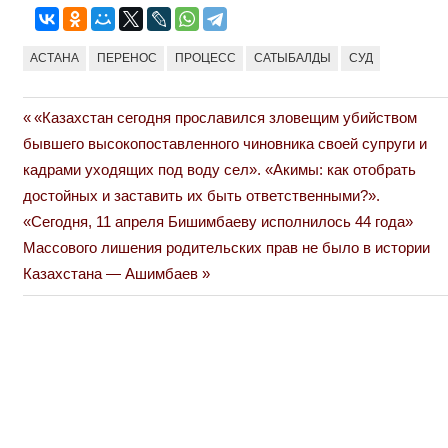
АСТАНА
ПЕРЕНОС
ПРОЦЕСС
САТЫБАЛДЫ
СУД
Previous
«Казахстан сегодня прославился зловещим убийством
Навигация
Post:
бывшего высокопоставленного чиновника своей супруги и
по
кадрами уходящих под воду сел». «Акимы: как отобрать
достойных и заставить их быть ответственными?».
записям
«Сегодня, 11 апреля Бишимбаеву исполнилось 44 года»
Next
Массового лишения родительских прав не было в истории
Post:
Казахстана — Ашимбаев