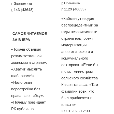
Политика
Экономика
1129 (40833)
143 (43648)
«Кабмин утвердил
беспрецедентный за
годы независимости
САМОЕ ЧИТАЕМОЕ
страны нацпроект
ЗА ВЧЕРА
модернизации
«Токаев объявил
энергетического и
режим тотальной
коммунального
экономии в стране».
секторов». «Если бы
«Хватит мыслить
я стал министром
шаблонами!».
сельского хозяйства
«Налоговая
Казахстана…». «Там
перестройка без
фамилии всех, кто
права на ошибку».
был приближен к
«Почему президент
власти»
РК публично
27.01.2025 12:00