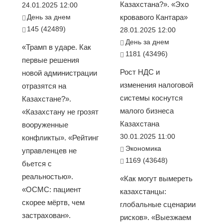
Казахстана?». «Эхо
24.01.2025 12:00
День за днем
кровавого Кантара»
145 (42489)
28.01.2025 12:00
День за днем
«Трамп в ударе. Как
1181 (43496)
первые решения
Рост НДС и
новой администрации
изменения налоговой
отразятся на
системы коснутся
Казахстане?».
малого бизнеса
«Казахстану не грозят
Казахстана
вооруженные
30.01.2025 11:00
конфликты». «Рейтинг
Экономика
управленцев не
1169 (43648)
бьется с
реальностью».
«Как могут вымереть
«ОСМС: пациент
казахстанцы:
скорее мёртв, чем
глобальные сценарии
застрахован».
рисков». «Выезжаем