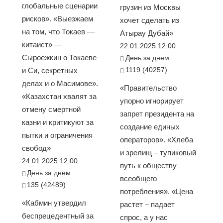
глобальные сценарии
грузин из Москвы
рисков». «Выезжаем
хочет сделать из
на том, что Токаев —
Атырау Дубай»
китаист» —
22.01.2025 12:00
Сыроежкин о Токаеве
День за днем
1119 (40257)
и Си, секретных
делах и о Масимове».
«Правительство
«Казахстан хвалят за
упорно игнорирует
отмену смертной
запрет президента на
казни и критикуют за
создание единых
пытки и ограничения
операторов». «Хлеба
свобод»
и зрелищ – тупиковый
24.01.2025 12:00
путь к обществу
День за днем
всеобщего
135 (42489)
потребления». «Цена
«Кабмин утвердил
растет – падает
беспрецедентный за
спрос, а у нас