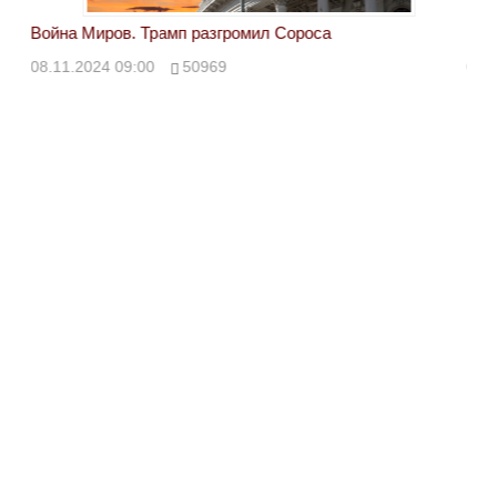
Война Миров. Трамп разгромил Сороса
Вой
08.11.2024 09:00
50969
08.