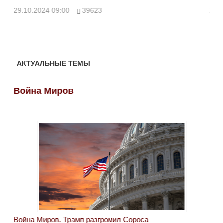
ми
29.10.2024 09:00
39623
28.
АКТУАЛЬНЫЕ ТЕМЫ
Война Миров
Во
Война Миров. Трамп разгромил Сороса
Вой