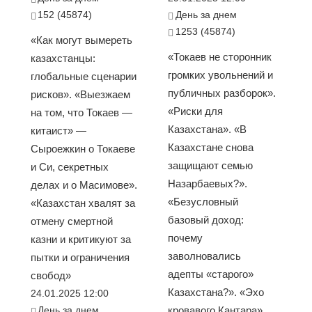
152 (45874)
День за днем
1253 (45874)
«Как могут вымереть
«Токаев не сторонник
казахстанцы:
громких увольнений и
глобальные сценарии
публичных разборок».
рисков». «Выезжаем
«Риски для
на том, что Токаев —
Казахстана». «В
китаист» —
Казахстане снова
Сыроежкин о Токаеве
защищают семью
и Си, секретных
Назарбаевых?».
делах и о Масимове».
«Безусловный
«Казахстан хвалят за
базовый доход:
отмену смертной
почему
казни и критикуют за
заволновались
пытки и ограничения
адепты «старого»
свобод»
Казахстана?». «Эхо
24.01.2025 12:00
День за днем
кровавого Кантара»