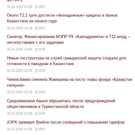
31.01.2025 13:30
1597
Около Т1,1 трлн достигли «безнадежные» кредиты в банках
Казахстана на начало года
31.01.2025 13:18
1557
Сенатор: Финансирование МЭПР РК «Казгидромета» в Т12 млрд –
несопоставимо с его задачами
31.01.2025 13:00
1634
Новые госструктуры из служб гражданской защиты создали для
готовности к паводкам в Казахстане
31.01.2025 12:40
1533
Чинкисбаева сменила Жамишева на посту главы фонда «Қазақстан
халқына»
31.01.2025 12:15
1624
Средневековая башня обрушилась после предупреждений
общественников в Туркестанской области
31.01.2025 12:05
1644
АЗРК проверит Beeline после сообщений о повышении тарифов
31.01.2025 11:35
1687