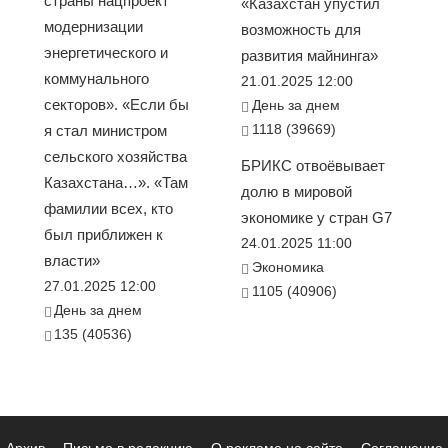
страны нацпроект
«Казахстан упустил
модернизации
возможность для
энергетического и
развития майнинга»
коммунального
21.01.2025 12:00
секторов». «Если бы
День за днем
1118 (39669)
я стал министром
сельского хозяйства
БРИКС отвоёвывает
Казахстана…». «Там
долю в мировой
фамилии всех, кто
экономике у стран G7
был приближен к
24.01.2025 11:00
власти»
Экономика
27.01.2025 12:00
1105 (40906)
День за днем
135 (40536)
Архив
Письмо в редакцию
О рекламе на сайте
Соглашение