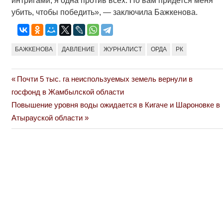
интригами, я одна против всех. Но вам придется меня
убить, чтобы победить», — заключила Бажкенова.
БАЖКЕНОВА
ДАВЛЕНИЕ
ЖУРНАЛИСТ
ОРДА
РК
Previous
Почти 5 тыс. га неиспользуемых земель вернули в
Навигация
Post:
госфонд в Жамбылской области
по
Next
Повышение уровня воды ожидается в Кигаче и Шароновке в
Post:
Атырауской области
записям