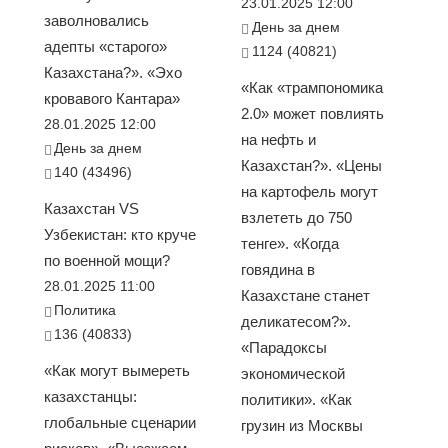
23.01.2025 12:00
заволновались
День за днем
адепты «старого»
1124 (40821)
Казахстана?». «Эхо
«Как «трампономика
кровавого Кантара»
2.0» может повлиять
28.01.2025 12:00
на нефть и
День за днем
Казахстан?». «Цены
140 (43496)
на картофель могут
Казахстан VS
взлететь до 750
Узбекистан: кто круче
тенге». «Когда
по военной мощи?
говядина в
28.01.2025 11:00
Казахстане станет
Политика
деликатесом?».
136 (40833)
«Парадоксы
«Как могут вымереть
экономической
казахстанцы:
политики». «Как
глобальные сценарии
грузин из Москвы