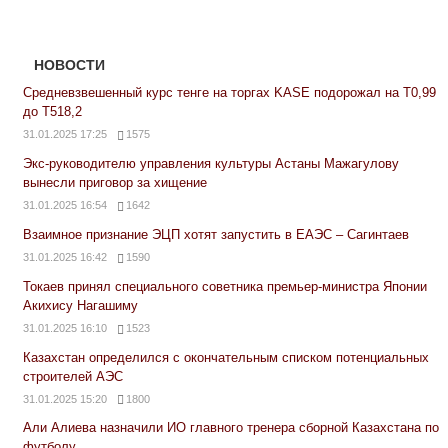
НОВОСТИ
Средневзвешенный курс тенге на торгах KASE подорожал на Т0,99
до Т518,2
31.01.2025 17:25
1575
Экс-руководителю управления культуры Астаны Мажагулову
вынесли приговор за хищение
31.01.2025 16:54
1642
Взаимное признание ЭЦП хотят запустить в ЕАЭС – Сагинтаев
31.01.2025 16:42
1590
Токаев принял специального советника премьер-министра Японии
Акихису Нагашиму
31.01.2025 16:10
1523
Казахстан определился с окончательным списком потенциальных
строителей АЭС
31.01.2025 15:20
1800
Али Алиева назначили ИО главного тренера сборной Казахстана по
футболу