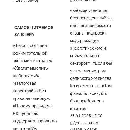
143 (43648)
«Кабмин утвердил
беспрецедентный за
годы независимости
САМОЕ ЧИТАЕМОЕ
страны нацпроект
ЗА ВЧЕРА
модернизации
«Токаев объявил
энергетического и
режим тотальной
коммунального
экономии в стране».
секторов». «Если бы
«Хватит мыслить
я стал министром
шаблонами!».
сельского хозяйства
«Налоговая
Казахстана…». «Там
перестройка без
фамилии всех, кто
права на ошибку».
был приближен к
«Почему президент
власти»
РК публично
27.01.2025 12:00
поддержал народного
День за днем
писателя?».
1128 (40536)