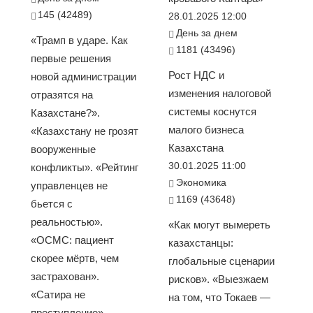
145 (42489)
28.01.2025 12:00
День за днем
«Трамп в ударе. Как
1181 (43496)
первые решения
Рост НДС и
новой администрации
изменения налоговой
отразятся на
системы коснутся
Казахстане?».
малого бизнеса
«Казахстану не грозят
Казахстана
вооруженные
30.01.2025 11:00
конфликты». «Рейтинг
Экономика
управленцев не
1169 (43648)
бьется с
реальностью».
«Как могут вымереть
«ОСМС: пациент
казахстанцы:
скорее мёртв, чем
глобальные сценарии
застрахован».
рисков». «Выезжаем
«Сатира не
на том, что Токаев —
преступление»