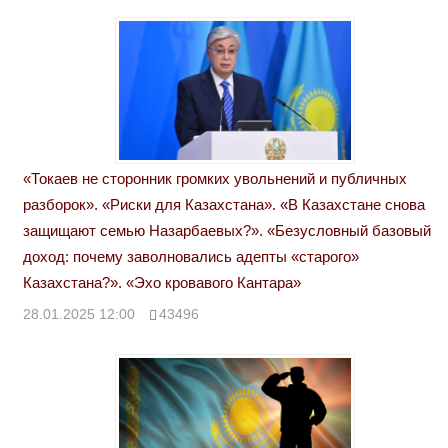
«Токаев не сторонник громких увольнений и публичных
разборок». «Риски для Казахстана». «В Казахстане снова
защищают семью Назарбаевых?». «Безусловный базовый
доход: почему заволновались адепты «старого»
Казахстана?». «Эхо кровавого Кантара»
28.01.2025 12:00
43496