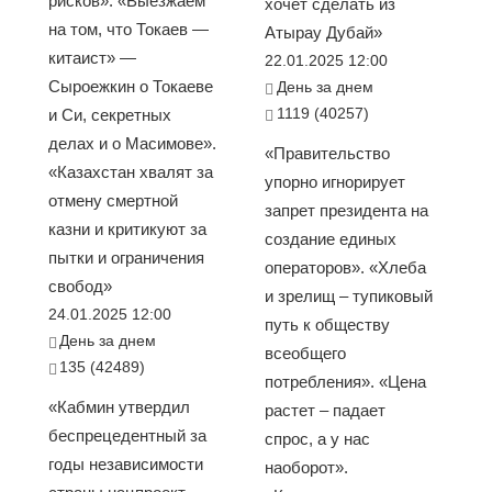
рисков». «Выезжаем
хочет сделать из
на том, что Токаев —
Атырау Дубай»
китаист» —
22.01.2025 12:00
Сыроежкин о Токаеве
День за днем
1119 (40257)
и Си, секретных
делах и о Масимове».
«Правительство
«Казахстан хвалят за
упорно игнорирует
отмену смертной
запрет президента на
казни и критикуют за
создание единых
пытки и ограничения
операторов». «Хлеба
свобод»
и зрелищ – тупиковый
24.01.2025 12:00
путь к обществу
День за днем
всеобщего
135 (42489)
потребления». «Цена
«Кабмин утвердил
растет – падает
беспрецедентный за
спрос, а у нас
годы независимости
наоборот».