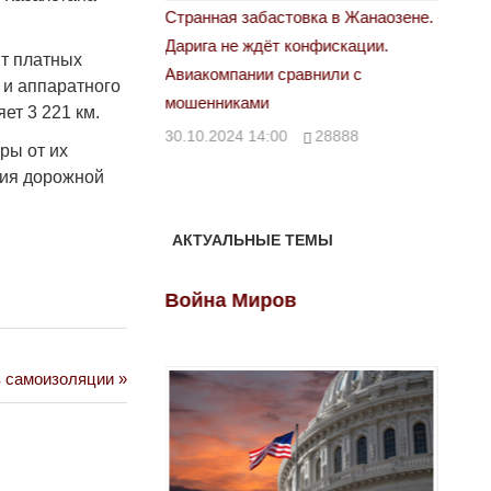
астовка в Жанаозене.
«Новый Казахстан не говорит всей
Лондон
т конфискации.
правды»
28.10.
нт платных
 сравнили с
29.10.2024 09:00
39623
 и аппаратного
ет 3 221 км.
00
28888
ры от их
ния дорожной
АКТУАЛЬНЫЕ ТЕМЫ
ов
Война Миров
Войн
в самоизоляции