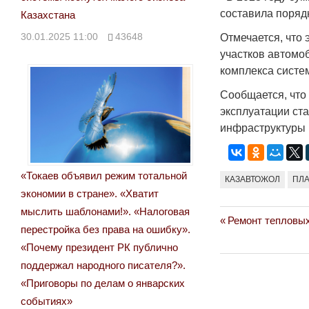
составила поряд
Казахстана
30.01.2025 11:00
43648
Отмечается, что
участков автомо
комплекса систе
Сообщается, что
эксплуатации ст
инфраструктуры 
«Токаев объявил режим тотальной
КАЗАВТОЖОЛ
ПЛ
экономии в стране». «Хватит
мыслить шаблонами!». «Налоговая
Previous
Ремонт тепловых
Навигация
перестройка без права на ошибку».
Post:
«Почему президент РК публично
по
поддержал народного писателя?».
записям
«Приговоры по делам о январских
событиях»