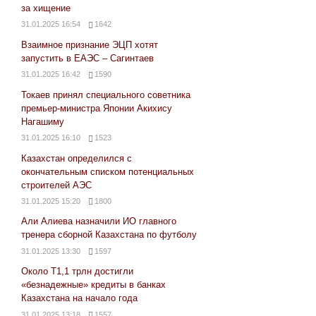
за хищение
31.01.2025 16:54
1642
Взаимное признание ЭЦП хотят
запустить в ЕАЭС – Сагинтаев
31.01.2025 16:42
1590
Токаев принял специального советника
премьер-министра Японии Акихису
Нагашиму
31.01.2025 16:10
1523
Казахстан определился с
окончательным списком потенциальных
строителей АЭС
31.01.2025 15:20
1800
Али Алиева назначили ИО главного
тренера сборной Казахстана по футболу
31.01.2025 13:30
1597
Около Т1,1 трлн достигли
«безнадежные» кредиты в банках
Казахстана на начало года
31.01.2025 13:18
1557