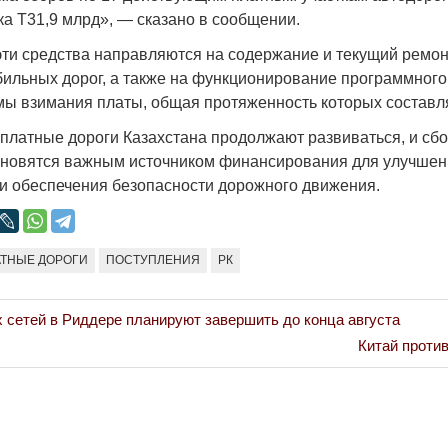
Народ выбрал свет
Странная заб
ка Т31,9 млрд», — сказано в сообщении.
Дарига не ждё
17.10.2024 17:00
29972
 эти средства направляются на содержание и текущий ремо
Авиакомпании
бильных дорог, а также на функционирование программного
мошенниками
мы взимания платы, общая протяженность которых составля
30.10.2024 14:
 платные дороги Казахстана продолжают развиваться, и сбо
ановятся важным источником финансирования для улучше
и обеспечения безопасности дорожного движения.
АТНЫЕ ДОРОГИ
ПОСТУПЛЕНИЯ
РК
Война Мир
 сетей в Риддере планируют завершить до конца августа
Next
Китай проти
Post: