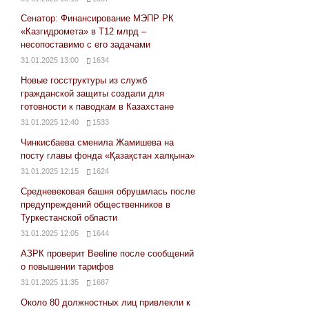
Сенатор: Финансирование МЭПР РК
«Казгидромета» в Т12 млрд –
несопоставимо с его задачами
31.01.2025 13:00
1634
Новые госструктуры из служб
гражданской защиты создали для
готовности к паводкам в Казахстане
31.01.2025 12:40
1533
Чинкисбаева сменила Жамишева на
посту главы фонда «Қазақстан халқына»
31.01.2025 12:15
1624
Средневековая башня обрушилась после
предупреждений общественников в
Туркестанской области
31.01.2025 12:05
1644
АЗРК проверит Beeline после сообщений
о повышении тарифов
31.01.2025 11:35
1687
Около 80 должностных лиц привлекли к