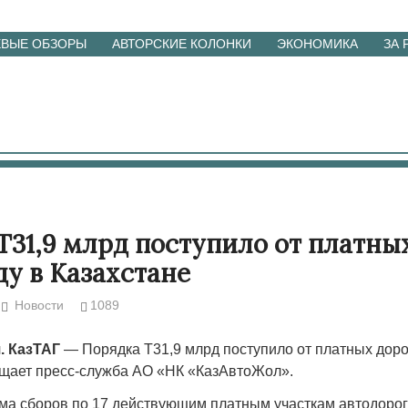
ЕВЫЕ ОБЗОРЫ
АВТОРСКИЕ КОЛОНКИ
ЭКОНОМИКА
ЗА
Т31,9 млрд поступило от платны
ду в Казахстане
Новости
1089
. КазТАГ
— Порядка Т31,9 млрд поступило от платных дорог
бщает пресс-служба АО «НК «КазАвтоЖол».
мма сборов по 17 действующим платным участкам автодорог