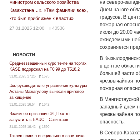
министром сельского хозяйства
на северо-западн
Днем на юге обл
Казахстана…». «Там фамилии всех,
градусов. В цент
кто был приближен к власти»
пожарная опаснос
27.01.2025 12:00
40536
июля до 20.00 ча
ожидаемыми неб
сохраняется пре
НОВОСТИ
В Кызылординско
Средневзвешенный курс тенге на торгах
в центре области
KASE подорожал на Т0,99 до Т518,2
большей части об
31.01.2025 17:25
1575
чрезвычайная по
Экс-руководителю управления культуры
пожарная опасно
Астаны Мажагулову вынесли приговор
за хищение
В Мангистауской 
31.01.2025 16:54
1642
западный днем н
Взаимное признание ЭЦП хотят
чрезвычайная по
запустить в ЕАЭС – Сагинтаев
опасность.
31.01.2025 16:42
1590
В Северо-Казахс
Токаев принял специального советника