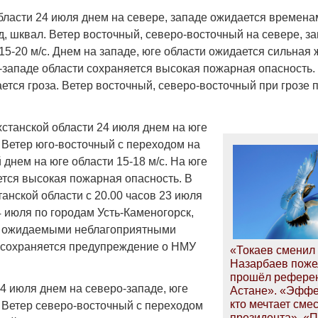
бласти 24 июля днем на севере, западе ожидается времен
ад, шквал. Ветер восточный, северо-восточный на севере, за
5-20 м/с. Днем на западе, юге области ожидается сильная 
-западе области сохраняется высокая пожарная опасность.
ется гроза. Ветер восточный, северо-восточный при грозе 
хстанской области 24 июля днем на юге
. Ветер юго-восточный с переходом на
днем на юге области 15-18 м/с. На юге
ется высокая пожарная опасность. В
анской области с 20.00 часов 23 июля
4 июля по городам Усть-Каменогорск,
с ожидаемыми неблагоприятными
 сохраняется предупреждение о НМУ
«Токаев сменил 
Назарбаев пожел
прошёл рефере
4 июля днем на северо-западе, юге
Астане». «Эффе
кто мечтает сме
. Ветер северо-восточный с переходом
президента». «