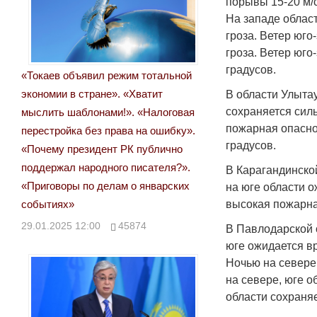
порывы 15-20 м/с
На западе облас
гроза. Ветер юго
гроза. Ветер юг
градусов.
«Токаев объявил режим тотальной
экономии в стране». «Хватит
В области Улытау
сохраняется силь
мыслить шаблонами!». «Налоговая
пожарная опасно
перестройка без права на ошибку».
градусов.
«Почему президент РК публично
поддержал народного писателя?».
В Карагандинской
«Приговоры по делам о январских
на юге области о
событиях»
высокая пожарна
29.01.2025 12:00
45874
В Павлодарской о
юге ожидается вр
Ночью на севере
на севере, юге об
области сохраня