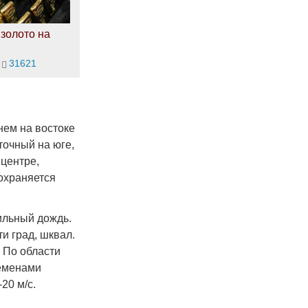
золото на
31621
нем на востоке
точный на юге,
 центре,
сохраняется
ильный дождь.
ти град, шквал.
. По области
ременами
20 м/с.