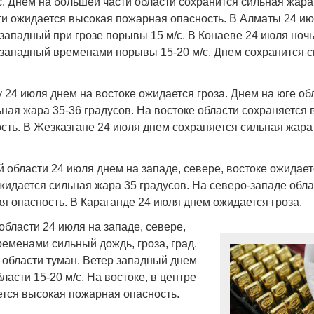
. Днем на большей части области сохранится сильная жара 
ти ожидается высокая пожарная опасность. В Алматы 24 и
-западный при грозе порывы 15 м/с. В Конаеве 24 июля ноч
о-западный временами порывы 15-20 м/с. Днем сохранится 
Война Мир
 24 июля днем на востоке ожидается гроза. Днем на юге об
ная жара 35-36 градусов. На востоке области сохраняется
сть. В Жезказгане 24 июля днем сохраняется сильная жара
 области 24 июля днем на западе, севере, востоке ожидает
жидается сильная жара 35 градусов. На северо-западе обл
я опасность. В Караганде 24 июля днем ожидается гроза.
бласти 24 июля на западе, севере,
еменами сильный дождь, гроза, град.
Война Миров.
 области туман. Ветер западный днем
Сороса
ласти 15-20 м/с. На востоке, в центре
08.11.2024 09:
ется высокая пожарная опасность.