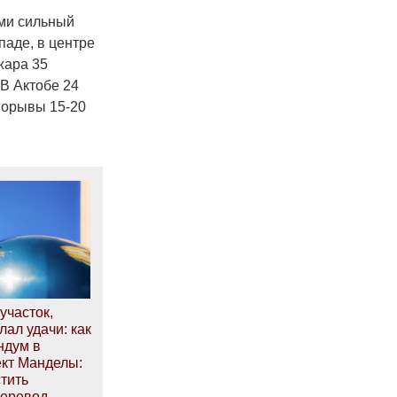
ами сильный
паде, в центре
жара 35
 В Актобе 24
порывы 15-20
участок,
ал удачи: как
ндум в
кт Манделы:
стить
Перевод