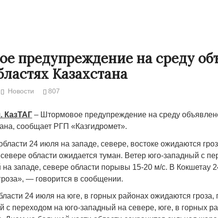
е предупреждение на среду об
областях Казахстана
Новости
807
. КазТАГ
– Штормовое предупреждение на среду объявлено
тана, сообщает РГП «Казгидромет».
бласти 24 июля на западе, севере, востоке ожидаются гроз
Народ выбрал свет
Странная заб
 севере области ожидается туман. Ветер юго-западный с п
Дарига не ждё
на западе, севере области порывы 15-20 м/с. В Кокшетау 2
17.10.2024 17:00
29972
гроза», — говорится в сообщении.
Авиакомпании
мошенниками
ласти 24 июля на юге, в горных районах ожидаются гроза, 
30.10.2024 14:
 с переходом на юго-западный на севере, юге, в горных р