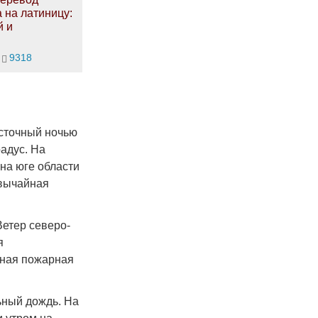
а на латиницу:
й и
9318
осточный ночью
радус. На
на юге области
звычайная
Ветер северо-
я
йная пожарная
ьный дождь. На