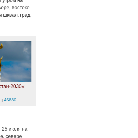
и утром на
вере, востоке
 шквал, град.
тан-2030»:
46880
, 25 июля на
е, севере