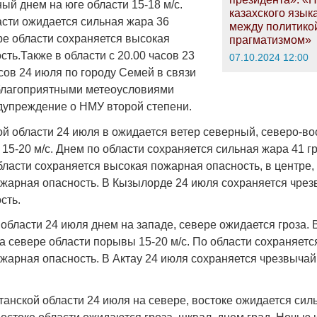
ый днем на юге области 15-18 м/с.
казахского язык
асти ожидается сильная жара 36
между политико
ре области сохраняется высокая
прагматизмом»
ть.Также в области с 20.00 часов 23
07.10.2024 12:00
сов 24 июля по городу Семей в связи
лагоприятными метеоусловиями
дупреждение о НМУ второй степени.
й области 24 июля в ожидается ветер северный, северо-в
 15-20 м/с. Днем по области сохраняется сильная жара 41 г
ласти сохраняется высокая пожарная опасность, в центре, 
жарная опасность. В Кызылорде 24 июля сохраняется чре
сть.
области 24 июля днем на западе, севере ожидается гроза. 
а севере области порывы 15-20 м/с. По области сохраняетс
жарная опасность. В Актау 24 июля сохраняется чрезвыча
танской области 24 июля на севере, востоке ожидается сил