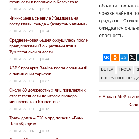
готовности к паводкам в Казахстане
области сохраня
31.01.2025 12:40
1533
чрезвычайная по
Чинкисбаева сменила Жамишева на
градусов. 25 ию
посту главы фонда «Қазақстан халқына»
ожидается сильн
31.01.2025 12:15
1624
опасность.
Средневековая башня обрушилась после
предупреждений общественников в
Туркестанской области
31.01.2025 12:05
1644
АЗРК проверит Beeline после сообщений
ВЕТЕР
ГРОЗА
о повышении тарифов
ШТОРМОВОЕ ПРЕД
31.01.2025 11:35
1687
Около 80 должностных лиц привлекли к
ответственности по итогам проверок
Previous
Ержан Мейрамов
Навигация
минпросвета в Казахстане
Post:
Next
Каза
по
31.01.2025 11:00
1612
Post:
Треть долга – Т20 млрд погасил «Банк
записям
ЦентрКредит»
31.01.2025 10:45
1673