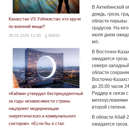
В Актюбинской о
дождь, гроза, гр
Казахстан VS Узбекистан: кто круче
области порывы 1
по военной мощи?
градусов. На юго
июля днем ожида
28.01.2025 11:00
40833
м/с.
В Восточно-Каза
ожидается гроза
северо-западный 
области сохраня
Восточно-Казахст
до 20.00 часов 2
Риддер в связи 
«Кабмин утвердил беспрецедентный
метеоусловиями
за годы независимости страны
второй степени.
нацпроект модернизации
энергетического и коммунального
В области Абай 2
секторов». «Если бы я стал
ожидается гроза