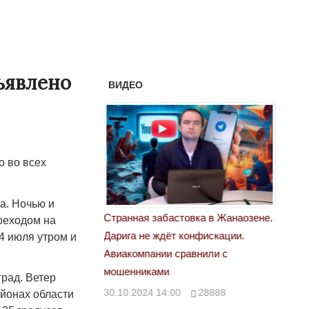
ъявлено
ВИДЕО
 во всех
а. Ночью и
астовка в Жанаозене.
«Новый Казахстан не говорит всей
Лондон
ереходом на
т конфискации.
правды»
4 июля утром и
28.10.
 сравнили с
29.10.2024 09:00
39623
град. Ветер
00
28888
айонах области