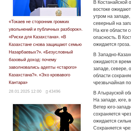
В Костанайской о
востоке ожидаютс
утром на западе,
«Токаев не сторонник громких
северный на запа
увольнений и публичных разборок».
На юге области 
«Риски для Казахстана». «В
опасность. В Кос
ожидается гроза.
Казахстане снова защищают семью
Назарбаевых?». «Безусловный
В Западно-Казахс
базовый доход: почему
ожидаются време
заволновались адепты «старого»
западе, севере, 
Казахстана?». «Эхо кровавого
области сохраняе
Кантара»
чрезвычайная по
28.01.2025 12:00
43496
В Атырауской об
На западе, юге, 
Ветер юго-западн
сохраняется чре
ожидается сильны
Сохраняется чре