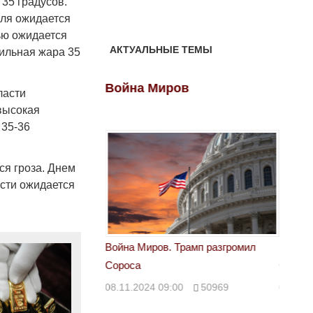
35 градусов.
юля ожидается
ью ожидается
АКТУАЛЬНЫЕ ТЕМЫ
сильная жара 35
ов
Война Миров
Войн
ласти
 высокая
 35-36
ся гроза. Днем
асти ожидается
 Трамп разгромил
Война Миров. Трамп разгромил
Война 
Сороса
Сорос
00
50969
08.11.2024 09:00
50969
08.11.