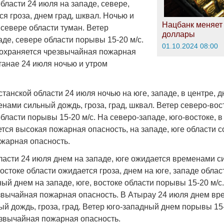
бласти 24 июля на западе, севере,
я гроза, днем град, шквал. Ночью и
Нацбанк меняет 
 севере области туман. Ветер
доллары
де, севере области порывы 15-20 м/с.
01.10.2024 08:00
сохраняется чрезвычайная пожарная
танае 24 июля ночью и утром
танской области 24 июля ночью на юге, западе, в центре, д
нами сильный дождь, гроза, град, шквал. Ветер северо-вос
области порывы 15-20 м/с. На северо-западе, юго-востоке, в
тся высокая пожарная опасность, на западе, юге области 
жарная опасность.
ласти 24 июля днем на западе, юге ожидается временами с
востоке области ожидается гроза, днем на юге, западе облас
ый днем на западе, юге, востоке области порывы 15-20 м/с
звычайная пожарная опасность. В Атырау 24 июля днем в
й дождь, гроза, град. Ветер юго-западный днем порывы 15-
звычайная пожарная опасность.