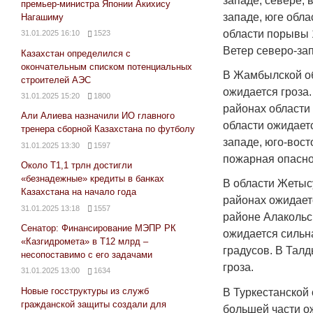
западе, севере, 
премьер-министра Японии Акихису
западе, юге обла
Нагашиму
области порывы 1
31.01.2025 16:10
1523
Ветер северо-за
Казахстан определился с
окончательным списком потенциальных
В Жамбылской об
строителей АЭС
ожидается гроза
31.01.2025 15:20
1800
районах области 
Али Алиева назначили ИО главного
области ожидает
тренера сборной Казахстана по футболу
западе, юго-вост
31.01.2025 13:30
1597
пожарная опасно
Около Т1,1 трлн достигли
«безнадежные» кредиты в банках
В области Жетысу
Казахстана на начало года
районах ожидаетс
31.01.2025 13:18
1557
районе Алакольс
Сенатор: Финансирование МЭПР РК
ожидается сильн
«Казгидромета» в Т12 млрд –
градусов. В Тал
несопоставимо с его задачами
гроза.
31.01.2025 13:00
1634
Новые госструктуры из служб
В Туркестанской 
гражданской защиты создали для
большей части ож