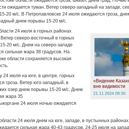
востоке области ожидаются гроза, шквал, днем град. Ночью 
сти ожидается туман. Ветер северо-западный на западе, се
5-20 м/с. В Петропавловске 24 июля ожидаются гроза, днем
падный днем порывы 15-20 м/с.
ласти 24 июля в горных районах
. Ветер северо-восточный в горных
15-20 м/с. Днем на северо-западе
ся сильная жара 38 градусов. На
оке области сохраняется высокая
сть.
 24 июля на юге, в центре, горных
«Видение Казахс
я гроза. Ветер юго-западный, в
вне видимости
ких озер днем порывы 15-20 м/с. Днем
21.11.2024 08:30
ая жара 35
дыкоргане 24 июля ночью ожидается
области 24 июля днем на юге, западе, в пустынных районах
идается сильная жара 40-43 градусов. 24-25 июля на запад