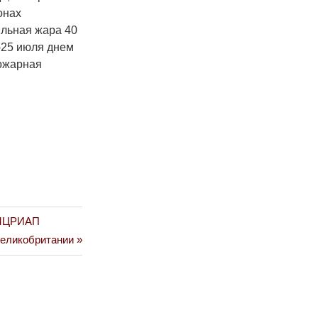
онах
ильная жара 40
-25 июля днем
пожарная
 МЦРИАП
Великобритании