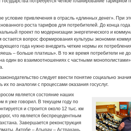
т государства потребуется четкое планирование тарифной 
е условие привлечения в отрасль «длинных денег». При эт
нованного роста тарифов для потребителей. До конца года
нальный проект по модернизации энергетического и коммун
Война Мир
м остается вопрос формирования культуры экономии комм
едующего года нужно внедрить четкие нормы их потреблени
яешь – больше платишь». В то же время потребители не д
 на один во взаимоотношениях с частными монополистами»
а.
в законодательство следует ввести понятие социально значи
 их по аналогии с процессами оказания госуслуг.
росом является состояние наших
ом я уже говорил. В текущем году по
Война Миров.
нтируется и строится около 12 тыс. км
Сороса
орог, что является беспрецедентным
08.11.2024 09:
ахстана. Завершается реконструкция
лматы, Актобе – Атырау – Астрахань,