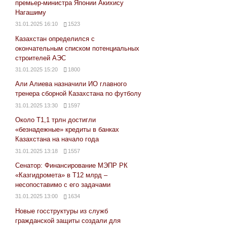
премьер-министра Японии Акихису
Нагашиму
31.01.2025 16:10
1523
Казахстан определился с
окончательным списком потенциальных
строителей АЭС
31.01.2025 15:20
1800
Али Алиева назначили ИО главного
тренера сборной Казахстана по футболу
31.01.2025 13:30
1597
Около Т1,1 трлн достигли
«безнадежные» кредиты в банках
Казахстана на начало года
31.01.2025 13:18
1557
Сенатор: Финансирование МЭПР РК
«Казгидромета» в Т12 млрд –
несопоставимо с его задачами
31.01.2025 13:00
1634
Новые госструктуры из служб
гражданской защиты создали для