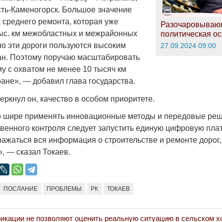
сть-Каменогорск. Большое значение
 среднего ремонта, которая уже
Разочаровываю
тыс. км межобластных и межрайонных
политическая ос
но эти дороги пользуются высоким
27.09.2024 09:00
ан. Поэтому поручаю масштабировать
у с охватом не менее 10 тысяч км
ране», — добавил глава государства.
еркнул он, качество в особом приоритете.
о шире применять инновационные методы и передовые реш
венного контроля следует запустить единую цифровую пла
ражаться вся информация о строительстве и ремонте дорог,
, — сказал Токаев.
ПОСЛАНИЕ
ПРОБЛЕМЫ
РК
ТОКАЕВ
икации не позволяют оценить реальную ситуацию в сельском х