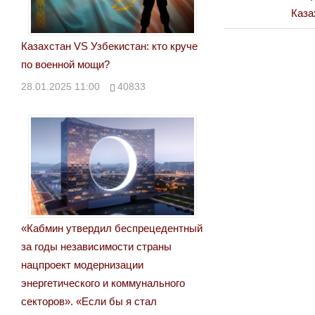
Post:
Next
Каза
по
Post:
Казахстан VS Узбекистан: кто круче
записям
по военной мощи?
28.01.2025 11:00
40833
«Кабмин утвердил беспрецедентный
за годы независимости страны
нацпроект модернизации
энергетического и коммунального
секторов». «Если бы я стал