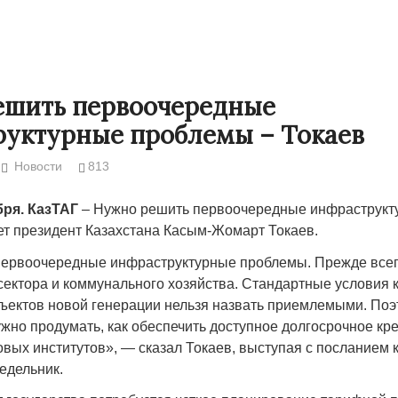
ешить первоочередные
уктурные проблемы – Токаев
Новости
813
бря. КазТАГ
– Нужно решить первоочередные инфраструкт
ет президент Казахстана Касым-Жомарт Токаев.
ервоочередные инфраструктурные проблемы. Прежде всего
Народ выбрал свет
Странная заб
 сектора и коммунального хозяйства. Стандартные условия
Дарига не ждё
бъектов новой генерации нельзя назвать приемлемыми. По
17.10.2024 17:00
29972
ужно продумать, как обеспечить доступное долгосрочное кр
Авиакомпании
вых институтов», — сказал Токаев, выступая с посланием 
мошенниками
едельник.
30.10.2024 14: