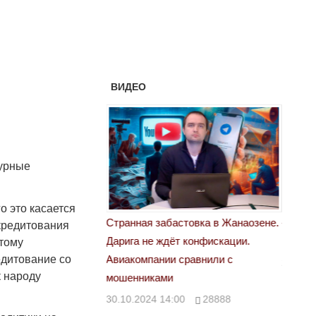
ВИДЕО
урные
 это касается
астовка в Жанаозене.
«Новый Казахстан не говорит всей
Лондон
 кредитования
т конфискации.
правды»
этому
28.10.
едитование со
 сравнили с
29.10.2024 09:00
39623
к народу
00
28888