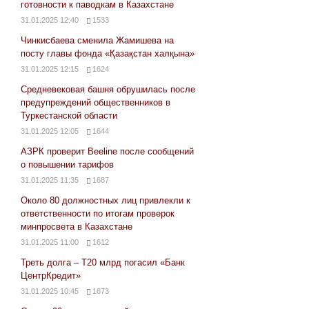
готовности к паводкам в Казахстане
31.01.2025 12:40
1533
Чинкисбаева сменила Жамишева на
посту главы фонда «Қазақстан халқына»
31.01.2025 12:15
1624
Средневековая башня обрушилась после
предупреждений общественников в
Туркестанской области
31.01.2025 12:05
1644
АЗРК проверит Beeline после сообщений
о повышении тарифов
31.01.2025 11:35
1687
Около 80 должностных лиц привлекли к
ответственности по итогам проверок
минпросвета в Казахстане
31.01.2025 11:00
1612
Треть долга – Т20 млрд погасил «Банк
ЦентрКредит»
31.01.2025 10:45
1673