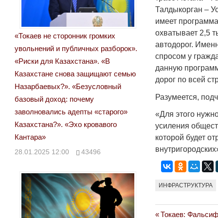
Талдыкорган – У
имеет программа
охватывает 2,5 
«Токаев не сторонник громких
автодорог. Имен
увольнений и публичных разборок».
спросом у гражд
«Риски для Казахстана». «В
данную программ
Казахстане снова защищают семью
дорог по всей ст
Назарбаевых?». «Безусловный
Разумеется, подч
базовый доход: почему
заволновались адепты «старого»
«Для этого нужн
Казахстана?». «Эхо кровавого
усиления общест
Кантара»
которой будет от
внутригородских»
28.01.2025 12:00
43496
ИНФРАСТРУКТУРА
Previous
Токаев: Фальсиф
Навигация