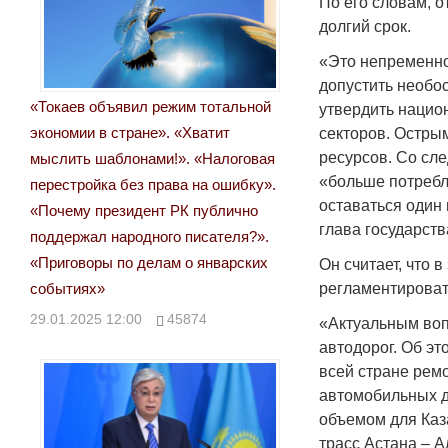
По его словам, о
долгий срок.
«Это непременно
допустить необос
«Токаев объявил режим тотальной
утвердить нацио
экономии в стране». «Хватит
секторов. Остры
ресурсов. Со сл
мыслить шаблонами!». «Налоговая
«больше потребл
перестройка без права на ошибку».
оставаться один
«Почему президент РК публично
глава государств
поддержал народного писателя?».
«Приговоры по делам о январских
Он считает, что 
событиях»
регламентировать
29.01.2025 12:00
45874
«Актуальным воп
автодорог. Об эт
всей стране ремо
автомобильных д
объемом для Каз
трасс Астана – А