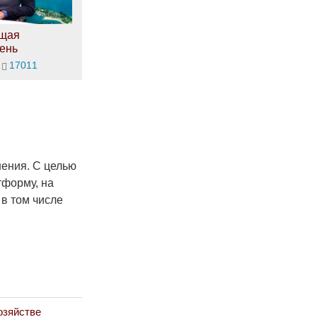
щая
ень
17011
ения. С целью
тформу, на
 в том числе
озяйстве