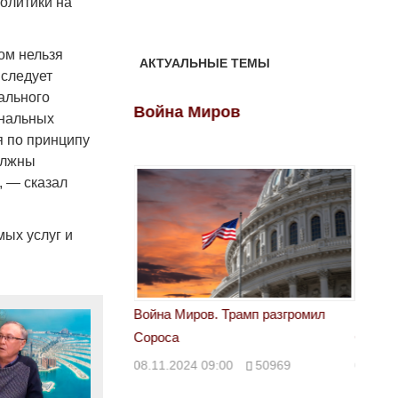
политики на
ом нельзя
АКТУАЛЬНЫЕ ТЕМЫ
 следует
ального
ов
Война Миров
Войн
унальных
я по принципу
олжны
, — сказал
мых услуг и
 Трамп разгромил
Война Миров. Трамп разгромил
Война 
Сороса
Сорос
00
50969
08.11.2024 09:00
50969
08.11.