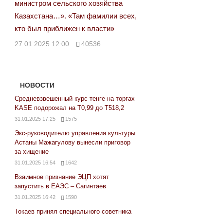
министром сельского хозяйства
Казахстана…». «Там фамилии всех,
кто был приближен к власти»
27.01.2025 12:00
40536
НОВОСТИ
Средневзвешенный курс тенге на торгах
KASE подорожал на Т0,99 до Т518,2
31.01.2025 17:25
1575
Экс-руководителю управления культуры
Астаны Мажагулову вынесли приговор
за хищение
31.01.2025 16:54
1642
Взаимное признание ЭЦП хотят
запустить в ЕАЭС – Сагинтаев
31.01.2025 16:42
1590
Токаев принял специального советника