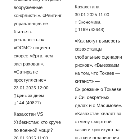
Казахстана
вооруженные
30.01.2025 11:00
конфликты». «Рейтинг
Экономика
управленцев не
1169 (43648)
бьется с
реальностью».
«Как могут вымереть
«ОСМС: пациент
казахстанцы:
скорее мёртв, чем
глобальные сценарии
застрахован».
рисков». «Выезжаем
«Сатира не
на том, что Токаев —
преступление»
китаист» —
23.01.2025 12:00
Сыроежкин о Токаеве
День за днем
и Си, секретных
144 (40821)
делах и о Масимове».
«Казахстан хвалят за
Казахстан VS
отмену смертной
Узбекистан: кто круче
казни и критикуют за
по военной мощи?
пытки и ограничения
28.01.2025 11:00