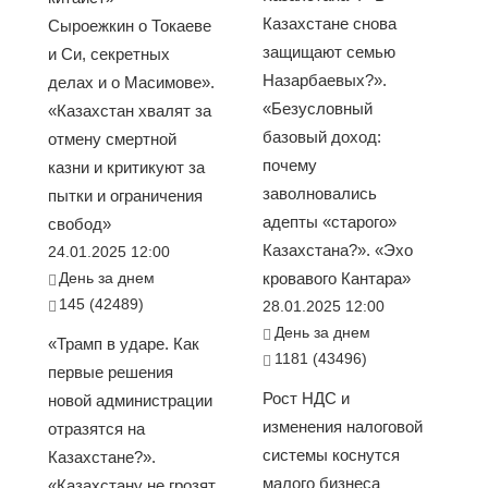
Казахстане снова
Сыроежкин о Токаеве
защищают семью
и Си, секретных
Назарбаевых?».
делах и о Масимове».
«Безусловный
«Казахстан хвалят за
базовый доход:
отмену смертной
почему
казни и критикуют за
заволновались
пытки и ограничения
адепты «старого»
свобод»
Казахстана?». «Эхо
24.01.2025 12:00
День за днем
кровавого Кантара»
145 (42489)
28.01.2025 12:00
День за днем
«Трамп в ударе. Как
1181 (43496)
первые решения
Рост НДС и
новой администрации
изменения налоговой
отразятся на
системы коснутся
Казахстане?».
малого бизнеса
«Казахстану не грозят