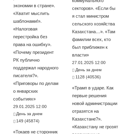
коммунального
экономии в стране».
секторов». «Если бы
«Хватит мыслить
я стал министром
шаблонами!».
сельского хозяйства
«Налоговая
Казахстана…». «Там
перестройка без
фамилии всех, кто
права на ошибку».
был приближен к
«Почему президент
власти»
РК публично
27.01.2025 12:00
поддержал народного
День за днем
писателя?».
1128 (40536)
«Приговоры по делам
«Трамп в ударе. Как
о январских
первые решения
событиях»
новой администрации
29.01.2025 12:00
отразятся на
День за днем
Казахстане?».
149 (45874)
«Казахстану не грозят
«Токаев не сторонник