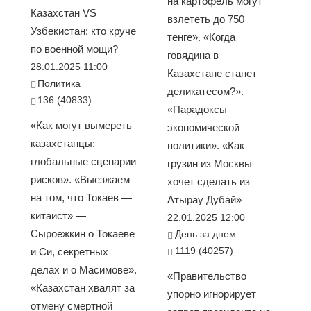
на картофель могут
Казахстан VS
взлететь до 750
Узбекистан: кто круче
тенге». «Когда
по военной мощи?
говядина в
28.01.2025 11:00
Казахстане станет
Политика
деликатесом?».
136 (40833)
«Парадоксы
«Как могут вымереть
экономической
казахстанцы:
политики». «Как
глобальные сценарии
грузин из Москвы
рисков». «Выезжаем
хочет сделать из
на том, что Токаев —
Атырау Дубай»
китаист» —
22.01.2025 12:00
Сыроежкин о Токаеве
День за днем
1119 (40257)
и Си, секретных
делах и о Масимове».
«Правительство
«Казахстан хвалят за
упорно игнорирует
отмену смертной