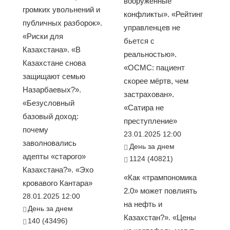
вооруженные
громких увольнений и
конфликты». «Рейтинг
публичных разборок».
управленцев не
«Риски для
бьется с
Казахстана». «В
реальностью».
Казахстане снова
«ОСМС: пациент
защищают семью
скорее мёртв, чем
Назарбаевых?».
застрахован».
«Безусловный
«Сатира не
базовый доход:
преступление»
почему
23.01.2025 12:00
заволновались
День за днем
адепты «старого»
1124 (40821)
Казахстана?». «Эхо
«Как «трампономика
кровавого Кантара»
2.0» может повлиять
28.01.2025 12:00
на нефть и
День за днем
Казахстан?». «Цены
140 (43496)