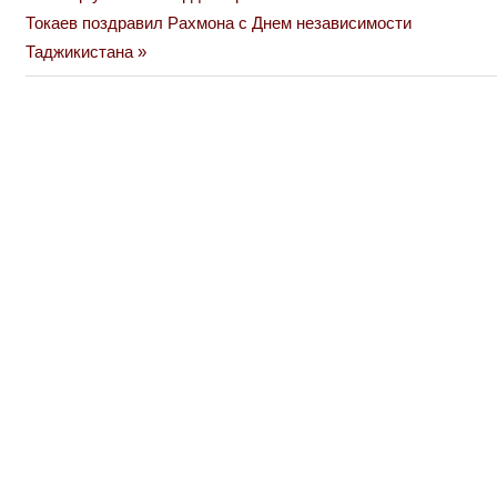
Навигация
Next
Post:
Токаев поздравил Рахмона с Днем независимости
по
Post:
Таджикистана
записям