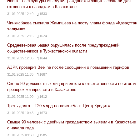
Новые госструктуры из служб гражданской защиты создали для
готовности к паводкам в Казахстане
31.01.2025 12:40
1533
Чинкисбаева сменила Жамишева на посту главы фонда «Қазақстан
халқына»
31.01.2025 12:15
1624
Средневековая башня обрушилась после предупреждений
общественников в Туркестанской области
31.01.2025 12:05
1644
АЗРК проверит Beeline после сообщений о повышении тарифов
31.01.2025 11:35
1687
Около 80 должностных лиц привлекли к ответственности по итогам
проверок минпросвета в Казахстане
31.01.2025 11:00
1612
Треть долга – Т20 млрд погасил «Банк ЦентрКредит»
31.01.2025 10:45
1673
Свыше 90 человек с двойным гражданством выявили в Казахстане
с начала года
31.01.2025 09:50
1585