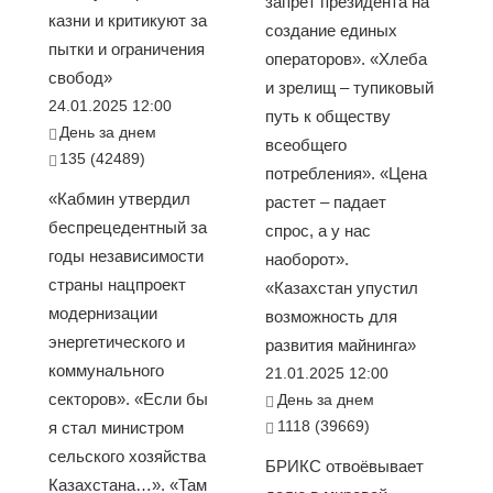
запрет президента на
казни и критикуют за
создание единых
пытки и ограничения
операторов». «Хлеба
свобод»
и зрелищ – тупиковый
24.01.2025 12:00
путь к обществу
День за днем
всеобщего
135 (42489)
потребления». «Цена
«Кабмин утвердил
растет – падает
беспрецедентный за
спрос, а у нас
годы независимости
наоборот».
страны нацпроект
«Казахстан упустил
модернизации
возможность для
энергетического и
развития майнинга»
коммунального
21.01.2025 12:00
секторов». «Если бы
День за днем
1118 (39669)
я стал министром
сельского хозяйства
БРИКС отвоёвывает
Казахстана…». «Там