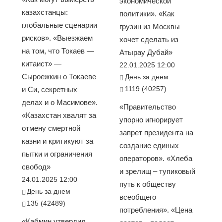
экономической
казахстанцы:
политики». «Как
глобальные сценарии
грузин из Москвы
рисков». «Выезжаем
хочет сделать из
на том, что Токаев —
Атырау Дубай»
китаист» —
22.01.2025 12:00
Сыроежкин о Токаеве
День за днем
1119 (40257)
и Си, секретных
делах и о Масимове».
«Правительство
«Казахстан хвалят за
упорно игнорирует
отмену смертной
запрет президента на
казни и критикуют за
создание единых
пытки и ограничения
операторов». «Хлеба
свобод»
и зрелищ – тупиковый
24.01.2025 12:00
путь к обществу
День за днем
всеобщего
135 (42489)
потребления». «Цена
«Кабмин утвердил