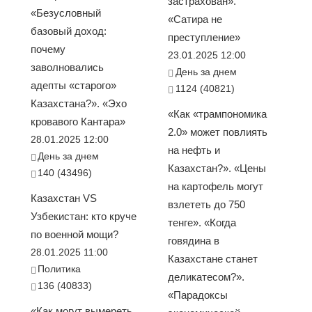
застрахован».
«Безусловный
«Сатира не
базовый доход:
преступление»
почему
23.01.2025 12:00
заволновались
День за днем
адепты «старого»
1124 (40821)
Казахстана?». «Эхо
«Как «трампономика
кровавого Кантара»
2.0» может повлиять
28.01.2025 12:00
на нефть и
День за днем
Казахстан?». «Цены
140 (43496)
на картофель могут
Казахстан VS
взлететь до 750
Узбекистан: кто круче
тенге». «Когда
по военной мощи?
говядина в
28.01.2025 11:00
Казахстане станет
Политика
деликатесом?».
136 (40833)
«Парадоксы
«Как могут вымереть