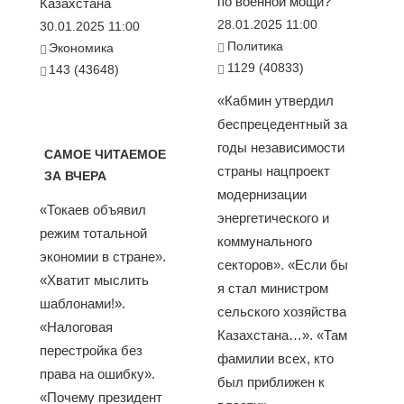
по военной мощи?
Казахстана
28.01.2025 11:00
30.01.2025 11:00
Политика
Экономика
1129 (40833)
143 (43648)
«Кабмин утвердил
беспрецедентный за
годы независимости
САМОЕ ЧИТАЕМОЕ
страны нацпроект
ЗА ВЧЕРА
модернизации
«Токаев объявил
энергетического и
режим тотальной
коммунального
экономии в стране».
секторов». «Если бы
«Хватит мыслить
я стал министром
шаблонами!».
сельского хозяйства
«Налоговая
Казахстана…». «Там
перестройка без
фамилии всех, кто
права на ошибку».
был приближен к
«Почему президент