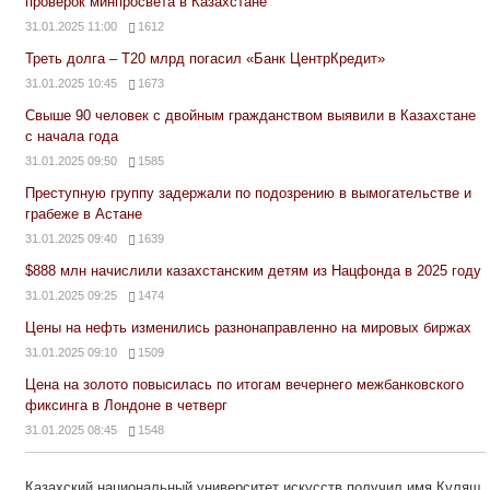
проверок минпросвета в Казахстане
31.01.2025 11:00
1612
Треть долга – Т20 млрд погасил «Банк ЦентрКредит»
31.01.2025 10:45
1673
Свыше 90 человек с двойным гражданством выявили в Казахстане
с начала года
31.01.2025 09:50
1585
Преступную группу задержали по подозрению в вымогательстве и
грабеже в Астане
31.01.2025 09:40
1639
$888 млн начислили казахстанским детям из Нацфонда в 2025 году
31.01.2025 09:25
1474
Цены на нефть изменились разнонаправленно на мировых биржах
31.01.2025 09:10
1509
Цена на золото повысилась по итогам вечернего межбанковского
фиксинга в Лондоне в четверг
31.01.2025 08:45
1548
Казахский национальный университет искусств получил имя Куляш