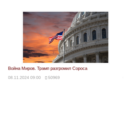
Война Миров. Трамп разгромил Сороса
Вой
08.11.2024 09:00
50969
08.