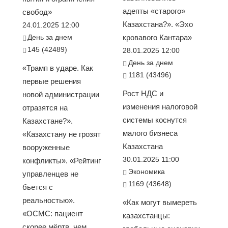
адепты «старого»
свобод»
Казахстана?». «Эхо
24.01.2025 12:00
День за днем
кровавого Кантара»
145 (42489)
28.01.2025 12:00
День за днем
«Трамп в ударе. Как
1181 (43496)
первые решения
Рост НДС и
новой администрации
изменения налоговой
отразятся на
системы коснутся
Казахстане?».
малого бизнеса
«Казахстану не грозят
Казахстана
вооруженные
30.01.2025 11:00
конфликты». «Рейтинг
Экономика
управленцев не
1169 (43648)
бьется с
реальностью».
«Как могут вымереть
«ОСМС: пациент
казахстанцы:
скорее мёртв, чем