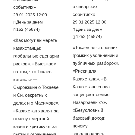
о январских
событиях»
событиях»
29.01.2025 12:00
День за днем
29.01.2025 12:00
152 (45874)
День за днем
1253 (45874)
«Как могут вымереть
«Токаев не сторонник
казахстанцы:
громких увольнений и
глобальные сценарии
публичных разборок».
рисков». «Выезжаем
«Риски для
на том, что Токаев —
Казахстана». «В
китаист» —
Казахстане снова
Сыроежкин о Токаеве
защищают семью
и Си, секретных
Назарбаевых?».
делах и о Масимове».
«Безусловный
«Казахстан хвалят за
базовый доход:
отмену смертной
почему
казни и критикуют за
заволновались
пытки и ограничения