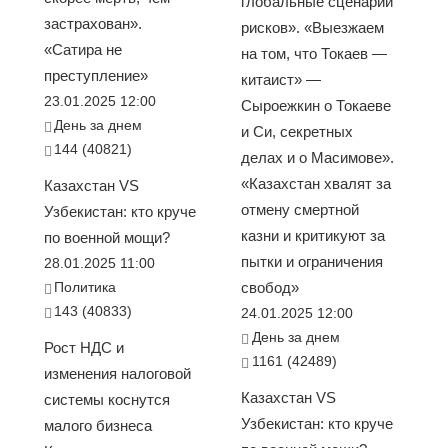
глобальные сценарии
застрахован».
рисков». «Выезжаем
«Сатира не
на том, что Токаев —
преступление»
китаист» —
23.01.2025 12:00
Сыроежкин о Токаеве
День за днем
и Си, секретных
144 (40821)
делах и о Масимове».
«Казахстан хвалят за
Казахстан VS
отмену смертной
Узбекистан: кто круче
казни и критикуют за
по военной мощи?
пытки и ограничения
28.01.2025 11:00
Политика
свобод»
143 (40833)
24.01.2025 12:00
День за днем
Рост НДС и
1161 (42489)
изменения налоговой
Казахстан VS
системы коснутся
Узбекистан: кто круче
малого бизнеса