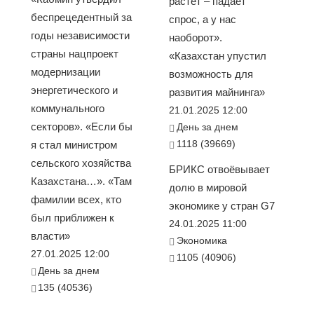
растет – падает
беспрецедентный за
спрос, а у нас
годы независимости
наоборот».
страны нацпроект
«Казахстан упустил
модернизации
возможность для
энергетического и
развития майнинга»
коммунального
21.01.2025 12:00
секторов». «Если бы
День за днем
1118 (39669)
я стал министром
сельского хозяйства
БРИКС отвоёвывает
Казахстана…». «Там
долю в мировой
фамилии всех, кто
экономике у стран G7
был приближен к
24.01.2025 11:00
власти»
Экономика
27.01.2025 12:00
1105 (40906)
День за днем
135 (40536)