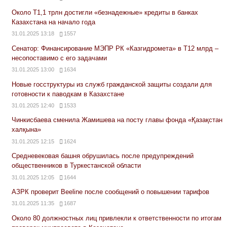
Около Т1,1 трлн достигли «безнадежные» кредиты в банках
Казахстана на начало года
31.01.2025 13:18
1557
Сенатор: Финансирование МЭПР РК «Казгидромета» в Т12 млрд –
несопоставимо с его задачами
31.01.2025 13:00
1634
Новые госструктуры из служб гражданской защиты создали для
готовности к паводкам в Казахстане
31.01.2025 12:40
1533
Чинкисбаева сменила Жамишева на посту главы фонда «Қазақстан
халқына»
31.01.2025 12:15
1624
Средневековая башня обрушилась после предупреждений
общественников в Туркестанской области
31.01.2025 12:05
1644
АЗРК проверит Beeline после сообщений о повышении тарифов
31.01.2025 11:35
1687
Около 80 должностных лиц привлекли к ответственности по итогам