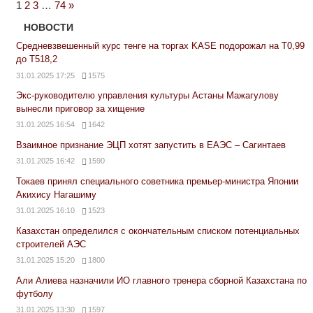
Next
1
2
3
…
74
»
Posts
НОВОСТИ
Средневзвешенный курс тенге на торгах KASE подорожал на Т0,99
до Т518,2
31.01.2025 17:25
1575
Экс-руководителю управления культуры Астаны Мажагулову
вынесли приговор за хищение
31.01.2025 16:54
1642
Взаимное признание ЭЦП хотят запустить в ЕАЭС – Сагинтаев
31.01.2025 16:42
1590
Токаев принял специального советника премьер-министра Японии
Акихису Нагашиму
31.01.2025 16:10
1523
Казахстан определился с окончательным списком потенциальных
строителей АЭС
31.01.2025 15:20
1800
Али Алиева назначили ИО главного тренера сборной Казахстана по
футболу
31.01.2025 13:30
1597