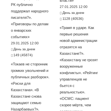
власти»
РК публично
27.01.2025 12:00
поддержал народного
День за днем
писателя?».
1128 (40536)
«Приговоры по делам
«Трамп в ударе. Как
о январских
первые решения
событиях»
новой администрации
29.01.2025 12:00
отразятся на
День за днем
Казахстане?».
149 (45874)
«Казахстану не грозят
«Токаев не сторонник
вооруженные
громких увольнений и
конфликты». «Рейтинг
публичных разборок».
управленцев не
«Риски для
бьется с
Казахстана». «В
реальностью».
Казахстане снова
«ОСМС: пациент
защищают семью
скорее мёртв, чем
Назарбаевых?».