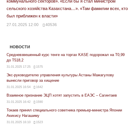
коммунального секторов». «Если бы я стал министром
сельского хозяйства Казахстана…». «Там фамилии всех, кто
был приближен к власти»
27.01.2025 12:00
40536
НОВОСТИ
Средневзвешенный курс тенге на торгах KASE подорожал на Т0,99
до Т518,2
31.01.2025 17:25
1575
Экс-руководителю управления культуры Астаны Мажагулову
вынесли приговор за хищение
31.01.2025 16:54
1642
Взаимное признание ЭЦП хотят запустить в ЕАЭС – Сагинтаев
31.01.2025 16:42
1590
Токаев принял специального советника премьер-министра Японии
Акихису Нагашиму
31.01.2025 16:10
1523