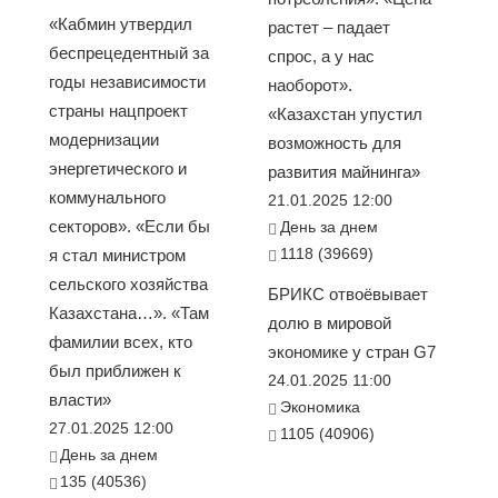
«Кабмин утвердил
растет – падает
беспрецедентный за
спрос, а у нас
годы независимости
наоборот».
страны нацпроект
«Казахстан упустил
модернизации
возможность для
энергетического и
развития майнинга»
коммунального
21.01.2025 12:00
секторов». «Если бы
День за днем
1118 (39669)
я стал министром
сельского хозяйства
БРИКС отвоёвывает
Казахстана…». «Там
долю в мировой
фамилии всех, кто
экономике у стран G7
был приближен к
24.01.2025 11:00
власти»
Экономика
27.01.2025 12:00
1105 (40906)
День за днем
135 (40536)