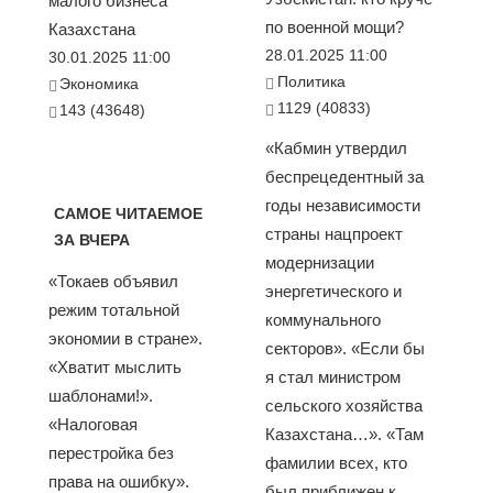
малого бизнеса
по военной мощи?
Казахстана
28.01.2025 11:00
30.01.2025 11:00
Политика
Экономика
1129 (40833)
143 (43648)
«Кабмин утвердил
беспрецедентный за
годы независимости
САМОЕ ЧИТАЕМОЕ
страны нацпроект
ЗА ВЧЕРА
модернизации
«Токаев объявил
энергетического и
режим тотальной
коммунального
экономии в стране».
секторов». «Если бы
«Хватит мыслить
я стал министром
шаблонами!».
сельского хозяйства
«Налоговая
Казахстана…». «Там
перестройка без
фамилии всех, кто
права на ошибку».
был приближен к