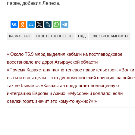
парке, добавил Лепеха.
КАЗАХСТАН
ОТВЕТСТВЕННОСТЬ
ПДД
ЭЛЕКТРОСАМОКАТЫ
Previous
Около Т5,9 млрд выделил кабмин на постпаводковое
Навигация
Post:
восстановление дорог Атырауской области
по
Next
«Почему Казахстану нужно теневое правительство». «Волки
Post:
сыты и овцы целы – это дипломатический принцип, на войне
записям
так не бывает». «Казахстан предлагает полноценную
интеграцию Европы и Азии». «Мусорный коллапс: если
свалки горят, значит это кому-то нужно?»