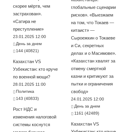
скорее мёртв, чем
глобальные сценарии
застрахован».
рисков». «Выезжаем
«Сатира не
на том, что Токаев —
преступление»
китаист» —
23.01.2025 12:00
Сыроежкин о Токаеве
День за днем
и Си, секретных
144 (40821)
делах и о Масимове».
«Казахстан хвалят за
Казахстан VS
отмену смертной
Узбекистан: кто круче
казни и критикуют за
по военной мощи?
пытки и ограничения
28.01.2025 11:00
Политика
свобод»
143 (40833)
24.01.2025 12:00
День за днем
Рост НДС и
1161 (42489)
изменения налоговой
Казахстан VS
системы коснутся
Узбекистан: кто круче