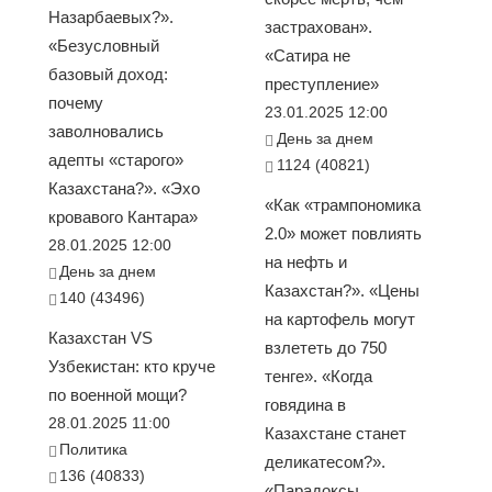
Назарбаевых?».
застрахован».
«Безусловный
«Сатира не
базовый доход:
преступление»
почему
23.01.2025 12:00
заволновались
День за днем
адепты «старого»
1124 (40821)
Казахстана?». «Эхо
«Как «трампономика
кровавого Кантара»
2.0» может повлиять
28.01.2025 12:00
на нефть и
День за днем
Казахстан?». «Цены
140 (43496)
на картофель могут
Казахстан VS
взлететь до 750
Узбекистан: кто круче
тенге». «Когда
по военной мощи?
говядина в
28.01.2025 11:00
Казахстане станет
Политика
деликатесом?».
136 (40833)
«Парадоксы