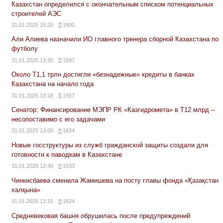
Казахстан определился с окончательным списком потенциальных
строителей АЭС
31.01.2025 15:20
1800
Али Алиева назначили ИО главного тренера сборной Казахстана по
футболу
31.01.2025 13:30
1597
Около Т1,1 трлн достигли «безнадежные» кредиты в банках
Казахстана на начало года
31.01.2025 13:18
1557
Сенатор: Финансирование МЭПР РК «Казгидромета» в Т12 млрд –
несопоставимо с его задачами
31.01.2025 13:00
1634
Новые госструктуры из служб гражданской защиты создали для
готовности к паводкам в Казахстане
31.01.2025 12:40
1533
Чинкисбаева сменила Жамишева на посту главы фонда «Қазақстан
халқына»
31.01.2025 12:15
1624
Средневековая башня обрушилась после предупреждений