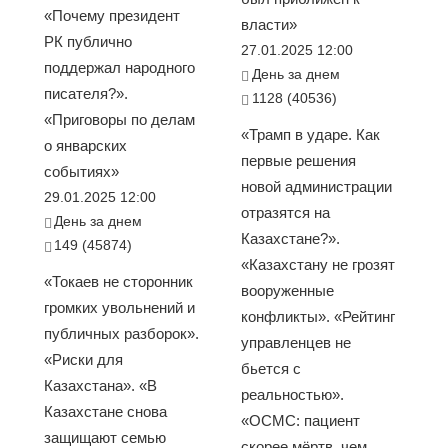
«Почему президент
власти»
РК публично
27.01.2025 12:00
поддержал народного
День за днем
писателя?».
1128 (40536)
«Приговоры по делам
«Трамп в ударе. Как
о январских
первые решения
событиях»
новой администрации
29.01.2025 12:00
отразятся на
День за днем
Казахстане?».
149 (45874)
«Казахстану не грозят
«Токаев не сторонник
вооруженные
громких увольнений и
конфликты». «Рейтинг
публичных разборок».
управленцев не
«Риски для
бьется с
Казахстана». «В
реальностью».
Казахстане снова
«ОСМС: пациент
защищают семью
скорее мёртв, чем