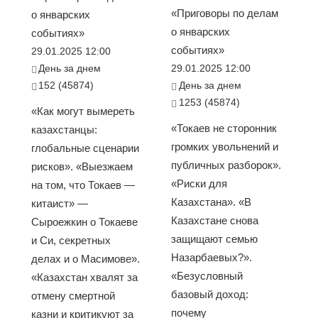
«Приговоры по делам
о январских
о январских
событиях»
событиях»
29.01.2025 12:00
День за днем
29.01.2025 12:00
152 (45874)
День за днем
1253 (45874)
«Как могут вымереть
«Токаев не сторонник
казахстанцы:
громких увольнений и
глобальные сценарии
публичных разборок».
рисков». «Выезжаем
«Риски для
на том, что Токаев —
Казахстана». «В
китаист» —
Казахстане снова
Сыроежкин о Токаеве
защищают семью
и Си, секретных
Назарбаевых?».
делах и о Масимове».
«Безусловный
«Казахстан хвалят за
базовый доход:
отмену смертной
почему
казни и критикуют за