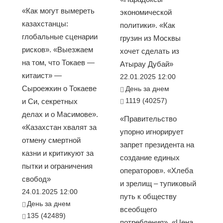
«Как могут вымереть
экономической
казахстанцы:
политики». «Как
глобальные сценарии
грузин из Москвы
рисков». «Выезжаем
хочет сделать из
на том, что Токаев —
Атырау Дубай»
китаист» —
22.01.2025 12:00
Сыроежкин о Токаеве
День за днем
1119 (40257)
и Си, секретных
делах и о Масимове».
«Правительство
«Казахстан хвалят за
упорно игнорирует
отмену смертной
запрет президента на
казни и критикуют за
создание единых
пытки и ограничения
операторов». «Хлеба
свобод»
и зрелищ – тупиковый
24.01.2025 12:00
путь к обществу
День за днем
всеобщего
135 (42489)
потребления». «Цена