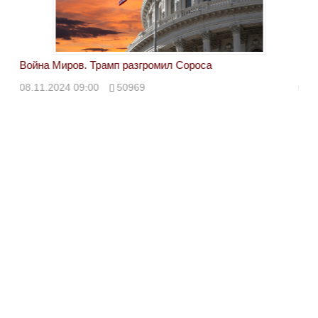
Война Миров. Трамп разгромил Сороса
Вой
08.11.2024 09:00
50969
08.