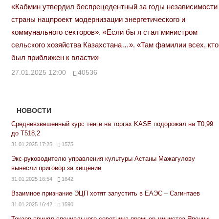
«Кабмин утвердил беспрецедентный за годы независимости
страны нацпроект модернизации энергетического и
коммунального секторов». «Если бы я стал министром
сельского хозяйства Казахстана…». «Там фамилии всех, кто
был приближен к власти»
27.01.2025 12:00
40536
НОВОСТИ
Средневзвешенный курс тенге на торгах KASE подорожал на Т0,99
до Т518,2
31.01.2025 17:25
1575
Экс-руководителю управления культуры Астаны Мажагулову
вынесли приговор за хищение
31.01.2025 16:54
1642
Взаимное признание ЭЦП хотят запустить в ЕАЭС – Сагинтаев
31.01.2025 16:42
1590
Токаев принял специального советника премьер-министра Японии