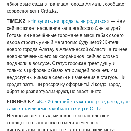
яблоневые сады в границах города Алматы, сообщает
корреспондент Orda.kz.
TIME
.
KZ
. «
Ни купить, ни продать, ни родиться
» — Чем
сейчас живёт население капшагайского Сингапура?
Готовы ли наречённые горожане в масштабах своего
двора строить умный мегаполис будущего? Жители
нового города Алатау в Алматинской области, а точнее
новоиспеченных его микрорайонов, сейчас словно
подвисли в воздухе. Статус горожан греет душу, и
только: в цифровых базах этих людей пока нет. Им
недоступны никакие сделки и изменения в статусе. Ни
кредит взять, ни рассрочку оформить! И когда народ
обратно развиртуализируют, не знает никто.
FORBES
.
KZ
. «
Как 26-летний казахстанец создал одну из
самых скачиваемых мобильных игр в СНГ
» —
Несколько лет назад мировое технологическое
сообщество заговорило о метавселенных –
виртуальном пространстве, в котором люди могут