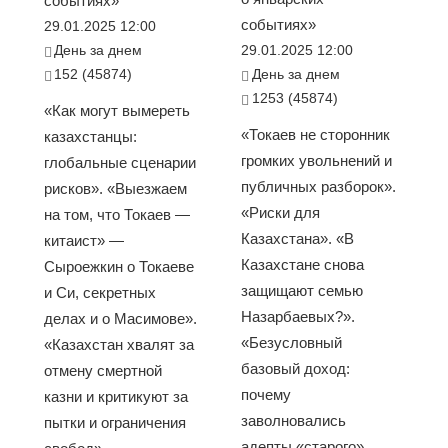
событиях»
событиях»
29.01.2025 12:00
День за днем
29.01.2025 12:00
152 (45874)
День за днем
1253 (45874)
«Как могут вымереть
«Токаев не сторонник
казахстанцы:
громких увольнений и
глобальные сценарии
публичных разборок».
рисков». «Выезжаем
«Риски для
на том, что Токаев —
Казахстана». «В
китаист» —
Казахстане снова
Сыроежкин о Токаеве
защищают семью
и Си, секретных
Назарбаевых?».
делах и о Масимове».
«Безусловный
«Казахстан хвалят за
базовый доход:
отмену смертной
почему
казни и критикуют за
заволновались
пытки и ограничения
адепты «старого»