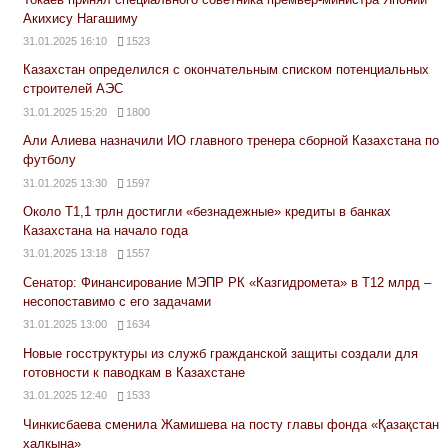
Акихису Нагашиму
31.01.2025 16:10
1523
Казахстан определился с окончательным списком потенциальных
строителей АЭС
31.01.2025 15:20
1800
Али Алиева назначили ИО главного тренера сборной Казахстана по
футболу
31.01.2025 13:30
1597
Около Т1,1 трлн достигли «безнадежные» кредиты в банках
Казахстана на начало года
31.01.2025 13:18
1557
Сенатор: Финансирование МЭПР РК «Казгидромета» в Т12 млрд –
несопоставимо с его задачами
31.01.2025 13:00
1634
Новые госструктуры из служб гражданской защиты создали для
готовности к паводкам в Казахстане
31.01.2025 12:40
1533
Чинкисбаева сменила Жамишева на посту главы фонда «Қазақстан
халқына»