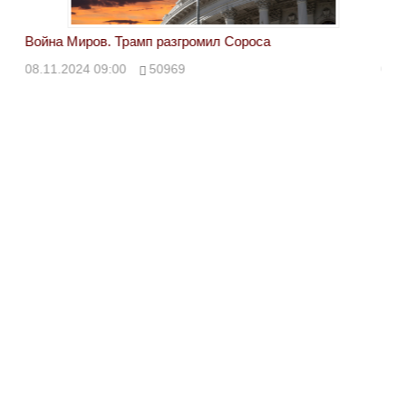
Война Миров. Трамп разгромил Сороса
Вой
08.11.2024 09:00
50969
08.