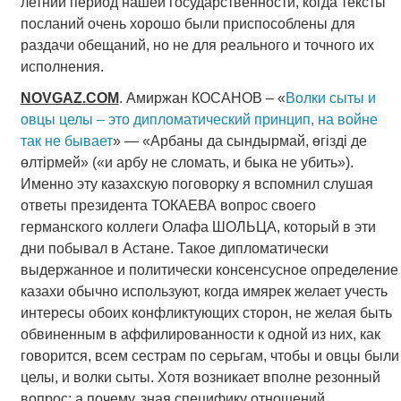
летний период нашей государственности, когда тексты
посланий очень хорошо были приспособлены для
раздачи обещаний, но не для реального и точного их
исполнения.
NOVGAZ
.
COM
. Амиржан КОСАНОВ – «
Волки сыты и
овцы целы – это дипломатический принцип, на войне
так не бывает
» — «Арбаны да сындырмай, өгізді де
өлтірмей» («и арбу не сломать, и быка не убить»).
Именно эту казахскую поговорку я вспомнил слушая
ответы президента ТОКАЕВА вопрос своего
германского коллеги Олафа ШОЛЬЦА, который в эти
дни побывал в Астане. Такое дипломатически
выдержанное и политически консенсусное определение
казахи обычно используют, когда имярек желает учесть
интересы обоих конфликтующих сторон, не желая быть
обвиненным в аффилированности к одной из них, как
говорится, всем сестрам по серьгам, чтобы и овцы были
целы, и волки сыты. Хотя возникает вполне резонный
вопрос: а почему, зная специфику отношений