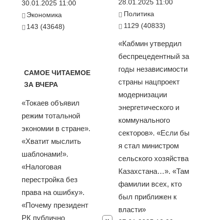
28.01.2025 11:00
30.01.2025 11:00
Политика
Экономика
1129 (40833)
143 (43648)
«Кабмин утвердил
беспрецедентный за
годы независимости
САМОЕ ЧИТАЕМОЕ
страны нацпроект
ЗА ВЧЕРА
модернизации
«Токаев объявил
энергетического и
режим тотальной
коммунального
экономии в стране».
секторов». «Если бы
«Хватит мыслить
я стал министром
шаблонами!».
сельского хозяйства
«Налоговая
Казахстана…». «Там
перестройка без
фамилии всех, кто
права на ошибку».
был приближен к
«Почему президент
власти»
РК публично