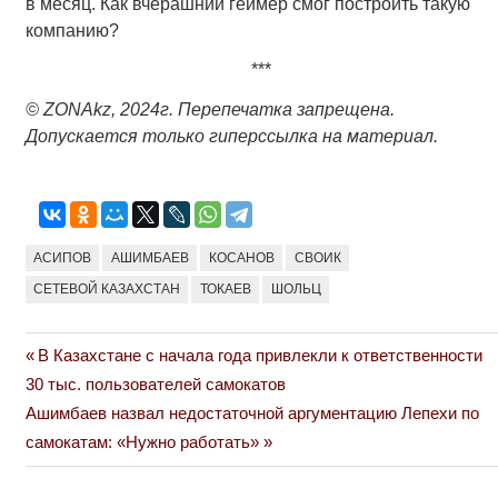
в месяц. Как вчерашний геймер смог построить такую
компанию?
***
©
ZONAkz
, 2024г. Перепечатка запрещена.
Допускается только гиперссылка на материал.
АСИПОВ
АШИМБАЕВ
КОСАНОВ
СВОИК
СЕТЕВОЙ КАЗАХСТАН
ТОКАЕВ
ШОЛЬЦ
Previous
В Казахстане с начала года привлекли к ответственности
Навигация
Post:
30 тыс. пользователей самокатов
по
Next
Ашимбаев назвал недостаточной аргументацию Лепехи по
Post:
самокатам: «Нужно работать»
записям