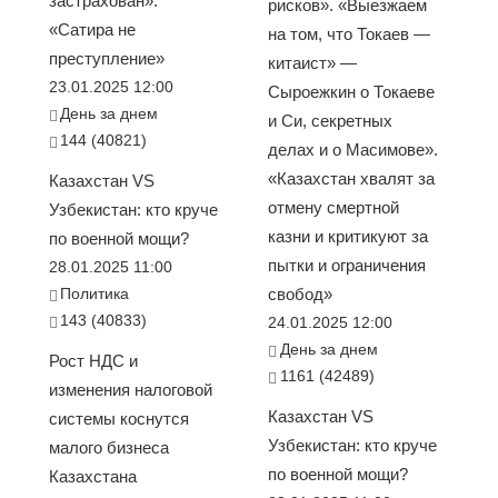
застрахован».
рисков». «Выезжаем
«Сатира не
на том, что Токаев —
преступление»
китаист» —
23.01.2025 12:00
Сыроежкин о Токаеве
День за днем
и Си, секретных
144 (40821)
делах и о Масимове».
«Казахстан хвалят за
Казахстан VS
отмену смертной
Узбекистан: кто круче
казни и критикуют за
по военной мощи?
пытки и ограничения
28.01.2025 11:00
Политика
свобод»
143 (40833)
24.01.2025 12:00
День за днем
Рост НДС и
1161 (42489)
изменения налоговой
Казахстан VS
системы коснутся
Узбекистан: кто круче
малого бизнеса
по военной мощи?
Казахстана