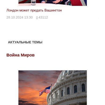
Лондон может предать Вашингтон
Эле
28.10.2024 13:30
43112
24.
АКТУАЛЬНЫЕ ТЕМЫ
Война Миров
Во