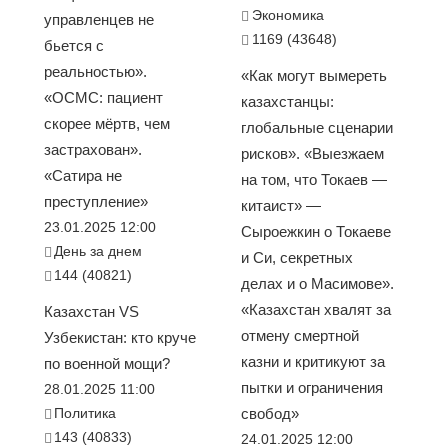
Экономика
управленцев не
1169 (43648)
бьется с
реальностью».
«Как могут вымереть
«ОСМС: пациент
казахстанцы:
скорее мёртв, чем
глобальные сценарии
застрахован».
рисков». «Выезжаем
«Сатира не
на том, что Токаев —
преступление»
китаист» —
23.01.2025 12:00
Сыроежкин о Токаеве
День за днем
и Си, секретных
144 (40821)
делах и о Масимове».
«Казахстан хвалят за
Казахстан VS
отмену смертной
Узбекистан: кто круче
казни и критикуют за
по военной мощи?
пытки и ограничения
28.01.2025 11:00
Политика
свобод»
143 (40833)
24.01.2025 12:00