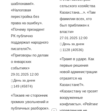
шаблонами!».
сельского хозяйства
«Налоговая
Казахстана…». «Там
перестройка без
фамилии всех, кто
права на ошибку».
был приближен к
«Почему президент
власти»
РК публично
27.01.2025 12:00
поддержал народного
День за днем
писателя?».
1128 (40536)
«Приговоры по делам
«Трамп в ударе. Как
о январских
первые решения
событиях»
новой администрации
29.01.2025 12:00
отразятся на
День за днем
Казахстане?».
149 (45874)
«Казахстану не грозят
«Токаев не сторонник
вооруженные
громких увольнений и
конфликты». «Рейтинг
публичных разборок».
управленцев не