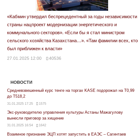
«Кабмин утвердил беспрецедентный за годы независимости
страны нацпроект модернизации энергетического и
коммунального секторов». «Если бы я стал министром
сельского хозяйства Казахстана…». «Там фамилии всех, кто
был приближен к власти»
27.01.2025 12:00
40536
НОВОСТИ
Средневзвешенный курс тенге на торгах KASE подорожал на Т0,99
до Т518,2
31.01.2025 17:25
1575
Экс-руководителю управления культуры Астаны Мажагулову
вынесли приговор за хищение
31.01.2025 16:54
1642
Взаимное признание ЭЦП хотят запустить в ЕАЭС – Сагинтаев