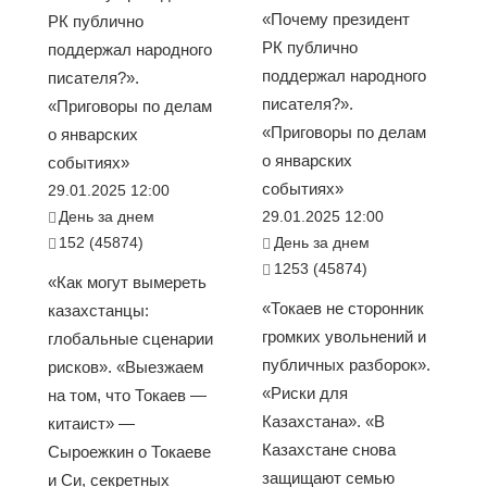
«Почему президент
РК публично
РК публично
поддержал народного
поддержал народного
писателя?».
писателя?».
«Приговоры по делам
«Приговоры по делам
о январских
о январских
событиях»
событиях»
29.01.2025 12:00
День за днем
29.01.2025 12:00
152 (45874)
День за днем
1253 (45874)
«Как могут вымереть
«Токаев не сторонник
казахстанцы:
громких увольнений и
глобальные сценарии
публичных разборок».
рисков». «Выезжаем
«Риски для
на том, что Токаев —
Казахстана». «В
китаист» —
Казахстане снова
Сыроежкин о Токаеве
защищают семью
и Си, секретных