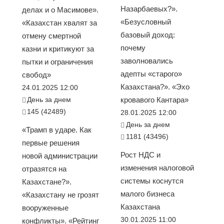
Назарбаевых?».
делах и о Масимове».
«Безусловный
«Казахстан хвалят за
базовый доход:
отмену смертной
почему
казни и критикуют за
заволновались
пытки и ограничения
адепты «старого»
свобод»
Казахстана?». «Эхо
24.01.2025 12:00
День за днем
кровавого Кантара»
145 (42489)
28.01.2025 12:00
День за днем
«Трамп в ударе. Как
1181 (43496)
первые решения
Рост НДС и
новой администрации
изменения налоговой
отразятся на
системы коснутся
Казахстане?».
малого бизнеса
«Казахстану не грозят
Казахстана
вооруженные
30.01.2025 11:00
конфликты». «Рейтинг