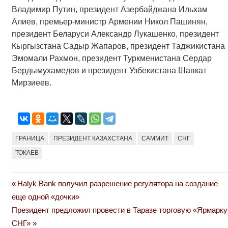
Владимир Путин, президент Азербайджана Ильхам
Алиев, премьер-министр Армении Никол Пашинян,
президент Беларуси Александр Лукашенко, президент
Кыргызстана Садыр Жапаров, президент Таджикистана
Эмомали Рахмон, президент Туркменистана Сердар
Бердымухамедов и президент Узбекистана Шавкат
Мирзиеев.
ГРАНИЦА
ПРЕЗИДЕНТ КАЗАХСТАНА
САММИТ
СНГ
ТОКАЕВ
Previous
Halyk Bank получил разрешение регулятора на создание
Навигация
Post:
еще одной «дочки»
по
Next
Президент предложил провести в Таразе торговую «Ярмарку
Post:
СНГ»
записям