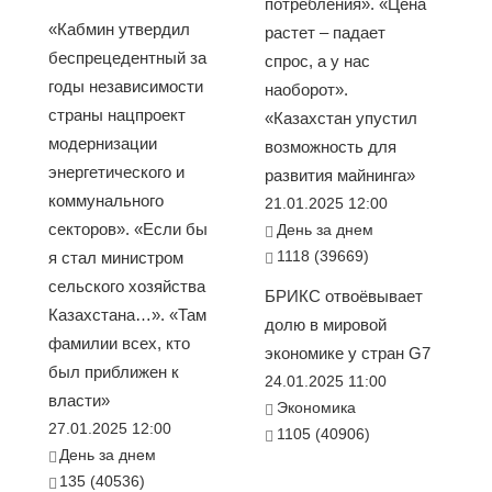
потребления». «Цена
«Кабмин утвердил
растет – падает
беспрецедентный за
спрос, а у нас
годы независимости
наоборот».
страны нацпроект
«Казахстан упустил
модернизации
возможность для
энергетического и
развития майнинга»
коммунального
21.01.2025 12:00
секторов». «Если бы
День за днем
1118 (39669)
я стал министром
сельского хозяйства
БРИКС отвоёвывает
Казахстана…». «Там
долю в мировой
фамилии всех, кто
экономике у стран G7
был приближен к
24.01.2025 11:00
власти»
Экономика
27.01.2025 12:00
1105 (40906)
День за днем
135 (40536)