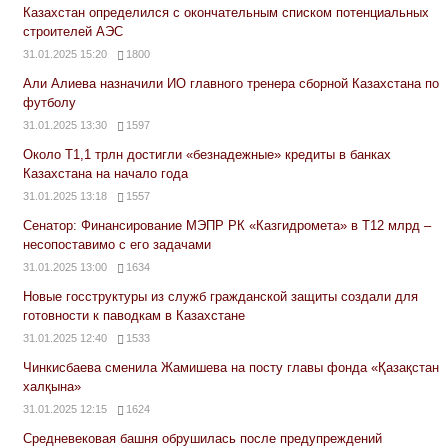
Казахстан определился с окончательным списком потенциальных
строителей АЭС
31.01.2025 15:20
1800
Али Алиева назначили ИО главного тренера сборной Казахстана по
футболу
31.01.2025 13:30
1597
Около Т1,1 трлн достигли «безнадежные» кредиты в банках
Казахстана на начало года
31.01.2025 13:18
1557
Сенатор: Финансирование МЭПР РК «Казгидромета» в Т12 млрд –
несопоставимо с его задачами
31.01.2025 13:00
1634
Новые госструктуры из служб гражданской защиты создали для
готовности к паводкам в Казахстане
31.01.2025 12:40
1533
Чинкисбаева сменила Жамишева на посту главы фонда «Қазақстан
халқына»
31.01.2025 12:15
1624
Средневековая башня обрушилась после предупреждений