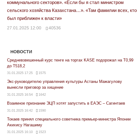
коммунального секторов». «Если бы я стал министром
сельского хозяйства Казахстана…». «Там фамилии всех, кто
был приближен к власти»
27.01.2025 12:00
40536
НОВОСТИ
Средневзвешенный курс тенге на торгах KASE подорожал на Т0,99
до Т518,2
31.01.2025 17:25
1575
Экс-руководителю управления культуры Астаны Мажагулову
вынесли приговор за хищение
31.01.2025 16:54
1642
Взаимное признание ЭЦП хотят запустить в ЕАЭС – Сагинтаев
31.01.2025 16:42
1590
Токаев принял специального советника премьер-министра Японии
Акихису Нагашиму
31.01.2025 16:10
1523