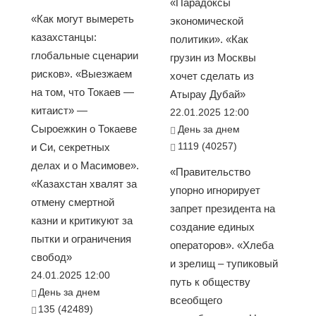
«Парадоксы
«Как могут вымереть
экономической
казахстанцы:
политики». «Как
глобальные сценарии
грузин из Москвы
рисков». «Выезжаем
хочет сделать из
на том, что Токаев —
Атырау Дубай»
китаист» —
22.01.2025 12:00
Сыроежкин о Токаеве
День за днем
1119 (40257)
и Си, секретных
делах и о Масимове».
«Правительство
«Казахстан хвалят за
упорно игнорирует
отмену смертной
запрет президента на
казни и критикуют за
создание единых
пытки и ограничения
операторов». «Хлеба
свобод»
и зрелищ – тупиковый
24.01.2025 12:00
путь к обществу
День за днем
всеобщего
135 (42489)