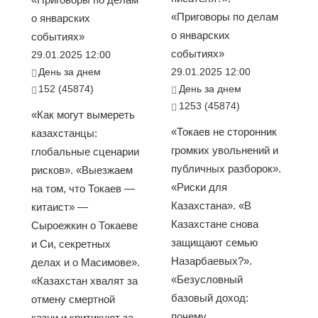
«Приговоры по делам
о январских
о январских
событиях»
событиях»
29.01.2025 12:00
День за днем
29.01.2025 12:00
152 (45874)
День за днем
1253 (45874)
«Как могут вымереть
«Токаев не сторонник
казахстанцы:
громких увольнений и
глобальные сценарии
публичных разборок».
рисков». «Выезжаем
«Риски для
на том, что Токаев —
Казахстана». «В
китаист» —
Казахстане снова
Сыроежкин о Токаеве
защищают семью
и Си, секретных
Назарбаевых?».
делах и о Масимове».
«Безусловный
«Казахстан хвалят за
базовый доход:
отмену смертной
почему
казни и критикуют за