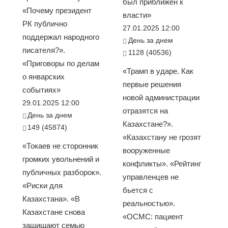
был приближен к
«Почему президент
власти»
РК публично
27.01.2025 12:00
поддержал народного
День за днем
писателя?».
1128 (40536)
«Приговоры по делам
«Трамп в ударе. Как
о январских
первые решения
событиях»
новой администрации
29.01.2025 12:00
отразятся на
День за днем
Казахстане?».
149 (45874)
«Казахстану не грозят
«Токаев не сторонник
вооруженные
громких увольнений и
конфликты». «Рейтинг
публичных разборок».
управленцев не
«Риски для
бьется с
Казахстана». «В
реальностью».
Казахстане снова
«ОСМС: пациент
защищают семью