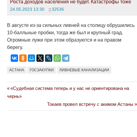
Роста доходов населения не будет. Катастрофы тоже
24.05.2023 13:30
32536
В августе из-за сильных ливней на столицу обрушились
10-балльные пробки, тогда же был и крупный град.
Огромные лужи при этом образуются и на правом
берегу.
АСТАНА
ГОСЗАКУПКИ
ЛИВНЕВЫЕ КАНАЛИЗАЦИИ
Previous
«Судебная система теперь и у нас не ориентирована на
Навигация
Post:
чернь»
по
Next
Токаев провел встречу с акимом Астаны
Post:
записям