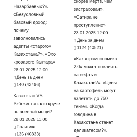
скорее мёртв, чем
Назарбаевых?».
застрахован».
«Безусловный
«Сатира не
базовый доход:
преступление»
почему
23.01.2025 12:00
заволновались
День за днем
адепты «старого»
1124 (40821)
Казахстана?». «Эхо
«Как «трампономика
кровавого Кантара»
2.0» может повлиять
28.01.2025 12:00
на нефть и
День за днем
Казахстан?». «Цены
140 (43496)
на картофель могут
Казахстан VS
взлететь до 750
Узбекистан: кто круче
тенге». «Когда
по военной мощи?
говядина в
28.01.2025 11:00
Казахстане станет
Политика
деликатесом?».
136 (40833)