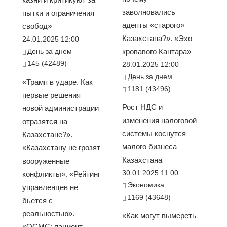
заволновались
пытки и ограничения
адепты «старого»
свобод»
Казахстана?». «Эхо
24.01.2025 12:00
День за днем
кровавого Кантара»
145 (42489)
28.01.2025 12:00
День за днем
«Трамп в ударе. Как
1181 (43496)
первые решения
Рост НДС и
новой администрации
изменения налоговой
отразятся на
системы коснутся
Казахстане?».
малого бизнеса
«Казахстану не грозят
Казахстана
вооруженные
30.01.2025 11:00
конфликты». «Рейтинг
Экономика
управленцев не
1169 (43648)
бьется с
реальностью».
«Как могут вымереть
«ОСМС: пациент