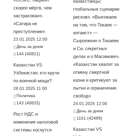
казахстанцы:
скорее мёртв, чем
глобальные сценарии
застрахован».
рисков». «Выезжаем
«Сатира не
на том, что Токаев —
преступление»
китаист» —
23.01.2025 12:00
Сыроежкин о Токаеве
День за днем
и Си, секретных
144 (40821)
делах и о Масимове».
«Казахстан хвалят за
Казахстан VS
отмену смертной
Узбекистан: кто круче
казни и критикуют за
по военной мощи?
пытки и ограничения
28.01.2025 11:00
Политика
свобод»
143 (40833)
24.01.2025 12:00
День за днем
Рост НДС и
1161 (42489)
изменения налоговой
Казахстан VS
системы коснутся