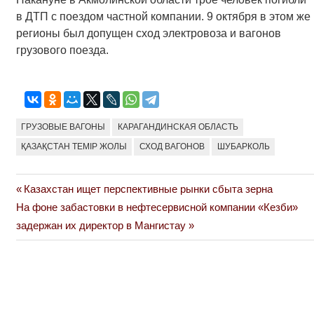
в ДТП с поездом частной компании. 9 октября в этом же
регионы был допущен сход электровоза и вагонов
грузового поезда.
ГРУЗОВЫЕ ВАГОНЫ
КАРАГАНДИНСКАЯ ОБЛАСТЬ
ҚАЗАҚСТАН ТЕМІР ЖОЛЫ
СХОД ВАГОНОВ
ШУБАРКОЛЬ
Previous
Казахстан ищет перспективные рынки сбыта зерна
Навигация
Next
Post:
На фоне забастовки в нефтесервисной компании «Кезби»
по
Post:
задержан их директор в Мангистау
записям