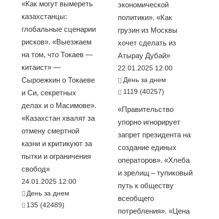
«Как могут вымереть
экономической
казахстанцы:
политики». «Как
глобальные сценарии
грузин из Москвы
рисков». «Выезжаем
хочет сделать из
на том, что Токаев —
Атырау Дубай»
китаист» —
22.01.2025 12:00
Сыроежкин о Токаеве
День за днем
1119 (40257)
и Си, секретных
делах и о Масимове».
«Правительство
«Казахстан хвалят за
упорно игнорирует
отмену смертной
запрет президента на
казни и критикуют за
создание единых
пытки и ограничения
операторов». «Хлеба
свобод»
и зрелищ – тупиковый
24.01.2025 12:00
путь к обществу
День за днем
всеобщего
135 (42489)
потребления». «Цена