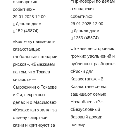
«Приговоры по делам
о январских
о январских
событиях»
событиях»
29.01.2025 12:00
День за днем
29.01.2025 12:00
152 (45874)
День за днем
1253 (45874)
«Как могут вымереть
«Токаев не сторонник
казахстанцы:
громких увольнений и
глобальные сценарии
публичных разборок».
рисков». «Выезжаем
«Риски для
на том, что Токаев —
Казахстана». «В
китаист» —
Казахстане снова
Сыроежкин о Токаеве
защищают семью
и Си, секретных
Назарбаевых?».
делах и о Масимове».
«Безусловный
«Казахстан хвалят за
базовый доход:
отмену смертной
почему
казни и критикуют за