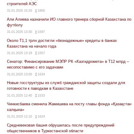
строителей АЭС
31.01.2025 15:20
1800
Али Алиева назначили ИО главного тренера сборной Казахстана по
футболу
31.01.2025 13:30
1597
Около Т1,1 трлн достигли «безнадежные» кредиты в банках
Казахстана на начало года
31.01.2025 13:18
1557
Сенатор: Финансирование МЭПР РК «Казгидромета» в Т12 млрд –
несопоставимо с его задачами
31.01.2025 13:00
1634
Новые госструктуры из служб гражданской защиты создали для
готовности к паводкам в Казахстане
31.01.2025 12:40
1533
Чинкисбаева сменила Жамишева на посту главы фонда «Қазақстан
халқына»
31.01.2025 12:15
1624
Средневековая башня обрушилась после предупреждений
общественников в Туркестанской области