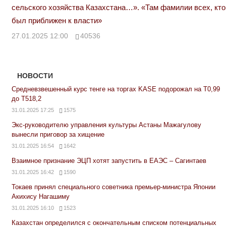
сельского хозяйства Казахстана…». «Там фамилии всех, кто
был приближен к власти»
27.01.2025 12:00
40536
НОВОСТИ
Средневзвешенный курс тенге на торгах KASE подорожал на Т0,99
до Т518,2
31.01.2025 17:25
1575
Экс-руководителю управления культуры Астаны Мажагулову
вынесли приговор за хищение
31.01.2025 16:54
1642
Взаимное признание ЭЦП хотят запустить в ЕАЭС – Сагинтаев
31.01.2025 16:42
1590
Токаев принял специального советника премьер-министра Японии
Акихису Нагашиму
31.01.2025 16:10
1523
Казахстан определился с окончательным списком потенциальных