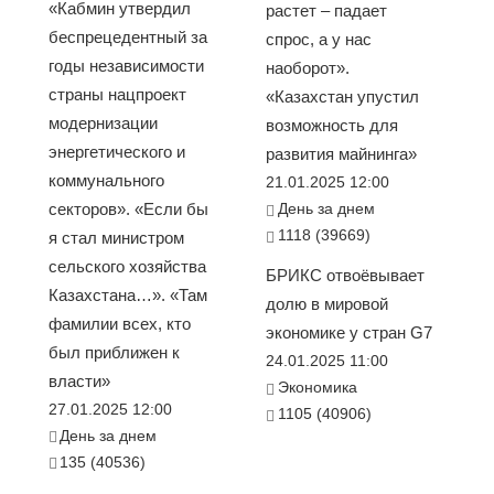
«Кабмин утвердил
растет – падает
беспрецедентный за
спрос, а у нас
годы независимости
наоборот».
страны нацпроект
«Казахстан упустил
модернизации
возможность для
энергетического и
развития майнинга»
коммунального
21.01.2025 12:00
секторов». «Если бы
День за днем
1118 (39669)
я стал министром
сельского хозяйства
БРИКС отвоёвывает
Казахстана…». «Там
долю в мировой
фамилии всех, кто
экономике у стран G7
был приближен к
24.01.2025 11:00
власти»
Экономика
27.01.2025 12:00
1105 (40906)
День за днем
135 (40536)