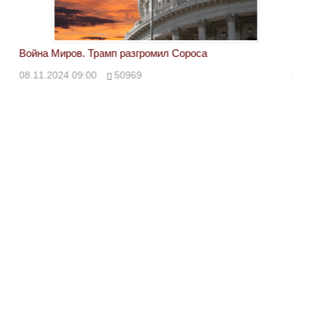
Война Миров. Трамп разгромил Сороса
Вой
08.11.2024 09:00
50969
08.