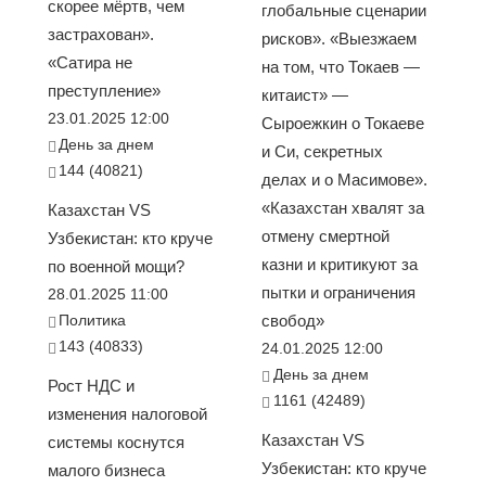
скорее мёртв, чем
глобальные сценарии
застрахован».
рисков». «Выезжаем
«Сатира не
на том, что Токаев —
преступление»
китаист» —
23.01.2025 12:00
Сыроежкин о Токаеве
День за днем
и Си, секретных
144 (40821)
делах и о Масимове».
«Казахстан хвалят за
Казахстан VS
отмену смертной
Узбекистан: кто круче
казни и критикуют за
по военной мощи?
пытки и ограничения
28.01.2025 11:00
Политика
свобод»
143 (40833)
24.01.2025 12:00
День за днем
Рост НДС и
1161 (42489)
изменения налоговой
Казахстан VS
системы коснутся
Узбекистан: кто круче
малого бизнеса