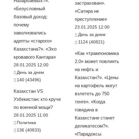
Назарбаевых?».
застрахован».
«Безусловный
«Сатира не
базовый доход:
преступление»
почему
23.01.2025 12:00
заволновались
День за днем
адепты «старого»
1124 (40821)
Казахстана?». «Эхо
«Как «трампономика
кровавого Кантара»
2.0» может повлиять
28.01.2025 12:00
на нефть и
День за днем
Казахстан?». «Цены
140 (43496)
на картофель могут
Казахстан VS
взлететь до 750
Узбекистан: кто круче
тенге». «Когда
по военной мощи?
говядина в
28.01.2025 11:00
Казахстане станет
Политика
деликатесом?».
136 (40833)
«Парадоксы