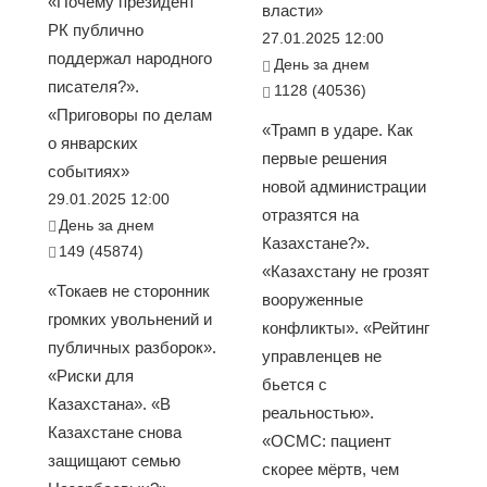
«Почему президент
власти»
РК публично
27.01.2025 12:00
поддержал народного
День за днем
писателя?».
1128 (40536)
«Приговоры по делам
«Трамп в ударе. Как
о январских
первые решения
событиях»
новой администрации
29.01.2025 12:00
отразятся на
День за днем
Казахстане?».
149 (45874)
«Казахстану не грозят
«Токаев не сторонник
вооруженные
громких увольнений и
конфликты». «Рейтинг
публичных разборок».
управленцев не
«Риски для
бьется с
Казахстана». «В
реальностью».
Казахстане снова
«ОСМС: пациент
защищают семью
скорее мёртв, чем