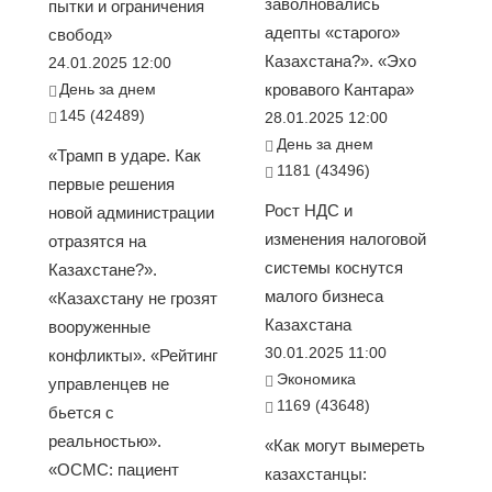
заволновались
пытки и ограничения
адепты «старого»
свобод»
Казахстана?». «Эхо
24.01.2025 12:00
День за днем
кровавого Кантара»
145 (42489)
28.01.2025 12:00
День за днем
«Трамп в ударе. Как
1181 (43496)
первые решения
Рост НДС и
новой администрации
изменения налоговой
отразятся на
системы коснутся
Казахстане?».
малого бизнеса
«Казахстану не грозят
Казахстана
вооруженные
30.01.2025 11:00
конфликты». «Рейтинг
Экономика
управленцев не
1169 (43648)
бьется с
реальностью».
«Как могут вымереть
«ОСМС: пациент
казахстанцы: