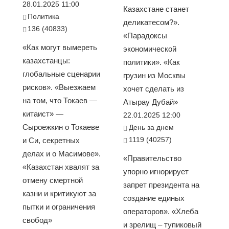
28.01.2025 11:00
Казахстане станет
Политика
деликатесом?».
136 (40833)
«Парадоксы
«Как могут вымереть
экономической
казахстанцы:
политики». «Как
глобальные сценарии
грузин из Москвы
рисков». «Выезжаем
хочет сделать из
на том, что Токаев —
Атырау Дубай»
китаист» —
22.01.2025 12:00
Сыроежкин о Токаеве
День за днем
1119 (40257)
и Си, секретных
делах и о Масимове».
«Правительство
«Казахстан хвалят за
упорно игнорирует
отмену смертной
запрет президента на
казни и критикуют за
создание единых
пытки и ограничения
операторов». «Хлеба
свобод»
и зрелищ – тупиковый