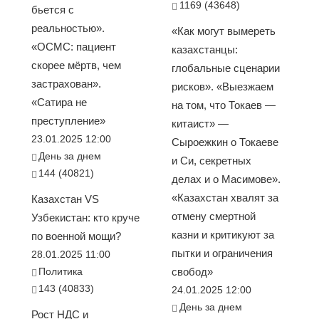
1169 (43648)
бьется с
реальностью».
«Как могут вымереть
«ОСМС: пациент
казахстанцы:
скорее мёртв, чем
глобальные сценарии
застрахован».
рисков». «Выезжаем
«Сатира не
на том, что Токаев —
преступление»
китаист» —
23.01.2025 12:00
Сыроежкин о Токаеве
День за днем
и Си, секретных
144 (40821)
делах и о Масимове».
«Казахстан хвалят за
Казахстан VS
отмену смертной
Узбекистан: кто круче
казни и критикуют за
по военной мощи?
пытки и ограничения
28.01.2025 11:00
Политика
свобод»
143 (40833)
24.01.2025 12:00
День за днем
Рост НДС и