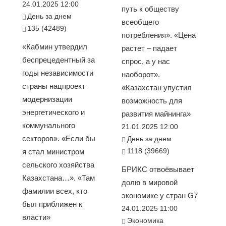
24.01.2025 12:00
путь к обществу
День за днем
всеобщего
135 (42489)
потребления». «Цена
«Кабмин утвердил
растет – падает
беспрецедентный за
спрос, а у нас
годы независимости
наоборот».
страны нацпроект
«Казахстан упустил
модернизации
возможность для
энергетического и
развития майнинга»
коммунального
21.01.2025 12:00
секторов». «Если бы
День за днем
1118 (39669)
я стал министром
сельского хозяйства
БРИКС отвоёвывает
Казахстана…». «Там
долю в мировой
фамилии всех, кто
экономике у стран G7
был приближен к
24.01.2025 11:00
власти»
Экономика