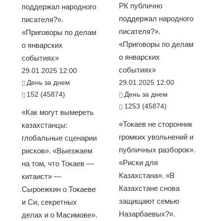
РК публично
поддержал народного
поддержал народного
писателя?».
писателя?».
«Приговоры по делам
«Приговоры по делам
о январских
о январских
событиях»
событиях»
29.01.2025 12:00
День за днем
29.01.2025 12:00
152 (45874)
День за днем
1253 (45874)
«Как могут вымереть
«Токаев не сторонник
казахстанцы:
громких увольнений и
глобальные сценарии
публичных разборок».
рисков». «Выезжаем
«Риски для
на том, что Токаев —
Казахстана». «В
китаист» —
Казахстане снова
Сыроежкин о Токаеве
защищают семью
и Си, секретных
Назарбаевых?».
делах и о Масимове».