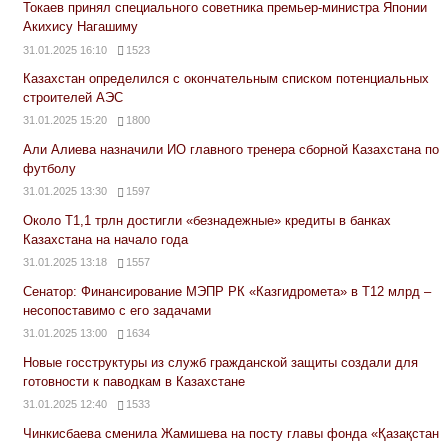
Токаев принял специального советника премьер-министра Японии
Акихису Нагашиму
31.01.2025 16:10
1523
Казахстан определился с окончательным списком потенциальных
строителей АЭС
31.01.2025 15:20
1800
Али Алиева назначили ИО главного тренера сборной Казахстана по
футболу
31.01.2025 13:30
1597
Около Т1,1 трлн достигли «безнадежные» кредиты в банках
Казахстана на начало года
31.01.2025 13:18
1557
Сенатор: Финансирование МЭПР РК «Казгидромета» в Т12 млрд –
несопоставимо с его задачами
31.01.2025 13:00
1634
Новые госструктуры из служб гражданской защиты создали для
готовности к паводкам в Казахстане
31.01.2025 12:40
1533
Чинкисбаева сменила Жамишева на посту главы фонда «Қазақстан