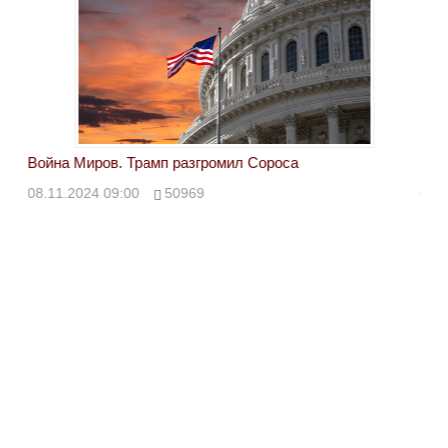
Война Миров. Трамп разгромил Сороса
Вой
08.11.2024 09:00
50969
08.