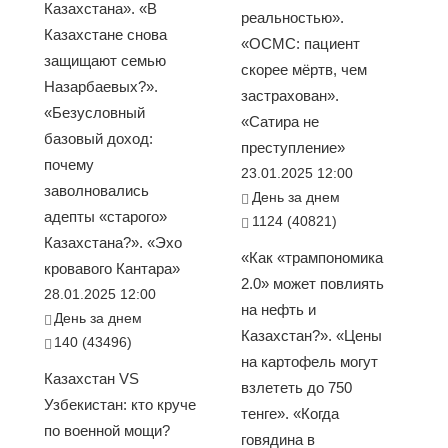
Казахстана». «В
реальностью».
Казахстане снова
«ОСМС: пациент
защищают семью
скорее мёртв, чем
Назарбаевых?».
застрахован».
«Безусловный
«Сатира не
базовый доход:
преступление»
почему
23.01.2025 12:00
заволновались
День за днем
адепты «старого»
1124 (40821)
Казахстана?». «Эхо
«Как «трампономика
кровавого Кантара»
2.0» может повлиять
28.01.2025 12:00
на нефть и
День за днем
Казахстан?». «Цены
140 (43496)
на картофель могут
Казахстан VS
взлететь до 750
Узбекистан: кто круче
тенге». «Когда
по военной мощи?
говядина в