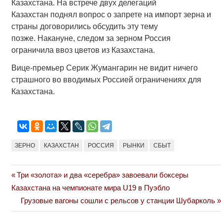
Казахстана. На встрече двух делегаций
Казахстан поднял вопрос о запрете на импорт зерна и
страны договорились обсудить эту тему
позже. Накануне, следом за зерном Россия
ограничила ввоз цветов из Казахстана.
Вице-премьер Серик Жумангарин не видит ничего
страшного во вводимых Россией ограничениях для
Казахстана.
ЗЕРНО
КАЗАХСТАН
РОССИЯ
РЫНКИ
СБЫТ
Previous
Три «золота» и два «серебра» завоевали боксеры
Навигация
Post:
Казахстана на чемпионате мира U19 в Пуэбло
по
Next
Грузовые вагоны сошли с рельсов у станции Шубарколь
Post:
записям