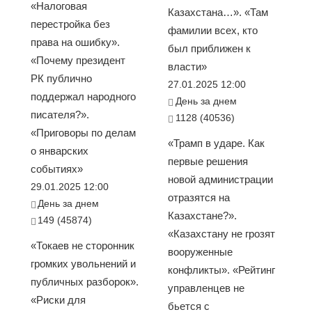
«Налоговая
Казахстана…». «Там
перестройка без
фамилии всех, кто
права на ошибку».
был приближен к
«Почему президент
власти»
РК публично
27.01.2025 12:00
поддержал народного
День за днем
писателя?».
1128 (40536)
«Приговоры по делам
«Трамп в ударе. Как
о январских
первые решения
событиях»
новой администрации
29.01.2025 12:00
отразятся на
День за днем
Казахстане?».
149 (45874)
«Казахстану не грозят
«Токаев не сторонник
вооруженные
громких увольнений и
конфликты». «Рейтинг
публичных разборок».
управленцев не
«Риски для
бьется с