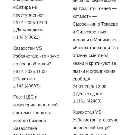
рисков». «Выезжаем
«Сатира не
на том, что Токаев —
преступление»
китаист» —
23.01.2025 12:00
Сыроежкин о Токаеве
День за днем
и Си, секретных
144 (40821)
делах и о Масимове».
«Казахстан хвалят за
Казахстан VS
отмену смертной
Узбекистан: кто круче
казни и критикуют за
по военной мощи?
пытки и ограничения
28.01.2025 11:00
Политика
свобод»
143 (40833)
24.01.2025 12:00
День за днем
Рост НДС и
1161 (42489)
изменения налоговой
Казахстан VS
системы коснутся
Узбекистан: кто круче
малого бизнеса
по военной мощи?
Казахстана