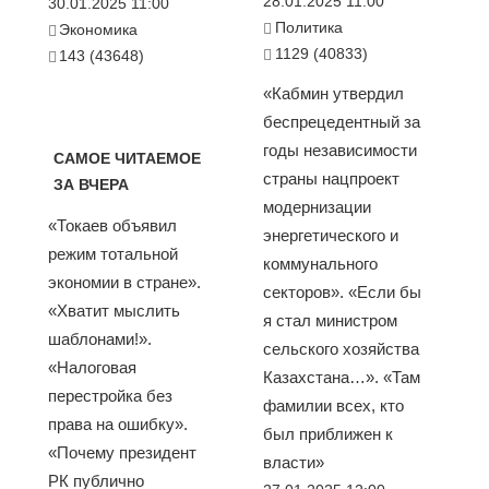
28.01.2025 11:00
30.01.2025 11:00
Политика
Экономика
1129 (40833)
143 (43648)
«Кабмин утвердил
беспрецедентный за
годы независимости
САМОЕ ЧИТАЕМОЕ
страны нацпроект
ЗА ВЧЕРА
модернизации
«Токаев объявил
энергетического и
режим тотальной
коммунального
экономии в стране».
секторов». «Если бы
«Хватит мыслить
я стал министром
шаблонами!».
сельского хозяйства
«Налоговая
Казахстана…». «Там
перестройка без
фамилии всех, кто
права на ошибку».
был приближен к
«Почему президент
власти»
РК публично