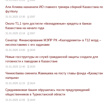
31.01.2025 15:20
1800
Али Алиева назначили ИО главного тренера сборной Казахстана по
футболу
31.01.2025 13:30
1597
Около Т1,1 трлн достигли «безнадежные» кредиты в банках
Казахстана на начало года
31.01.2025 13:18
1557
Сенатор: Финансирование МЭПР РК «Казгидромета» в Т12 млрд –
несопоставимо с его задачами
31.01.2025 13:00
1634
Новые госструктуры из служб гражданской защиты создали для
готовности к паводкам в Казахстане
31.01.2025 12:40
1533
Чинкисбаева сменила Жамишева на посту главы фонда «Қазақстан
халқына»
31.01.2025 12:15
1624
Средневековая башня обрушилась после предупреждений
общественников в Туркестанской области
31.01.2025 12:05
1644