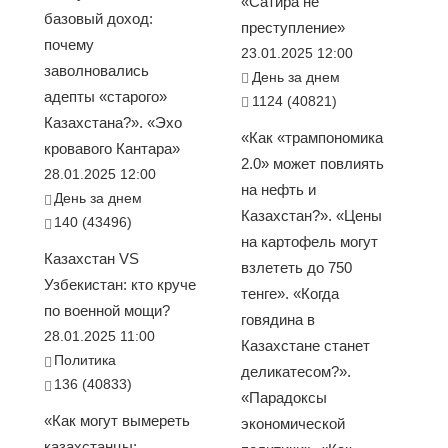
«Сатира не
базовый доход:
преступление»
почему
23.01.2025 12:00
заволновались
День за днем
адепты «старого»
1124 (40821)
Казахстана?». «Эхо
«Как «трампономика
кровавого Кантара»
2.0» может повлиять
28.01.2025 12:00
на нефть и
День за днем
Казахстан?». «Цены
140 (43496)
на картофель могут
Казахстан VS
взлететь до 750
Узбекистан: кто круче
тенге». «Когда
по военной мощи?
говядина в
28.01.2025 11:00
Казахстане станет
Политика
деликатесом?».
136 (40833)
«Парадоксы
«Как могут вымереть
экономической
казахстанцы: