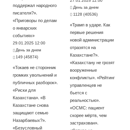
27.01.2025 12:00
поддержал народного
День за днем
писателя?».
1128 (40536)
«Приговоры по делам
«Трамп в ударе. Как
о январских
первые решения
событиях»
новой администрации
29.01.2025 12:00
отразятся на
День за днем
Казахстане?».
149 (45874)
«Казахстану не грозят
«Токаев не сторонник
вооруженные
громких увольнений и
конфликты». «Рейтинг
публичных разборок».
управленцев не
«Риски для
бьется с
Казахстана». «В
реальностью».
Казахстане снова
«ОСМС: пациент
защищают семью
скорее мёртв, чем
Назарбаевых?».
застрахован».
«Безусловный