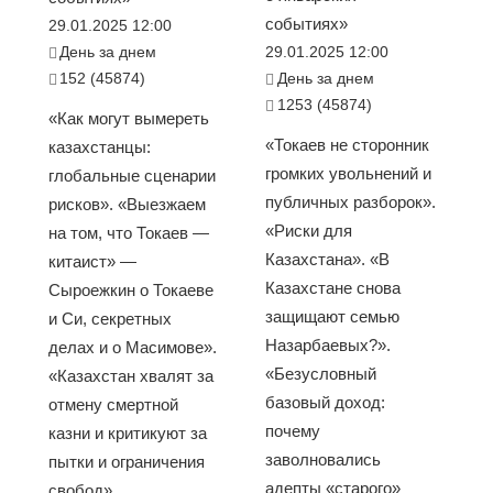
событиях»
29.01.2025 12:00
День за днем
29.01.2025 12:00
152 (45874)
День за днем
1253 (45874)
«Как могут вымереть
«Токаев не сторонник
казахстанцы:
громких увольнений и
глобальные сценарии
публичных разборок».
рисков». «Выезжаем
«Риски для
на том, что Токаев —
Казахстана». «В
китаист» —
Казахстане снова
Сыроежкин о Токаеве
защищают семью
и Си, секретных
Назарбаевых?».
делах и о Масимове».
«Безусловный
«Казахстан хвалят за
базовый доход:
отмену смертной
почему
казни и критикуют за
заволновались
пытки и ограничения
адепты «старого»
свобод»