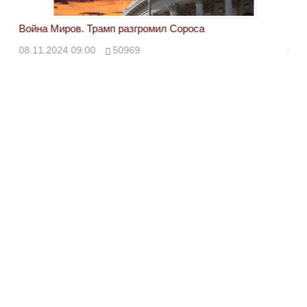
Война Миров. Трамп разгромил Сороса
Вой
08.11.2024 09:00
50969
08.