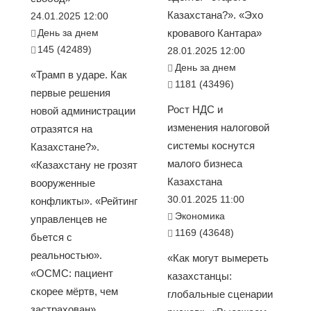
Казахстана?». «Эхо
24.01.2025 12:00
День за днем
кровавого Кантара»
145 (42489)
28.01.2025 12:00
День за днем
«Трамп в ударе. Как
1181 (43496)
первые решения
Рост НДС и
новой администрации
изменения налоговой
отразятся на
системы коснутся
Казахстане?».
малого бизнеса
«Казахстану не грозят
Казахстана
вооруженные
30.01.2025 11:00
конфликты». «Рейтинг
Экономика
управленцев не
1169 (43648)
бьется с
реальностью».
«Как могут вымереть
«ОСМС: пациент
казахстанцы:
скорее мёртв, чем
глобальные сценарии
застрахован».