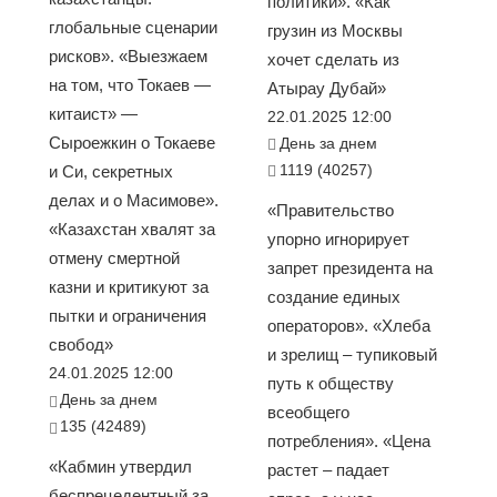
политики». «Как
глобальные сценарии
грузин из Москвы
рисков». «Выезжаем
хочет сделать из
на том, что Токаев —
Атырау Дубай»
китаист» —
22.01.2025 12:00
Сыроежкин о Токаеве
День за днем
1119 (40257)
и Си, секретных
делах и о Масимове».
«Правительство
«Казахстан хвалят за
упорно игнорирует
отмену смертной
запрет президента на
казни и критикуют за
создание единых
пытки и ограничения
операторов». «Хлеба
свобод»
и зрелищ – тупиковый
24.01.2025 12:00
путь к обществу
День за днем
всеобщего
135 (42489)
потребления». «Цена
«Кабмин утвердил
растет – падает
беспрецедентный за