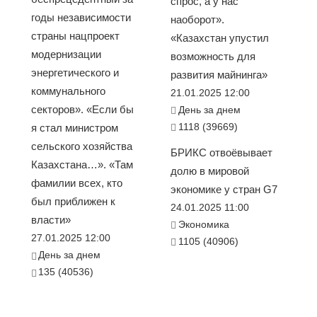
спрос, а у нас
годы независимости
наоборот».
страны нацпроект
«Казахстан упустил
модернизации
возможность для
энергетического и
развития майнинга»
коммунального
21.01.2025 12:00
секторов». «Если бы
День за днем
1118 (39669)
я стал министром
сельского хозяйства
БРИКС отвоёвывает
Казахстана…». «Там
долю в мировой
фамилии всех, кто
экономике у стран G7
был приближен к
24.01.2025 11:00
власти»
Экономика
27.01.2025 12:00
1105 (40906)
День за днем
135 (40536)