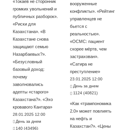
«Токаев не сторонник
вооруженные
громких увольнений и
конфликты». «Рейтинг
публичных разборок».
управленцев не
«Риски для
бьется с
Казахстана». «В
реальностью».
Казахстане снова
«ОСМС: пациент
защищают семью
скорее мёртв, чем
Назарбаевых?».
застрахован».
«Безусловный
«Сатира не
базовый доход:
преступление»
почему
23.01.2025 12:00
заволновались
День за днем
адепты «старого»
1124 (40821)
Казахстана?». «Эхо
«Как «трампономика
кровавого Кантара»
2.0» может повлиять
28.01.2025 12:00
на нефть и
День за днем
Казахстан?». «Цены
140 (43496)