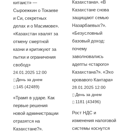
Казахстана». «В
китаист» —
Казахстане снова
Сыроежкин о Токаеве
защищают семью
и Си, секретных
Назарбаевых?».
делах и о Масимове».
«Безусловный
«Казахстан хвалят за
базовый доход:
отмену смертной
почему
казни и критикуют за
заволновались
пытки и ограничения
адепты «старого»
свобод»
Казахстана?». «Эхо
24.01.2025 12:00
День за днем
кровавого Кантара»
145 (42489)
28.01.2025 12:00
День за днем
«Трамп в ударе. Как
1181 (43496)
первые решения
Рост НДС и
новой администрации
изменения налоговой
отразятся на
системы коснутся
Казахстане?».