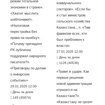
режим тотальной
коммунального
экономии в стране».
секторов». «Если бы
«Хватит мыслить
я стал министром
шаблонами!».
сельского хозяйства
«Налоговая
Казахстана…». «Там
перестройка без
фамилии всех, кто
права на ошибку».
был приближен к
«Почему президент
власти»
РК публично
27.01.2025 12:00
поддержал народного
День за днем
писателя?».
1128 (40536)
«Приговоры по делам
«Трамп в ударе. Как
о январских
первые решения
событиях»
новой администрации
29.01.2025 12:00
отразятся на
День за днем
Казахстане?».
149 (45874)
«Казахстану не грозят