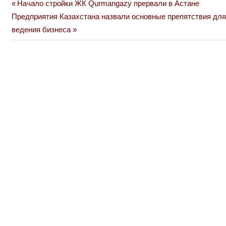
Previous
Начало стройки ЖК Qurmangazy прервали в Астане
Навигация
Next
Post:
Предприятия Казахстана назвали основные препятствия для
по
Post:
ведения бизнеса
записям