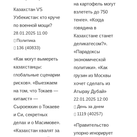
на картофель могут
Казахстан VS
взлететь до 750
Узбекистан: кто круче
тенге». «Когда
по военной мощи?
говядина в
28.01.2025 11:00
Казахстане станет
Политика
деликатесом?».
136 (40833)
«Парадоксы
«Как могут вымереть
экономической
казахстанцы:
политики». «Как
глобальные сценарии
грузин из Москвы
рисков». «Выезжаем
хочет сделать из
на том, что Токаев —
Атырау Дубай»
китаист» —
22.01.2025 12:00
Сыроежкин о Токаеве
День за днем
1119 (40257)
и Си, секретных
делах и о Масимове».
«Правительство
«Казахстан хвалят за
упорно игнорирует