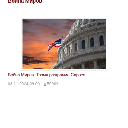
Война Миров
Во
Война Миров. Трамп разгромил Сороса
Вой
08.11.2024 09:00
50969
08.