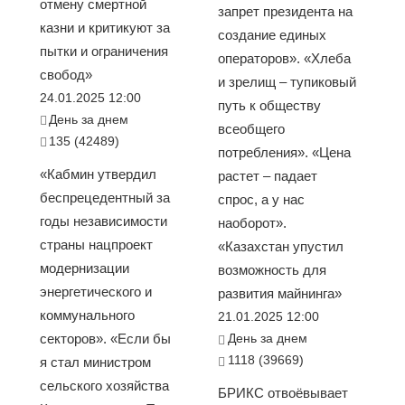
отмену смертной
запрет президента на
казни и критикуют за
создание единых
пытки и ограничения
операторов». «Хлеба
свобод»
и зрелищ – тупиковый
24.01.2025 12:00
путь к обществу
День за днем
всеобщего
135 (42489)
потребления». «Цена
«Кабмин утвердил
растет – падает
беспрецедентный за
спрос, а у нас
годы независимости
наоборот».
страны нацпроект
«Казахстан упустил
модернизации
возможность для
энергетического и
развития майнинга»
коммунального
21.01.2025 12:00
секторов». «Если бы
День за днем
1118 (39669)
я стал министром
сельского хозяйства
БРИКС отвоёвывает