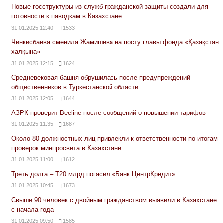
Новые госструктуры из служб гражданской защиты создали для
готовности к паводкам в Казахстане
31.01.2025 12:40
1533
Чинкисбаева сменила Жамишева на посту главы фонда «Қазақстан
халқына»
31.01.2025 12:15
1624
Средневековая башня обрушилась после предупреждений
общественников в Туркестанской области
31.01.2025 12:05
1644
АЗРК проверит Beeline после сообщений о повышении тарифов
31.01.2025 11:35
1687
Около 80 должностных лиц привлекли к ответственности по итогам
проверок минпросвета в Казахстане
31.01.2025 11:00
1612
Треть долга – Т20 млрд погасил «Банк ЦентрКредит»
31.01.2025 10:45
1673
Свыше 90 человек с двойным гражданством выявили в Казахстане
с начала года
31.01.2025 09:50
1585