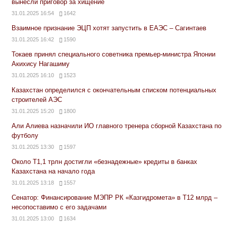
вынесли приговор за хищение
31.01.2025 16:54
1642
Взаимное признание ЭЦП хотят запустить в ЕАЭС – Сагинтаев
31.01.2025 16:42
1590
Токаев принял специального советника премьер-министра Японии
Акихису Нагашиму
31.01.2025 16:10
1523
Казахстан определился с окончательным списком потенциальных
строителей АЭС
31.01.2025 15:20
1800
Али Алиева назначили ИО главного тренера сборной Казахстана по
футболу
31.01.2025 13:30
1597
Около Т1,1 трлн достигли «безнадежные» кредиты в банках
Казахстана на начало года
31.01.2025 13:18
1557
Сенатор: Финансирование МЭПР РК «Казгидромета» в Т12 млрд –
несопоставимо с его задачами
31.01.2025 13:00
1634