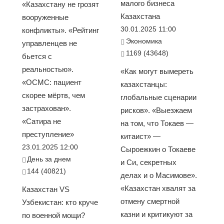
малого бизнеса
«Казахстану не грозят
Казахстана
вооруженные
30.01.2025 11:00
конфликты». «Рейтинг
Экономика
управленцев не
1169 (43648)
бьется с
реальностью».
«Как могут вымереть
«ОСМС: пациент
казахстанцы:
скорее мёртв, чем
глобальные сценарии
застрахован».
рисков». «Выезжаем
«Сатира не
на том, что Токаев —
преступление»
китаист» —
23.01.2025 12:00
Сыроежкин о Токаеве
День за днем
и Си, секретных
144 (40821)
делах и о Масимове».
«Казахстан хвалят за
Казахстан VS
отмену смертной
Узбекистан: кто круче
казни и критикуют за
по военной мощи?