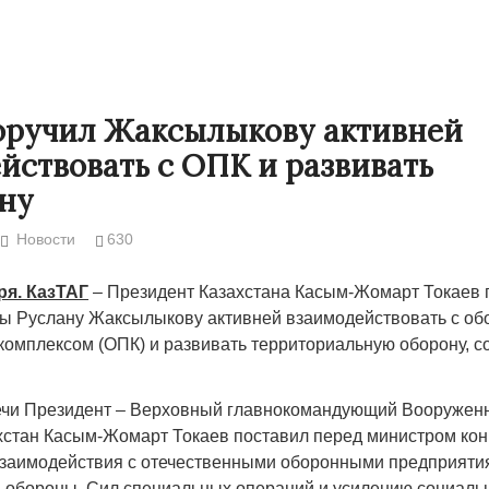
оручил Жаксылыкову активней
йствовать с ОПК и развивать
ну
Новости
630
ря. КазТАГ
– Президент Казахстана Касым-Жомарт Токаев 
ы Руслану Жаксылыкову активней взаимодействовать с об
Народ выбрал свет
Странная
мплексом (ОПК) и развивать территориальную оборону, с
Дарига н
17.10.2024 17:00
29972
Авиакомп
речи Президент – Верховный главнокомандующий Вооруже
мошенни
хстан Касым-Жомарт Токаев поставил перед министром кон
взаимодействия с отечественными оборонными предприяти
30.10.202
 обороны, Сил специальных операций и усилению социаль