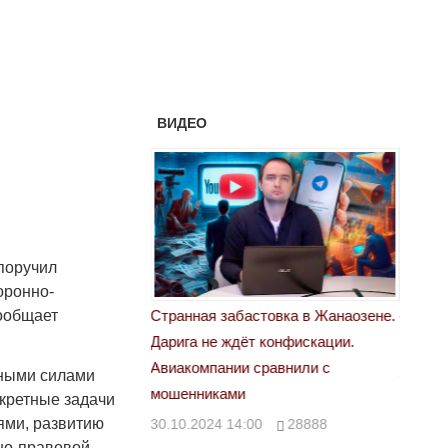
ВИДЕО
поручил
оронно-
 забастовка в Жанаозене.
«Новый Казахстан не говорит всей
Л
ообщает
е ждёт конфискации.
правды»
2
ании сравнили с
29.10.2024 09:00
39623
нными силами
ками
кретные задачи
ями, развитию
4 14:00
28888
но-правовой