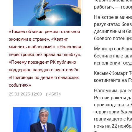
работы», — гово
На встрече мини
результатах бое
«Токаев объявил режим тотальной
дисциплины и бе
боевого потенци
экономии в стране». «Хватит
мыслить шаблонами!». «Налоговая
Министр сообщил
перестройка без права на ошибку».
беспилотные ави
«Почему президент РК публично
исполнении госу
поддержал народного писателя?».
Касым-Жомарт То
«Приговоры по делам о январских
контингента на 
событиях»
Напомним, ранее
29.01.2025 12:00
45874
России ракеты д
производства, а 
территории балл
граничащего с К
ночь на 22 нояб