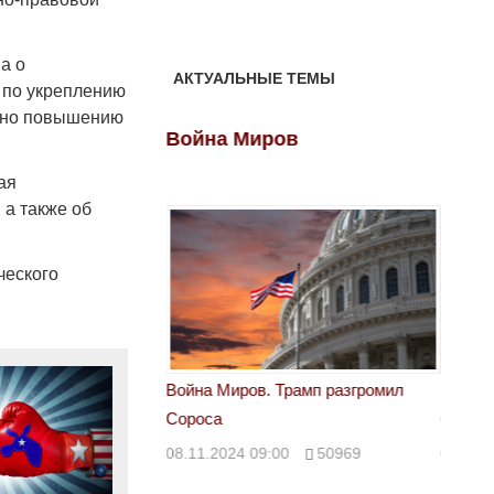
а о
АКТУАЛЬНЫЕ ТЕМЫ
х по укреплению
лено повышению
ов
Война Миров
Войн
ая
а также об
ческого
 Трамп разгромил
Война Миров. Трамп разгромил
Война 
Сороса
Сорос
00
50969
08.11.2024 09:00
50969
08.11.