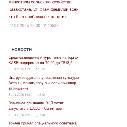
министром сельского хозяйства
Казахстана…». «Там фамилии всех,
кто был приближен к власти»
27.01.2025 12:00
40536
НОВОСТИ
Средневзвешенный курс тенге на торгах
KASE подорожал на Т0,99 до Т518,2
31.01.2025 17:25
1575
Экс-руководителю управления культуры
Астаны Мажагулову вынесли приговор
за хищение
31.01.2025 16:54
1642
Взаимное признание ЭЦП хотят
запустить в ЕАЭС – Сагинтаев
31.01.2025 16:42
1590
Токаев принял специального советника