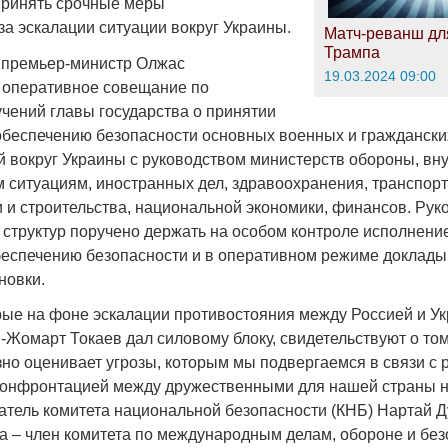
принять срочные меры
за эскалации ситуации вокруг Украины.
Матч-реванш дл
Трампа
 премьер-министр Олжас
19.03.2024 09:00
 оперативное совещание по
чений главы государства о принятии
обеспечению безопасности основных военных и граждански
й вокруг Украины с руководством министерств обороны, вну
 ситуациям, иностранных дел, здравоохранения, транспорта
и строительства, национальной экономики, финансов. Рук
структур поручено держать на особом контроле исполнени
беспечению безопасности и в оперативном режиме доклады
новки.
рые на фоне эскалации противостояния между Россией и У
-Жомарт Токаев дал силовому блоку, свидетельствуют о том
но оценивает угрозы, которым мы подвергаемся в связи с 
конфронтацией между дружественными для нашей страны 
тель комитета национальной безопасности (КНБ) Нартай Д
а – член комитета по международным делам, обороне и без