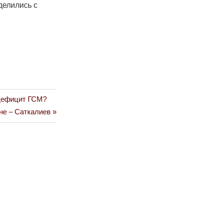
делились с
 дефицит ГСМ?
не – Саткалиев