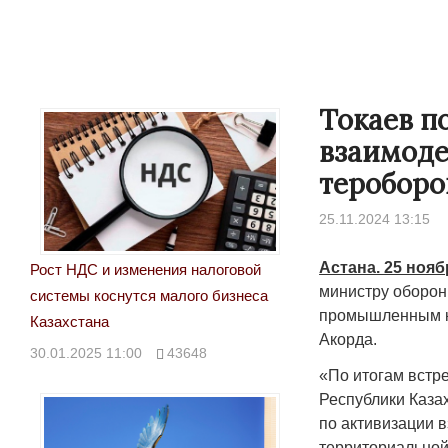
Токаев п
взаимоде
тероборо
25.11.2024 13:15
Астана. 25 нояб
Рост НДС и изменения налоговой
министру оборон
системы коснутся малого бизнеса
промышленным ко
Казахстана
Акорда.
30.01.2025 11:00
43648
«По итогам вст
Республики Каза
по активизации 
территориальной