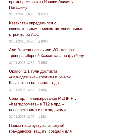
премьер-министра Японии Акихису
Нагашиму
31.01.2025 16:10
1523
Казахстан определился с
окончательным списком потенциальных
строителей АЭС
31.01.2025 15:20
1800
Али Алиева назначили ИО главного
тренера сборной Казахстана по футболу
31.01.2025 13:30
1597
Около Т1,1 трлн достигли
«безнадежные» кредиты в банках
Казахстана на начало года
31.01.2025 13:18
1557
Сенатор: Финансирование МЭПР РК
«Казгидромета» в Т12 млрд –
несопоставимо с его задачами
31.01.2025 13:00
1634
Новые госструктуры из служб
гражданской защиты создали для