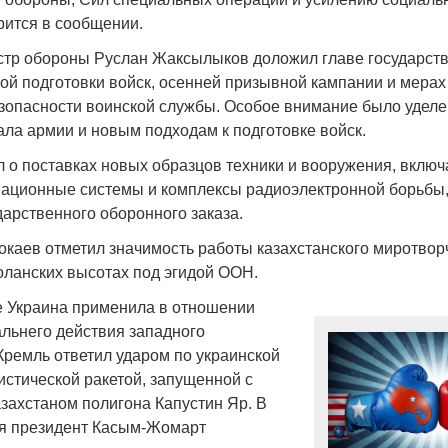
рится в сообщении.
стр обороны Руслан Жаксылыков доложил главе государств
вой подготовки войск, осенней призывной кампании и мера
зопасности воинской службы. Особое внимание было уде
Война Мир
ала армии и новым подходам к подготовке войск.
 о поставках новых образцов техники и вооружения, включ
ационные системы и комплексы радиоэлектронной борьбы, 
дарственного оборонного заказа.
каев отметил значимость работы казахстанского миротвор
Голанских высотах под эгидой ООН.
 Украина применила в отношении
альнего действия западного
Война Миров.
Кремль ответил ударом по украинской
Сороса
истической ракетой, запущенной с
азахстаном полигона Капустин Яр. В
08.11.2024 09:
ря президент Касым-Жомарт