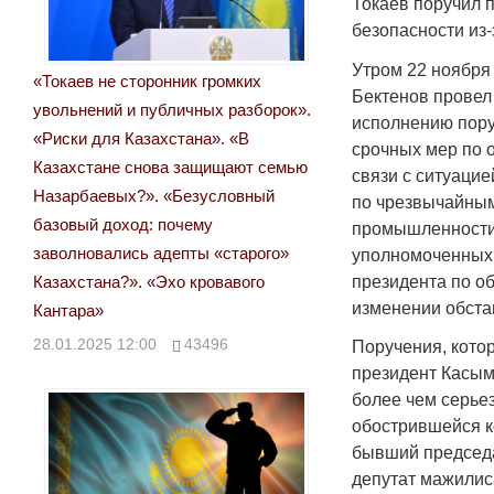
Токаев поручил 
безопасности из-
Утром 22 ноября
«Токаев не сторонник громких
Бектенов провел
увольнений и публичных разборок».
исполнению пору
«Риски для Казахстана». «В
срочных мер по 
Казахстане снова защищают семью
связи с ситуацие
Назарбаевых?». «Безусловный
по чрезвычайным
базовый доход: почему
промышленности 
заволновались адепты «старого»
уполномоченных 
президента по о
Казахстана?». «Эхо кровавого
изменении обста
Кантара»
28.01.2025 12:00
43496
Поручения, кото
президент Касым
более чем серьез
обострившейся 
бывший председа
депутат мажилис