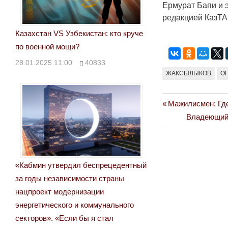
Ермурат Бапи и 
редакцией КазТА
Казахстан VS Узбекистан: кто круче
по военной мощи?
28.01.2025 11:00
40833
ЖАКСЫЛЫКОВ
О
Previous
Мажилисмен: Где
Навигация
Post:
Next
Владеющий 
по
Post:
записям
«Кабмин утвердил беспрецедентный
за годы независимости страны
нацпроект модернизации
энергетического и коммунального
секторов». «Если бы я стал