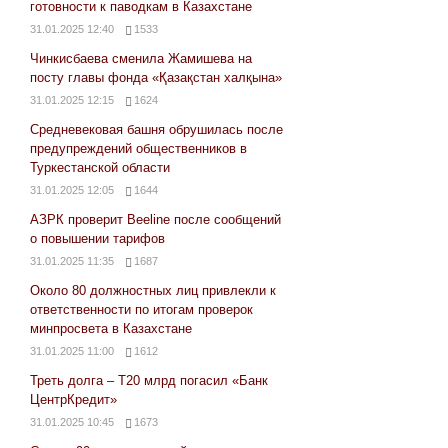
готовности к паводкам в Казахстане
31.01.2025 12:40
1533
Чинкисбаева сменила Жамишева на
посту главы фонда «Қазақстан халқына»
31.01.2025 12:15
1624
Средневековая башня обрушилась после
предупреждений общественников в
Туркестанской области
31.01.2025 12:05
1644
АЗРК проверит Beeline после сообщений
о повышении тарифов
31.01.2025 11:35
1687
Около 80 должностных лиц привлекли к
ответственности по итогам проверок
минпросвета в Казахстане
31.01.2025 11:00
1612
Треть долга – Т20 млрд погасил «Банк
ЦентрКредит»
31.01.2025 10:45
1673