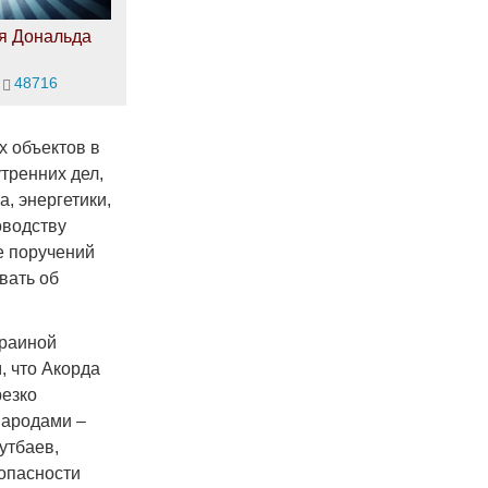
я Дональда
48716
х объектов в
тренних дел,
, энергетики,
оводству
е поручений
вать об
краиной
, что Акорда
резко
народами –
утбаев,
опасности