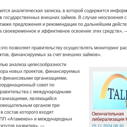
ается аналитическая записка, в которой содержится инфор
в государственных внешних займов. В случае неосвоения 
также предложения и рекомендации по дальнейшим действ
 своевременное и эффективное освоение этих средств», 
Война Мир
«это позволяет правительству осуществлять мониторинг ра
ктов, финансируемых за счет внешних займов».
целью анализа целесообразности
бора новых проектов, финансируемых
 финансовыми организациями,
оординационный совет по
правительства с международными
ганизациями, являющийся
Война Миров.
совещательным органом при
Сороса
 в состав которого входят
Окончательная
08.11.2024 09:
НПП «Атамекен» и международных
либерализация 
итутов развития», —
25.11.2024 08:30