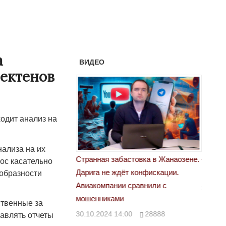
а
ВИДЕО
Бектенов
одит анализ на
нализа на их
астовка в Жанаозене.
«Новый Казахстан не говорит всей
Лондон
ос касательно
ёт конфискации.
правды»
образности
28.10.
 сравнили с
29.10.2024 09:00
39623
ственные за
00
28888
авлять отчеты