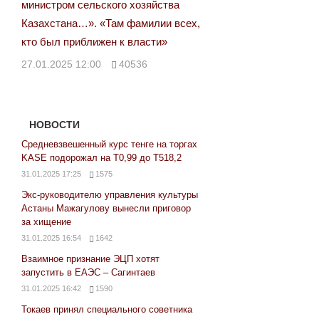
министром сельского хозяйства
Казахстана…». «Там фамилии всех,
кто был приближен к власти»
27.01.2025 12:00
40536
НОВОСТИ
Средневзвешенный курс тенге на торгах
KASE подорожал на Т0,99 до Т518,2
31.01.2025 17:25
1575
Экс-руководителю управления культуры
Астаны Мажагулову вынесли приговор
за хищение
31.01.2025 16:54
1642
Взаимное признание ЭЦП хотят
запустить в ЕАЭС – Сагинтаев
31.01.2025 16:42
1590
Токаев принял специального советника