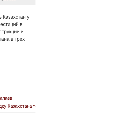
 Казахстан у
вестиций в
струкции и
тана в трех
лапаев
дку Казахстана