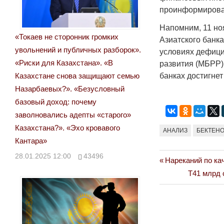
проинформирова
Напомним, 11 ноя
«Токаев не сторонник громких
Азиатского банк
увольнений и публичных разборок».
условиях дефици
«Риски для Казахстана». «В
развития (МБРР),
банках достигнет
Казахстане снова защищают семью
Назарбаевых?». «Безусловный
базовый доход: почему
заволновались адепты «старого»
Казахстана?». «Эхо кровавого
АНАЛИЗ
БЕКТЕН
Кантара»
28.01.2025 12:00
43496
Previous
Нареканий по ка
Навигация
Post:
Next
Т41 млрд 
по
Post:
записям