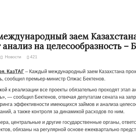
международный заем Казахстан
 анализ на целесообразность – 
Новости
421
ря. КазТАГ
– Каждый международный заем Казахстана прох
ь, сообщил премьер-министр Олжас Бектенов.
ой к реализации все проекты обязательно проходят этап а
Народ выбрал свет
Странная заб
ь», — сообщил Бектенов, отвечая депутатам сената на запр
Дарига не жд
ринга эффективности имеющихся займов и анализа целесо
17.10.2024 17:00
29972
ний, а также контроля за динамикой расходов по ним.
Авиакомпании
мошенниками
ера, центральные и другие государственные органы, ответ
30.10.2024 14:
ктов, обязаны на регулярной основе ежеквартально предст