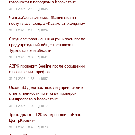
готовности к паводкам в Казахстане
31.01.2025 12:40
1533
Чинкисбаева сменила Жамишева на
посту главы фонда «Қазақстан халқына»
31.01.2025 12:15
1624
Средневековая башня обрушилась после
предупреждений общественников в
Туркестанской области
31.01.2025 12:05
1644
АЗРК проверит Beeline после сообщений
о повышении тарифов
31.01.2025 11:35
1687
Около 80 должностных лиц привлекли к
ответственности по итогам проверок
минпросвета в Казахстане
31.01.2025 11:00
1612
Треть долга – Т20 млрд погасил «Банк
ЦентрКредит»
31.01.2025 10:45
1673