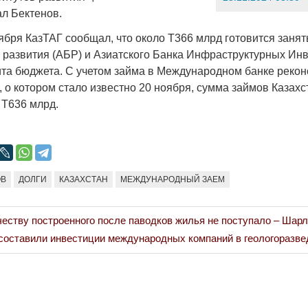
л Бектенов.
бря КазТАГ сообщал, что около Т366 млрд готовится занять
а развития (АБР) и Азиатского Банка Инфраструктурных Ин
та бюджета. С учетом займа в Международном банке рекон
 о котором стало известно 20 ноября, сумма займов Казахс
 Т636 млрд.
ОВ
ДОЛГИ
КАЗАХСТАН
МЕЖДУНАРОДНЫЙ ЗАЕМ
честву построенного после паводков жилья не поступало – Шар
составили инвестиции международных компаний в геологоразве