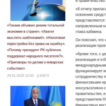
в правительство.
«К отчету прилаг
освоению средст
представляются 
«Токаев объявил режим тотальной
направленным на
экономии в стране». «Хватит
глава кабмина.
мыслить шаблонами!». «Налоговая
Он пояснил, что 
перестройка без права на ошибку».
реализации прое
«Почему президент РК публично
«Кроме того, с 
поддержал народного писателя?».
реализации и от
«Приговоры по делам о январских
международными
событиях»
функционирует к
29.01.2025 12:00
45874
сотрудничеству 
финансовыми ор
консультативно-
правительстве, и
представители 
финансовых инст