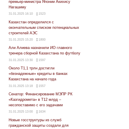
премьер-министра Японии Акихису
Нагашиму
31.01.2025 16:10
1523
Казахстан определился с
окончательным списком потенциальных
строителей АЭС
31.01.2025 15:20
1800
Али Алиева назначили ИО главного
тренера сборной Казахстана по футболу
31.01.2025 13:30
1597
Около Т1,1 трлн достигли
«безнадежные» кредиты в банках
Казахстана на начало года
31.01.2025 13:18
1557
Сенатор: Финансирование МЭПР РК
«Казгидромета» в Т12 млрд –
несопоставимо с его задачами
31.01.2025 13:00
1634
Новые госструктуры из служб
гражданской защиты создали для