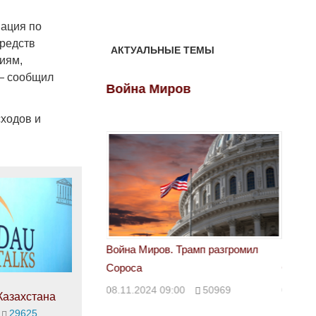
мация по
средств
АКТУАЛЬНЫЕ ТЕМЫ
иям,
— сообщил
ов
Война Миров
Войн
сходов и
 Трамп разгромил
Война Миров. Трамп разгромил
Война 
Сороса
Сорос
00
50969
08.11.2024 09:00
50969
08.11.
Казахстана
29625