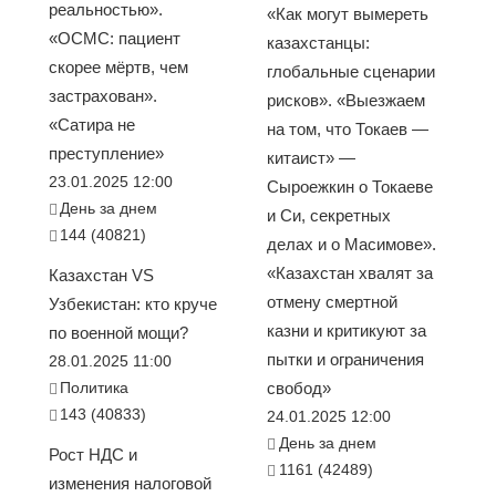
реальностью».
«Как могут вымереть
«ОСМС: пациент
казахстанцы:
скорее мёртв, чем
глобальные сценарии
застрахован».
рисков». «Выезжаем
«Сатира не
на том, что Токаев —
преступление»
китаист» —
23.01.2025 12:00
Сыроежкин о Токаеве
День за днем
и Си, секретных
144 (40821)
делах и о Масимове».
«Казахстан хвалят за
Казахстан VS
отмену смертной
Узбекистан: кто круче
казни и критикуют за
по военной мощи?
пытки и ограничения
28.01.2025 11:00
Политика
свобод»
143 (40833)
24.01.2025 12:00
День за днем
Рост НДС и
1161 (42489)
изменения налоговой