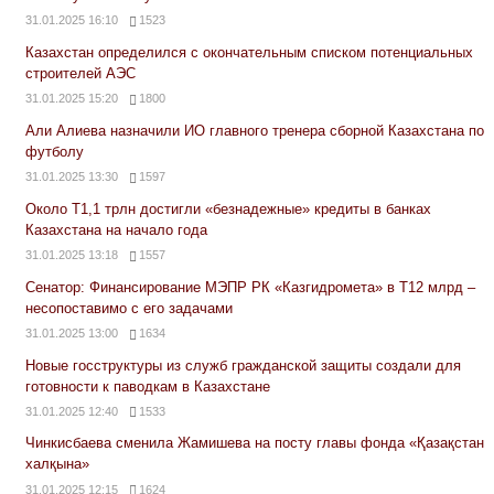
31.01.2025 16:10
1523
Казахстан определился с окончательным списком потенциальных
строителей АЭС
31.01.2025 15:20
1800
Али Алиева назначили ИО главного тренера сборной Казахстана по
футболу
31.01.2025 13:30
1597
Около Т1,1 трлн достигли «безнадежные» кредиты в банках
Казахстана на начало года
31.01.2025 13:18
1557
Сенатор: Финансирование МЭПР РК «Казгидромета» в Т12 млрд –
несопоставимо с его задачами
31.01.2025 13:00
1634
Новые госструктуры из служб гражданской защиты создали для
готовности к паводкам в Казахстане
31.01.2025 12:40
1533
Чинкисбаева сменила Жамишева на посту главы фонда «Қазақстан
халқына»
31.01.2025 12:15
1624