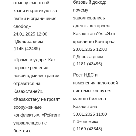
базовый доход:
отмену смертной
почему
казни и критикуют за
заволновались
пытки и ограничения
адепты «старого»
свобод»
Казахстана?». «Эхо
24.01.2025 12:00
День за днем
кровавого Кантара»
145 (42489)
28.01.2025 12:00
День за днем
«Трамп в ударе. Как
1181 (43496)
первые решения
Рост НДС и
новой администрации
изменения налоговой
отразятся на
системы коснутся
Казахстане?».
малого бизнеса
«Казахстану не грозят
Казахстана
вооруженные
30.01.2025 11:00
конфликты». «Рейтинг
Экономика
управленцев не
1169 (43648)
бьется с