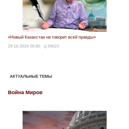
«Новый Казахстан не говорит всей правды»
Лон
ми
29.10.2024 09:00
39623
28.
АКТУАЛЬНЫЕ ТЕМЫ
Война Миров
Во