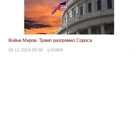
Война Миров. Трамп разгромил Сороса
Вой
08.11.2024 09:00
50969
08.