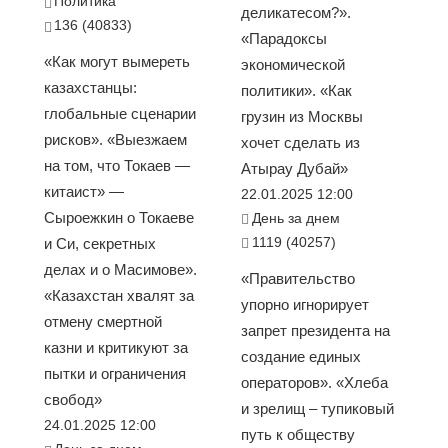
Политика
деликатесом?».
136 (40833)
«Парадоксы
«Как могут вымереть
экономической
казахстанцы:
политики». «Как
глобальные сценарии
грузин из Москвы
рисков». «Выезжаем
хочет сделать из
на том, что Токаев —
Атырау Дубай»
китаист» —
22.01.2025 12:00
Сыроежкин о Токаеве
День за днем
1119 (40257)
и Си, секретных
делах и о Масимове».
«Правительство
«Казахстан хвалят за
упорно игнорирует
отмену смертной
запрет президента на
казни и критикуют за
создание единых
пытки и ограничения
операторов». «Хлеба
свобод»
и зрелищ – тупиковый
24.01.2025 12:00
путь к обществу