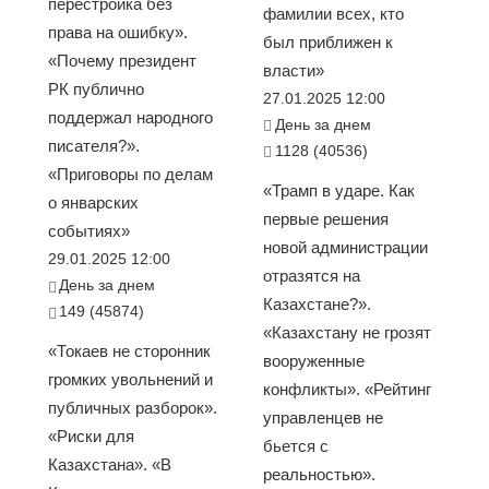
перестройка без
фамилии всех, кто
права на ошибку».
был приближен к
«Почему президент
власти»
РК публично
27.01.2025 12:00
поддержал народного
День за днем
писателя?».
1128 (40536)
«Приговоры по делам
«Трамп в ударе. Как
о январских
первые решения
событиях»
новой администрации
29.01.2025 12:00
отразятся на
День за днем
Казахстане?».
149 (45874)
«Казахстану не грозят
«Токаев не сторонник
вооруженные
громких увольнений и
конфликты». «Рейтинг
публичных разборок».
управленцев не
«Риски для
бьется с
Казахстана». «В
реальностью».