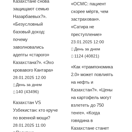
Казахстане снова
«ОСМС: пациент
защищают семью
скорее мёртв, чем
Назарбаевых?».
застрахован».
«Безусловный
«Сатира не
базовый доход:
преступление»
почему
23.01.2025 12:00
заволновались
День за днем
адепты «старого»
1124 (40821)
Казахстана?». «Эхо
«Как «трампономика
кровавого Кантара»
2.0» может повлиять
28.01.2025 12:00
на нефть и
День за днем
Казахстан?». «Цены
140 (43496)
на картофель могут
Казахстан VS
взлететь до 750
Узбекистан: кто круче
тенге». «Когда
по военной мощи?
говядина в
28.01.2025 11:00
Казахстане станет