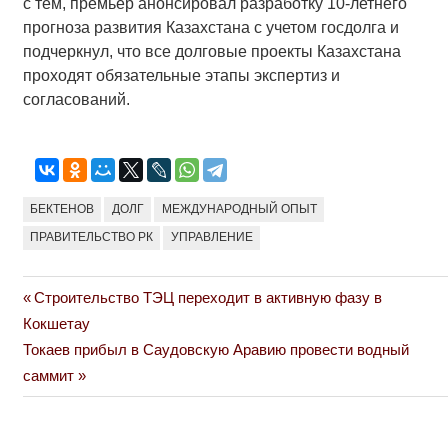
с тем, премьер анонсировал разработку 10-летнего
прогноза развития Казахстана с учетом госдолга и
подчеркнул, что все долговые проекты Казахстана
проходят обязательные этапы экспертиз и
согласований.
БЕКТЕНОВ
ДОЛГ
МЕЖДУНАРОДНЫЙ ОПЫТ
ПРАВИТЕЛЬСТВО РК
УПРАВЛЕНИЕ
Previous
Строительство ТЭЦ переходит в активную фазу в
Навигация
Post:
Кокшетау
по
Next
Токаев прибыл в Саудовскую Аравию провести водный
Post:
саммит
записям