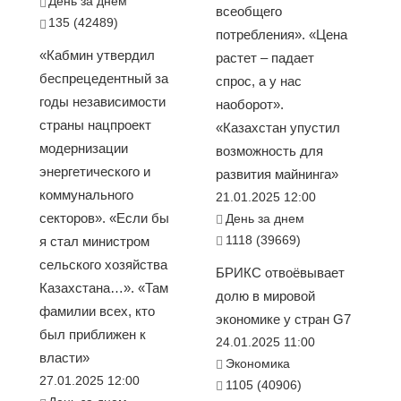
День за днем
всеобщего
135 (42489)
потребления». «Цена
«Кабмин утвердил
растет – падает
беспрецедентный за
спрос, а у нас
годы независимости
наоборот».
страны нацпроект
«Казахстан упустил
модернизации
возможность для
энергетического и
развития майнинга»
коммунального
21.01.2025 12:00
секторов». «Если бы
День за днем
1118 (39669)
я стал министром
сельского хозяйства
БРИКС отвоёвывает
Казахстана…». «Там
долю в мировой
фамилии всех, кто
экономике у стран G7
был приближен к
24.01.2025 11:00
власти»
Экономика
27.01.2025 12:00
1105 (40906)