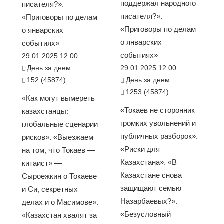
поддержал народного
писателя?».
писателя?».
«Приговоры по делам
«Приговоры по делам
о январских
о январских
событиях»
событиях»
29.01.2025 12:00
День за днем
29.01.2025 12:00
152 (45874)
День за днем
1253 (45874)
«Как могут вымереть
«Токаев не сторонник
казахстанцы:
громких увольнений и
глобальные сценарии
публичных разборок».
рисков». «Выезжаем
«Риски для
на том, что Токаев —
Казахстана». «В
китаист» —
Казахстане снова
Сыроежкин о Токаеве
защищают семью
и Си, секретных
Назарбаевых?».
делах и о Масимове».
«Безусловный
«Казахстан хвалят за